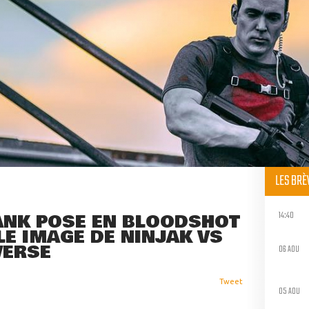
LES BR
14:40
ANK POSE EN BLOODSHOT
E IMAGE DE NINJAK VS
VERSE
06 AOU
Tweet
05 AOU