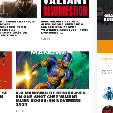
QUA
RETE
K : SUPERKILLERS, X-
AVEC VALIANT BEYOND,
NOWAR :
ALIEN BOOKS CHERCHE À
NQUERED ET DU
LANCER SON PROPRE
DSHOT AU
''ULTIMATE/ABSOLUTE'' POUR
RAMME 2025 DE
L'UNIVERS ...
 EDITIONS
ACTU VO
COMICS
LES DER
 SE
X-O MANOWAR DE RETOUR AVEC
UN
UN ONE-SHOT CHEZ VALIANT
(ALIEN BOOKS) EN NOVEMBRE
2024
ACTU VO