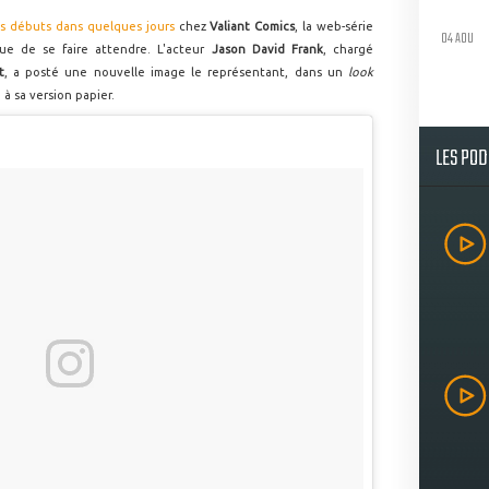
es débuts dans quelques jours
chez
Valiant Comics
, la web-série
04 AOU
e de se faire attendre. L'acteur
Jason David Frank
, chargé
t
, a posté une nouvelle image le représentant, dans un
look
 à sa version papier.
LES PO