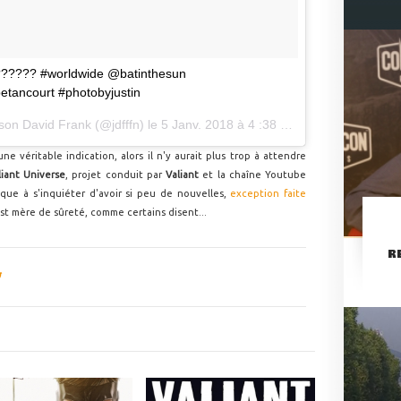
??????? #worldwide @batinthesun
etancourt #photobyjustin
son David Frank
(@jdfffn) le
5 Janv. 2018 à 4 :38 PST
ne véritable indication, alors il n'y aurait plus trop à attendre
liant Universe
, projet conduit par
Valiant
et la chaîne Youtube
ue à s'inquiéter d'avoir si peu de nouvelles,
exception faite
est mère de sûreté, comme certains disent...
R