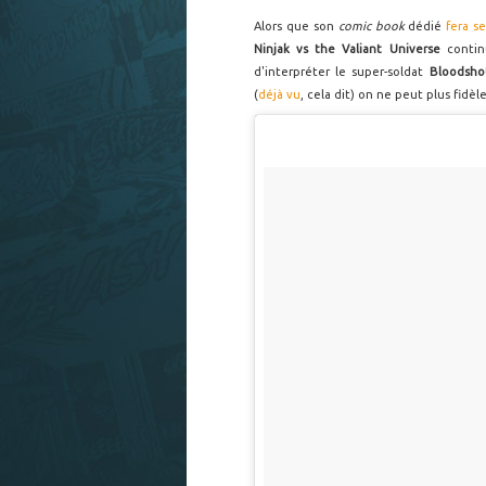
Alors que son
comic book
dédié
fera s
Ninjak vs the Valiant Universe
continu
d'interpréter le super-soldat
Bloodsho
(
déjà vu
, cela dit) on ne peut plus fidèle