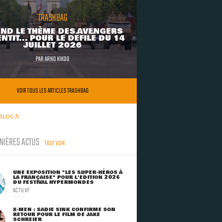
TRASHBAG
ND LE THÈME DES AVENGERS
NTIT... POUR LE DÉFILÉ DU 14
JUILLET 2026
PAR
ARNO KIKOO
VOIR TOUS LES ARTICLES TRASHBAG
BLOG.fr
NIÈRES ACTUS
TOUT VOIR
UNE EXPOSITION "LES SUPER-HÉROS À
LA FRANÇAISE" POUR L'ÉDITION 2026
DU FESTIVAL HYPERMONDES
ACTU VF
X-MEN : SADIE SINK CONFIRME SON
RETOUR POUR LE FILM DE JAKE
SCHREIER