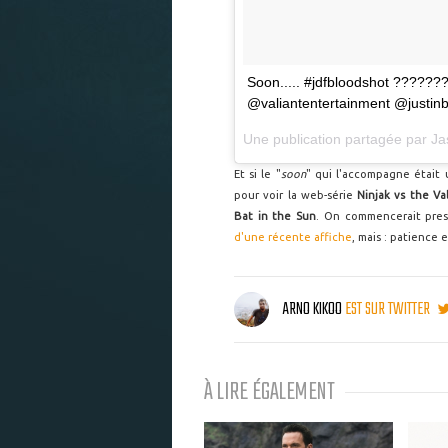
Soon..... #jdfbloodshot ?????
@valiantentertainment @justinb
Une publication partagée par
Ja
Et si le "
soon
" qui l'accompagne était u
pour voir la web-série
Ninjak vs the Va
Bat in the Sun
. On commencerait presq
d'une récente affiche
, mais : patience 
ARNO KIKOO
EST SUR TWITTER
À LIRE ÉGALEMENT