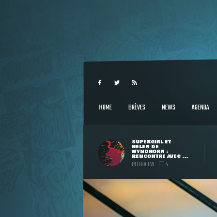
HOME
BRÈVES
NEWS
AGENDA
SUPERGIRL ET
HELEN DE
WYNDHORN :
RENCONTRE AVEC ...
INTERVIEW
4