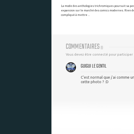
La mode des anthologies trichromiques poursuit sa pe
expansion sur le marché des comics modernes. Rien d
compliqué à mettre ...
COMMENTAIRES
(
1
)
Vous devez être connecté pour participer
GUIGUI LE GENTIL
C'est normal que j'ai comme u
cette photo ? :D