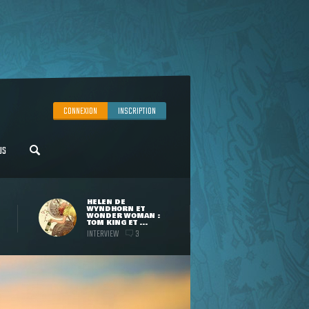
CONNEXION
INSCRIPTION
US
HELEN DE
WYNDHORN ET
WONDER WOMAN :
TOM KING ET ...
INTERVIEW
3