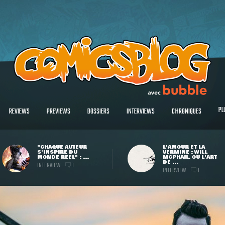
PL
REVIEWS
PREVIEWS
DOSSIERS
INTERVIEWS
CHRONIQUES
"CHAQUE AUTEUR
L'AMOUR ET LA
S'INSPIRE DU
VERMINE : WILL
MONDE RÉEL" : ...
MCPHAIL, OU L'ART
DE ...
INTERVIEW
1
INTERVIEW
1