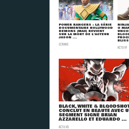
POWER RANGERS : LA SÉRIE
NINJA
DOCUMENTAIRE HOLLYWOOD
O MA
DEMONS (MAX) REVIENT
UNCO
SUR LA MORT DE L'ACTEUR
BLOO
JASON ...
PROG
BLISS
ECRANS
ACTU VF
BLACK, WHITE & BLOODSHOT
CONCLUT EN BEAUTÉ AVEC 
SEGMENT SIGNÉ BRIAN
AZZARELLO ET EDUARDO ...
ACTU VO