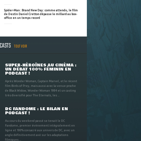
Spider-Man : Brand New Day : comme attendu, le film
de Destin Daniel Cretton dépasse le milliard au box-
office en un temps record
DCASTS
TOUT VOIR
SUPER-HÉROÏNES AU CINÉMA :
UN DÉBAT 100% FÉMININ EN
PODCAST !
Après Wonder Woman, Captain Marvel, et le récent
film Birds of Prey, mais aussi avec la venue proche
de Black Widow, Wonder Woman 1984 et un casting
très diversifié pour The Eternals, les ...
DC FANDOME : LE BILAN EN
PODCAST !
Au cours du weekend passé se tenait le DC
Fandome, premier évènement intégralement en
ligne et 100% consacré aux univers de DC, avec un
angle définitivement axé sur les adaptations
filmiques ...