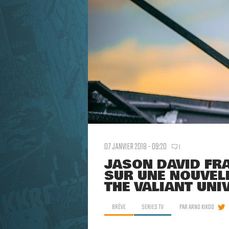
07 JANVIER 2018 - 09:20
1
JASON DAVID FR
SUR UNE NOUVELL
THE VALIANT UNI
BRÈVE
SERIES TV
PAR
ARNO KIKOO