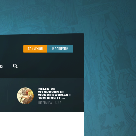
CONNEXION
INSCRIPTION
US
HELEN DE
WYNDHORN ET
WONDER WOMAN :
TOM KING ET ...
INTERVIEW
3