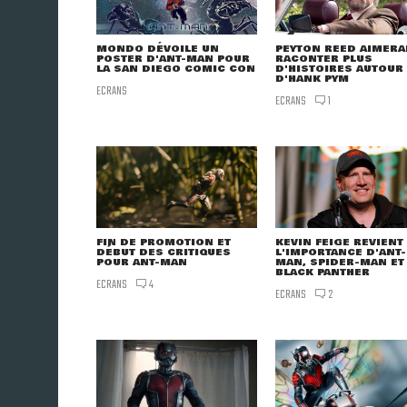
MONDO DÉVOILE UN
PEYTON REED AIMERA
POSTER D'ANT-MAN POUR
RACONTER PLUS
LA SAN DIEGO COMIC CON
D'HISTOIRES AUTOUR
D'HANK PYM
ECRANS
ECRANS
1
FIN DE PROMOTION ET
KEVIN FEIGE REVIENT
DÉBUT DES CRITIQUES
L'IMPORTANCE D'ANT-
POUR ANT-MAN
MAN, SPIDER-MAN ET
BLACK PANTHER
ECRANS
4
ECRANS
2