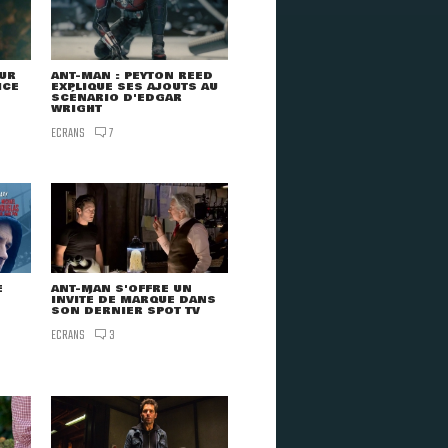
UR
ANT-MAN : PEYTON REED
ICE
EXPLIQUE SES AJOUTS AU
SCÉNARIO D'EDGAR
WRIGHT
ECRANS
7
E
ANT-MAN S'OFFRE UN
INVITÉ DE MARQUE DANS
SON DERNIER SPOT TV
ECRANS
3