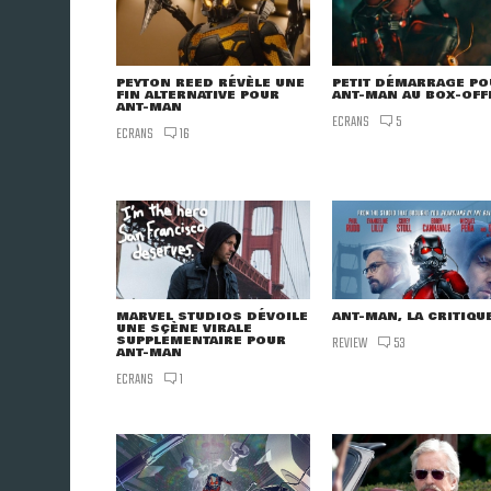
PEYTON REED RÉVÈLE UNE
PETIT DÉMARRAGE PO
FIN ALTERNATIVE POUR
ANT-MAN AU BOX-OFF
ANT-MAN
ECRANS
5
ECRANS
16
MARVEL STUDIOS DÉVOILE
ANT-MAN, LA CRITIQU
UNE SCÈNE VIRALE
SUPPLÉMENTAIRE POUR
REVIEW
53
ANT-MAN
ECRANS
1