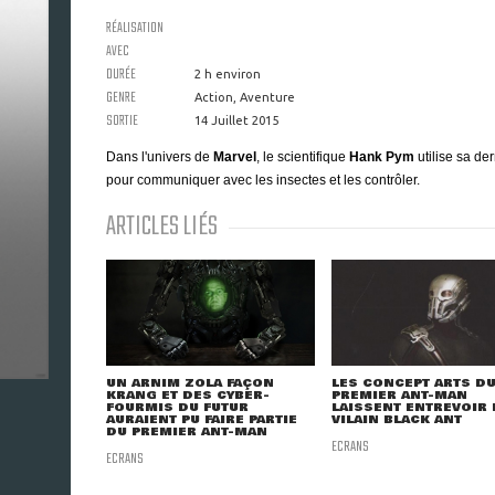
RÉALISATION
AVEC
DURÉE
2 h environ
GENRE
Action, Aventure
SORTIE
14 Juillet 2015
Dans l'univers de
Marvel
, le scientifique
Hank Pym
utilise sa de
pour communiquer avec les insectes et les contrôler.
ARTICLES LIÉS
UN ARNIM ZOLA FAÇON
LES CONCEPT ARTS D
KRANG ET DES CYBER-
PREMIER ANT-MAN
FOURMIS DU FUTUR
LAISSENT ENTREVOIR 
AURAIENT PU FAIRE PARTIE
VILAIN BLACK ANT
DU PREMIER ANT-MAN
ECRANS
ECRANS