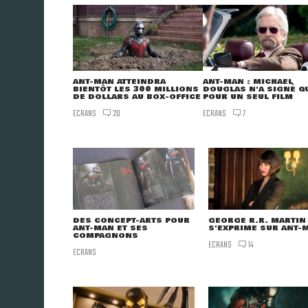
ANT-MAN ATTEINDRA
ANT-MAN : MICHAEL
BIENTÔT LES 300 MILLIONS
DOUGLAS N'A SIGNÉ Q
DE DOLLARS AU BOX-OFFICE
POUR UN SEUL FILM
ECRANS
ECRANS
20
7
DES CONCEPT-ARTS POUR
GEORGE R.R. MARTIN
ANT-MAN ET SES
S'EXPRIME SUR ANT-
COMPAGNONS
ECRANS
14
ECRANS