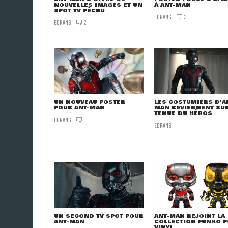
NOUVELLES IMAGES ET UN
À ANT-MAN
SPOT TV PÊCHU
ECRANS
3
ECRANS
2
UN NOUVEAU POSTER
LES COSTUMIERS D'A
POUR ANT-MAN
MAN REVIENNENT SUR
TENUE DU HÉROS
ECRANS
1
ECRANS
UN SECOND TV SPOT POUR
ANT-MAN REJOINT LA
ANT-MAN
COLLECTION FUNKO P
VINYL