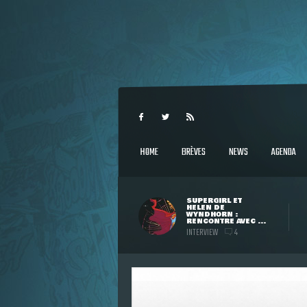
HOME
BRÈVES
NEWS
AGENDA
SUPERGIRL ET
HELEN DE
WYNDHORN :
RENCONTRE AVEC ...
INTERVIEW
4