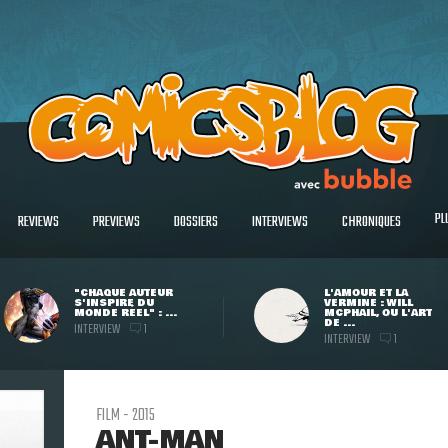
PL
REVIEWS
PREVIEWS
DOSSIERS
INTERVIEWS
CHRONIQUES
"CHAQUE AUTEUR
L'AMOUR ET LA
S'INSPIRE DU
VERMINE : WILL
MONDE RÉEL" : ...
MCPHAIL, OU L'ART
DE ...
INTERVIEW
1
INTERVIEW
1
FILM - 2015
ANT-MAN