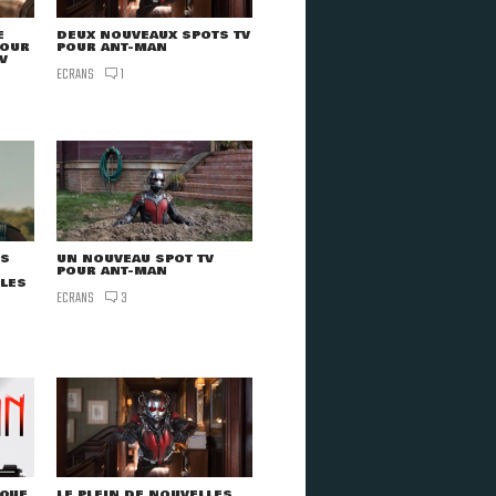
E
DEUX NOUVEAUX SPOTS TV
POUR
POUR ANT-MAN
V
ECRANS
1
ES
UN NOUVEAU SPOT TV
POUR ANT-MAN
LLES
ECRANS
3
AQUE
LE PLEIN DE NOUVELLES