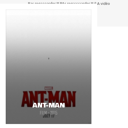
Pas regaaaarder !!! PAs regaaaaarder !!! (LA vidéo
sur Vision bien entendu !!!)
ANT-MAN
FILM - 2015