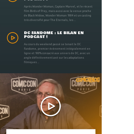
Après Wonder Woman, Captain Marvel, et le récent
film Birds of Prey, mais aussi avec la venue proche
de Black Widow, Wonder Woman 1984 et un casting
très diversifié pour The Eternals, les ...
DC FANDOME : LE BILAN EN
PODCAST !
Au cours du weekend passé se tenait le DC
Fandome, premier évènement intégralement en
ligne et 100% consacré aux univers de DC, avec un
angle définitivement axé sur les adaptations
filmiques ...