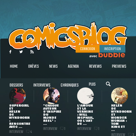
CONNEXION
INSCRIPTION
HOME
BRÈVES
NEWS
AGENDA
REVIEWS
PREVIEWS
PLUS
DOSSIERS
INTERVIEWS
CHRONIQUES
SUPERGIRL
"CHAQUE
L'AMOUR
HELEN
ET
AUTEUR
ET LA
DE
HELEN
S'INSPIRE
VERMINE
WYNDHORN
DE
DU
: WILL
ET
WYNDHORN
MONDE
MCPHAIL,
WONDER
:
RÉEL" :
OU L'ART
WOMAN :
RENCONTRE
...
DE ...
TOM
AVEC ...
KING ET
INTERVIEW
INTERVIEW
1
1
...
INTERVIEW
4
INTERVIEW
3