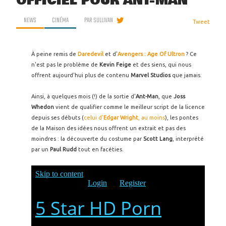
OFFICIEL POUR ANT-MAN
NEWS
CINÉMA
PAR
SULLIVAN
Tweet
À peine remis de
Daredevil
et d'
Avengers : Age Of Ultron
? Ce
n'est pas le problème de
Kevin Feige
et des siens, qui nous
offrent aujourd'hui plus de contenu
Marvel Studios
que jamais.
Ainsi, à quelques mois (!) de la sortie d'
Ant-Man
, que
Joss
Whedon
vient de qualifier comme le meilleur script de la licence
depuis ses débuts (
celui d'
Edgar Wright
, au moins
), les pontes
de la Maison des idées nous offrent un extrait et pas des
moindres : la découverte du costume par
Scott Lang
, interprété
par un
Paul Rudd
tout en facéties.