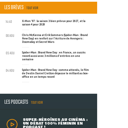
LES BRÈVES
TOUT VOIR
14:40
X-Men '97 : la saison 3 bien prévue pour 2027, et la
saison 4 pour 2028
06 AOU
Chris McKenna et Erik Sommers (Spider-Man : Brand
New Day) en renfort sur l'écriture de Avengers :
Doomsday et Secret Wars
05 AOU
Spider-Man : Brand New Day : en France, un succès
record aussi avec 3 millions d'entrées en une
semaine
04 AOU
Spider-Man : Brand New Day : comme attendu, le film
de Destin Daniel Cretton dépasse le milliard au box-
office en un temps record
LES PODCASTS
TOUT VOIR
SUPER-HÉROÏNES AU CINÉMA :
UN DÉBAT 100% FÉMININ EN
PODCAST !