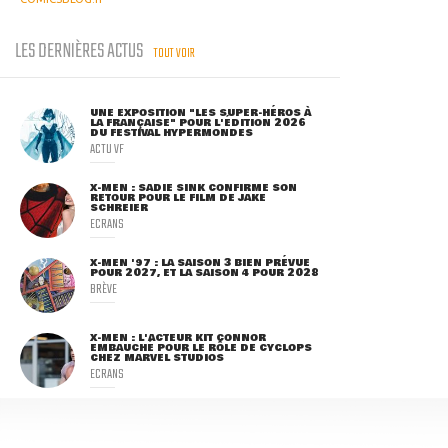
LES DERNIÈRES ACTUS
TOUT VOIR
UNE EXPOSITION "LES SUPER-HÉROS À
LA FRANÇAISE" POUR L'ÉDITION 2026
DU FESTIVAL HYPERMONDES
ACTU VF
X-MEN : SADIE SINK CONFIRME SON
RETOUR POUR LE FILM DE JAKE
SCHREIER
ECRANS
X-MEN '97 : LA SAISON 3 BIEN PRÉVUE
POUR 2027, ET LA SAISON 4 POUR 2028
BRÈVE
X-MEN : L'ACTEUR KIT CONNOR
EMBAUCHÉ POUR LE RÔLE DE CYCLOPS
CHEZ MARVEL STUDIOS
ECRANS