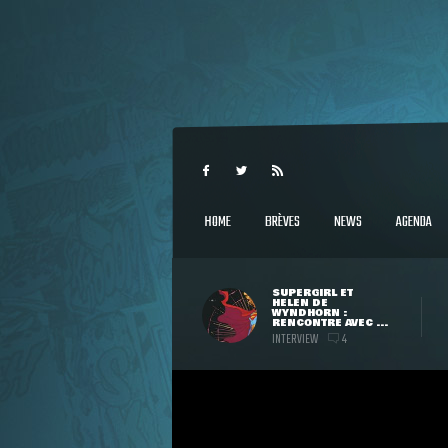
HOME
BRÈVES
NEWS
AGENDA
SUPERGIRL ET
HELEN DE
WYNDHORN :
RENCONTRE AVEC ...
INTERVIEW
4