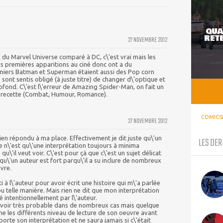
QUA
RETE
27 NOVEMBRE 2012
du Marvel Universe comparé à DC, c\'est vrai mais les
rs premières apparitions au ciné donc ont a du
miers Batman et Superman étaient aussi des Pop corn
 sont sentis obligé (à juste titre) de changer d\'optique et
ofond. C\'est l\'erreur de Amazing Spider-Man, on fait un
 recette (Combat, Humour, Romance).
COMICS
27 NOVEMBRE 2012
en répondu à ma place. Effectivement je dit juste qu\'un
LES DER
e n\'est qu\'une interprétation toujours à minima
qu\'il veut voir. C\'est pour çà que c\'est un sujet délicat
re qu\'un auteur est fort parqu\'il a su inclure de nombreux
vre.
 à l\'auteur pour avoir écrit une histoire qui m\'a parlée
 ou telle manière. Mais rien ne dit que mon interprétation
ré intentionnellement par l\'auteur.
le voir très probable dans de nombreux cas mais quelque
ne les différents niveau de lecture de son oeuvre avant
pporte son interprétation et ne saura jamais si c\'était