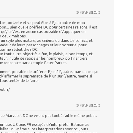
27 NOVEMBRE 2012
 importante et va peut être à l\'encontre de mon
n... Bien que je préfère DC pour certaines raisons, il est
 qu\'il n\'est en aucun cas possible d\'appliquer un
x deux maisons.
e un style plus mature, au cinéma ou dans les comics, et
fondeur de leurs personnages et leur potentiel pour
 qui me séduit chez DC.
tout autre objectif: le fun, le plaisir, le bon temps, et
cteur. Inutile de rappeler les nombreux pb financiers,
e rencontre par exemple Peter Parker.
emment possible de préférer l\'un à l\'autre, mais en ce qui
d\'affirmer la suprématie de l\'un sur l\'autre, même si
us tentés de le faire.
ot.fr/
27 NOVEMBRE 2012
ue Marvel et DC ne visent pas tout à fait le même public.
journaux US puis FR essayés d\'interpréter Batman au
ielles US. Même si ces interprétations sont toujours