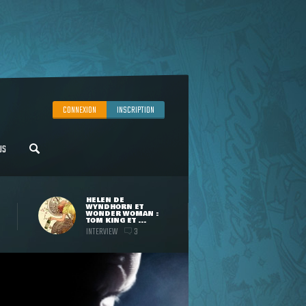
CONNEXION
INSCRIPTION
US
HELEN DE
WYNDHORN ET
WONDER WOMAN :
TOM KING ET ...
INTERVIEW
3