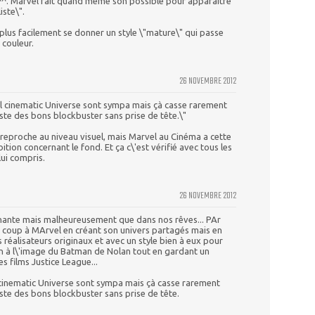
es^^. Marvel fait quand même son possible pour apparaitre
iste\".
lus facilement se donner un style \"mature\" qui passe
 couleur.
26 NOVEMBRE 2012
el cinematic Universe sont sympa mais çà casse rarement
este des bons blockbuster sans prise de tête.\"
reproche au niveau visuel, mais Marvel au Cinéma a cette
tion concernant le fond. Et ça c\'est vérifié avec tous les
ui compris.
26 NOVEMBRE 2012
chante mais malheureusement que dans nos rêves... PAr
n coup à MArvel en créant son univers partagés mais en
s réalisateurs originaux et avec un style bien à eux pour
bon à l\'image du Batman de Nolan tout en gardant un
 films Justice League...
 cinematic Universe sont sympa mais çà casse rarement
este des bons blockbuster sans prise de tête.