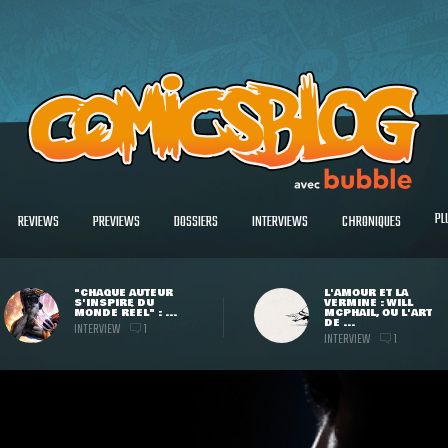
PL
REVIEWS
PREVIEWS
DOSSIERS
INTERVIEWS
CHRONIQUES
"CHAQUE AUTEUR
L'AMOUR ET LA
S'INSPIRE DU
VERMINE : WILL
MONDE RÉEL" : ...
MCPHAIL, OU L'ART
DE ...
INTERVIEW
1
INTERVIEW
1