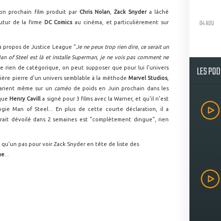
son prochain film produit par
Chris Nolan
,
Zack Snyder
a lâché
04 AOU
utur de la firme
DC Comics
au cinéma, et particulièrement sur
é à propos de Justice League "
Je ne peux trop rien dire, ce serait un
an of Steel est là et installe Superman, je ne vois pas comment ne
LES PO
nce rien de catégorique, on peut supposer que pour lui l'univers
mière pierre d'un univers semblable à la méthode
Marvel Studios
,
 parient même sur un
caméo
de poids en Juin prochain dans les
 que
Henry Cavill
a signé pour 3 films avec la Warner, et qu'il n'est
gie Man of Steel... En plus de cette courte déclaration, il a
rait dévoilé dans 2 semaines est "complètement dingue", rien
rait qu'un pas pour voir Zack Snyder en tête de liste des
ue
...