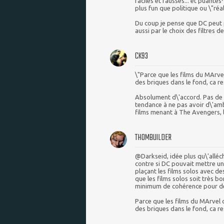
faciles et fausses... et puant
plus fun que politique ou \"réal
Du coup je pense que DC peut p
aussi par le choix des filtres de
CK93
\"Parce que les films du MArv
des briques dans le fond, ca r
Absolument d\'accord. Pas de 
tendance à ne pas avoir d\'ambi
films menant à The Avengers, l
THOMBUILDER
@Darkseid, idée plus qu\'allé
contre si DC pouvait mettre u
plaçant les films solos avec de
que les films solos soit très 
minimum de cohérence pour des
Parce que les films du MArvel
des briques dans le fond, ca r