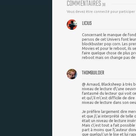
COMMENTAIRES
(
30
)
Vous devez être connecté pour participer
LICIUS
Concernant le manque de fond 
persos de cet Univers font leu
blockbuster pop corn. Les pre
Movies et pour le reboot, ils se
faire quelque chose de plus pr
reboot mais on change pas de
THOMBUILDER
@ Arnaud, Blacksheep à très bi
niveau de lecture d\'une oeuvr
fantasmé du lecteur qui voit ce 
et qu\'il m\'est difficile de di
niveau de lecture dans son oeu
Je préfère largement dire merci
et que j\'ai interprété de telle
était un niveau de lecture insé
Mais c\'est tout a fait possib
part à moins que l\'auteur don
que quelqu\'un le lise et lui ra