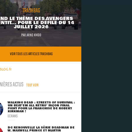
TRASHBAG
ND LE THÈME DES AVENGERS
NTIT... POUR LE DÉFILÉ DU 14
JUILLET 2026
PAR
ARNO KIKOO
VOIR TOUS LES ARTICLES TRASHBAG
BLOG.fr
NIÈRES ACTUS
TOUT VOIR
WALKING DEAD : STREETS OF SURVIVAL :
UN BEAT'EM ALL RÉTRO' FAÇON FINAL
FIGHT POUR LA FRANCHISE DE ROBERT
KIRKMAN !
ECRANS
DC RENOUVELLE LA SÉRIE DEADMAN DE
W. MAXWELL PRINCE ET MARTIN