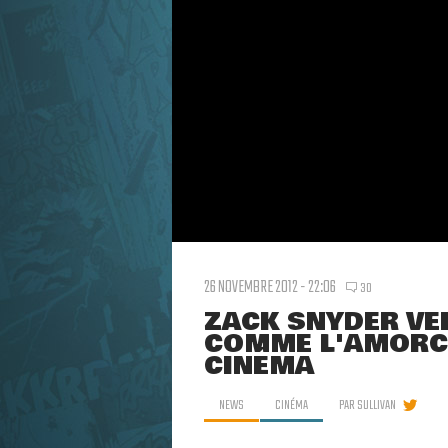
26 NOVEMBRE 2012 - 22:06
30
ZACK SNYDER VE
COMME L'AMORCE
CINÉMA
NEWS
CINÉMA
PAR
SULLIVAN