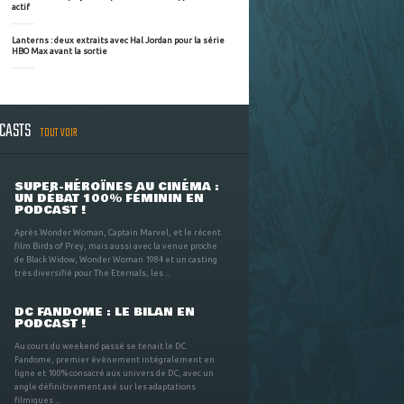
actif
Lanterns : deux extraits avec Hal Jordan pour la série
HBO Max avant la sortie
DCASTS
TOUT VOIR
SUPER-HÉROÏNES AU CINÉMA :
UN DÉBAT 100% FÉMININ EN
PODCAST !
Après Wonder Woman, Captain Marvel, et le récent
film Birds of Prey, mais aussi avec la venue proche
de Black Widow, Wonder Woman 1984 et un casting
très diversifié pour The Eternals, les ...
DC FANDOME : LE BILAN EN
PODCAST !
Au cours du weekend passé se tenait le DC
Fandome, premier évènement intégralement en
ligne et 100% consacré aux univers de DC, avec un
angle définitivement axé sur les adaptations
filmiques ...