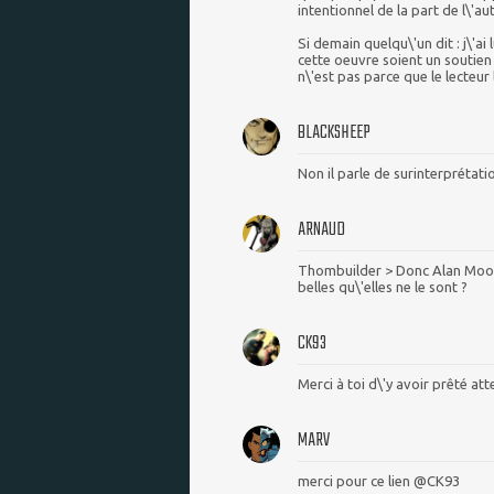
intentionnel de la part de l\'au
Si demain quelqu\'un dit : j\'a
cette oeuvre soient un soutien 
n\'est pas parce que le lecteur
BLACKSHEEP
Non il parle de surinterprétati
ARNAUD
Thombuilder > Donc Alan Moore 
belles qu\'elles ne le sont ?
CK93
Merci à toi d\'y avoir prêté at
MARV
merci pour ce lien @CK93