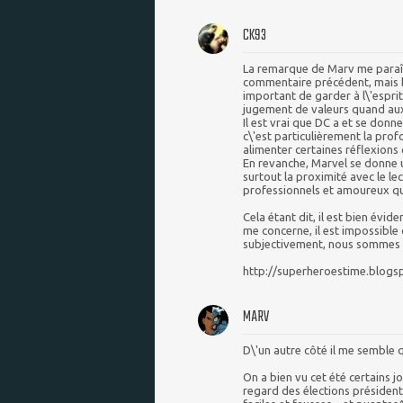
CK93
La remarque de Marv me paraît
commentaire précédent, mais bo
important de garder à l\'esprit
jugement de valeurs quand au
Il est vrai que DC a et se donn
c\'est particulièrement la pro
alimenter certaines réflexions
En revanche, Marvel se donne un 
surtout la proximité avec le le
professionnels et amoureux qu
Cela étant dit, il est bien évid
me concerne, il est impossible 
subjectivement, nous sommes to
http://superheroestime.blogsp
MARV
D\'un autre côté il me semble q
On a bien vu cet été certains 
regard des élections président