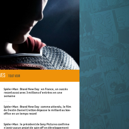
ÈVES
TOUT VOIR
Spider-Man : Brand New Day : en France, un succès
record aussi avec 3 millions d'entrées en une
semaine
Spider-Man : Brand New Day : comme attendu, le film
de Destin Daniel Cretton dépasse le milliard au box-
office en un temps record
Spider-Man : le président de Sony Pictures confirme
n'avoir aucun projet de spin-off en développement