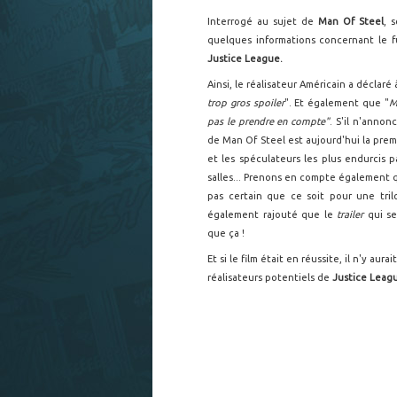
Interrogé au sujet de
Man Of Steel
, 
quelques informations concernant le f
Justice League.
Ainsi, le réalisateur Américain a déclar
trop gros spoiler
". Et également que "
M
pas le prendre en compte"
. S'il n'anno
de Man Of Steel est aujourd'hui la pre
et les spéculateurs les plus endurcis
salles... Prenons en compte également
pas certain que ce soit pour une trilo
également rajouté que le
trailer
qui se
que ça !
Et si le film était en réussite, il n'y au
réalisateurs potentiels de
Justice Leag