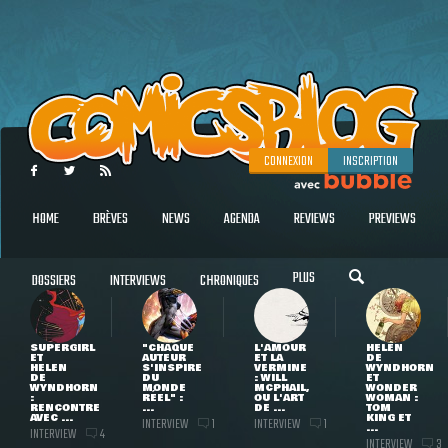
CONNEXION
INSCRIPTION
HOME
BRÈVES
NEWS
AGENDA
REVIEWS
PREVIEWS
PLUS
DOSSIERS
INTERVIEWS
CHRONIQUES
SUPERGIRL
"CHAQUE
L'AMOUR
HELEN
ET
AUTEUR
ET LA
DE
HELEN
S'INSPIRE
VERMINE
WYNDHORN
DE
DU
: WILL
ET
WYNDHORN
MONDE
MCPHAIL,
WONDER
:
RÉEL" :
OU L'ART
WOMAN :
RENCONTRE
...
DE ...
TOM
AVEC ...
KING ET
INTERVIEW
INTERVIEW
1
1
...
INTERVIEW
4
INTERVIEW
3