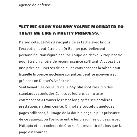
agence de défense.
"LET ME SHOW YOU WHY YOU'RE MOTIVATED TO
TREAT ME LIKE A PRETTY PRINCESS."
De son côté,
Leinil Yu
s'acquite de sa tâche avec brio, à
l'exception peut-être d'un Dr Banner pas réellement
personnifié, transfiguré par une coupe de cheveux trop banale
pour être un critère de reconnaissance suffisant. Ajoutez à ça
une paire de lunettes de soleil et vous obtenez la raison pour
laquelle la bombe nucléaire sur pattes peut se mouvoir à son
gré dans un Dinner's Américain !
Seul bémol : les couleurs de
Sunny Gho
sont très loin des
standards actuels des Comics et les fans de l'artiste
commencent à trouver le temps long après ses dernières
prestations en demi-teinte. On notera toutefois quelques
pages brillantes, à l'image de la double page la plus puissante
de ce
relaunch
, où l'osmose entre les crayonnés du dessinateur
Philippin et les couleurs de Gho se fait ressentir dès lors que la
page est tournée.