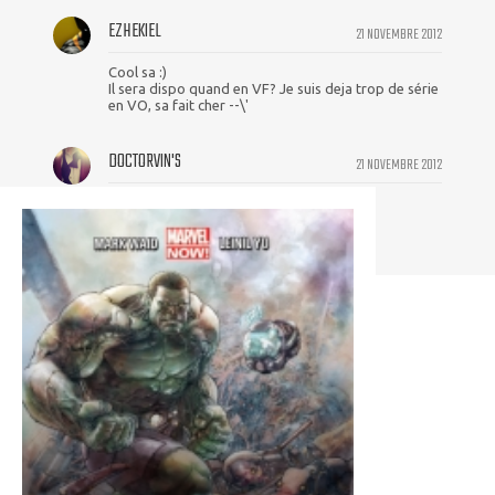
EZHEKIEL
21 NOVEMBRE 2012
Cool sa :)
Il sera dispo quand en VF? Je suis deja trop de série
en VO, sa fait cher --\'
DOCTORVIN'S
21 NOVEMBRE 2012
Et son petit Short métallique au fait?