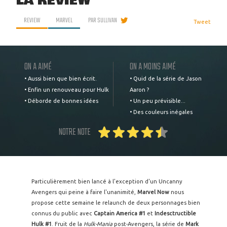
LA REVIEW
REVIEW
MARVEL
PAR
SULLIVAN
Tweet
ON A AIMÉ
ON A MOINS AIMÉ
• Aussi bien que bien écrit.
• Quid de la série de Jason
• Enfin un renouveau pour Hulk
Aaron ?
• Déborde de bonnes idées
• Un peu prévisible...
• Des couleurs inégales
NOTRE NOTE
Particulièrement bien lancé à l'exception d'un Uncanny
Avengers qui peine à faire l'unanimité,
Marvel Now
nous
propose cette semaine le relaunch de deux personnages bien
connus du public avec
Captain America #1
et
Indesctructible
Hulk #1
. Fruit de la
Hulk-Mania
post-Avengers, la série de
Mark