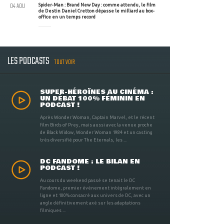
04 AOU
Spider-Man : Brand New Day : comme attendu, le film
de Destin Daniel Cretton dépasse le milliard au box-
office en un temps record
LES PODCASTS
TOUT VOIR
SUPER-HÉROÏNES AU CINÉMA :
UN DÉBAT 100% FÉMININ EN
PODCAST !
Après Wonder Woman, Captain Marvel, et le récent
film Birds of Prey, mais aussi avec la venue proche
de Black Widow, Wonder Woman 1984 et un casting
très diversifié pour The Eternals, les ...
DC FANDOME : LE BILAN EN
PODCAST !
Au cours du weekend passé se tenait le DC
Fandome, premier évènement intégralement en
ligne et 100% consacré aux univers de DC, avec un
angle définitivement axé sur les adaptations
filmiques ...