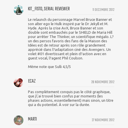
KIT_FISTO, SERIAL REVIEWER
11 DECEMBRE 2012
Le relaunch du personnage Marvel Bruce Banner et
son alter ego le Hulk inspiré par le Dr Jekyll et M.
Hyde. Après la crise AvX, Bruce Banner et son
double sont embauchés par le SHIELD de Maria Hill
pour arrêter The Thinker, un scientifique mégalo. L?
un des persos favoris des fans de la Maison des
Idées est de retour après son rôle grandement
apprécié dans l?adaptation ciné des Avengers. Un
volet #01 divertissant et plein d?action avec en
guest vocal, l?agent Phil Coulson.
Même note que Sulli 4,5/5
ECAZ
28 NOVEMBRE 2012
Pas complètement conquis pas le côté graphique,
que j\'ai trouvé bien confus par moments (les
phases actions, essentiellement) mais sinon, un titre
qui a du potentiel. À voir sur la durée.
MARTI
27 NOVEMBRE 2012