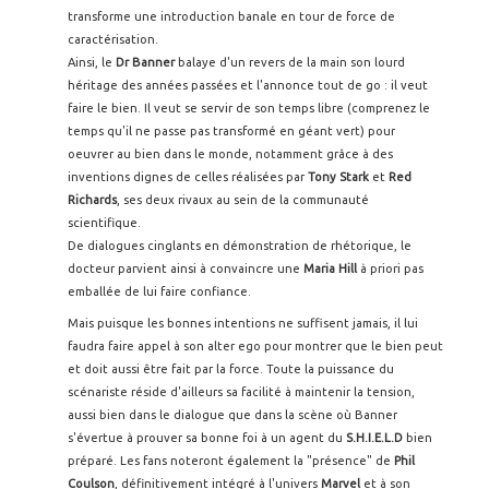
transforme une introduction banale en tour de force de
caractérisation.
Ainsi, le
Dr Banner
balaye d'un revers de la main son lourd
héritage des années passées et l'annonce tout de go : il veut
faire le bien. Il veut se servir de son temps libre (comprenez le
temps qu'il ne passe pas transformé en géant vert) pour
oeuvrer au bien dans le monde, notamment grâce à des
inventions dignes de celles réalisées par
Tony Stark
et
Red
Richards
, ses deux rivaux au sein de la communauté
scientifique.
De dialogues cinglants en démonstration de rhétorique, le
docteur parvient ainsi à convaincre une
Maria Hill
à priori pas
emballée de lui faire confiance.
Mais puisque les bonnes intentions ne suffisent jamais, il lui
faudra faire appel à son alter ego pour montrer que le bien peut
et doit aussi être fait par la force. Toute la puissance du
scénariste réside d'ailleurs sa facilité à maintenir la tension,
aussi bien dans le dialogue que dans la scène où Banner
s'évertue à prouver sa bonne foi à un agent du
S.H.I.E.L.D
bien
préparé. Les fans noteront également la "présence" de
Phil
Coulson
, définitivement intégré à l'univers
Marvel
et à son