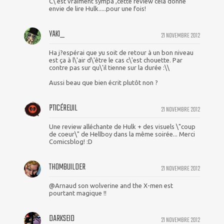
C\'est vraiment sympa ,cette review cela donne
envie de lire Hulk.....pour une fois!
YAKI_
21 NOVEMBRE 2012
Ha j?espérai que yu soit de retour à un bon niveau
est ça à l\'air d\'être le cas c\'est chouette. Par
contre pas sur qu\'il tienne sur la durée :\\
Aussi beau que bien écrit plutôt non ?
PTICÉREUIL
21 NOVEMBRE 2012
Une review alléchante de Hulk + des visuels \"coup
de coeur\" de Hellboy dans la même soirée... Merci
Comicsblog! :D
THOMBUILDER
21 NOVEMBRE 2012
@Arnaud son wolverine and the X-men est
pourtant magique !!
DARKSEID
21 NOVEMBRE 2012