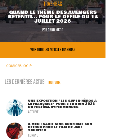
TRASHBAG
QUAND LE THÈME DES AVENGERS
RETENTIT... POUR LE DÉFILÉ DU 14
JUILLET 2026
PAR
ARNO KIKOO
VOIR TOUS LES ARTICLES TRASHBAG
COMICSBLOG.fr
LES DERNIÈRES ACTUS
TOUT VOIR
UNE EXPOSITION "LES SUPER-HÉROS À
LA FRANÇAISE" POUR L'ÉDITION 2026
DU FESTIVAL HYPERMONDES
ACTU VF
X-MEN : SADIE SINK CONFIRME SON
RETOUR POUR LE FILM DE JAKE
SCHREIER
ECRANS