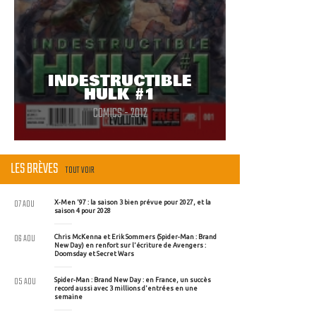
INDESTRUCTIBLE
HULK #1
COMICS - 2012
LES BRÈVES
TOUT VOIR
07 AOU
X-Men '97 : la saison 3 bien prévue pour 2027, et la
saison 4 pour 2028
06 AOU
Chris McKenna et Erik Sommers (Spider-Man : Brand
New Day) en renfort sur l'écriture de Avengers :
Doomsday et Secret Wars
05 AOU
Spider-Man : Brand New Day : en France, un succès
record aussi avec 3 millions d'entrées en une
semaine