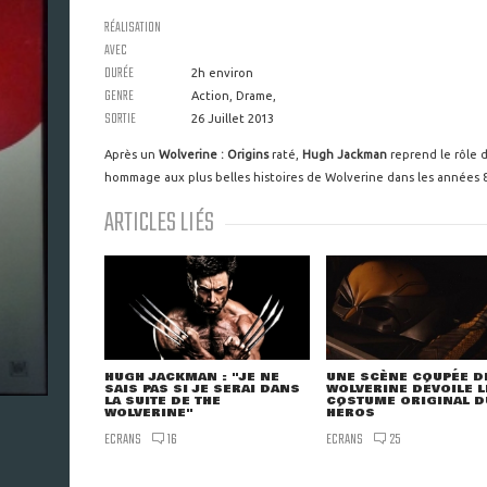
RÉALISATION
AVEC
DURÉE
2h environ
GENRE
Action, Drame,
SORTIE
26 Juillet 2013
Après un
Wolverine : Origins
raté,
Hugh Jackman
reprend le rôle 
hommage aux plus belles histoires de Wolverine dans les années 8
ARTICLES LIÉS
HUGH JACKMAN : "JE NE
UNE SCÈNE COUPÉE D
SAIS PAS SI JE SERAI DANS
WOLVERINE DÉVOILE L
LA SUITE DE THE
COSTUME ORIGINAL D
WOLVERINE"
HÉROS
ECRANS
ECRANS
16
25