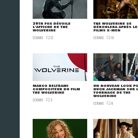
20TH FOX DÉVOILE
THE WOLVERINE SE
L'AFFICHE DE THE
DÉROULERA APRÈS LE
WOLVERINE
FILMS X-MEN
ECRANS
ECRANS
12
15
MARCO BELTRAMI
UN NOUVEAU LOOK P
COMPOSITEUR DU FILM
HUGH JACKMAN SUR 
THE WOLVERINE
TOURNAGE DE THE
WOLVERINE
ECRANS
3
ECRANS
8