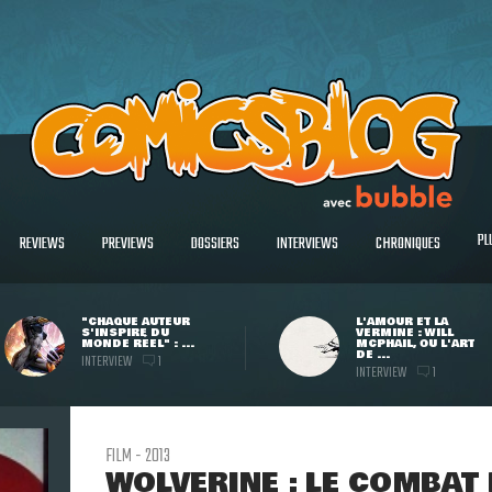
PL
REVIEWS
PREVIEWS
DOSSIERS
INTERVIEWS
CHRONIQUES
"CHAQUE AUTEUR
L'AMOUR ET LA
S'INSPIRE DU
VERMINE : WILL
MONDE RÉEL" : ...
MCPHAIL, OU L'ART
DE ...
INTERVIEW
1
INTERVIEW
1
FILM - 2013
WOLVERINE : LE COMBAT