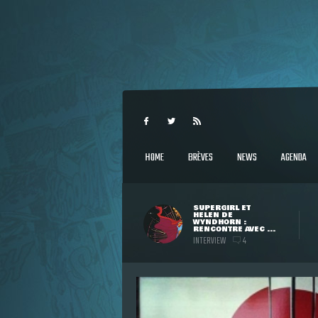
HOME
BRÈVES
NEWS
AGENDA
SUPERGIRL ET
HELEN DE
WYNDHORN :
RENCONTRE AVEC ...
INTERVIEW
4