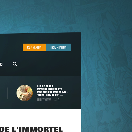
CONNEXION
INSCRIPTION
US
HELEN DE
WYNDHORN ET
WONDER WOMAN :
TOM KING ET ...
INTERVIEW
3
 DE L'IMMORTEL