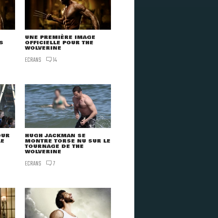
UNE PREMIÈRE IMAGE
S
OFFICIELLE POUR THE
WOLVERINE
ECRANS
14
OUR
HUGH JACKMAN SE
LE
MONTRE TORSE NU SUR LE
TOURNAGE DE THE
WOLVERINE
ECRANS
7