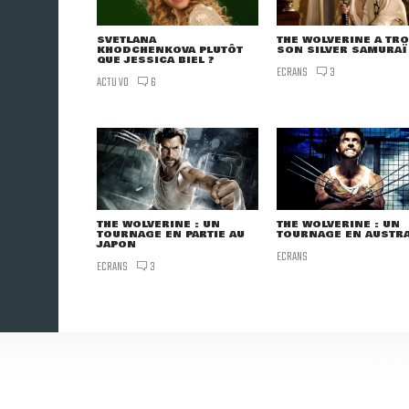
SVETLANA
THE WOLVERINE A TR
KHODCHENKOVA PLUTÔT
SON SILVER SAMURAÏ
QUE JESSICA BIEL ?
ECRANS
3
ACTU VO
6
THE WOLVERINE : UN
THE WOLVERINE : UN
TOURNAGE EN PARTIE AU
TOURNAGE EN AUSTRA
JAPON
ECRANS
ECRANS
3