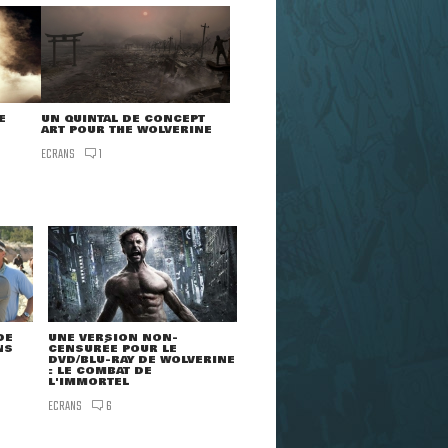
E
UN QUINTAL DE CONCEPT
ART POUR THE WOLVERINE
ECRANS
1
DE
UNE VERSION NON-
NS
CENSURÉE POUR LE
DVD/BLU-RAY DE WOLVERINE
: LE COMBAT DE
L'IMMORTEL
ECRANS
6