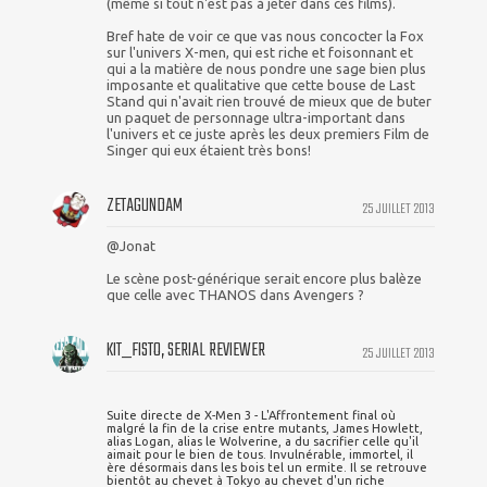
(même si tout n'est pas à jeter dans ces films).
Bref hate de voir ce que vas nous concocter la Fox
sur l'univers X-men, qui est riche et foisonnant et
qui a la matière de nous pondre une sage bien plus
imposante et qualitative que cette bouse de Last
Stand qui n'avait rien trouvé de mieux que de buter
un paquet de personnage ultra-important dans
l'univers et ce juste après les deux premiers Film de
Singer qui eux étaient très bons!
ZETAGUNDAM
25 JUILLET 2013
@Jonat
Le scène post-générique serait encore plus balèze
que celle avec THANOS dans Avengers ?
KIT_FISTO, SERIAL REVIEWER
25 JUILLET 2013
Suite directe de X-Men 3 - L'Affrontement final où
malgré la fin de la crise entre mutants, James Howlett,
alias Logan, alias le Wolverine, a du sacrifier celle qu'il
aimait pour le bien de tous. Invulnérable, immortel, il
ère désormais dans les bois tel un ermite. Il se retrouve
bientôt au chevet à Tokyo au chevet d'un riche