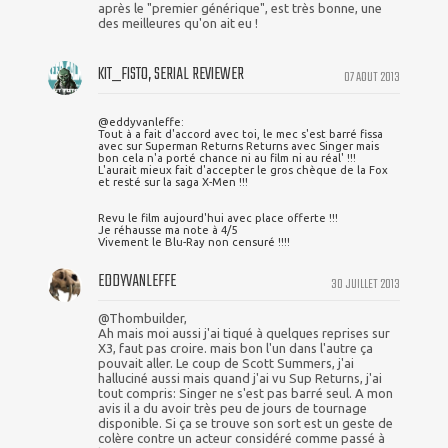
après le "premier générique", est très bonne, une
des meilleures qu'on ait eu !
KIT_FISTO, SERIAL REVIEWER
07 AOUT 2013
@eddyvanleffe:
Tout à a fait d'accord avec toi, le mec s'est barré fissa
avec sur Superman Returns Returns avec Singer mais
bon cela n'a porté chance ni au film ni au réal' !!!
L'aurait mieux fait d'accepter le gros chèque de la Fox
et resté sur la saga X-Men !!!
Revu le film aujourd'hui avec place offerte !!!
Je réhausse ma note à 4/5
Vivement le Blu-Ray non censuré !!!!
EDDYVANLEFFE
30 JUILLET 2013
@Thombuilder,
Ah mais moi aussi j'ai tiqué à quelques reprises sur
X3, faut pas croire. mais bon l'un dans l'autre ça
pouvait aller. Le coup de Scott Summers, j'ai
halluciné aussi mais quand j'ai vu Sup Returns, j'ai
tout compris: Singer ne s'est pas barré seul. A mon
avis il a du avoir très peu de jours de tournage
disponible. Si ça se trouve son sort est un geste de
colère contre un acteur considéré comme passé à