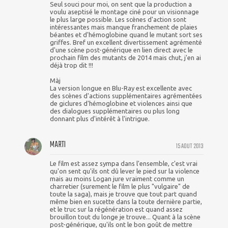
Seul souci pour moi, on sent que la production a
voulu aseptisé le montage ciné pour un visionnage
le plus large possible. Les scènes d'action sont
intéressantes mais manque franchement de plaies
béantes et d'hémoglobine quand le mutant sort ses
griffes. Bref un excellent divertissement agrémenté
d'une scène post-générique en lien direct avec le
prochain film des mutants de 2014 mais chut, j'en ai
déjà trop dit !!!
Màj
La version longue en Blu-Ray est excellente avec
des scènes d'actions supplémentaires agrémentées
de giclures d'hémoglobine et violences ainsi que
des dialogues supplémentaires ou plus long
donnant plus d'intérêt à l'intrigue.
MARTI
15 AOUT 2013
Le film est assez sympa dans l'ensemble, c'est vrai
qu'on sent qu'ils ont dû lever le pied sur la violence
mais au moins Logan jure vraiment comme un
charretier (surement le film le plus "vulgaire" de
toute la saga), mais je trouve que tout part quand
même bien en sucette dans la toute dernière partie,
et le truc sur la régénération est quand assez
brouillon tout du longe je trouve... Quant à la scène
post-générique, qu'ils ont le bon goût de mettre