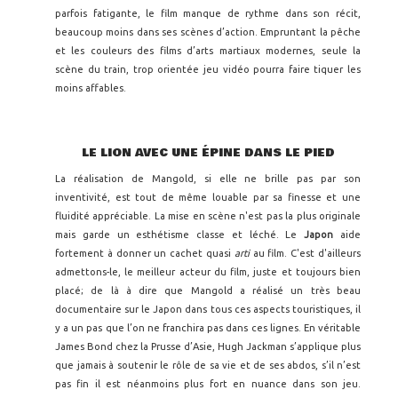
parfois fatigante, le film manque de rythme dans son récit,
beaucoup moins dans ses scènes d’action. Empruntant la pêche
et les couleurs des films d’arts martiaux modernes, seule la
scène du train, trop orientée jeu vidéo pourra faire tiquer les
moins affables.
LE LION AVEC UNE ÉPINE DANS LE PIED
La réalisation de Mangold, si elle ne brille pas par son
inventivité, est tout de même louable par sa finesse et une
fluidité appréciable. La mise en scène n'est pas la plus originale
mais garde un esthétisme classe et léché. Le
Japon
aide
fortement à donner un cachet quasi
arti
au film. C'est d'ailleurs
admettons-le, le meilleur acteur du film, juste et toujours bien
placé; de là à dire que Mangold a réalisé un très beau
documentaire sur le Japon dans tous ces aspects touristiques, il
y a un pas que l’on ne franchira pas dans ces lignes. En véritable
James Bond chez la Prusse d’Asie, Hugh Jackman s’applique plus
que jamais à soutenir le rôle de sa vie et de ses abdos, s’il n’est
pas fin il est néanmoins plus fort en nuance dans son jeu.