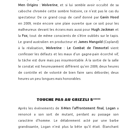
Men Origins : Wolverine
, et si lui semble avoir occulté de sa
caboche chromée cette sombre histoire, ce n’est pas le cas du
spectateur. De ce grand coup de canif donné par
Gavin Hood
en 2009, reste encore une plaie ouverte que ce soit pour les
malheureux devant les écrans mais aussi pour
Hugh Jackman
et
la
Fox
, tout de même conscients de s’être oubliés sur le tapis.
Le grand australien en producteur et
James
Mangold
(Copland)
à la réalisation,
Wolverine : Le Combat de l’Immortel
vient
confesser les défauts et les maux d’un gagne-pain écorché vif,
la tâche est dure mais pas insurmontable. À la sortie de la salle
le constat est heureusement différent qu’en 2009, deux heures
de contrôle et de volonté de bien faire sans déborder, deux
heures un peu longues mais honorables.
TOUCHE PAS AU GRIZZLI S*****
Après les événements de
X-Men l’affrontement final
,
Logan
a
renoncé a son sort de mutant, perdant au passage son
caractère d'homme. Le délabrement acté par une barbe
grandissante, Logan n'est plus la bête qu'il était. Étanchant