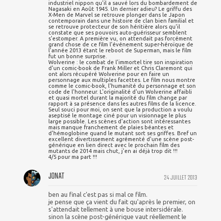
industriel nippon qu'il a sauvé lors du bombardement de
Nagasaki en Août 1945. Un dernier adieu? Le griffu des
X-Men de Marvel se retrouve plonger dans le Japon
contemporain dans une histoire de clan bien familial et
se retrouve protecteur de son héritière alors qu'il
constate que ses pouvoirs auto-guérisseur semblent
s'estomper. A première vu, on attendait pas forcément
grand chose de ce film l'événement super-héroïque de
l'année 2013 étant le reboot de Superman, mais le film
fut un bonne surprise.
Wolverine : le combat de l'immortel tire son inspiration
d'un comic-book de Frank Miller et Chris Claremont qui
ont alors récupéré Wolverine pour en faire un
personnage aux multiples facettes. Le film nous montre
comme le comic-book, l'humanité du personnage et son
code de l'honneur. L'originalité d'un Wolverine affaibli
et quasi mortel durant la majorité du film change par
rapport à sa présence dans les autres films de la licence.
Seul souci pour moi, on sent que la production a voulu
aseptisé le montage ciné pour un visionnage le plus
large possible. Les scènes d'action sont intéressantes
mais manque franchement de plaies béantes et
d'hémoglobine quand le mutant sort ses griffes. Bref un
excellent divertissement agrémenté d'une scène post-
générique en lien direct avec le prochain film des
mutants de 2014 mais chut, j'en ai déjà trop dit !!!
4/5 pour ma part !!!
JONAT
24 JUILLET 2013
ben au final c'est pas si mal ce film.
je pense que ça vient du fait qu'après le premier, on
s'attendait tellement à une bouse intersidérale.
sinon la scène post-générique vaut réellement le