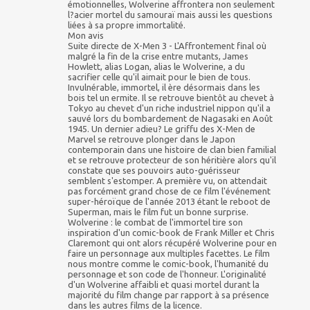
émotionnelles, Wolverine affrontera non seulement
l?acier mortel du samouraï mais aussi les questions
liées à sa propre immortalité.
Mon avis
Suite directe de X-Men 3 - L'Affrontement final où
malgré la fin de la crise entre mutants, James
Howlett, alias Logan, alias le Wolverine, a du
sacrifier celle qu'il aimait pour le bien de tous.
Invulnérable, immortel, il ère désormais dans les
bois tel un ermite. Il se retrouve bientôt au chevet à
Tokyo au chevet d'un riche industriel nippon qu'il a
sauvé lors du bombardement de Nagasaki en Août
1945. Un dernier adieu? Le griffu des X-Men de
Marvel se retrouve plonger dans le Japon
contemporain dans une histoire de clan bien familial
et se retrouve protecteur de son héritière alors qu'il
constate que ses pouvoirs auto-guérisseur
semblent s'estomper. A première vu, on attendait
pas forcément grand chose de ce film l'événement
super-héroïque de l'année 2013 étant le reboot de
Superman, mais le film fut un bonne surprise.
Wolverine : le combat de l'immortel tire son
inspiration d'un comic-book de Frank Miller et Chris
Claremont qui ont alors récupéré Wolverine pour en
faire un personnage aux multiples facettes. Le film
nous montre comme le comic-book, l'humanité du
personnage et son code de l'honneur. L'originalité
d'un Wolverine affaibli et quasi mortel durant la
majorité du film change par rapport à sa présence
dans les autres films de la licence.