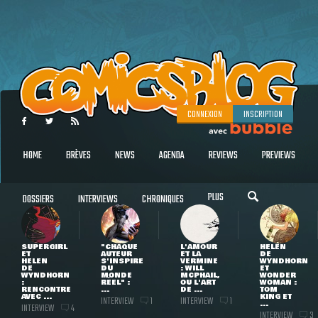
CONNEXION
INSCRIPTION
HOME
BRÈVES
NEWS
AGENDA
REVIEWS
PREVIEWS
PLUS
DOSSIERS
INTERVIEWS
CHRONIQUES
SUPERGIRL
"CHAQUE
L'AMOUR
HELEN
ET
AUTEUR
ET LA
DE
HELEN
S'INSPIRE
VERMINE
WYNDHORN
DE
DU
: WILL
ET
WYNDHORN
MONDE
MCPHAIL,
WONDER
:
RÉEL" :
OU L'ART
WOMAN :
RENCONTRE
...
DE ...
TOM
AVEC ...
KING ET
INTERVIEW
INTERVIEW
1
1
...
INTERVIEW
4
INTERVIEW
3