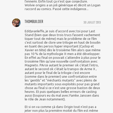
l'ennemi. Enfin tout ça n'est que conjecture.
Wolvie origins a un joli générique et décrit un Logan
raccord au comics. Passé cette indulgence...
THOMBUILDER
30 JUILLET 2013
Eddyvanleffe, je suis d'accord avec toi pour Last
Stand (bien que deux trois trucs fassent vachement
tiquer tout de même) mais le problème de ce film
c'est surtout de clore une trilogie en haut de boudin
en tuant des persos hyper important (Cyclop et
Xavier en tête) dès le troisième film alors que même
pas 10 % de la mythologie X-men a été développer.
En effet au final on pouvait s'attendre à plus pour le
troisième film qu'une nouvelle confrontation avec
Magneto. PArce autant le premier ok c'était l'intro,
autant le second ok c'était la transpo de Arme X ,
autant pour le final de la trilogie c'est encore
(comme dans le premier) une confrontation entre
les 'gentils" et "méchants mutants" avec pleins de
mutants importants sous exploités pour pas grand
chose au final si ce n'est une grosse baston de deux
heures. Et puis quelques belles erreurs de casting
aussi (toujours eu du mal avec Famke Janssen dans
le rôle de Jean notamment).
Et si on va comme çà dans Origin tout n'est pas a
jeter non plus la première moitié du film est même