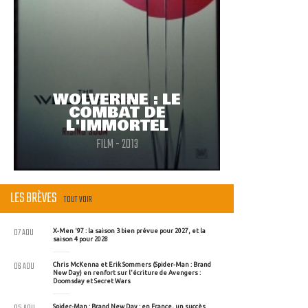
WOLVERINE : LE
COMBAT DE
L'IMMORTEL
FILM - 2013
LES BRÈVES
TOUT VOIR
07 AOU
X-Men '97 : la saison 3 bien prévue pour 2027, et la
saison 4 pour 2028
06 AOU
Chris McKenna et Erik Sommers (Spider-Man : Brand
New Day) en renfort sur l'écriture de Avengers :
Doomsday et Secret Wars
Spider-Man : Brand New Day : en France, un succès