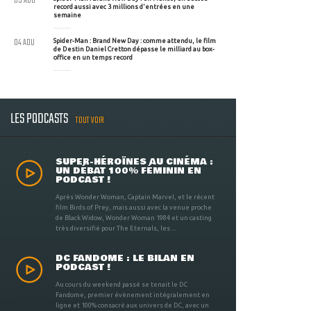
05 AOU
record aussi avec 3 millions d'entrées en une
semaine
04 AOU
Spider-Man : Brand New Day : comme attendu, le film
de Destin Daniel Cretton dépasse le milliard au box-
office en un temps record
LES PODCASTS
TOUT VOIR
SUPER-HÉROÏNES AU CINÉMA :
UN DÉBAT 100% FÉMININ EN
PODCAST !
Après Wonder Woman, Captain Marvel, et le récent
film Birds of Prey, mais aussi avec la venue proche
de Black Widow, Wonder Woman 1984 et un casting
très diversifié pour The Eternals, les ...
DC FANDOME : LE BILAN EN
PODCAST !
Au cours du weekend passé se tenait le DC
Fandome, premier évènement intégralement en
ligne et 100% consacré aux univers de DC, avec un