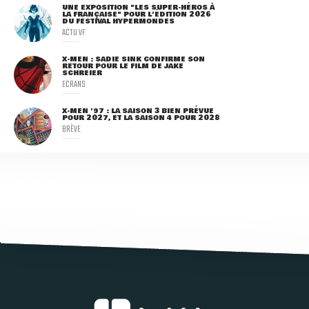
UNE EXPOSITION "LES SUPER-HÉROS À
LA FRANÇAISE" POUR L'ÉDITION 2026
DU FESTIVAL HYPERMONDES
ACTU VF
X-MEN : SADIE SINK CONFIRME SON
RETOUR POUR LE FILM DE JAKE
SCHREIER
ECRANS
X-MEN '97 : LA SAISON 3 BIEN PRÉVUE
POUR 2027, ET LA SAISON 4 POUR 2028
BRÈVE