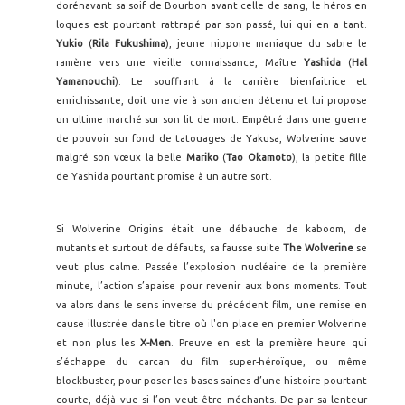
dorénavant sa soif de Bourbon avant celle de sang, le héros en
loques est pourtant rattrapé par son passé, lui qui en a tant.
Yukio
(
Rila
Fukushima
), jeune nippone maniaque du sabre le
ramène vers une vieille connaissance, Maître
Yashida
(
Hal
Yamanouchi
). Le souffrant à la carrière bienfaitrice et
enrichissante, doit une vie à son ancien détenu et lui propose
un ultime marché sur son lit de mort. Empêtré dans une guerre
de pouvoir sur fond de tatouages de Yakusa, Wolverine sauve
malgré son vœux la belle
Mariko
(
Tao
Okamoto
), la petite fille
de Yashida pourtant promise à un autre sort.
Si Wolverine Origins était une débauche de kaboom, de
mutants et surtout de défauts, sa fausse suite
The Wolverine
se
veut plus calme. Passée l’explosion nucléaire de la première
minute, l’action s’apaise pour revenir aux bons moments. Tout
va alors dans le sens inverse du précédent film, une remise en
cause illustrée dans le titre où l'on place en premier Wolverine
et non plus les
X-Men
. Preuve en est la première heure qui
s’échappe du carcan du film super-héroïque, ou même
blockbuster, pour poser les bases saines d’une histoire pourtant
courte, déjà vue si l’on veut être méchants. De par sa lenteur