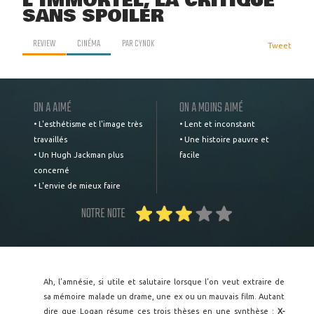
L'IMMORTEL, LA CRITIQUE
SANS SPOILER
REVIEW
CINÉMA
PAR
CYNOK
Tweet
ON A AIMÉ
ON A MOINS AIMÉ
• L'esthétisme et l'image très
• Lent et inconstant
travaillés
• Une histoire pauvre et
• Un Hugh Jackman plus
facile
concerné
• L'envie de mieux faire
NOTRE NOTE
Ah, l’amnésie, si utile et salutaire lorsque l’on veut extraire de
sa mémoire malade un drame, une ex ou un mauvais film. Autant
dire que Logan résume ces trois thèses en une synthèse :
X-