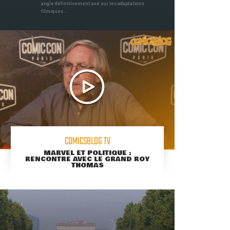
angle définitivement axé sur les adaptations
filmiques ...
COMICSBLOG TV
MARVEL ET POLITIQUE :
RENCONTRE AVEC LE GRAND ROY
THOMAS