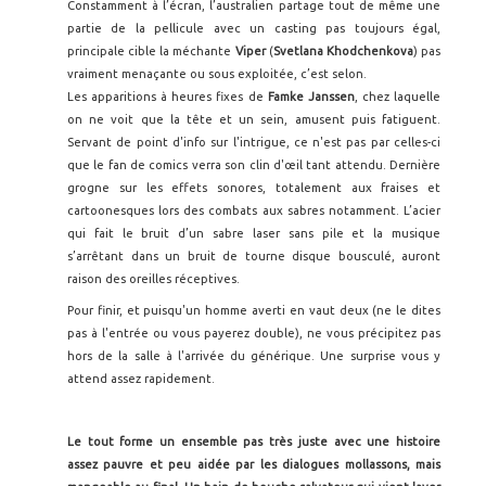
Constamment à l’écran, l’australien partage tout de même une
partie de la pellicule avec un casting pas toujours égal,
principale cible la méchante
Viper
(
Svetlana
Khodchenkova
) pas
vraiment menaçante ou sous exploitée, c’est selon.
Les apparitions à heures fixes de
Famke
Janssen
, chez laquelle
on ne voit que la tête et un sein, amusent puis fatiguent.
Servant de point d'info sur l'intrigue, ce n'est pas par celles-ci
que le fan de comics verra son clin d'œil tant attendu. Dernière
grogne sur les effets sonores, totalement aux fraises et
cartoonesques lors des combats aux sabres notamment. L’acier
qui fait le bruit d’un sabre laser sans pile et la musique
s’arrêtant dans un bruit de tourne disque bousculé, auront
raison des oreilles réceptives.
Pour finir, et puisqu'un homme averti en vaut deux (ne le dites
pas à l'entrée ou vous payerez double), ne vous précipitez pas
hors de la salle à l'arrivée du générique. Une surprise vous y
attend assez rapidement.
Le tout forme un ensemble pas très juste avec une histoire
assez pauvre et peu aidée par les dialogues mollassons, mais