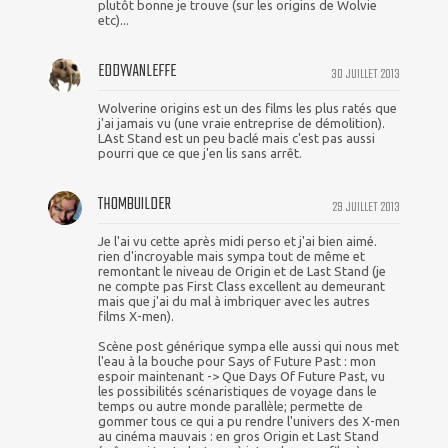
plutôt bonne je trouve (sur les origins de Wolvie
etc)...
EDDYVANLEFFE
30 JUILLET 2013
Wolverine origins est un des films les plus ratés que
j'ai jamais vu (une vraie entreprise de démolition).
LAst Stand est un peu baclé mais c'est pas aussi
pourri que ce que j'en lis sans arrêt.
THOMBUILDER
29 JUILLET 2013
Je l'ai vu cette après midi perso et j'ai bien aimé.
rien d'incroyable mais sympa tout de même et
remontant le niveau de Origin et de Last Stand (je
ne compte pas First Class excellent au demeurant
mais que j'ai du mal à imbriquer avec les autres
films X-men).
Scène post générique sympa elle aussi qui nous met
l'eau à la bouche pour Says of Future Past : mon
espoir maintenant -> Que Days Of Future Past, vu
les possibilités scénaristiques de voyage dans le
temps ou autre monde parallèle; permette de
gommer tous ce qui a pu rendre l'univers des X-men
au cinéma mauvais : en gros Origin et Last Stand