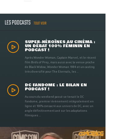
LES PODCASTS
TOUT VOIR
SUPER-HÉROÏNES AU CINÉMA :
UN DÉBAT 100% FÉMININ EN
PODCAST !
Après Wonder Woman, Captain Marvel, et le récent
film Birds of Prey, mais aussi avec la venue proche
de Black Widow, Wonder Woman 1984 et un casting
très diversifié pour The Eternals, les ...
DC FANDOME : LE BILAN EN
PODCAST !
Au cours du weekend passé se tenait le DC
Fandome, premier évènement intégralement en
ligne et 100% consacré aux univers de DC, avec un
angle définitivement axé sur les adaptations
filmiques ...