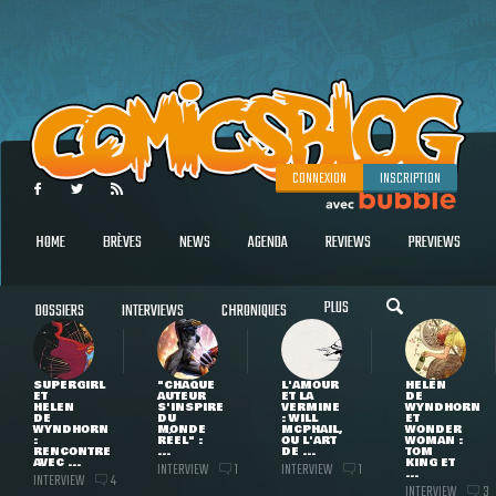
CONNEXION
INSCRIPTION
HOME
BRÈVES
NEWS
AGENDA
REVIEWS
PREVIEWS
PLUS
DOSSIERS
INTERVIEWS
CHRONIQUES
SUPERGIRL
"CHAQUE
L'AMOUR
HELEN
ET
AUTEUR
ET LA
DE
HELEN
S'INSPIRE
VERMINE
WYNDHORN
DE
DU
: WILL
ET
WYNDHORN
MONDE
MCPHAIL,
WONDER
:
RÉEL" :
OU L'ART
WOMAN :
RENCONTRE
...
DE ...
TOM
AVEC ...
KING ET
INTERVIEW
INTERVIEW
1
1
...
INTERVIEW
4
INTERVIEW
3