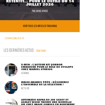
RETENTIT... POUR LE DÉFILÉ DU 14
JUILLET 2026
PAR
ARNO KIKOO
VOIR TOUS LES ARTICLES TRASHBAG
COMICSBLOG.fr
LES DERNIÈRES ACTUS
TOUT VOIR
X-MEN : L'ACTEUR KIT CONNOR
EMBAUCHÉ POUR LE RÔLE DE CYCLOPS
CHEZ MARVEL STUDIOS
ECRANS
RINGO AWARDS 2026 : DÉCOUVREZ
L'ENSEMBLE DE LA SÉLECTION !
ACTU VO
AUTOMATIC KAFKA DE JOE CASEY ET
ASHLEY WOOD TROUVE UNE NOUVELLE
VIE CHEZ IMAGE COMICS EN NOVEMBRE