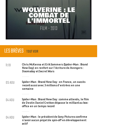
WOLVERINE : LE
COMBAT DE
L'IMMORTEL
FILM - 2013
LES BRÈVES
TOUT VOIR
11:19
Chris McKenna et Erik Sommers (Spider-Man : Brand
New Day) en renfort sur l'écriture de Avengers :
Doomsday et Secret Wars
05 AOU
Spider-Man : Brand New Day : en France, un succès
record aussi avec 3 millions d'entrées en une
semaine
04 AOU
Spider-Man : Brand New Day : comme attendu, le film
de Destin Daniel Cretton dépasse le milliard au box-
office en un temps record
04 AOU
Spider-Man : le président de Sony Pictures confirme
n'avoir aucun projet de spin-off en développement
actif