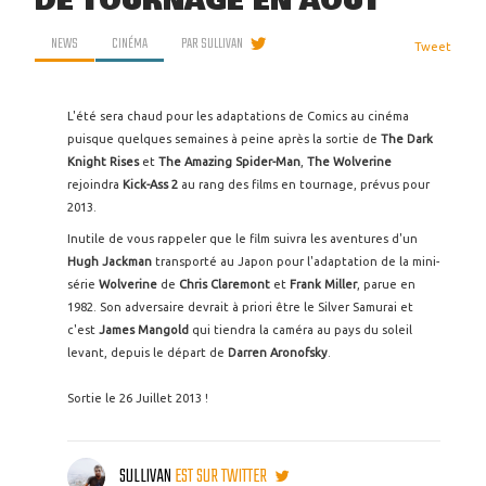
DE TOURNAGE EN AOÛT
NEWS
CINÉMA
PAR
SULLIVAN
Tweet
L'été sera chaud pour les adaptations de Comics au cinéma
puisque quelques semaines à peine après la sortie de
The Dark
Knight Rises
et
The Amazing Spider-Man
,
The Wolverine
rejoindra
Kick-Ass 2
au rang des films en tournage, prévus pour
2013.
Inutile de vous rappeler que le film suivra les aventures d'un
Hugh Jackman
transporté au Japon pour l'adaptation de la mini-
série
Wolverine
de
Chris Claremont
et
Frank Miller
, parue en
1982. Son adversaire devrait à priori être le Silver Samurai et
c'est
James Mangold
qui tiendra la caméra au pays du soleil
levant, depuis le départ de
Darren Aronofsky
.
Sortie le 26 Juillet 2013 !
SULLIVAN
EST SUR TWITTER