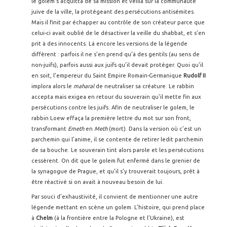
le golem s’acquitta de sa mission et veilla sur la communauté
juive de la ville, la protégeant des persécutions antisémites.
Mais il finit par échapper au contrôle de son créateur parce que
celui-ci avait oublié de le désactiver la veille du shabbat, et s’en
prit à des innocents. Là encore les versions de la légende
diffèrent : parfois il ne s’en prend qu’à des gentils (au sens de
non-juifs), parfois aussi aux juifs qu’il devait protéger. Quoi qu’il
en soit, l’empereur du Saint Empire Romain-Germanique
Rudolf II
implora alors le
maharal
de neutraliser sa créature. Le rabbin
accepta mais exigea en retour du souverain qu’il mette fin aux
persécutions contre les juifs. Afin de neutraliser le golem, le
rabbin Loew effaça la première lettre du mot sur son front,
transformant
Emeth
en
Meth
(mort). Dans la version où c’est un
parchemin qui l’anime, il se contente de retirer ledit parchemin
de sa bouche. Le souverain tint alors parole et les persécutions
cessèrent. On dit que le golem fut enfermé dans le grenier de
la synagogue de Prague, et qu’il s’y trouverait toujours, prêt à
être réactivé si on avait à nouveau besoin de lui.
Par souci d’exhaustivité, il convient de mentionner une autre
légende mettant en scène un golem. L’histoire, qui prend place
à
Chelm
(à la frontière entre la Pologne et l’Ukraine), est