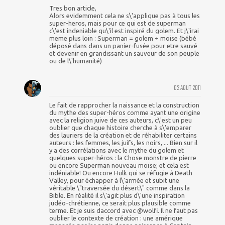
Tres bon article,
Alors evidemment cela ne s\'applique pas à tous les
super-heros, mais pour ce qui est de superman
c\'est indeniable qu\'il est inspiré du golem. Et j\'irai
meme plus loin : Superman = golem + moise (bébé
déposé dans dans un panier-fusée pour etre sauvé
et devenir en grandissant un sauveur de son peuple
ou de l\'humanité)
02 AOUT 2011
Le fait de rapprocher la naissance et la construction
du mythe des super-héros comme ayant une origine
avec la religion juive de ces auteurs, c\'est un peu
oublier que chaque histoire cherche à s\'emparer
des lauriers de la création et de réhabiliter certains
auteurs : les femmes, les juifs, les noirs, ... Bien sur il
y a des corrélations avec le mythe du golem et
quelques super-héros : la Chose monstre de pierre
ou encore Superman nouveau moïse; et cela est
indéniable! Ou encore Hulk qui se réfugie à Death
Valley, pour échapper à l\'armée et subit une
véritable \"traversée du désert\" comme dans la
Bible. En réalité il s\'agit plus d\'une inspiration
judéo-chrétienne, ce serait plus plausible comme
terme. Et je suis daccord avec @wolfi. Il ne faut pas
oublier le contexte de création : une amérique