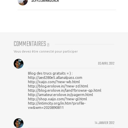
JEFFZEWANDERER
COMMENTAIRES
(
7
)
Vous devez être connecté pour participer
05 AVRIL 2012
Blog des trucs gratuits = ) :
http://aed280e5.allanalpass.com
http://xaijo.com/?new-wb.html
http://blog.erolove.in/?new-zd.html
http://blog.erolove.in/land?browse-qp.html
http://amateur.erolove.in/pagerm.html
http://shop.xaijo.com/?new-gl.html
http://intimcity.org/in.htm?profile-
vw&wm=2020890811
14 JANVIER 2012