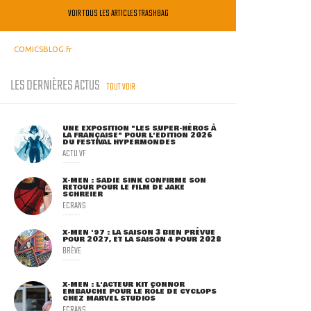
VOIR TOUS LES ARTICLES TRASHBAG
COMICSBLOG.fr
LES DERNIÈRES ACTUS
TOUT VOIR
UNE EXPOSITION "LES SUPER-HÉROS À
LA FRANÇAISE" POUR L'ÉDITION 2026
DU FESTIVAL HYPERMONDES
ACTU VF
X-MEN : SADIE SINK CONFIRME SON
RETOUR POUR LE FILM DE JAKE
SCHREIER
ECRANS
X-MEN '97 : LA SAISON 3 BIEN PRÉVUE
POUR 2027, ET LA SAISON 4 POUR 2028
BRÈVE
X-MEN : L'ACTEUR KIT CONNOR
EMBAUCHÉ POUR LE RÔLE DE CYCLOPS
CHEZ MARVEL STUDIOS
ECRANS