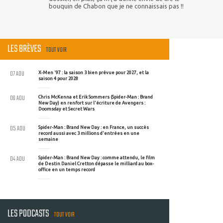
bouquin de Chabon que je ne connaissais pas !!
LES BRÈVES
TOUT VOIR
07 AOU
X-Men '97 : la saison 3 bien prévue pour 2027, et la
saison 4 pour 2028
06 AOU
Chris McKenna et Erik Sommers (Spider-Man : Brand
New Day) en renfort sur l'écriture de Avengers :
Doomsday et Secret Wars
05 AOU
Spider-Man : Brand New Day : en France, un succès
record aussi avec 3 millions d'entrées en une
semaine
04 AOU
Spider-Man : Brand New Day : comme attendu, le film
de Destin Daniel Cretton dépasse le milliard au box-
office en un temps record
LES PODCASTS
TOUT VOIR