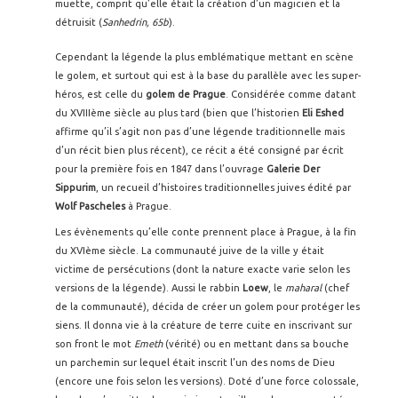
muette, comprit qu’elle était la création d’un magicien et la
détruisit (
Sanhedrin, 65b
).
Cependant la légende la plus emblématique mettant en scène
le golem, et surtout qui est à la base du parallèle avec les super-
héros, est celle du
golem de Prague
. Considérée comme datant
du XVIIIème siècle au plus tard (bien que l’historien
Eli Eshed
affirme qu’il s’agit non pas d’une légende traditionnelle mais
d’un récit bien plus récent), ce récit a été consigné par écrit
pour la première fois en 1847 dans l’ouvrage
Galerie Der
Sippurim
, un recueil d’histoires traditionnelles juives édité par
Wolf Pascheles
à Prague.
Les évènements qu’elle conte prennent place à Prague, à la fin
du XVIème siècle. La communauté juive de la ville y était
victime de persécutions (dont la nature exacte varie selon les
versions de la légende). Aussi le rabbin
Loew
, le
maharal
(chef
de la communauté), décida de créer un golem pour protéger les
siens. Il donna vie à la créature de terre cuite en inscrivant sur
son front le mot
Emeth
(vérité) ou en mettant dans sa bouche
un parchemin sur lequel était inscrit l’un des noms de Dieu
(encore une fois selon les versions). Doté d’une force colossale,