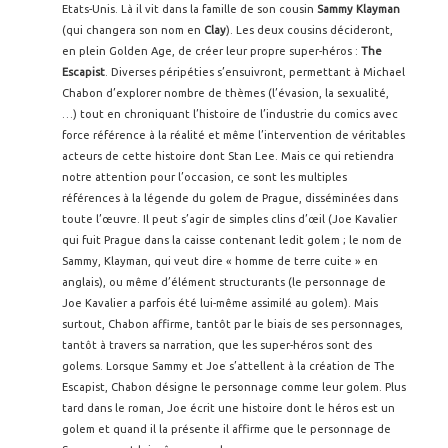
Etats-Unis. Là il vit dans la famille de son cousin
Sammy Klayman
(qui changera son nom en
Clay
). Les deux cousins décideront,
en plein Golden Age, de créer leur propre super-héros :
The
Escapist
. Diverses péripéties s’ensuivront, permettant à Michael
Chabon d’explorer nombre de thèmes (l’évasion, la sexualité,
…) tout en chroniquant l’histoire de l’industrie du comics avec
force référence à la réalité et même l’intervention de véritables
acteurs de cette histoire dont Stan Lee. Mais ce qui retiendra
notre attention pour l’occasion, ce sont les multiples
références à la légende du golem de Prague, disséminées dans
toute l’œuvre. Il peut s’agir de simples clins d’œil (Joe Kavalier
qui fuit Prague dans la caisse contenant ledit golem ; le nom de
Sammy, Klayman, qui veut dire « homme de terre cuite » en
anglais), ou même d’élément structurants (le personnage de
Joe Kavalier a parfois été lui-même assimilé au golem). Mais
surtout, Chabon affirme, tantôt par le biais de ses personnages,
tantôt à travers sa narration, que les super-héros sont des
golems. Lorsque Sammy et Joe s’attellent à la création de The
Escapist, Chabon désigne le personnage comme leur golem. Plus
tard dans le roman, Joe écrit une histoire dont le héros est un
golem et quand il la présente il affirme que le personnage de