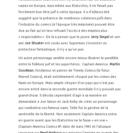
nazies en Europe, mais même aux Etats-Unis, il ne faisait pas
forcément bon être juif à cette époque. Il a d’ailleurs été
suggéré que la présence de nombreux créateurs juifs dans
l’industrie du comics (à l’époque très méprisée) pouvait être
due au fait qu’on leur refusait l’accès à des emplois plus
« respectables ». De là à penser que le jeune
Jerry Siegel
et son
ami
Joe Shuster
ont voulu avec Superman s’inventer un
protecteur fantastique, il n’y a qu’un pas.
Un autre personnage semble encore mieux illustrer le parallèle
entre le folklore juif et les super-héros : Captain America.
Martin
Goodman
, fondateur et patron de Timely Comics (le futur
Marvel Comics), était extrêmement choqué par les crimes des
Nazis en Europe. Mais simple citoyen d’un pays qui n’est pas
encore entré dans la seconde guerre mondiale il n’y pouvait pas
grand-chose. Il décida cependant d’agir à sa manière en
demandant à Joe Simon et Jack Kirby de créer un personnage
qui combattra ces fameux nazis. Telle fut la genèse de la
sentinelle de la liberté. Non seulement Captain America entra
en guerre avant que les Etats-Unis ne le fasse « en vrai »
(Captain America Comics #1 date de mars 1941 et l’attaque
japonaise sur
Pearl Harbour
qui entraina l’entrée en guerre des