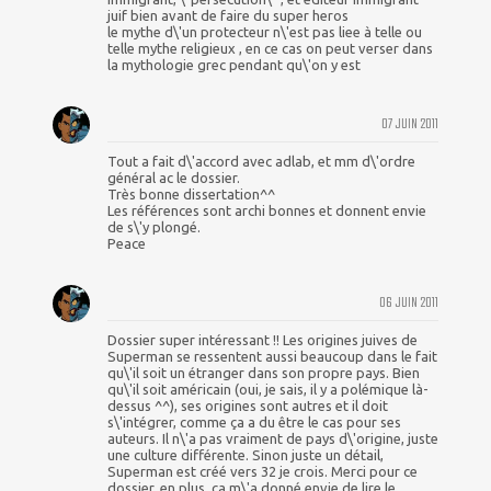
juif bien avant de faire du super heros
le mythe d\'un protecteur n\'est pas liee à telle ou
telle mythe religieux , en ce cas on peut verser dans
la mythologie grec pendant qu\'on y est
07 JUIN 2011
Tout a fait d\'accord avec adlab, et mm d\'ordre
général ac le dossier.
Très bonne dissertation^^
Les références sont archi bonnes et donnent envie
de s\'y plongé.
Peace
06 JUIN 2011
Dossier super intéressant !! Les origines juives de
Superman se ressentent aussi beaucoup dans le fait
qu\'il soit un étranger dans son propre pays. Bien
qu\'il soit américain (oui, je sais, il y a polémique là-
dessus ^^), ses origines sont autres et il doit
s\'intégrer, comme ça a du être le cas pour ses
auteurs. Il n\'a pas vraiment de pays d\'origine, juste
une culture différente. Sinon juste un détail,
Superman est créé vers 32 je crois. Merci pour ce
dossier, en plus, ça m\'a donné envie de lire le