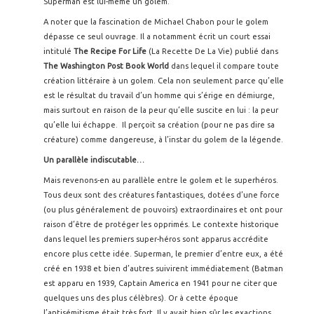
Superman est lui-même un golem.
A noter que la fascination de Michael Chabon pour le golem
dépasse ce seul ouvrage. Il a notamment écrit un court essai
intitulé
The Recipe For Life
(La Recette De La Vie) publié dans
The Washington Post Book World
dans lequel il compare toute
création littéraire à un golem. Cela non seulement parce qu’elle
est le résultat du travail d’un homme qui s’érige en démiurge,
mais surtout en raison de la peur qu’elle suscite en lui : la peur
qu’elle lui échappe. Il perçoit sa création (pour ne pas dire sa
créature) comme dangereuse, à l’instar du golem de la légende.
Un parallèle indiscutable…
Mais revenons-en au parallèle entre le golem et le superhéros.
Tous deux sont des créatures fantastiques, dotées d’une force
(ou plus généralement de pouvoirs) extraordinaires et ont pour
raison d’être de protéger les opprimés. Le contexte historique
dans lequel les premiers super-héros sont apparus accrédite
encore plus cette idée. Superman, le premier d’entre eux, a été
créé en 1938 et bien d’autres suivirent immédiatement (Batman
est apparu en 1939, Captain America en 1941 pour ne citer que
quelques uns des plus célèbres). Or à cette époque
l’antisémitisme était très fort. Il y avait bien sûr les exactions