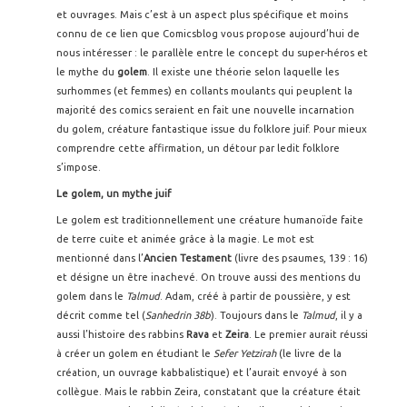
et ouvrages. Mais c’est à un aspect plus spécifique et moins
connu de ce lien que Comicsblog vous propose aujourd’hui de
nous intéresser : le parallèle entre le concept du super-héros et
le mythe du
golem
. Il existe une théorie selon laquelle les
surhommes (et femmes) en collants moulants qui peuplent la
majorité des comics seraient en fait une nouvelle incarnation
du golem, créature fantastique issue du folklore juif. Pour mieux
comprendre cette affirmation, un détour par ledit folklore
s’impose.
Le golem, un mythe juif
Le golem est traditionnellement une créature humanoïde faite
de terre cuite et animée grâce à la magie. Le mot est
mentionné dans l’
Ancien Testament
(livre des psaumes, 139 : 16)
et désigne un être inachevé. On trouve aussi des mentions du
golem dans le
Talmud
. Adam, créé à partir de poussière, y est
décrit comme tel (
Sanhedrin 38b
). Toujours dans le
Talmud
, il y a
aussi l’histoire des rabbins
Rava
et
Zeira
. Le premier aurait réussi
à créer un golem en étudiant le
Sefer Yetzirah
(le livre de la
création, un ouvrage kabbalistique) et l’aurait envoyé à son
collègue. Mais le rabbin Zeira, constatant que la créature était