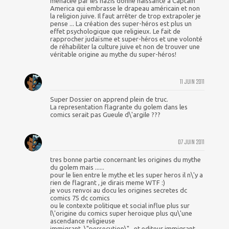
menacée par les nazis donne naissance à Captain
America qui embrasse le drapeau américain et non
la religion juive. Il faut arrêter de trop extrapoler je
pense ... La création des super-héros est plus un
effet psychologique que religieux. Le fait de
rapprocher judaïsme et super-héros et une volonté
de réhabiliter la culture juive et non de trouver une
véritable origine au mythe du super-héros!
11 JUIN 2011
Super Dossier on apprend plein de truc.
La representation flagrante du golem dans les
comics serait pas Gueule d\'argile ???
07 JUIN 2011
tres bonne partie concernant les origines du mythe
du golem mais ......
pour le lien entre le mythe et les super heros il n\'y a
rien de flagrant , je dirais meme WTF :)
je vous renvoi au docu les origines secretes dc
comics 75 dc comics
ou le contexte politique et social influe plus sur
l\'origine du comics super heroique plus qu\'une
ascendance religieuse
immigrant, \"persecution\" , et editeur immigrant