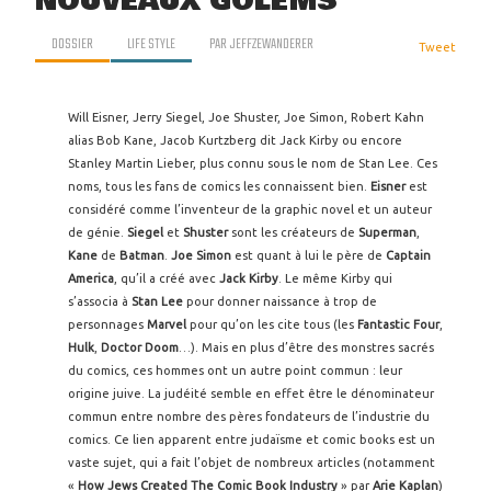
NOUVEAUX GOLEMS
DOSSIER
LIFE STYLE
PAR
JEFFZEWANDERER
Tweet
Will Eisner, Jerry Siegel, Joe Shuster, Joe Simon, Robert Kahn
alias Bob Kane, Jacob Kurtzberg dit Jack Kirby ou encore
Stanley Martin Lieber, plus connu sous le nom de Stan Lee. Ces
noms, tous les fans de comics les connaissent bien.
Eisner
est
considéré comme l’inventeur de la graphic novel et un auteur
de génie.
Siegel
et
Shuster
sont les créateurs de
Superman
,
Kane
de
Batman
.
Joe Simon
est quant à lui le père de
Captain
America
, qu’il a créé avec
Jack Kirby
. Le même Kirby qui
s’associa à
Stan Lee
pour donner naissance à trop de
personnages
Marvel
pour qu’on les cite tous (les
Fantastic Four
,
Hulk
,
Doctor Doom
…). Mais en plus d’être des monstres sacrés
du comics, ces hommes ont un autre point commun : leur
origine juive. La judéité semble en effet être le dénominateur
commun entre nombre des pères fondateurs de l’industrie du
comics. Ce lien apparent entre judaïsme et comic books est un
vaste sujet, qui a fait l’objet de nombreux articles (notamment
«
How Jews Created The Comic Book Industry
» par
Arie Kaplan
)