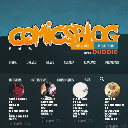
CONNEXION
INSCRIPTION
HOME
BRÈVES
NEWS
AGENDA
REVIEWS
PREVIEWS
PLUS
DOSSIERS
INTERVIEWS
CHRONIQUES
SUPERGIRL
"CHAQUE
L'AMOUR
HELEN
ET
AUTEUR
ET LA
DE
HELEN
S'INSPIRE
VERMINE
WYNDHORN
DE
DU
: WILL
ET
WYNDHORN
MONDE
MCPHAIL,
WONDER
:
RÉEL" :
OU L'ART
WOMAN :
RENCONTRE
...
DE ...
TOM
AVEC ...
KING ET
INTERVIEW
INTERVIEW
1
1
...
INTERVIEW
4
INTERVIEW
3