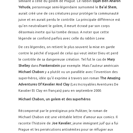
similaire à celle du golem de Prague. Le rabbin
Elijah Ben Aharon
Yehuda
, personnage semi-légendaire surnommé le
Ba’al Shem
,
aurait créé une de ces créatures pour protéger la communauté
juive et en aurait perdu le contrôle. La principale différence est
qu’en neutralisant le golem, il meurt écrasé par son corps
désormais inerte qui lui tombe dessus. A noter que cette
légende se confond parfois avec celle du rabbin Loew.
De ces légendes, on retient le plus souvent la mise en garde
contre le péché d’orgueil de celui qui veut imiter Dieu et perd
le contrôle de sa dangereuse création. Tel fut le cas de
Mary
Shelley
dans
Frankenstein
par exemple. Mais l’auteur américain
Michael Chabon
y a plutôt vu un parallèle avec l’invention des
super-héros, idée qu’il exprime à travers son roman
The Amazing
Adventures Of Kavalier And Clay
(Les Incroyables Aventures De
Kavalier Et Clay en français) paru en septembre 2000.
Michael Chabon, un golem et des superhéros
Récompensé par le prestigieux prix Pulitzer, le roman de
Michael Chabon est une véritable lettre d’amour aux comics. Il
raconte l’histoire de
Joe Kavalier
, jeune immigrant juif qui a fui
Prague et les persécutions antisémites pour se réfugier aux