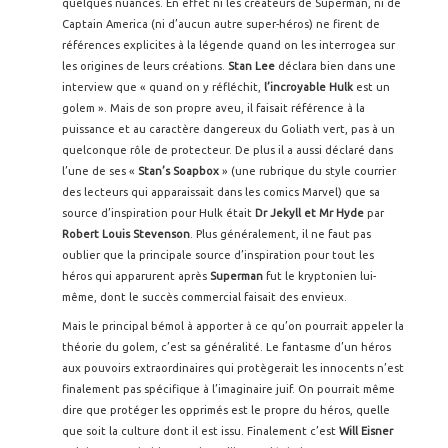
quelques nuances. En effet ni les créateurs de Superman, ni de
Captain America (ni d’aucun autre super-héros) ne firent de
références explicites à la légende quand on les interrogea sur
les origines de leurs créations.
Stan Lee
déclara bien dans une
interview que « quand on y réfléchit,
l’incroyable Hulk
est un
golem ». Mais de son propre aveu, il faisait référence à la
puissance et au caractère dangereux du Goliath vert, pas à un
quelconque rôle de protecteur. De plus il a aussi déclaré dans
l’une de ses «
Stan’s Soapbox
» (une rubrique du style courrier
des lecteurs qui apparaissait dans les comics Marvel) que sa
source d’inspiration pour Hulk était
Dr Jekyll et Mr Hyde
par
Robert Louis Stevenson
. Plus généralement, il ne faut pas
oublier que la principale source d’inspiration pour tout les
héros qui apparurent après
Superman
fut le kryptonien lui-
même, dont le succès commercial faisait des envieux.
Mais le principal bémol à apporter à ce qu’on pourrait appeler la
théorie du golem, c’est sa généralité. Le fantasme d’un héros
aux pouvoirs extraordinaires qui protègerait les innocents n’est
finalement pas spécifique à l’imaginaire juif. On pourrait même
dire que protéger les opprimés est le propre du héros, quelle
que soit la culture dont il est issu. Finalement c’est
Will Eisner