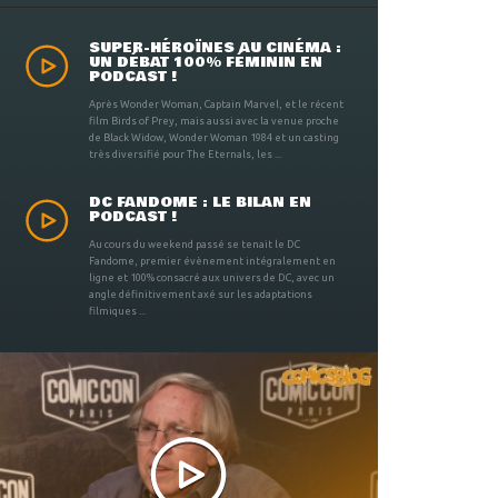
SUPER-HÉROÏNES AU CINÉMA :
UN DÉBAT 100% FÉMININ EN
PODCAST !
Après Wonder Woman, Captain Marvel, et le récent
film Birds of Prey, mais aussi avec la venue proche
de Black Widow, Wonder Woman 1984 et un casting
très diversifié pour The Eternals, les ...
DC FANDOME : LE BILAN EN
PODCAST !
Au cours du weekend passé se tenait le DC
Fandome, premier évènement intégralement en
ligne et 100% consacré aux univers de DC, avec un
angle définitivement axé sur les adaptations
filmiques ...