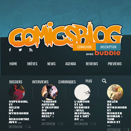
CONNEXION
INSCRIPTION
HOME
BRÈVES
NEWS
AGENDA
REVIEWS
PREVIEWS
PLUS
DOSSIERS
INTERVIEWS
CHRONIQUES
SUPERGIRL
"CHAQUE
L'AMOUR
HELEN
ET
AUTEUR
ET LA
DE
HELEN
S'INSPIRE
VERMINE
WYNDHORN
DE
DU
: WILL
ET
WYNDHORN
MONDE
MCPHAIL,
WONDER
:
RÉEL" :
OU L'ART
WOMAN :
RENCONTRE
...
DE ...
TOM
AVEC ...
KING ET
INTERVIEW
INTERVIEW
1
1
...
INTERVIEW
4
INTERVIEW
3