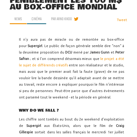
PÉNIBLEMENT LES 100 M$
AU BOX-OFFICE MONDIAL
NEWS
CINÉMA
PAR
ARNO KIKOO
Tweet
Il n'y aura pas de miracle ou de remontée au box-office
pour
Supergirl
. Le public de façon générale semble dire "non" à
la deuxième proposition du
DCU
mené par
James Gunn
et
Peter
Safran
; et si l'on comprend désormais mieux que
le projet a été
le sujet de différends créatifs
entre son réalisateur et le studio,
mais aussi que le premier avait fait la faute (grave) de ne pas
vouloir lire la bande dessinée qu'il adaptait avant de se mettre
au travail, reste encore à expliquer pourquoi le film n'intéresse
si peu de personnes. Peut-être parce que d'autres évènements
ont parsemé tout le weekend - et la période en général.
WHY DO WE FALL ?
Les chiffre sont tombés au bout du 2e weekend d'exploitation
de
Supergirl
aux États-Unis, alors que le film de
Craig
Gillespie
sortait dans les salles français le mercredi 1er juillet