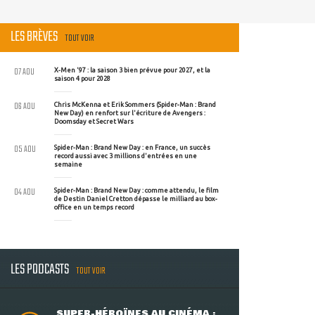
LES BRÈVES
TOUT VOIR
07 AOU
X-Men '97 : la saison 3 bien prévue pour 2027, et la
saison 4 pour 2028
06 AOU
Chris McKenna et Erik Sommers (Spider-Man : Brand
New Day) en renfort sur l'écriture de Avengers :
Doomsday et Secret Wars
05 AOU
Spider-Man : Brand New Day : en France, un succès
record aussi avec 3 millions d'entrées en une
semaine
04 AOU
Spider-Man : Brand New Day : comme attendu, le film
de Destin Daniel Cretton dépasse le milliard au box-
office en un temps record
LES PODCASTS
TOUT VOIR
SUPER-HÉROÏNES AU CINÉMA :