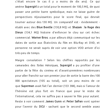
c'était encore le cas il y a moins de dix ans). Ce qui
amène
Supergirl
à un total pour le moment de 100,5 M$, de quoi
passer une petite barre symbolique, mais ne laisse guère de
perspectives réjouissantes pour le score final, qui devrait
tourner autour des 130 M$. Un comparatif est - évidemment -
établi avec des
Blue Beetle
(130,8 M$) et
Shazam : la Rage des
Dieux
(134,1 M$) histoire d'enfoncer le clou sur cet échec
commercial.
Warner
Bros.
a par ailleurs déjà communiqué sur les
dates de sortie aux États-Unis du film en Blu-Ray et DVD, et
personne ne serait supris de voir une option VOD arriver d'ici
très peu de temps.
Maigre consolation ? Selon les chiffres rapportés par les
camarades des
Toiles Héroïques
,
Supergirl
a pu profiter d'une
partie de la fête du cinéma et d'avant-premières nombreuses
pour aller franchir sur son premier jour de sortie la barre des 100
000 spectateurs (105 au total), soit un peu moins de ce
que
Superman
avait fait l'an dernier (133 384), mais si l'amour de
l'héroïne est plus fort en France que pour le reste de
l'international, cela ne suffira pas à sauver le film pour autant.
Reste à voir comment
James Gunn
et
Peter Safran
vont opérer
pour l'avenir du
DCU
- sachant que le second semble assez