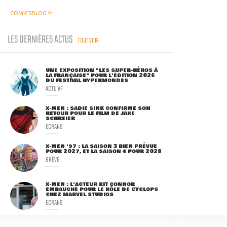
COMICSBLOG.fr
LES DERNIÈRES ACTUS
TOUT VOIR
UNE EXPOSITION "LES SUPER-HÉROS À
LA FRANÇAISE" POUR L'ÉDITION 2026
DU FESTIVAL HYPERMONDES
ACTU VF
X-MEN : SADIE SINK CONFIRME SON
RETOUR POUR LE FILM DE JAKE
SCHREIER
ECRANS
X-MEN '97 : LA SAISON 3 BIEN PRÉVUE
POUR 2027, ET LA SAISON 4 POUR 2028
BRÈVE
X-MEN : L'ACTEUR KIT CONNOR
EMBAUCHÉ POUR LE RÔLE DE CYCLOPS
CHEZ MARVEL STUDIOS
ECRANS