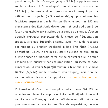
passé. Ainsi, le film n'a engrangé que 9,5 M$ supplémentaires
sur le territoire dit "domestique" pour atteindre un score de
58,5 M$ ; le weekend en question était marqué par la
célébration du 4 juillet (la fête nationale), qui plus est avec les
festivités organisées par la Maison Blanche pour les 250 ans
d'existence des États-Unis d'Amérique ; et ceci additionné de
façon plus globale aux matches de la coupe du monde, d'aucun
pourrait expliquer
une partie
de la chute de fréquentation
spectatulaire que
Supergirl
a connu, avec -74,1% de recettes
par rapport au premier weekend. Même
The Flash
(-72,5%)
et
Morbius
(-73,8%) n'ont pas eu droit à autant, et quoi qu'on
puisse penser de Supergirl, force est de constater que le projet
est bien plus qualitatif dans sa proposition (ou même sa note
d'intention). À voir si
Supergirl
réussira à faire mieux que
Blue
Beetle
(72,5 M$ sur le territoire domestique), mais rien ne
viendra infirmer les récents rapports sur
ce que le film pourrait
coûter à
Warner Bros
.
L'international n'est pas bien plus brillant avec 9,4 M$ de
recettes supplémentaires pour un total de 42 M$ (dont un seul
imputable à la Chine, qui a donc définitivement décidé de ne
plus contribuer au succès des films de super-héros, comme