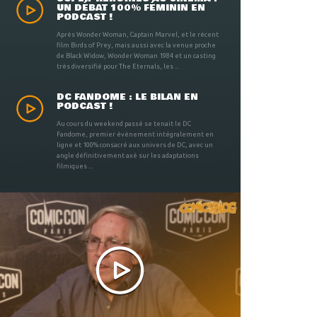
UN DÉBAT 100% FÉMININ EN
PODCAST !
Après Wonder Woman, Captain Marvel, et le récent
film Birds of Prey, mais aussi avec la venue proche
de Black Widow, Wonder Woman 1984 et un casting
très diversifié pour The Eternals, les ...
DC FANDOME : LE BILAN EN
PODCAST !
Au cours du weekend passé se tenait le DC
Fandome, premier évènement intégralement en
ligne et 100% consacré aux univers de DC, avec un
angle définitivement axé sur les adaptations
filmiques ...