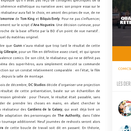
xpliqué qu'il n'avait pas reçu de consignes spécifiques de la
ohérence esthétique ou narrative avec son propre essai sur le
e réalisateur aura fait le choix, en amont des prises de vue, de ne
QUA
 Tomorrow
de
Tom King
et
Bilquis Evely
. Pour ne pas s'influencer,
RETE
ement sur le script d'
Ana Nogueira
. Une décision curieuse, pour
oche de la base offerte par la BD d'un point de vue narratif...
uel du matériau originel.
 dire que
Gunn
n'aura réalisé que trop tard le résultat de cette
ig Gillespie
, pour un film en définitive assez criard, et qui ignore
valence comics. De son côté, le réalisateur, qui ne se définit pas
éma des super-héros, aura simplement exécuté sa commande
COMICS
tion sur un constat relativement comparable : en l'état, le film
, depuis la salle de montage.
LES DER
 mois de décembre,
DC Studios
décide d'organiser une projection
 résultat de cette présentation, basée sur un échantillon de
ression générale : pour l'heure, le résultat était passable, sans
der de prendre les choses en mains, en allant chercher le
u réalisateur des
Gardiens de la Galaxy
, qui avait déjà livré un
elle adaptation des personnages de
The Authority
, dans l'idée
 tournage additionnel. Neuf journées de reshoots seront alors
ra
de cette boucle de travail soit dit en passant. En théorie,