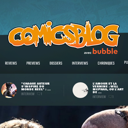
PL
REVIEWS
PREVIEWS
DOSSIERS
INTERVIEWS
CHRONIQUES
"CHAQUE AUTEUR
L'AMOUR ET LA
S'INSPIRE DU
VERMINE : WILL
MONDE RÉEL" : ...
MCPHAIL, OU L'ART
DE ...
INTERVIEW
1
INTERVIEW
1