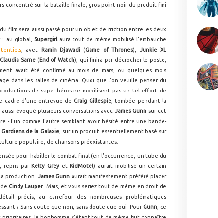
ors concentré sur la bataille finale, gros point noir du produit fini
du film sera aussi passé pour un objet de friction entre les deux
 : au global,
Supergirl
aura tout de même mobilisé l'embauche
tentiels
, avec
Ramin Djawadi
(
Game of Thrones
),
Junkie XL
,
Claudia Sarne
(
End of Watch
), qui finira par décrocher le poste,
ment avait été confirmé au mois de mars, ou quelques mois
age dans les salles de cinéma. Quoi que l'on veuille penser du
 productions de super-héros ne mobilisent pas un tel effort de
s le cadre d'une entrevue de
Craig Gillespie
, tombée pendant la
ait aussi évoqué plusieurs conversations avec
James Gunn
sur cet
e - l'un comme l'autre semblant avoir hésité entre une bande-
s
Gardiens de la Galaxie
, sur un produit essentiellement basé sur
culture populaire, de chansons préexistantes.
pensée pour habiller le combat final (en l'occurrence, un tube du
", repris par
Kelty Grey
et
KidMotel
) aurait mobilisé un certain
 la production.
James Gunn
aurait manifestement préféré placer
 de
Cindy Lauper
. Mais, et vous seriez tout de même en droit de
étail précis, au carrefour des nombreuses problématiques
téressant ? Sans doute que non, sans doute que oui. Pour
Gunn
, ce
prioritaires, le bonhomme s'étant tout de même fait connaître