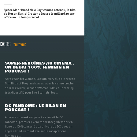
Spider-Man : Brand New Day : comme attendu, le film
de Destin Daniel Cretton dépasse le milliard au box-
office en un temps record
DCASTS
TOUT VOIR
SUPER-HÉROÏNES AU CINÉMA :
UN DÉBAT 100% FÉMININ EN
PODCAST !
Après Wonder Woman, Captain Marvel, et le récent
film Birds of Prey, mais aussi avec la venue proche
de Black Widow, Wonder Woman 1984 et un casting
très diversifié pour The Eternals, les ...
DC FANDOME : LE BILAN EN
PODCAST !
Au cours du weekend passé se tenait le DC
Fandome, premier évènement intégralement en
ligne et 100% consacré aux univers de DC, avec un
angle définitivement axé sur les adaptations
filmiques ...