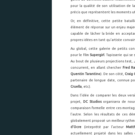
pour la qualité de son utilisation de 
précis que représentent les moments util
Or, en définitive, cette petite batail
élément de réponse sur un enjeu majeu
capable de lâcher la bride en acceptant
propres idées en tant qu'artiste conva
Au global, cette galerie de petits co
pour le film
Supergirl
. Tapisserie qui s
Au bout de plusieurs projections test,
concurrent, en allant chercher
Fred Ra
Quentin Tarantino
). De son côté,
Craig 
partenaire de longue date, connue po
Cruella
, etc).
Dans l'idée de comparer les deux versi
projet,
DC Studios
organisera de nouv
comparaison formelle entre ces montages
l'autre. Selon les résultats de ces d
globalement proposé un meilleur rythme
d'Ocre
(inteprété par l'acteur
Matt
actuellement projeté dans les salle