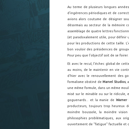
Au terme de plusieurs longues années
d'ingérences périodiques et de correct
avions alors coutume de désigner sou
désormais au secteur de la mémoire co
assemblage de quatre lettres fonctio
(et paradoxalement utile, pour définir
pour les productions de cette taille. L'
bon vouloir des présidences de group
Pour peu que l'objectif soit de se foirer.
Et avec le recul, l'échec global de cet
au moins, de le maintenir en vie cont
d'hier avec le renouvellement des goût
formalisme obstiné de
Marvel Studios
, 
une même formule, dans un même moule..
misé sur le minable ou sur le ridicule
goguenards... et la manie de
Warner 
producteurs, toujours trop heureux d
moindre boussole, la moindre vision 
philosophies problématiques, aux ori
ouvertement de "fatigue" factuelle et 