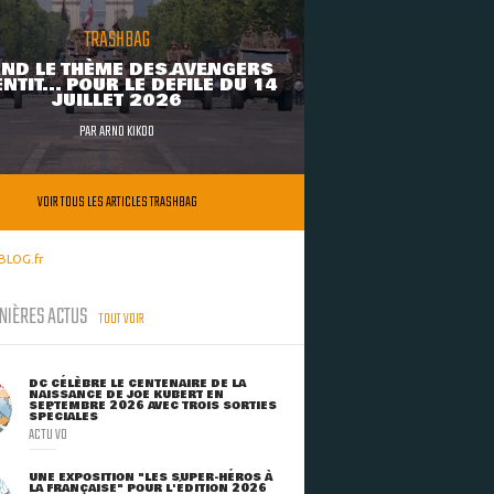
TRASHBAG
ND LE THÈME DES AVENGERS
NTIT... POUR LE DÉFILÉ DU 14
JUILLET 2026
PAR
ARNO KIKOO
VOIR TOUS LES ARTICLES TRASHBAG
BLOG.fr
NIÈRES ACTUS
TOUT VOIR
DC CÉLÈBRE LE CENTENAIRE DE LA
NAISSANCE DE JOE KUBERT EN
SEPTEMBRE 2026 AVEC TROIS SORTIES
SPÉCIALES
ACTU VO
UNE EXPOSITION "LES SUPER-HÉROS À
LA FRANÇAISE" POUR L'ÉDITION 2026