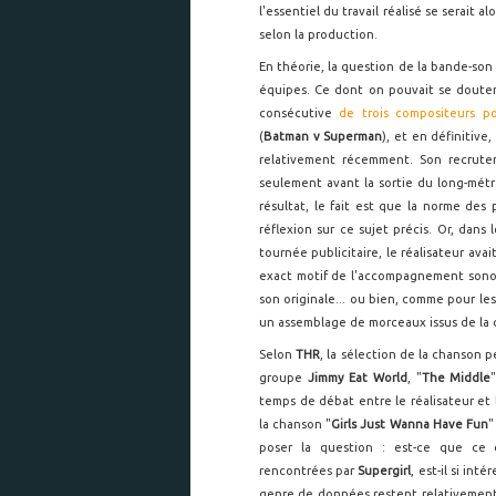
l'essentiel du travail réalisé se serait al
selon la production.
En théorie, la question de la bande-son 
équipes. Ce dont on pouvait se douter
consécutive
de trois compositeurs po
(
Batman v Superman
), et en définitive
relativement récemment. Son recrute
seulement avant la sortie du long-métr
résultat, le fait est que la norme des
réflexion sur ce sujet précis. Or, dan
tournée publicitaire, le réalisateur av
exact motif de l'accompagnement sonor
son originale... ou bien, comme pour le
un assemblage de morceaux issus de la 
Selon
THR
, la sélection de la chanson 
groupe
Jimmy Eat World
, "
The Middle
temps de débat entre le réalisateur et
la chanson "
Girls Just Wanna Have Fun
"
poser la question : est-ce que ce d
rencontrées par
Supergirl
, est-il si in
genre de données restent relativement 