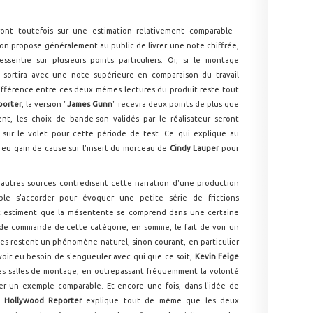
ont toutefois sur une estimation relativement comparable -
 on propose généralement au public de livrer une note chiffrée,
essentie sur plusieurs points particuliers. Or, si le montage
n sortira avec une note supérieure en comparaison du travail
 différence entre ces deux mêmes lectures du produit reste tout
porter
, la version "
James Gunn
" recevra deux points de plus que
nt, les choix de bande-son validés par le réalisateur seront
ié sur le volet pour cette période de test. Ce qui explique au
 eu gain de cause sur l'insert du morceau de
Cindy Lauper
pour
d'autres sources contredisent cette narration d'une production
ble s'accorder pour évoquer une petite série de frictions
ix estiment que la mésentente se comprend dans une certaine
 de commande de cette catégorie, en somme, le fait de voir un
es restent un phénomène naturel, sinon courant, en particulier
avoir eu besoin de s'engueuler avec qui que ce soit,
Kevin Feige
es salles de montage, en outrepassant fréquemment la volonté
ser un exemple comparable. Et encore une fois, dans l'idée de
e
Hollywood Reporter
explique tout de même que les deux