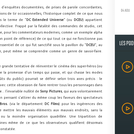
 d'enquêtes documentées, de prises de parole concordantes,
04 AOU
ions de tir occasionnelles, l'historique complet de ce que nous
s le terme de "
DC Extended Universe
" (ou
DCEU
) appartient
llective. Frappé par la fatalité des commandes de studio, cet
nne, pour les commentateurs modernes, comme un exemple alpha
 un point de référence) de ce qui tout ce qui ne fonctionne pas
LES PO
essentiel de ce qui fut sanctifié sous le pavillon du "
DCEU
", au
e, peut même se comprendre comme un genre de savoir-faire.
te grande tentative de réinventer le cinéma des super-héros (ou
re la promesse d'un temps qui passe, et qui chasse les modes
s du public) pourrait se définir selon trois axes précis : le
avec cette obsession de faire rentrer tous les personnages dans
. l'invariable nullité de
Sony Pictures
, qui aura volontairement
, en pensant s'attirer du même coup les faveurs des spectateurs
Bros.
(via le département
DC Films
) pour les ingérences des
e mettre les mauvais éléments aux mauvais endroits, sans la
ou la moindre organisation quadrillée. Une tripartition de
gines même de ce que les observateurs qualifient désormais
constatée.