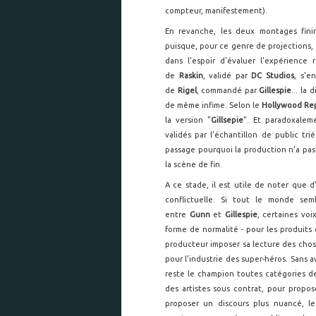
compteur, manifestement).
En revanche, les deux montages finir
puisque, pour ce genre de projections,
dans l'espoir d'évaluer l'expérience r
de
Raskin
, validé par
DC Studios
, s'e
de
Rigel
, commandé par
Gillespie
... la
de même infime. Selon le
Hollywood Re
la version "
Gillsepie
". Et paradoxaleme
validés par l'échantillon de public tr
passage pourquoi la production n'a pas
la scène de fin.
A ce stade, il est utile de noter que 
conflictuelle. Si tout le monde sem
entre
Gunn
et
Gillespie
, certaines vo
forme de normalité - pour les produits
producteur imposer sa lecture des chos
pour l'industrie des super-héros. Sans 
reste le champion toutes catégories d
des artistes sous contrat, pour propo
proposer un discours plus nuancé, l