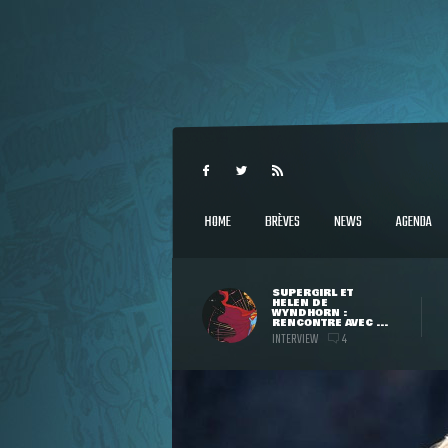
HOME
BRÈVES
NEWS
AGENDA
SUPERGIRL ET
HELEN DE
WYNDHORN :
RENCONTRE AVEC ...
INTERVIEW
4