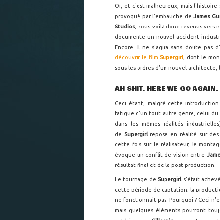
Or, et c'est malheureux, mais l'histoire
provoqué par l'embauche de
James Gu
Studios
, nous voilà donc revenus vers 
documente un nouvel accident industrie
Encore. Il ne s'agira sans doute pas 
découvrir le film
Supergirl
, dont le mon
sous les ordres d'un nouvel architecte, l
AH SHIT. HERE WE GO AGAIN.
Ceci étant, malgré cette introduction
fatigue d'un tout autre genre, celui d
dans les mêmes réalités industriell
de
Supergirl
repose en réalité sur des
cette fois sur le réalisateur, le mont
évoque un conflit de vision entre
Jame
résultat final et de la post-production.
Le tournage de
Supergirl
s'était achevé
cette période de captation, la producti
ne fonctionnait pas. Pourquoi ? Ceci n
mais quelques éléments pourront touj