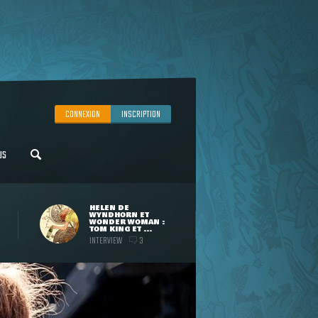
CONNEXION
INSCRIPTION
US
HELEN DE
WYNDHORN ET
WONDER WOMAN :
TOM KING ET ...
INTERVIEW
3