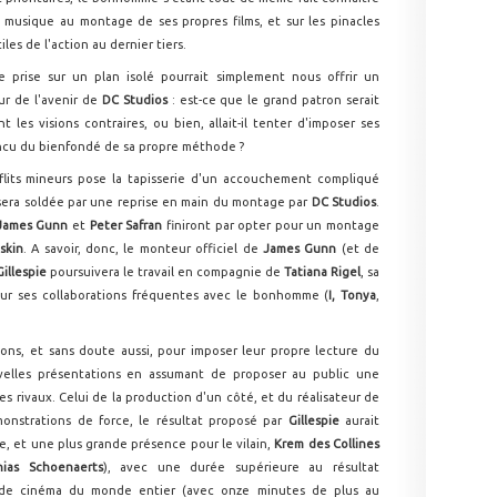
la musique au montage de ses propres films, et sur les pinacles
es de l'action au dernier tiers.
le prise sur un plan isolé pourrait simplement nous offrir un
r de l'avenir de
DC Studios
: est-ce que le grand patron serait
 les visions contraires, ou bien, allait-il tenter d'imposer ses
incu du bienfondé de sa propre méthode ?
nflits mineurs pose la tapisserie d'un accouchement compliqué
e sera soldée par une reprise en main du montage par
DC Studios
.
James Gunn
et
Peter Safran
finiront par opter pour un montage
skin
. A savoir, donc, le monteur officiel de
James Gunn
(et de
Gillespie
poursuivera le travail en compagnie de
Tatiana Rigel
, sa
ur ses collaborations fréquentes avec le bonhomme (
I, Tonya
,
ons, et sans doute aussi, pour imposer leur propre lecture du
elles présentations en assumant de proposer au public une
 rivaux. Celui de la production d'un côté, et du réalisateur de
émonstrations de force, le résultat proposé par
Gillespie
aurait
, et une plus grande présence pour le vilain,
Krem des Collines
hias Schoenaerts
), avec une durée supérieure au résultat
s de cinéma du monde entier (avec onze minutes de plus au