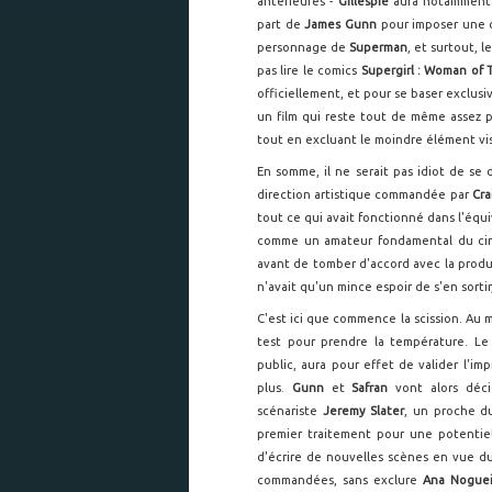
antérieures -
Gillespie
aura notamment e
part de
James Gunn
pour imposer une c
personnage de
Superman
, et surtout, l
pas lire le comics
Supergirl : Woman of
officiellement, et pour se baser exclusiv
un film qui reste tout de même assez pr
tout en excluant le moindre élément vis
En somme, il ne serait pas idiot de se
direction artistique commandée par
Cra
tout ce qui avait fonctionné dans l'équi
comme un amateur fondamental du cin
avant de tomber d'accord avec la produc
n'avait qu'un mince espoir de s'en sortir
C'est ici que commence la scission. Au
test pour prendre la température. Le
public, aura pour effet de valider l'imp
plus.
Gunn
et
Safran
vont alors déci
scénariste
Jeremy Slater
, un proche d
premier traitement pour une potenti
d'écrire de nouvelles scènes en vue du
commandées, sans exclure
Ana Noguei