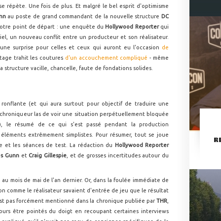
 se répète. Une fois de plus. Et malgré le bel esprit d'optimisme
nn
au poste de grand commandant de la nouvelle structure
DC
notre point de départ : une enquête du
Hollywood Reporter
qui
l, un nouveau conflit entre un producteur et son réalisateur.
d'une surprise pour celles et ceux qui auront eu l'occasion
de
tage trahit les coutures
d'un accouchement compliqué
- même
a structure vacille, chancelle, faute de fondations solides.
 ronflante (et qui aura surtout pour objectif de traduire une
u chroniqueur las de voir une situation perpétuellement bloquée
es), le résumé de ce qui s'est passé pendant la production
 éléments extrêmement simplistes. Pour résumer, tout se joue
R
age et les séances de test. La rédaction du
Hollywood Reporter
s Gunn
et
Craig Gillespie
, et de grosses incertitudes autour du
 au mois de mai de l'an dernier. Or, dans la foulée immédiate de
on comme le réalisateur savaient d'entrée de jeu que le résultat
'est pas forcément mentionné dans la chronique publiée par
THR
,
ours être pointés du doigt en recoupant certaines interviews