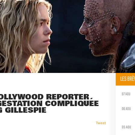
LES BR
07 AOU
 HOLLYWOOD REPORTER
 GESTATION COMPLIQUÉE
G GILLESPIE
06 AOU
Tweet
05 AOU