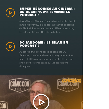
SUPER-HÉROÏNES AU CINÉMA :
UN DÉBAT 100% FÉMININ EN
PODCAST !
Après Wonder Woman, Captain Marvel, et le récent
film Birds of Prey, mais aussi avec la venue proche
de Black Widow, Wonder Woman 1984 et un casting
très diversifié pour The Eternals, les ...
DC FANDOME : LE BILAN EN
PODCAST !
Au cours du weekend passé se tenait le DC
Fandome, premier évènement intégralement en
ligne et 100% consacré aux univers de DC, avec un
angle définitivement axé sur les adaptations
filmiques ...