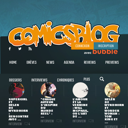
CONNEXION
INSCRIPTION
HOME
BRÈVES
NEWS
AGENDA
REVIEWS
PREVIEWS
PLUS
DOSSIERS
INTERVIEWS
CHRONIQUES
SUPERGIRL
"CHAQUE
L'AMOUR
HELEN
ET
AUTEUR
ET LA
DE
HELEN
S'INSPIRE
VERMINE
WYNDHORN
DE
DU
: WILL
ET
WYNDHORN
MONDE
MCPHAIL,
WONDER
:
RÉEL" :
OU L'ART
WOMAN :
RENCONTRE
...
DE ...
TOM
AVEC ...
KING ET
INTERVIEW
INTERVIEW
1
1
...
INTERVIEW
4
INTERVIEW
3