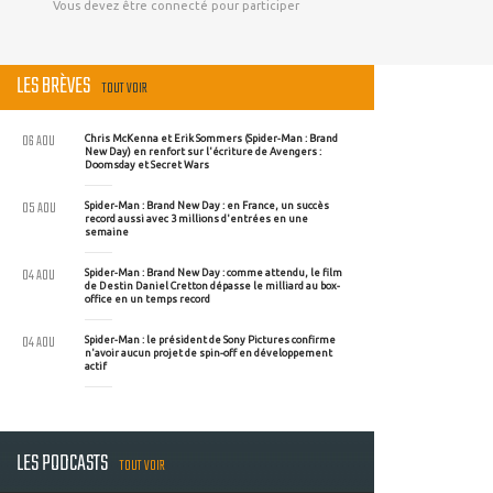
Vous devez être connecté pour participer
LES BRÈVES
TOUT VOIR
06 AOU
Chris McKenna et Erik Sommers (Spider-Man : Brand
New Day) en renfort sur l'écriture de Avengers :
Doomsday et Secret Wars
05 AOU
Spider-Man : Brand New Day : en France, un succès
record aussi avec 3 millions d'entrées en une
semaine
04 AOU
Spider-Man : Brand New Day : comme attendu, le film
de Destin Daniel Cretton dépasse le milliard au box-
office en un temps record
04 AOU
Spider-Man : le président de Sony Pictures confirme
n'avoir aucun projet de spin-off en développement
actif
LES PODCASTS
TOUT VOIR