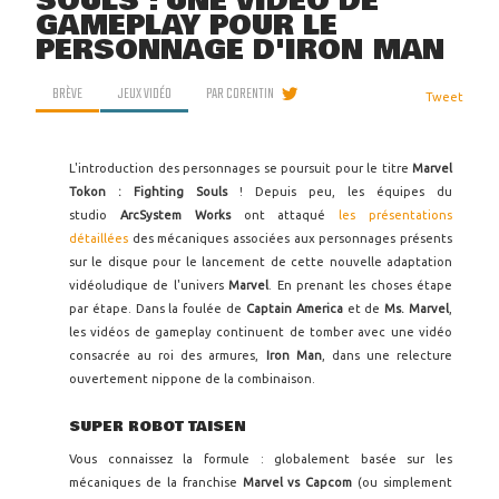
SOULS : UNE VIDÉO DE
GAMEPLAY POUR LE
PERSONNAGE D'IRON MAN
BRÈVE
JEUX VIDÉO
PAR
CORENTIN
Tweet
L'introduction des personnages se poursuit pour le titre
Marvel
Tokon : Fighting Souls
! Depuis peu, les équipes du
studio
ArcSystem Works
ont attaqué
les présentations
détaillées
des mécaniques associées aux personnages présents
sur le disque pour le lancement de cette nouvelle adaptation
vidéoludique de l'univers
Marvel
. En prenant les choses étape
par étape. Dans la foulée de
Captain America
et de
Ms. Marvel
,
les vidéos de gameplay continuent de tomber avec une vidéo
consacrée au roi des armures,
Iron Man
, dans une relecture
ouvertement nippone de la combinaison.
SUPER ROBOT TAISEN
Vous connaissez la formule : globalement basée sur les
mécaniques de la franchise
Marvel vs Capcom
(ou simplement