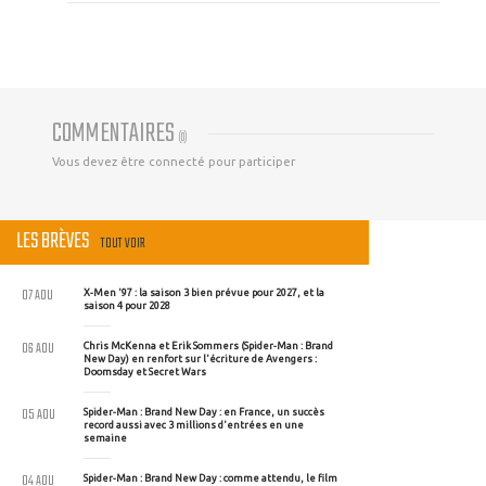
COMMENTAIRES
(
0
)
Vous devez être connecté pour participer
LES BRÈVES
TOUT VOIR
07 AOU
X-Men '97 : la saison 3 bien prévue pour 2027, et la
saison 4 pour 2028
06 AOU
Chris McKenna et Erik Sommers (Spider-Man : Brand
New Day) en renfort sur l'écriture de Avengers :
Doomsday et Secret Wars
05 AOU
Spider-Man : Brand New Day : en France, un succès
record aussi avec 3 millions d'entrées en une
semaine
04 AOU
Spider-Man : Brand New Day : comme attendu, le film