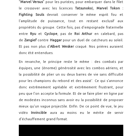
"
Marvel Versus
" pour les puristes, pour embarquer dans le filet
le crossover avec les licences
Tatsunoko
),
Marvel Tokon :
Fighting Souls
devrait conserver le même esprit fou et
l'amplitude de puissance, tout en restant exclusif aux
propriétés du groupe. Cette fois, pas d'empoignade fraternelle
entre
Ryu
et
Cyclope
, pas de
Roi Arthur
en calebard, pas
de
Zangief
contre
Haggar
pour un duel de catcheurs au soleil.
Et pas non plus d'
Albert Wesker
craqué. Nos prières auraient
donc été entendues.
En revanche, le principe reste le même : des combats par
équipes, une (énorme) générosité avec les combos aériens, et
la possibilité de plier un ou deux barres de vie sans difficulté
pour les champions du rebond et des assist'. Ce qui s'annonce
donc extrêmement agréable et extrêmement frustrant, pour
peu que l'on accepte la formule. Et de se faire plier en ligne par
de modestes inconnus sans avoir eu la possibilité de proposer
mieux qu'un vague projectile. Enfin. De ce point de vue, le jeu
vidéo
Invincible
aura au moins eu le mérite de servir
d'échauffement grand format.