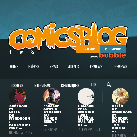
CONNEXION
INSCRIPTION
HOME
BRÈVES
NEWS
AGENDA
REVIEWS
PREVIEWS
PLUS
DOSSIERS
INTERVIEWS
CHRONIQUES
SUPERGIRL
"CHAQUE
L'AMOUR
HELEN
ET
AUTEUR
ET LA
DE
HELEN
S'INSPIRE
VERMINE
WYNDHORN
DE
DU
: WILL
ET
WYNDHORN
MONDE
MCPHAIL,
WONDER
:
RÉEL" :
OU L'ART
WOMAN :
RENCONTRE
...
DE ...
TOM
AVEC ...
KING ET
INTERVIEW
INTERVIEW
1
1
...
INTERVIEW
4
INTERVIEW
3