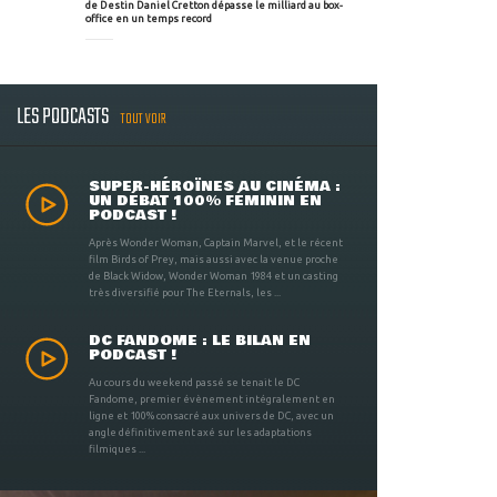
de Destin Daniel Cretton dépasse le milliard au box-
office en un temps record
LES PODCASTS
TOUT VOIR
SUPER-HÉROÏNES AU CINÉMA :
UN DÉBAT 100% FÉMININ EN
PODCAST !
Après Wonder Woman, Captain Marvel, et le récent
film Birds of Prey, mais aussi avec la venue proche
de Black Widow, Wonder Woman 1984 et un casting
très diversifié pour The Eternals, les ...
DC FANDOME : LE BILAN EN
PODCAST !
Au cours du weekend passé se tenait le DC
Fandome, premier évènement intégralement en
ligne et 100% consacré aux univers de DC, avec un
angle définitivement axé sur les adaptations
filmiques ...