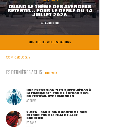
QUAND LE THÈME DES AVENGERS
RETENTIT... POUR LE DÉFILÉ DU 14
JUILLET 2026
PAR
ARNO KIKOO
VOIR TOUS LES ARTICLES TRASHBAG
COMICSBLOG.fr
LES DERNIÈRES ACTUS
TOUT VOIR
UNE EXPOSITION "LES SUPER-HÉROS À
LA FRANÇAISE" POUR L'ÉDITION 2026
DU FESTIVAL HYPERMONDES
ACTU VF
X-MEN : SADIE SINK CONFIRME SON
RETOUR POUR LE FILM DE JAKE
SCHREIER
ECRANS