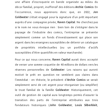
une affaire d'escroquerie en bande organisée au milieu du
décor familial, propret, inoffensif des éditions
Archie Comics
. En
l'occurrence, nous apprenons donc que, en 2022,
Jon
Goldwater
s'était engagé pour la signature d'un prêt important
auprès d'une compagnie privée,
Raven Capital
. Ne cherchez pas
si le nom ne vous évoque rien : bien loin de s'intégrer dans le
paysage de l'industrie des comics, l'entreprise se présente
simplement comme un fonds d'investissement qui place son
argent dans les enseignes susceptibles de détenir un catalogue
de propriétés intellectuelles (ou un portfolio d'actifs
susceptibles d'être quantifiés en valeur marchande).
Pour ce qui nous concerne,
Raven Capital
aurait donc accepté
de verser une somme coquette de 40 millions de dollars vers les
réserves personnelles de
Goldwater
. Les raisons qui auront
motivé le prêt en question ne semblent pas claires dans
l'immédiat - en théorie, le président d'
Archie Comics
se serait
simplement servi de cet argent pour réorganiser (ou simplifier)
le trust familial de la famille
Goldwater
. Historiquement, cet
outil de gestion de capital aura longtemps permis d'assurer la
transition des parts de l'entreprise attribuées aux trois
fondateurs historiques (
John Goldwater
,
Louis Silberkleit
,