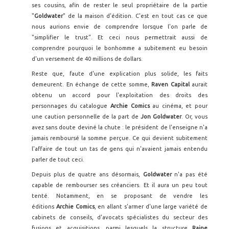
ses cousins, afin de rester le seul propriétaire de la partie
"
Goldwater
" de la maison d'édition. C'est en tout cas ce que
nous aurions envie de comprendre lorsque l'on parle de
"simplifier le trust". Et ceci nous permettrait aussi de
comprendre pourquoi le bonhomme a subitement eu besoin
d'un versement de 40 millions de dollars.
Reste que, faute d'une explication plus solide, les faits
demeurent. En échange de cette somme,
Raven Capital
aurait
obtenu un accord pour l'exploitation des droits des
personnages du catalogue
Archie Comics
au cinéma, et pour
une caution personnelle de la part de
Jon Goldwater
. Or, vous
avez sans doute deviné la chute : le président de l'enseigne n'a
jamais remboursé la somme perçue. Ce qui devient subitement
l'affaire de tout un tas de gens qui n'avaient jamais entendu
parler de tout ceci.
Depuis plus de quatre ans désormais,
Goldwater
n'a pas été
capable de rembourser ses créanciers. Et il aura un peu tout
tenté. Notamment, en se proposant de vendre les
éditions
Archie Comics
, en allant s'armer d'une large variété de
cabinets de conseils, d'avocats spécialistes du secteur des
fusions et acquisitions, parmi lesquels la structure
Raine