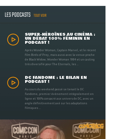
LES PODCASTS
TOUT VOIR
SUPER-HÉROÏNES AU CINÉMA :
UN DÉBAT 100% FÉMININ EN
PODCAST !
Après Wonder Woman, Captain Marvel, et le récent
film Birds of Prey, mais aussi avec la venue proche
de Black Widow, Wonder Woman 1984 et un casting
très diversifié pour The Eternals, les ...
DC FANDOME : LE BILAN EN
PODCAST !
Au cours du weekend passé se tenait le DC
Fandome, premier évènement intégralement en
ligne et 100% consacré aux univers de DC, avec un
angle définitivement axé sur les adaptations
filmiques ...