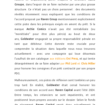
Groupe
, dans l'espoir de se faire racheter par une plus grosse
structure. Ce n'était pas un choix personnel : des documents
révélés récemment nous expliquent que les conditions de
l'accord proposé par
Raven Group
mentionnaient explicitement
cette piste dans les prérequis exigés en amont du prêt. Si la
marque
Archie Comics
n'avait pas été rentabilisée (ou
"monétisée" pour être plus pércis) au bout de deux
ans,
Goldwater
engageait sa propre responsabilité pénale en
tant que débiteur. Cette donnée reste cruciale pour
comprendre la situation dans laquelle nous nous trouvons
actuellement - avec une compagnie qui loue désormais
l'usufruit de son catalogue
aux éditions
Oni Press
, et qui tente
désespérément de se faire adapter
par
Phil Lord
et
Chris Miller
pour honorer les consignes d'un prêt contracté par son propre
PDG.
Malheureusement, ces pistes de réflexion sont tombées un peu
trop tard. En réalité,
Goldwater
était censé honorer les
conditions de son accord avec
Raven Capital
avant l'été 2024.
Entre temps, les créanciers se sont impatientés, et ont
positionné leurs propres avocats sur le dossier. Selon le fonds
de placement,
Raven Capital
serait donc actuellement le