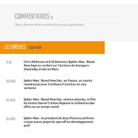
COMMENTAIRES
(
0
)
Vous devez être connecté pour participer
LES BRÈVES
TOUT VOIR
11:19
Chris McKenna et Erik Sommers (Spider-Man : Brand
New Day) en renfort sur l'écriture de Avengers :
Doomsday et Secret Wars
05 AOU
Spider-Man : Brand New Day : en France, un succès
record aussi avec 3 millions d'entrées en une
semaine
04 AOU
Spider-Man : Brand New Day : comme attendu, le film
de Destin Daniel Cretton dépasse le milliard au box-
office en un temps record
04 AOU
Spider-Man : le président de Sony Pictures confirme
n'avoir aucun projet de spin-off en développement
actif