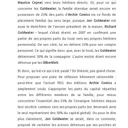
Maurice Coyne
) vers leurs héritiers directs. Or, pour ce qui
concerne les
Goldwater
, la famille étendue serait encore en
possession de 25% des parts d'
Archie Comics
via ce fonds de
placement familial (au sens large, puisque
Jon Goldwater
est
aussi le demi-frère de l'ancien président de la maison,
Richard
Goldwater
-
lequel s'était éteint en 2007 en conférant une
partie de ses propres parts du trust vers ses propres héritiers
personnels). De son côté, lui en détient 25% pour son compte
personnel. Ce qui signifie donc que, avec le trust, les
Goldwater
détiennent 50% de la compagnie. L'autre moitié étant encore
détenue par les
Silberkleit
.
Et donc, qu'est-ce qui s'est passé ? En théorie, pas grand chose.
Pour proposer une piste de réflexion bêtement rationnelle :
peut-être que l'actuel PDG des éditions
Archie Comics
a
simplement voulu s'approprier les parts du capital réparties
entre les différents membres de sa famille, pour mieux
concentrer l'essentiel des 25% de l'enseigne héritées depuis
leur ancêtre commun vers ses propres parts (en devenant ainsi
le seul représentant des 50% du capital global). Ou pour le dire
plus clairement,
Jon Goldwater
se serait, dans ce contexte,
proposé de racheter les actions détenues par ses proches et