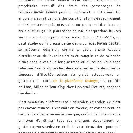
propriétaire exclusif des droits des personnages de
l'univers
Archie Comics
pour le cinéma et la télévision. Là-
encore, il s'agirait de l'une des conditions formulées au moment
de la signature du prêt, puisque la compagnie, au titre de gage,
avait aussi exigé un partenariat en vue d'adaptations futures
via une société de production tierce. Celle-ci (
18D Media
, un
petit studio qui fait aussi partie des propriétés
Raven Capital
)
se présente désormais comme la seule entité capable
d'attribuer ou de louer les droits du rouquin et de sa bande
d'amis dans le cas d'un long-métrage ou d'une nouvelle série
télévisée. Vous comprendrez donc que ceci risque de poser de
sérieuses difficultés autour du projet actuellement en
gestation du côté
de la plateforme
Disney+
, ou du film
de
Lord
,
Miller
et
Tom King
chez
Universal Pictures
, annoncé
l'an dernier.
C'est beaucoup d'informations ? Attendez, attendez. Ce n'est
pas encore terminé. C'est vrai : en théorie, et compte tenu de
l'ampleur de cette secousse sismique, qui pourrait bien mettre
un coup d'arrêt sur tous ces chantiers actuellement en
gestation, vous seriez en droit de vous demander... pourquoi