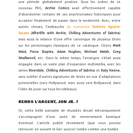
une période globalement positive. Sous les ordres de ce
nouveau PDG,
Archie Comics
avait effectivement capable
d'abandonner certains de ses anachronismes historiques pour
accepter finalement de passer dans la modernité. Avec, entre
autres choses, l'embauche
du scénariste
Roberto Aguirre-
Sacasa
(
Afterlife with Archie
,
Chilling Adventures of Sabrina
)
mais aussi la relance d'une offre canonique de plusieus titres
sur les personnages classiques de ce catalogue. Citons
Mark
Waid
,
Fiona Staples
,
Adam Hughes
,
Michael Walsh
,
Greg
Smallwood
, etc. Dans le même temps, l'enseigne s'était aussi
engagée dans un vaste plan d'expansion multimédia, avec les
séries
Riverdale
,
Chilling Adventures of Sabrina
et
Katy Keene
,
sans oublier d'autres signatures de droits en vue d'adaptations
potentielles (vers Hollywood, mais aussi vers Bollywood, dans
l'idée de jouer sur tous les tableaux).
RENDS L'ARGENT, JON JR. ?
Or, cette belle panoplie de réussites devait mécaniquement
s'accompagner d'une sorte de renversement karmique
éventuel. L'article publié récemment (que vous pouvez
retrouver en suivant le lien source) tombe comme une bombe :