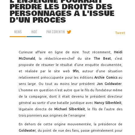
L'ENSEIGNE POURRAIT
PERDRE LES DROITS DES
PERSONNAGES À L'ISSUE
D'UN PROCÈS
NEWS
INDÉ
PAR
CORENTIN
Tweet
Curieuse affaire en ligne de mire. Tout récemment,
Heidi
McDonald
, la rédactrice-en-chef du site
The Beat
, s'est
proposée de résumer le résultat d'une enquête documentée,
et réalisée par le site web
9fin
, autour d'une situation
relativement préoccupante pour les éditions
Archie Comics
au
sens large. Ou tout au moins leur président
Jon Goldwater
.
L'homme en question n'est autre que le fils du fondateur même
de la compagnie, dont il était devenu le président directeur
général au sortir d'une bataille juridique avec
Nancy Silberkleit
,
légataire directe de
Michael Silberkleit
, le fils de l'autre des
trois pionniers aux origines de l'enseigne
En dehors de cette origine mouvementée, la présidence de
Goldwater
, du point de vue des fans, passe généralement pour