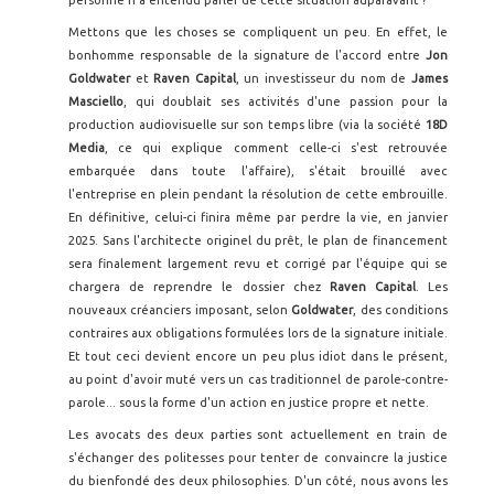
personne n'a entendu parler de cette situation auparavant ?
Mettons que les choses se compliquent un peu. En effet, le
bonhomme responsable de la signature de l'accord entre
Jon
Goldwater
et
Raven Capital
, un investisseur du nom de
James
Masciello
, qui doublait ses activités d'une passion pour la
production audiovisuelle sur son temps libre (via la société
18D
Media
, ce qui explique comment celle-ci s'est retrouvée
embarquée dans toute l'affaire), s'était brouillé avec
l'entreprise en plein pendant la résolution de cette embrouille.
En définitive, celui-ci finira même par perdre la vie, en janvier
2025. Sans l'architecte originel du prêt, le plan de financement
sera finalement largement revu et corrigé par l'équipe qui se
chargera de reprendre le dossier chez
Raven Capital
. Les
nouveaux créanciers imposant, selon
Goldwater
, des conditions
contraires aux obligations formulées lors de la signature initiale.
Et tout ceci devient encore un peu plus idiot dans le présent,
au point d'avoir muté vers un cas traditionnel de parole-contre-
parole... sous la forme d'un action en justice propre et nette.
Les avocats des deux parties sont actuellement en train de
s'échanger des politesses pour tenter de convaincre la justice
du bienfondé des deux philosophies. D'un côté, nous avons les