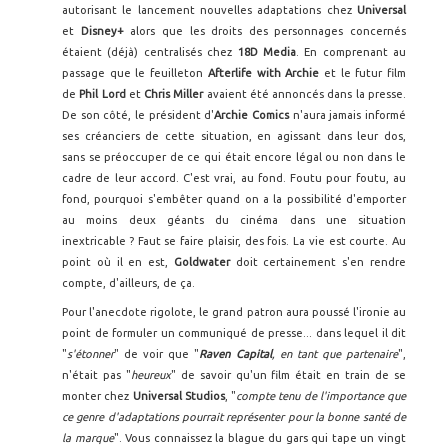
autorisant le lancement nouvelles adaptations chez
Universal
et
Disney+
alors que les droits des personnages concernés
étaient (déjà) centralisés chez
18D Media
. En comprenant au
passage que le feuilleton
Afterlife with Archie
et le futur film
de
Phil Lord
et
Chris Miller
avaient été annoncés dans la presse.
De son côté, le président d'
Archie Comics
n'aura jamais informé
ses créanciers de cette situation, en agissant dans leur dos,
sans se préoccuper de ce qui était encore légal ou non dans le
cadre de leur accord. C'est vrai, au fond. Foutu pour foutu, au
fond, pourquoi s'embêter quand on a la possibilité d'emporter
au moins deux géants du cinéma dans une situation
inextricable ? Faut se faire plaisir, des fois. La vie est courte. Au
point où il en est,
Goldwater
doit certainement s'en rendre
compte, d'ailleurs, de ça.
Pour l'anecdote rigolote, le grand patron aura poussé l'ironie au
point de formuler un communiqué de presse... dans lequel il dit
"
s'étonner
" de voir que "
Raven Capital
, en tant que partenaire
",
n'était pas "
heureux
" de savoir qu'un film était en train de se
monter chez
Universal Studios
, "
compte tenu de l'importance que
ce genre d'adaptations pourrait représenter pour la bonne santé de
la marque
". Vous connaissez la blague du gars qui tape un vingt