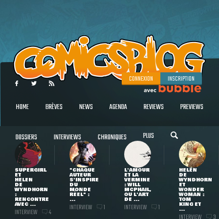
CONNEXION
INSCRIPTION
HOME
BRÈVES
NEWS
AGENDA
REVIEWS
PREVIEWS
PLUS
DOSSIERS
INTERVIEWS
CHRONIQUES
SUPERGIRL
"CHAQUE
L'AMOUR
HELEN
ET
AUTEUR
ET LA
DE
HELEN
S'INSPIRE
VERMINE
WYNDHORN
DE
DU
: WILL
ET
WYNDHORN
MONDE
MCPHAIL,
WONDER
:
RÉEL" :
OU L'ART
WOMAN :
RENCONTRE
...
DE ...
TOM
AVEC ...
KING ET
INTERVIEW
INTERVIEW
1
1
...
INTERVIEW
4
INTERVIEW
3