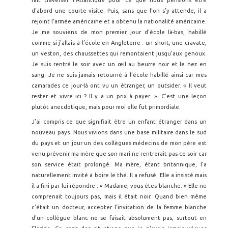
d’abord une courte visite. Puis, sans que l’on s’y attende, il a
rejoint l’armée américaine et a obtenu la nationalité américaine.
Je me souviens de mon premier jour d’école là-bas, habillé
comme si j’allais à l’école en Angleterre : un short, une cravate,
un veston, des chaussettes qui remontaient jusqu’aux genoux.
Je suis rentré le soir avec un œil au beurre noir et le nez en
sang. Je ne suis jamais retourné à l’école habillé ainsi car mes
camarades ce jour-là ont vu un étranger, un outsider. « Il veut
rester et vivre ici ? Il y a un prix à payer. ». C’est une leçon
plutôt anecdotique, mais pour moi elle fut primordiale.
J’ai compris ce que signifiait être un enfant étranger dans un
nouveau pays. Nous vivions dans une base militaire dans le sud
du pays et un jour un des collègues médecins de mon père est
venu prévenir ma mère que son mari ne rentrerait pas ce soir car
son service était prolongé. Ma mère, étant britannique, l’a
naturellement invité à boire le thé. Il a refusé. Elle a insisté mais
il a fini par lui répondre : « Madame, vous êtes blanche. » Elle ne
comprenait toujours pas, mais il était noir. Quand bien même
c’était un docteur, accepter l’invitation de la femme blanche
d’un collègue blanc ne se faisait absolument pas, surtout en