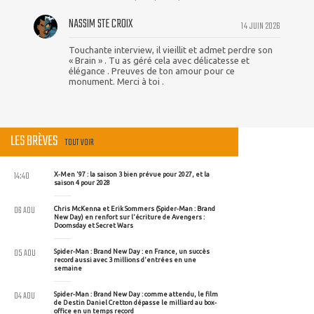
NASSIM STE CROIX
14 JUIN 2026
Touchante interview, il vieillit et admet perdre son
« Brain » . Tu as géré cela avec délicatesse et
élégance . Preuves de ton amour pour ce
monument. Merci à toi .
LES BRÈVES
TOUT VOIR
14:40
X-Men '97 : la saison 3 bien prévue pour 2027, et la
saison 4 pour 2028
06 AOU
Chris McKenna et Erik Sommers (Spider-Man : Brand
New Day) en renfort sur l'écriture de Avengers :
Doomsday et Secret Wars
05 AOU
Spider-Man : Brand New Day : en France, un succès
record aussi avec 3 millions d'entrées en une
semaine
04 AOU
Spider-Man : Brand New Day : comme attendu, le film
de Destin Daniel Cretton dépasse le milliard au box-
office en un temps record