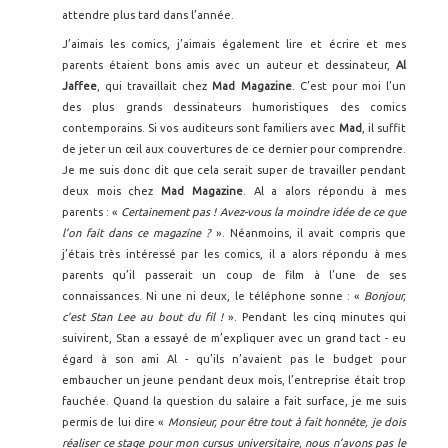
attendre plus tard dans l’année.
J’aimais les comics, j’aimais également lire et écrire et mes
parents étaient bons amis avec un auteur et dessinateur,
Al
Jaffee
, qui travaillait chez
Mad Magazine
. C’est pour moi l’un
des plus grands dessinateurs humoristiques des comics
contemporains. Si vos auditeurs sont familiers avec
Mad
, il suffit
de jeter un œil aux couvertures de ce dernier pour comprendre.
Je me suis donc dit que cela serait super de travailler pendant
deux mois chez
Mad Magazine
. Al a alors répondu à mes
parents : «
Certainement pas ! Avez-vous la moindre idée de ce que
l’on fait dans ce magazine ?
». Néanmoins, il avait compris que
j’étais très intéressé par les comics, il a alors répondu à mes
parents qu’il passerait un coup de film à l’une de ses
connaissances. Ni une ni deux, le téléphone sonne : «
Bonjour,
c’est Stan Lee au bout du fil !
». Pendant les cinq minutes qui
suivirent, Stan a essayé de m’expliquer avec un grand tact - eu
égard à son ami Al - qu’ils n’avaient pas le budget pour
embaucher un jeune pendant deux mois, l’entreprise était trop
fauchée. Quand la question du salaire a fait surface, je me suis
permis de lui dire «
Monsieur, pour être tout à fait honnête, je dois
réaliser ce stage pour mon cursus universitaire, nous n’avons pas le