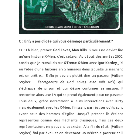
C : Il n’y a pas d’idée qui vous démange particulièrement ?
CC : Eh bien, prenez
God Loves, Man Kills
.
Si vous ne deviez lire
qu’une histoire X-Men, c’est celle-ci. Au début des années 2000,
tandis que je travaillais sur
X-Treme X-Men
avec
Igor Kordey
, j’ai
eu l’idée d’une histoire en 5 numéros dans laquelle le méchant
est un prêtre… Enfin je devrais plutôt dire un pasteur [William
Stryker –
l’antagoniste de God Loves, Man Kills NdT
] qui
s’échappe de prison et qui désire continuer sa mission. Il
rencontre alors une I.A qui se prend également pour un pasteur.
Tous deux, grâce notamment à leurs interactions avec Kitty
mais également avec les X-Men, finissent par réaliser qu’ils sont
avant tout des hommes d’église. Jusqu’à présent ils étaient
représentés comme des méchants classiques, mais ces deux
représentations ne peuvent coexister. A la fin du récit, [William
Stryker] fini par évoluer en devenant un véritable pasteur et il