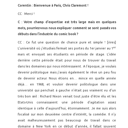
Corentin : Bienvenue à Paris, Chris Claremont !
CC : Merci !
C : Votre champ d’expertise est très large mais en quelques
mots, pourriez-vous nous expliquer comment se sont passés vos
débuts dans l’industrie du comic book ?
CC : Ce fut une question de chance pure et simple ! [rires]
er
L’université où j’étudiais fermait ses portes du 1er janvier au 1
mars et envoyait ses étudiants en période de stage. L’idée
derrière cette période était pour nous de trouver du travail
dans les domaines qui nous intéressaient. A l’époque, je voulais
devenir politologue mais j’avais également le rêve un peu fou
de devenir acteur. Nous étions en… mince en quelle année
déjà… en 1968, et vouloir devenir politologue dans une
université qui penchait à gauche n’était pas vraiment vu d’un
très bon œil : Richard Nixon venait tout juste d’être élu et les
Etats-Unis connaissaient une période d’agitation assez
identique à celle d’aujourd’hui, étonnamment. Je me suis alors
focalisé sur mon deuxième centre d’intérêt, la comédie. Il n’y
avait malheureusement pas beaucoup de travail dans ce
domaine à New York en ce début d’année, il fallait souvent