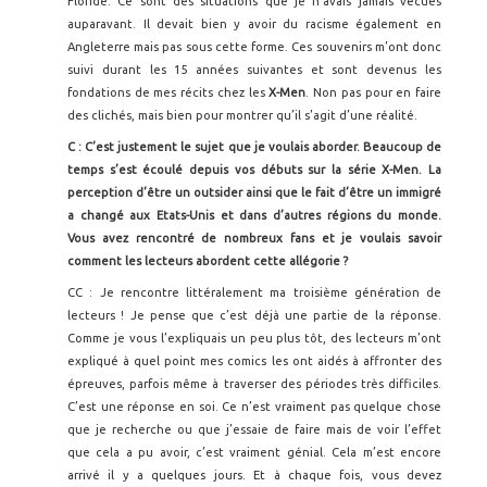
Floride. Ce sont des situations que je n'avais jamais vécues
auparavant. Il devait bien y avoir du racisme également en
Angleterre mais pas sous cette forme. Ces souvenirs m’ont donc
suivi durant les 15 années suivantes et sont devenus les
fondations de mes récits chez les
X-Men
. Non pas pour en faire
des clichés, mais bien pour montrer qu’il s’agit d’une réalité.
C : C’est justement le sujet que je voulais aborder. Beaucoup de
temps s’est écoulé depuis vos débuts sur la série X-Men. La
perception d’être un outsider ainsi que le fait d’être un immigré
a changé aux Etats-Unis et dans d’autres régions du monde.
Vous avez rencontré de nombreux fans et je voulais savoir
comment les lecteurs abordent cette allégorie ?
CC : Je rencontre littéralement ma troisième génération de
lecteurs ! Je pense que c’est déjà une partie de la réponse.
Comme je vous l’expliquais un peu plus tôt, des lecteurs m’ont
expliqué à quel point mes comics les ont aidés à affronter des
épreuves, parfois même à traverser des périodes très difficiles.
C’est une réponse en soi. Ce n’est vraiment pas quelque chose
que je recherche ou que j’essaie de faire mais de voir l’effet
que cela a pu avoir, c’est vraiment génial. Cela m’est encore
arrivé il y a quelques jours. Et à chaque fois, vous devez