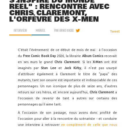
S'INSPIRE DU MONDE
RÉEL" : RENCONTRE AVEC
CHRIS CLAREMONT,
L'ORFÈVRE DES X-MEN
INTERVIEW
MARVEL
PAR
ARNO KIKOO
Tweet
C'était l'évènement de ce début de mois de mai : à l'occasion
du
Free Comic Book Day
2026, la librairie
Album Comics
recevait
en ses murs le grand
Chris Claremont
. Si les
X-Men
ont été
imaginés par
Stan Lee
et
Jack Kirby
, il n'est pas usurpé
d'attribuer également à Claremont le titre de "papa" des
mutants, tant son oeuvre est importante et indissociable de ces
personnages. Un run iconique de plus de seize ans, d'autres
retours sur ces héros, et encore aujourd'hui,
Chris Claremont
a
l'occasion de revenir de tant à autres sur certains des
personnages qu'il aime tant.
À l'occasion de son passage, nous avons donc profité de
l'occasion pour aller à la rencontre du scénariste - et conduire
une interview à retrouver
en complément de celle que nous