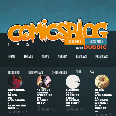
CONNEXION
INSCRIPTION
HOME
BRÈVES
NEWS
AGENDA
REVIEWS
PREVIEWS
PLUS
DOSSIERS
INTERVIEWS
CHRONIQUES
SUPERGIRL
"CHAQUE
L'AMOUR
HELEN
ET
AUTEUR
ET LA
DE
HELEN
S'INSPIRE
VERMINE
WYNDHORN
DE
DU
: WILL
ET
WYNDHORN
MONDE
MCPHAIL,
WONDER
:
RÉEL" :
OU L'ART
WOMAN :
RENCONTRE
...
DE ...
TOM
AVEC ...
KING ET
INTERVIEW
INTERVIEW
1
1
...
INTERVIEW
4
INTERVIEW
3