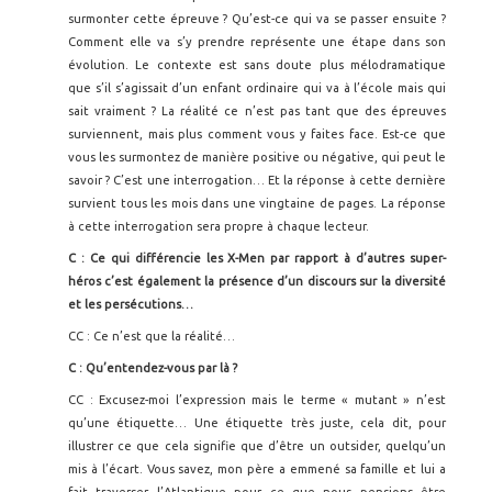
surmonter cette épreuve ? Qu’est-ce qui va se passer ensuite ?
Comment elle va s’y prendre représente une étape dans son
évolution. Le contexte est sans doute plus mélodramatique
que s’il s’agissait d’un enfant ordinaire qui va à l’école mais qui
sait vraiment ? La réalité ce n’est pas tant que des épreuves
surviennent, mais plus comment vous y faites face. Est-ce que
vous les surmontez de manière positive ou négative, qui peut le
savoir ? C’est une interrogation… Et la réponse à cette dernière
survient tous les mois dans une vingtaine de pages. La réponse
à cette interrogation sera propre à chaque lecteur.
C : Ce qui différencie les X-Men par rapport à d’autres super-
héros c’est également la présence d’un discours sur la diversité
et les persécutions…
CC : Ce n’est que la réalité…
C : Qu’entendez-vous par là ?
CC : Excusez-moi l’expression mais le terme « mutant » n’est
qu’une étiquette… Une étiquette très juste, cela dit, pour
illustrer ce que cela signifie que d’être un outsider, quelqu’un
mis à l’écart. Vous savez, mon père a emmené sa famille et lui a
fait traverser l’Atlantique pour ce que nous pensions être