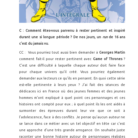
C : Comment êtes-vous parvenu à rester pertinent et inspiré
durant une si longue période ? De nos jours, un
run
de 16 ans
c’est du jamais vu.
CC :
Vous pourriez tout aussi bien demander à
Georges Martin
comment fait-il pour rester pertinent avec
Game of Thrones
?
C’est une difficulté à laquelle chaque auteur doit faire face
pour chaque univers qu’il créé. Vous pourriez également
demander aux lecteurs ce qu’ils en pensent. En quoi cette série
est-elle pertinente à leurs yeux ? J’ai fait des séances de
dédicaces ici en France où des jeunes femmes et des jeunes
hommes m’ont expliqué à quel point ces personnages et ces
histoires ont compté pour eux ; à quel point ils les ont aidés à
surmonter des épreuves durant leur vie que ce soit à
l’adolescence, face à des conflits. Je pense qu’aucun auteur ne
se lance dans ce métier avec un tel objectif en tête car c’est
une approche d’une très grande arrogance. On souhaite juste
raconter une bonne histoire autour de personnages réalistes