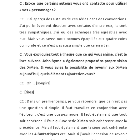
C : Est-ce que certains auteurs vous ont contacté pour utiliser
« vos » personnages ?
CC : J’ai aperçu des auteurs de ces séries dans des conventions.
J’ai pu brièvement discuter avec certains d’entre eux, ils sont
très sympathiques. J’ai eu des échanges très agréables avec
eux. Mais vous savez, nous sommes éparpillés aux quatre coins
du monde et ce n’est pas aussi simple que ça en a l’air.
C : Vous expliquiez tout à l’heure que ce qui vous anime, c’est le
livre suivant. John Byrne a également proposé sa propre vision
des X-Men. Si vous aviez la possibilité de revenir aux X-Men
aujourd’hui, quels éléments ajouteriez-vous ?
CC : Oh… [soupirs]
C : [rires]
CC : Dans un premier temps, je vous répondrai que ce n’est pas
une question si simple. Il faut travailler en conjonction avec
l’éditeur : c’est une quasi-synergie. Il faut également que tout
soit cohérent. Il faut qu’une série
X-Men
soit cohérente avec la
précédente. Mais il faut également que la série soit cohérente
avec les
4 Fantastiques
etc. Mais si j’avais l’occasion de revenir