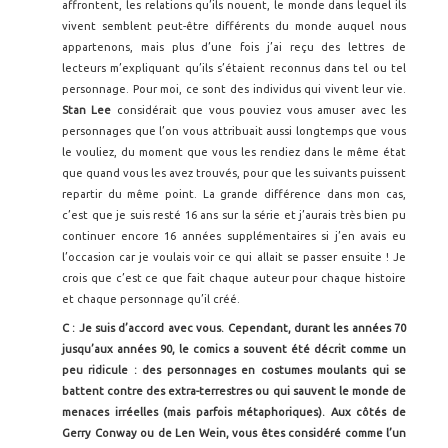
affrontent, les relations qu’ils nouent, le monde dans lequel ils
vivent semblent peut-être différents du monde auquel nous
appartenons, mais plus d’une fois j’ai reçu des lettres de
lecteurs m’expliquant qu’ils s’étaient reconnus dans tel ou tel
personnage. Pour moi, ce sont des individus qui vivent leur vie.
Stan Lee
considérait que vous pouviez vous amuser avec les
personnages que l’on vous attribuait aussi longtemps que vous
le vouliez, du moment que vous les rendiez dans le même état
que quand vous les avez trouvés, pour que les suivants puissent
repartir du même point. La grande différence dans mon cas,
c’est que je suis resté 16 ans sur la série et j’aurais très bien pu
continuer encore 16 années supplémentaires si j’en avais eu
l’occasion car je voulais voir ce qui allait se passer ensuite ! Je
crois que c’est ce que fait chaque auteur pour chaque histoire
et chaque personnage qu’il créé.
C : Je suis d’accord avec vous. Cependant, durant les années 70
jusqu’aux années 90, le comics a souvent été décrit comme un
peu ridicule : des personnages en costumes moulants qui se
battent contre des extra-terrestres ou qui sauvent le monde de
menaces irréelles (mais parfois métaphoriques). Aux côtés de
Gerry Conway ou de Len Wein, vous êtes considéré comme l’un