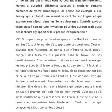
C : Je ne sais pas si vous êtes au courant mais dernièrement,
Marvel a autorisé différents auteurs à explorer certains
éléments de votre chronologie. Je pense par exemple à Tim
Seeley qui a réalisé une mini-série centrée sur Rogue et qui
explore son séjour dans les Terres Sauvages. Considérez-vous
votre travail comme une invitation pour des auteurs mais aussi
des lecteurs d’y apporter leur propre interprétation ?
CC : Vous pourriez poser la même question à
Stan Lee
: dans les
années 70, tout le monde s’est approprié ses créations. C’est un
paysage très fluctuant. Je pense que n’importe quel auteur
conçoit des histoires qui puisent dans le travail de ses
prédécesseurs. Chaque auteur doit s’intéresser aux travaux qui
les ont précédés. S’ils ne le font pas, ils devraient ! Il faut ainsi
voir quels éléments fonctionnent, lesquels ne fonctionnent pas
et ce que l’on peut faire avec tout ça. C’est une industrie qui
évolue constamment. L’essentiel est de faire une bonne
histoire. Si je devais écrire une histoire qui puise dans le travail
de Stan, j’aimerais qu’il soit fier de mon travail. J’aimerais qu’il
ait le sentiment que j’ai respecté son travail. C’est ce que nous
faisons et ressentons tous finalement. C’est tout ce qui
compte, et il faut croiser les doigts !