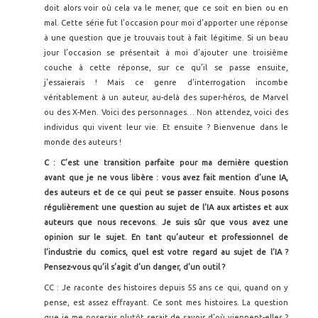
doit alors voir où cela va le mener, que ce soit en bien ou en
mal. Cette série fut l’occasion pour moi d’apporter une réponse
à une question que je trouvais tout à fait légitime. Si un beau
jour l’occasion se présentait à moi d’ajouter une troisième
couche à cette réponse, sur ce qu’il se passe ensuite,
j’essaierais ! Mais ce genre d’interrogation incombe
véritablement à un auteur, au-delà des super-héros, de Marvel
ou des X-Men. Voici des personnages… Non attendez, voici des
individus qui vivent leur vie. Et ensuite ? Bienvenue dans le
monde des auteurs !
C : C’est une transition parfaite pour ma dernière question
avant que je ne vous libère : vous avez fait mention d’une IA,
des auteurs et de ce qui peut se passer ensuite. Nous posons
régulièrement une question au sujet de l’IA aux artistes et aux
auteurs que nous recevons. Je suis sûr que vous avez une
opinion sur le sujet. En tant qu’auteur et professionnel de
l’industrie du comics, quel est votre regard au sujet de l’IA ?
Pensez-vous qu’il s’agit d’un danger, d’un outil ?
CC : Je raconte des histoires depuis 55 ans ce qui, quand on y
pense, est assez effrayant. Ce sont mes histoires. La question
que je me poserais plutôt serait de savoir d’où viennent-elles ?