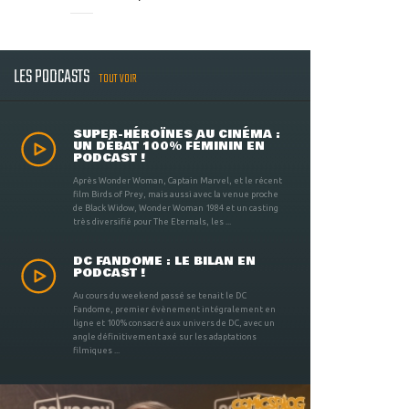
LES PODCASTS
TOUT VOIR
SUPER-HÉROÏNES AU CINÉMA :
UN DÉBAT 100% FÉMININ EN
PODCAST !
Après Wonder Woman, Captain Marvel, et le récent
film Birds of Prey, mais aussi avec la venue proche
de Black Widow, Wonder Woman 1984 et un casting
très diversifié pour The Eternals, les ...
DC FANDOME : LE BILAN EN
PODCAST !
Au cours du weekend passé se tenait le DC
Fandome, premier évènement intégralement en
ligne et 100% consacré aux univers de DC, avec un
angle définitivement axé sur les adaptations
filmiques ...