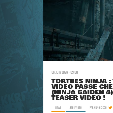
06 JUIN 2026 - 09:08
TORTUES NINJA : 
VIDÉO PASSE CH
(NINJA GAIDEN 4
TEASER VIDÉO !
NEWS
JEUX VIDÉO
PAR
ARNO KIKOO