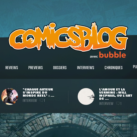
PL
REVIEWS
PREVIEWS
DOSSIERS
INTERVIEWS
CHRONIQUES
"CHAQUE AUTEUR
L'AMOUR ET LA
S'INSPIRE DU
VERMINE : WILL
MONDE RÉEL" : ...
MCPHAIL, OU L'ART
DE ...
INTERVIEW
1
INTERVIEW
1