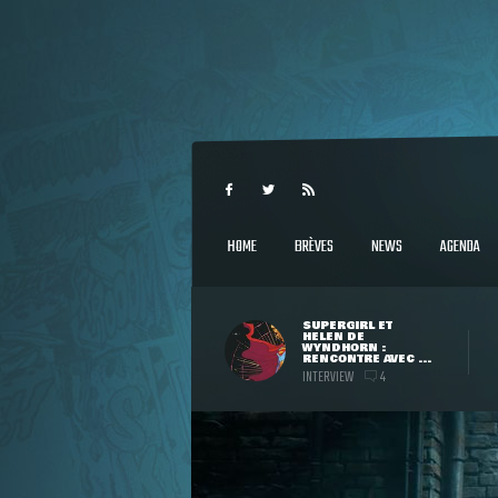
HOME
BRÈVES
NEWS
AGENDA
SUPERGIRL ET
HELEN DE
WYNDHORN :
RENCONTRE AVEC ...
INTERVIEW
4