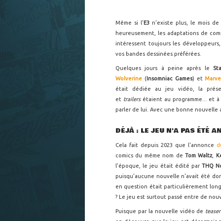
Même si l'
E3
n'existe plus, le mois de
heureusement, les adaptations de comic
intéressent toujours les développeurs
vos bandes dessinées préférées.
Quelques jours à peine après le
St
Wolverine
(
Insomniac Games
) et
Marve
était dédiée au jeu vidéo, la pré
et
trailers
étaient au programme... et à 
parler de lui. Avec une bonne nouvelle
DÉJÀ : LE JEU N'A PAS ÉTÉ 
Cela fait depuis 2023 que l'annonce
d
comics du même nom de
Tom Waltz
,
K
l'époque, le jeu était édité par
THQ No
puisqu'aucune nouvelle n'avait été d
en question était particulièrement long
? Le jeu est surtout passé entre de nouve
Puisque par la nouvelle vidéo de
tease