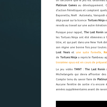
on découvre que le jeu est désormais s
Platinum Games
au développement. Ce
d'action frénétiques et comptent quelq
Bayonetta, NieR : Automata, Vanquish o
déjà passé sur la licence
Tortues Ninja
e
revoilà au travail sur une autre itératio
Puisque pour rappel,
The Last Ronin
s
les Tortues Ninja ont été éliminées à
titre, et qui part dans une New York dir
son règne une bonne fois pour toutes.
Lost Years
et
une suite formelle,
Re
de
Tortues Ninja
a repris le flambeau 
troisième opus est en cours de prépara
Le jeu vidéo
TMNT : The Last Ronin
Michelangelo qui devra affronter de
Compte tenu du savoir faire de
Platin
Aucune fenêtre de sortie n'a encore 
années supplémentaires avant de ravoir