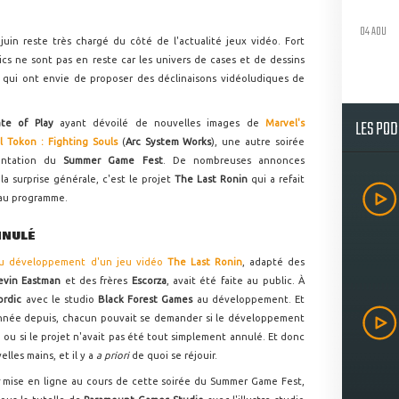
04 AOU
 juin reste très chargé du côté de l'actualité jeux vidéo. Fort
s ne sont pas en reste car les univers de cases et de dessins
, qui ont envie de proposer des déclinaisons vidéoludiques de
LES PO
ate of Play
ayant dévoilé de nouvelles images de
Marvel's
l Tokon : Fighting Souls
(
Arc System Works
), une autre soirée
sentation du
Summer Game Fest
. De nombreuses annonces
la surprise générale, c'est le projet
The Last Ronin
qui a refait
 au programme.
ANNULÉ
u développement d'un jeu vidéo
The Last Ronin
, adapté des
evin Eastman
et des frères
Escorza
, avait été faite au public. À
rdic
avec le studio
Black Forest Games
au développement. Et
onnée depuis, chacun pouvait se demander si le développement
 ou si le projet n'avait pas été tout simplement annulé. Et donc
lles mains, et il y a
a priori
de quoi se réjouir.
r
mise en ligne au cours de cette soirée du Summer Game Fest,