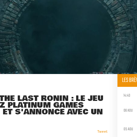
LES BR
14:40
THE LAST RONIN : LE JEU
EZ PLATINUM GAMES
) ET S'ANNONCE AVEC UN
06 AOU
05 AOU
Tweet