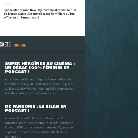
Spider-Man : Brand New Day : comme attendu, le film
de Destin Daniel Cretton dépasse le milliard au box-
office en un temps record
DCASTS
TOUT VOIR
SUPER-HÉROÏNES AU CINÉMA :
UN DÉBAT 100% FÉMININ EN
PODCAST !
Après Wonder Woman, Captain Marvel, et le récent
film Birds of Prey, mais aussi avec la venue proche
de Black Widow, Wonder Woman 1984 et un casting
très diversifié pour The Eternals, les ...
DC FANDOME : LE BILAN EN
PODCAST !
Au cours du weekend passé se tenait le DC
Fandome, premier évènement intégralement en
ligne et 100% consacré aux univers de DC, avec un
angle définitivement axé sur les adaptations
filmiques ...