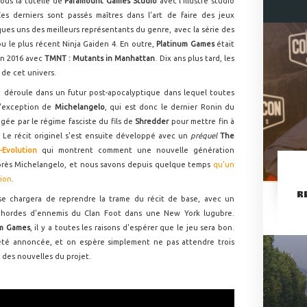
ous la tutelle de
Paramount Games Studio
avec l'illustre studio
s derniers sont passés maîtres dans l'art de faire des jeux
ues uns des meilleurs représentants du genre, avec la série des
u le plus récent Ninja Gaiden 4. En outre,
Platinum Games
était
n 2016 avec
TMNT : Mutants in Manhattan
. Dix ans plus tard, les
n de cet univers.
e déroule dans un futur post-apocalyptique dans lequel toutes
 l'exception de
Michelangelo
, qui est donc le dernier Ronin du
igée par le régime fasciste du fils de
Shredder
pour mettre fin à
 Le récit originel s'est ensuite développé avec un
préquel
The
-Evolution
qui montrent comment une nouvelle génération
après Michelangelo, et nous savons depuis quelque temps
qu'un
tion
.
R
se chargera de reprendre la trame du récit de base, avec un
s hordes d'ennemis du Clan Foot dans une New York lugubre.
um Games
, il y a toutes les raisons d'espérer que le jeu sera bon.
été annoncée, et on espère simplement ne pas attendre trois
 des nouvelles du projet.