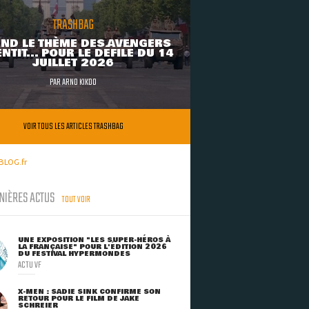
TRASHBAG
ND LE THÈME DES AVENGERS
NTIT... POUR LE DÉFILÉ DU 14
JUILLET 2026
PAR
ARNO KIKOO
VOIR TOUS LES ARTICLES TRASHBAG
BLOG.fr
NIÈRES ACTUS
TOUT VOIR
UNE EXPOSITION "LES SUPER-HÉROS À
LA FRANÇAISE" POUR L'ÉDITION 2026
DU FESTIVAL HYPERMONDES
ACTU VF
X-MEN : SADIE SINK CONFIRME SON
RETOUR POUR LE FILM DE JAKE
SCHREIER