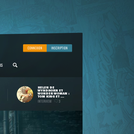
CONNEXION
INSCRIPTION
US
HELEN DE
WYNDHORN ET
WONDER WOMAN :
TOM KING ET ...
INTERVIEW
3