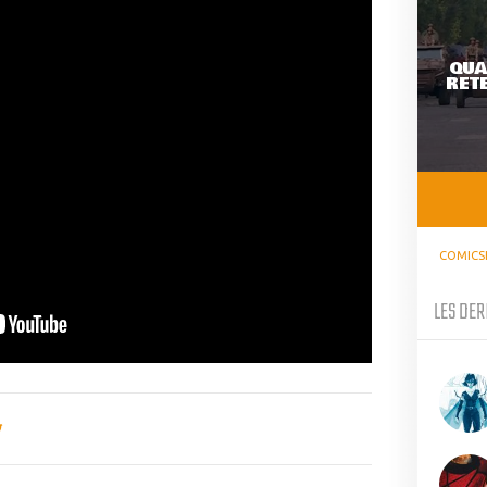
QUA
RETE
COMICS
LES DER