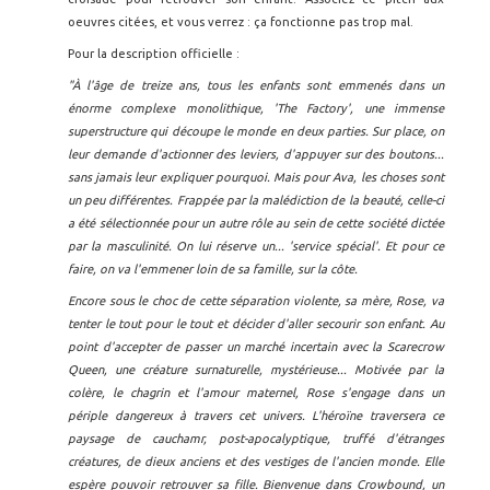
oeuvres citées, et vous verrez : ça fonctionne pas trop mal.
Pour la description officielle :
"À l'âge de treize ans, tous les enfants sont emmenés dans un
énorme complexe monolithique, 'The Factory', une immense
superstructure qui découpe le monde en deux parties. Sur place, on
leur demande d'actionner des leviers, d'appuyer sur des boutons...
sans jamais leur expliquer pourquoi. Mais pour Ava, les choses sont
un peu différentes. Frappée par la malédiction de la beauté, celle-ci
a été sélectionnée pour un autre rôle au sein de cette société dictée
par la masculinité. On lui réserve un... 'service spécial'. Et pour ce
faire, on va l'emmener loin de sa famille, sur la côte.
Encore sous le choc de cette séparation violente, sa mère, Rose, va
tenter le tout pour le tout et décider d'aller secourir son enfant. Au
point d'accepter de passer un marché incertain avec la Scarecrow
Queen, une créature surnaturelle, mystérieuse... Motivée par la
colère, le chagrin et l'amour maternel, Rose s'engage dans un
périple dangereux à travers cet univers. L'héroïne traversera ce
paysage de cauchamr, post-apocalyptique, truffé d'étranges
créatures, de dieux anciens et des vestiges de l'ancien monde. Elle
espère pouvoir retrouver sa fille. Bienvenue dans Crowbound, un