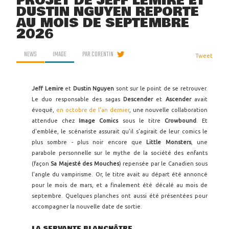
PROJET DE JEFF LEMIRE ET
DUSTIN NGUYEN REPORTÉ
AU MOIS DE SEPTEMBRE
2026
NEWS
IMAGE
PAR
CORENTIN
Tweet
Jeff Lemire
et
Dustin Nguyen
sont sur le point de se retrouver.
Le duo responsable des sagas
Descender
et
Ascender
avait
évoqué,
en octobre de l'an dernier
, une nouvelle collaboration
attendue chez
Image Comics
sous le titre
Crowbound
. Et
d'emblée, le scénariste assurait qu'il s'agirait de leur comics le
plus sombre - plus noir encore que
Little Monsters
, une
parabole personnelle sur le mythe de la société des enfants
(façon
Sa Majesté des Mouches
) repensée par le Canadien sous
l'angle du vampirisme. Or, le titre avait au départ été annoncé
pour le mois de mars, et a finalement été décalé au mois de
septembre. Quelques planches ont aussi été présentées pour
accompagner la nouvelle date de sortie.
LA SERVANTE BLANCHÂTRE