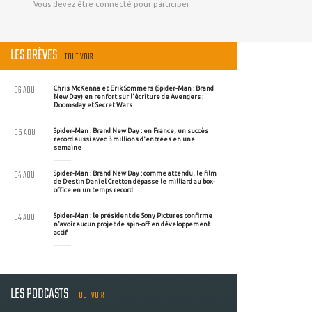
Vous devez être connecté pour participer
LES BRÈVES
TOUT VOIR
06 AOU
Chris McKenna et Erik Sommers (Spider-Man : Brand
New Day) en renfort sur l'écriture de Avengers :
Doomsday et Secret Wars
05 AOU
Spider-Man : Brand New Day : en France, un succès
record aussi avec 3 millions d'entrées en une
semaine
04 AOU
Spider-Man : Brand New Day : comme attendu, le film
de Destin Daniel Cretton dépasse le milliard au box-
office en un temps record
04 AOU
Spider-Man : le président de Sony Pictures confirme
n'avoir aucun projet de spin-off en développement
actif
LES PODCASTS
TOUT VOIR