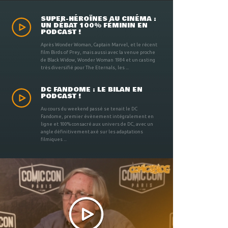
SUPER-HÉROÏNES AU CINÉMA :
UN DÉBAT 100% FÉMININ EN
PODCAST !
Après Wonder Woman, Captain Marvel, et le récent
film Birds of Prey, mais aussi avec la venue proche
de Black Widow, Wonder Woman 1984 et un casting
très diversifié pour The Eternals, les ...
DC FANDOME : LE BILAN EN
PODCAST !
Au cours du weekend passé se tenait le DC
Fandome, premier évènement intégralement en
ligne et 100% consacré aux univers de DC, avec un
angle définitivement axé sur les adaptations
filmiques ...