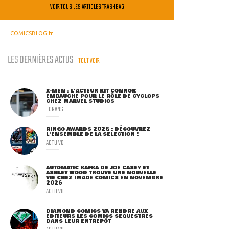
VOIR TOUS LES ARTICLES TRASHBAG
COMICSBLOG.fr
LES DERNIÈRES ACTUS
TOUT VOIR
X-MEN : L'ACTEUR KIT CONNOR
EMBAUCHÉ POUR LE RÔLE DE CYCLOPS
CHEZ MARVEL STUDIOS
ECRANS
RINGO AWARDS 2026 : DÉCOUVREZ
L'ENSEMBLE DE LA SÉLECTION !
ACTU VO
AUTOMATIC KAFKA DE JOE CASEY ET
ASHLEY WOOD TROUVE UNE NOUVELLE
VIE CHEZ IMAGE COMICS EN NOVEMBRE
2026
ACTU VO
DIAMOND COMICS VA RENDRE AUX
ÉDITEURS LES COMICS SÉQUESTRÉS
DANS LEUR ENTREPÔT