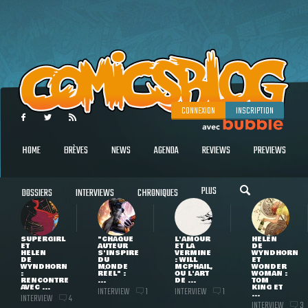
CONNEXION
INSCRIPTION
HOME
BRÈVES
NEWS
AGENDA
REVIEWS
PREVIEWS
PLUS
DOSSIERS
INTERVIEWS
CHRONIQUES
SUPERGIRL
"CHAQUE
L'AMOUR
HELEN
ET
AUTEUR
ET LA
DE
HELEN
S'INSPIRE
VERMINE
WYNDHORN
DE
DU
: WILL
ET
WYNDHORN
MONDE
MCPHAIL,
WONDER
:
RÉEL" :
OU L'ART
WOMAN :
RENCONTRE
...
DE ...
TOM
AVEC ...
KING ET
INTERVIEW
INTERVIEW
1
1
...
INTERVIEW
4
INTERVIEW
3