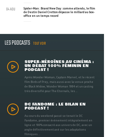
04 AOU
Spider-Man : Brand New Day : comme attendu, le film
de Destin Daniel Cretton dépasse le milliard au box-
office en un temps record
LES PODCASTS
TOUT VOIR
SUPER-HÉROÏNES AU CINÉMA :
UN DÉBAT 100% FÉMININ EN
PODCAST !
Après Wonder Woman, Captain Marvel, et le récent
film Birds of Prey, mais aussi avec la venue proche
de Black Widow, Wonder Woman 1984 et un casting
très diversifié pour The Eternals, les ...
DC FANDOME : LE BILAN EN
PODCAST !
Au cours du weekend passé se tenait le DC
Fandome, premier évènement intégralement en
ligne et 100% consacré aux univers de DC, avec un
angle définitivement axé sur les adaptations
filmiques ...