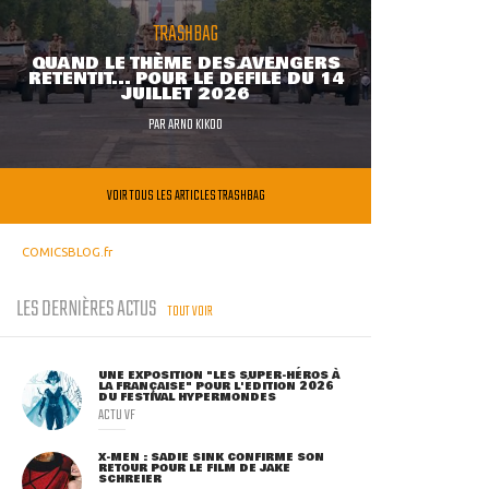
TRASHBAG
QUAND LE THÈME DES AVENGERS
RETENTIT... POUR LE DÉFILÉ DU 14
JUILLET 2026
PAR
ARNO KIKOO
VOIR TOUS LES ARTICLES TRASHBAG
COMICSBLOG.fr
LES DERNIÈRES ACTUS
TOUT VOIR
UNE EXPOSITION "LES SUPER-HÉROS À
LA FRANÇAISE" POUR L'ÉDITION 2026
DU FESTIVAL HYPERMONDES
ACTU VF
X-MEN : SADIE SINK CONFIRME SON
RETOUR POUR LE FILM DE JAKE
SCHREIER