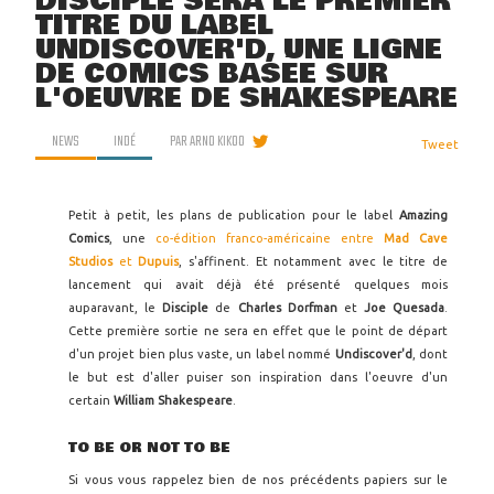
DISCIPLE SERA LE PREMIER
TITRE DU LABEL
UNDISCOVER'D, UNE LIGNE
DE COMICS BASÉE SUR
L'OEUVRE DE SHAKESPEARE
NEWS
INDÉ
PAR
ARNO KIKOO
Tweet
Petit à petit, les plans de publication pour le label
Amazing
Comics
, une
co-édition franco-américaine entre
Mad Cave
Studios
et
Dupuis
, s'affinent. Et notamment avec le titre de
lancement qui avait déjà été présenté quelques mois
auparavant, le
Disciple
de
Charles Dorfman
et
Joe Quesada
.
Cette première sortie ne sera en effet que le point de départ
d'un projet bien plus vaste, un label nommé
Undiscover'd
, dont
le but est d'aller puiser son inspiration dans l'oeuvre d'un
certain
William Shakespeare
.
TO BE OR NOT TO BE
Si vous vous rappelez bien de nos précédents papiers sur le