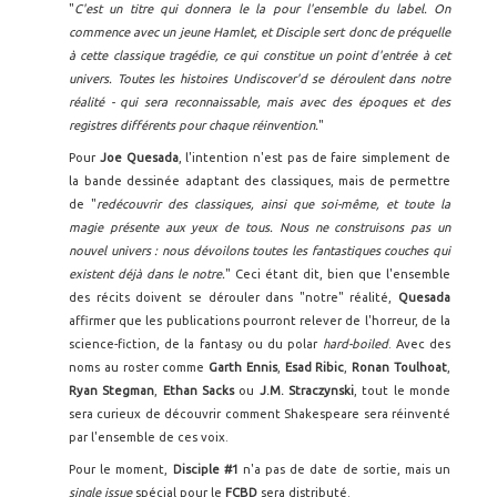
"
C'est un titre qui donnera le la pour l'ensemble du label. On
commence avec un jeune Hamlet, et Disciple sert donc de préquelle
à cette classique tragédie, ce qui constitue un point d'entrée à cet
univers. Toutes les histoires Undiscover'd se déroulent dans notre
réalité - qui sera reconnaissable, mais avec des époques et des
registres différents pour chaque réinvention.
"
Pour
Joe Quesada
, l'intention n'est pas de faire simplement de
la bande dessinée adaptant des classiques, mais de permettre
de "
redécouvrir des classiques, ainsi que soi-même, et toute la
magie présente aux yeux de tous. Nous ne construisons pas un
nouvel univers : nous dévoilons toutes les fantastiques couches qui
existent déjà dans le notre.
" Ceci étant dit, bien que l'ensemble
des récits doivent se dérouler dans "notre" réalité,
Quesada
affirmer que les publications pourront relever de l'horreur, de la
science-fiction, de la fantasy ou du polar
hard-boiled
. Avec des
noms au roster comme
Garth Ennis
,
Esad Ribic
,
Ronan Toulhoat
,
Ryan Stegman
,
Ethan Sacks
ou
J.M. Straczynski
, tout le monde
sera curieux de découvrir comment Shakespeare sera réinventé
par l'ensemble de ces voix.
Pour le moment,
Disciple #1
n'a pas de date de sortie, mais un
single issue
spécial pour le
FCBD
sera distributé.