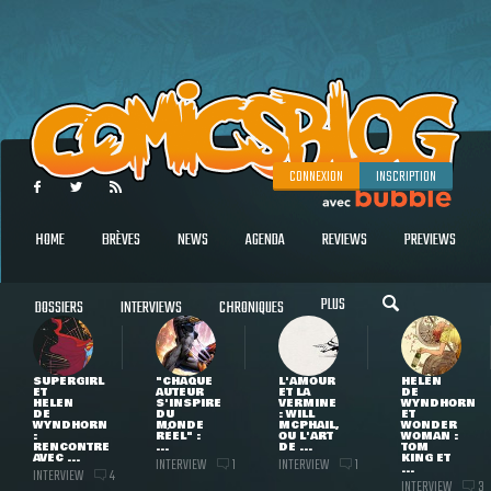
CONNEXION
INSCRIPTION
HOME
BRÈVES
NEWS
AGENDA
REVIEWS
PREVIEWS
PLUS
DOSSIERS
INTERVIEWS
CHRONIQUES
SUPERGIRL
"CHAQUE
L'AMOUR
HELEN
ET
AUTEUR
ET LA
DE
HELEN
S'INSPIRE
VERMINE
WYNDHORN
DE
DU
: WILL
ET
WYNDHORN
MONDE
MCPHAIL,
WONDER
:
RÉEL" :
OU L'ART
WOMAN :
RENCONTRE
...
DE ...
TOM
AVEC ...
KING ET
INTERVIEW
INTERVIEW
1
1
...
INTERVIEW
4
INTERVIEW
3