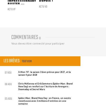
IMPRESSIONNANT
DUPUIS !
ROSTER ...
ACTU VO
ACTU VF
COMMENTAIRES
(
0
)
Vous devez être connecté pour participer
LES BRÈVES
TOUT VOIR
07 AOU
X-Men '97 : la saison 3 bien prévue pour 2027, et la
saison 4 pour 2028
06 AOU
Chris McKenna et Erik Sommers (Spider-Man : Brand
New Day) en renfort sur l'écriture de Avengers :
Doomsday et Secret Wars
05 AOU
Spider-Man : Brand New Day : en France, un succès
record aussi avec 3 millions d'entrées en une
semaine