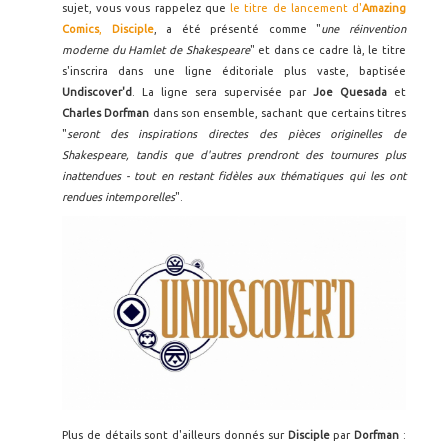
sujet, vous vous rappelez que
le titre de lancement d'
Amazing
Comics
,
Disciple
, a été présenté comme "
une réinvention
moderne du Hamlet de Shakespeare
" et dans ce cadre là, le titre
s'inscrira dans une ligne éditoriale plus vaste, baptisée
Undiscover'd
. La ligne sera supervisée par
Joe Quesada
et
Charles Dorfman
dans son ensemble, sachant que certains titres
"
seront des inspirations directes des pièces originelles de
Shakespeare, tandis que d'autres prendront des tournures plus
inattendues - tout en restant fidèles aux thématiques qui les ont
rendues intemporelles
".
Plus de détails sont d'ailleurs donnés sur
Disciple
par
Dorfman
: