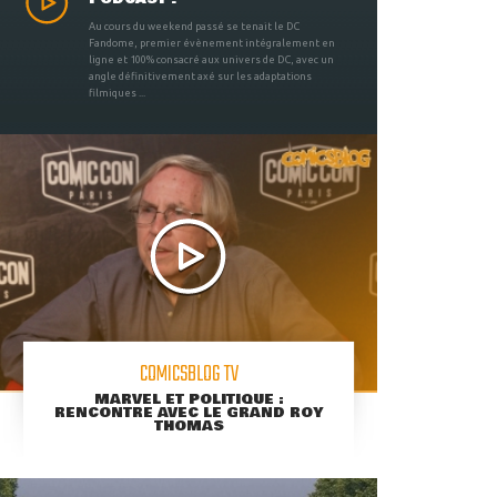
Au cours du weekend passé se tenait le DC
Fandome, premier évènement intégralement en
ligne et 100% consacré aux univers de DC, avec un
angle définitivement axé sur les adaptations
filmiques ...
COMICSBLOG TV
MARVEL ET POLITIQUE :
RENCONTRE AVEC LE GRAND ROY
THOMAS