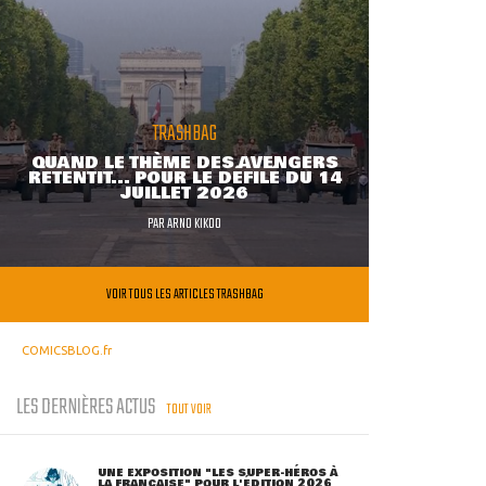
TRASHBAG
QUAND LE THÈME DES AVENGERS
RETENTIT... POUR LE DÉFILÉ DU 14
JUILLET 2026
PAR
ARNO KIKOO
VOIR TOUS LES ARTICLES TRASHBAG
COMICSBLOG.fr
LES DERNIÈRES ACTUS
TOUT VOIR
UNE EXPOSITION "LES SUPER-HÉROS À
LA FRANÇAISE" POUR L'ÉDITION 2026