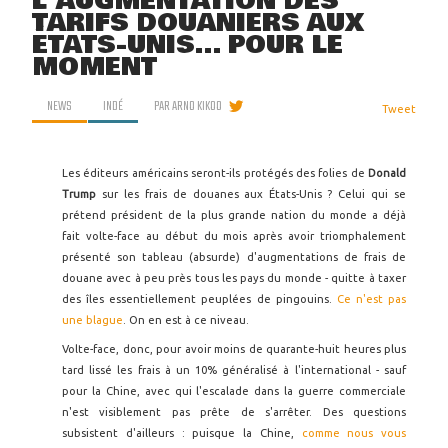
L'AUGMENTATION DES
TARIFS DOUANIERS AUX
ÉTATS-UNIS... POUR LE
MOMENT
NEWS
INDÉ
PAR
ARNO KIKOO
Tweet
Les éditeurs américains seront-ils protégés des folies de
Donald
Trump
sur les frais de douanes aux États-Unis ? Celui qui se
prétend président de la plus grande nation du monde a déjà
fait volte-face au début du mois après avoir triomphalement
présenté son tableau (absurde) d'augmentations de frais de
douane avec à peu près tous les pays du monde - quitte à taxer
des îles essentiellement peuplées de pingouins.
Ce n'est pas
une blague
. On en est à ce niveau.
Volte-face, donc, pour avoir moins de quarante-huit heures plus
tard lissé les frais à un 10% généralisé à l'international - sauf
pour la Chine, avec qui l'escalade dans la guerre commerciale
n'est visiblement pas prête de s'arrêter. Des questions
subsistent d'ailleurs : puisque la Chine,
comme nous vous