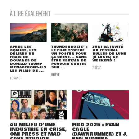
À LIRE ÉGALEMENT
APRÈS LES
THUNDERBOLTS* :
JUNI BA INVITÉ
COMICS, LES
LE FILM S'OFFRE
DU FESTIVAL
DÉLIRES DE
UN POSTER POUR
BULLES DE LUNE
FRAIS DE
LA CHINE... SANS
(À LUNEL) CE
DOUANES DE
ÊTRE CERTAIN DE
WEEKEND !
DONALD TRUMP
POUVOIR SORTIR
MENACERONT-ILS
SUR ...
BRÈVE
LES FILMS DE ...
BRÈVE
ECRANS
AU MILIEU D'UNE
FIBD 2025 : EVAN
INDUSTRIE EN CRISE,
CAGLE
ONI PRESS ET MAD
(DAWNRUNNER) ET J.
CAVE STUDIOS
KEN NIIMURA