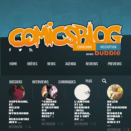
CONNEXION
INSCRIPTION
HOME
BRÈVES
NEWS
AGENDA
REVIEWS
PREVIEWS
PLUS
DOSSIERS
INTERVIEWS
CHRONIQUES
SUPERGIRL
"CHAQUE
L'AMOUR
HELEN
ET
AUTEUR
ET LA
DE
HELEN
S'INSPIRE
VERMINE
WYNDHORN
DE
DU
: WILL
ET
WYNDHORN
MONDE
MCPHAIL,
WONDER
:
RÉEL" :
OU L'ART
WOMAN :
RENCONTRE
...
DE ...
TOM
AVEC ...
KING ET
INTERVIEW
INTERVIEW
1
1
...
INTERVIEW
4
INTERVIEW
3