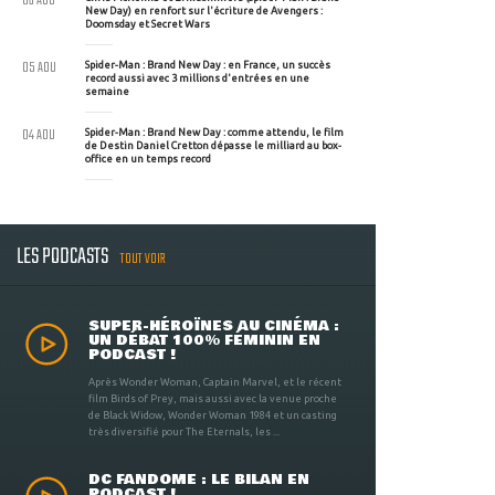
06 AOU
New Day) en renfort sur l'écriture de Avengers :
Doomsday et Secret Wars
05 AOU
Spider-Man : Brand New Day : en France, un succès
record aussi avec 3 millions d'entrées en une
semaine
04 AOU
Spider-Man : Brand New Day : comme attendu, le film
de Destin Daniel Cretton dépasse le milliard au box-
office en un temps record
LES PODCASTS
TOUT VOIR
SUPER-HÉROÏNES AU CINÉMA :
UN DÉBAT 100% FÉMININ EN
PODCAST !
Après Wonder Woman, Captain Marvel, et le récent
film Birds of Prey, mais aussi avec la venue proche
de Black Widow, Wonder Woman 1984 et un casting
très diversifié pour The Eternals, les ...
DC FANDOME : LE BILAN EN
PODCAST !