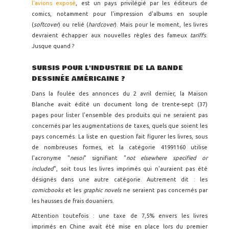
l'avions exposé
, est un pays privilégié par les éditeurs de
comics, notamment pour l'impression d'albums en souple
(
softcover
) ou relié (
hardcover
). Mais pour le moment, les livres
devraient échapper aux nouvelles règles des fameux
tariffs
.
Jusque quand ?
SURSIS POUR L'INDUSTRIE DE LA BANDE
DESSINÉE AMÉRICAINE ?
Dans la foulée des annonces du 2 avril dernier, la Maison
Blanche avait édité un document long de trente-sept (37)
pages pour lister l'ensemble des produits qui ne seraient pas
concernés par les augmentations de taxes, quels que soient les
pays concernés. La liste en question fait figurer les livres, sous
de nombreuses formes, et la catégorie 41991160 utilise
l'acronyme "
nesoi
" signifiant "
not elsewhere specified or
included
", soit tous les livres imprimés qui n'auraient pas été
désignés dans une autre catégorie. Autrement dit : les
comicbooks
et les
graphic novels
ne seraient pas concernés par
les hausses de frais douaniers.
Attention toutefois : une taxe de 7,5% envers les livres
imprimés en Chine avait été mise en place lors du premier