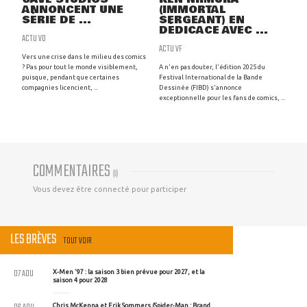
ANNONCENT UNE
(IMMORTAL
SÉRIE DE ...
SERGEANT) EN
DÉDICACE AVEC ...
ACTU VO
ACTU VF
Vers une crise dans le milieu des comics
? Pas pour tout le monde visiblement,
A n'en pas douter, l'édition 2025 du
puisque, pendant que certaines
Festival International de la Bande
compagnies licencient, ...
Dessinée (FIBD) s'annonce
exceptionnelle pour les fans de comics, ...
COMMENTAIRES
(
0
)
Vous devez être connecté pour participer
LES BRÈVES
TOUT VOIR
07 AOU
X-Men '97 : la saison 3 bien prévue pour 2027, et la
saison 4 pour 2028
Chris McKenna et Erik Sommers (Spider-Man : Brand