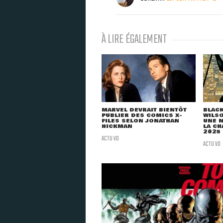
À LIRE ÉGALEMENT
MARVEL DEVRAIT BIENTÔT
BLACK
PUBLIER DES COMICS X-
WILSO
FILES SELON JONATHAN
UNE N
HICKMAN
LA CH
2025
ACTU VO
ACTU VO