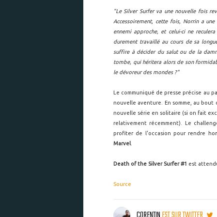
"Le Silver Surfer va une nouvelle fois re
Accessoirement, cette fois, Norrin a une
ennemi approche, et celui-ci ne reculera
durement travaillé au cours de sa longue
suffire à décider du salut ou de la damn
tombe, qui héritera alors de son formidab
le dévoreur des mondes ?"
Le communiqué de presse précise au p
nouvelle aventure. En somme, au bout
nouvelle série en solitaire (si on fait e
relativement récemment). Le challenge
profiter de l'occasion pour rendre ho
Marvel
.
Death of the Silver Surfer #1
est attendu
Source
CORENTIN
EST SUR TWITTER