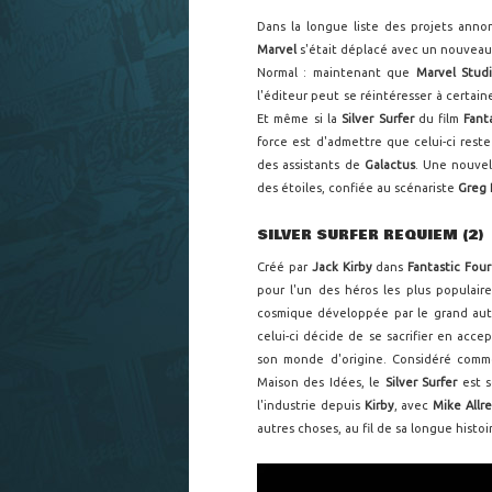
Dans la longue liste des projets an
Marvel
s'était déplacé avec un nouveau
Normal : maintenant que
Marvel Stud
l'éditeur peut se réintéresser à certai
Et même si la
Silver Surfer
du film
Fant
force est d'admettre que celui-ci rest
des assistants de
Galactus
. Une nouvel
des étoiles, confiée au scénariste
Greg 
SILVER SURFER REQUIEM (2)
Créé par
Jack Kirby
dans
Fantastic Fou
pour l'un des héros les plus populair
cosmique développée par le grand aut
celui-ci décide de se sacrifier en acce
son monde d'origine. Considéré comm
Maison des Idées, le
Silver Surfer
est s
l'industrie depuis
Kirby
, avec
Mike Allr
autres choses, au fil de sa longue histoi