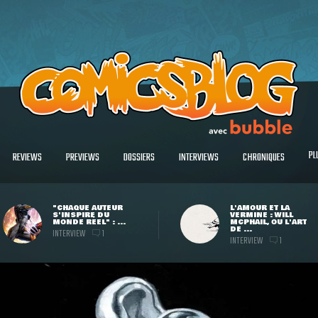
PL
REVIEWS
PREVIEWS
DOSSIERS
INTERVIEWS
CHRONIQUES
"CHAQUE AUTEUR
L'AMOUR ET LA
S'INSPIRE DU
VERMINE : WILL
MONDE RÉEL" : ...
MCPHAIL, OU L'ART
DE ...
INTERVIEW
1
INTERVIEW
1