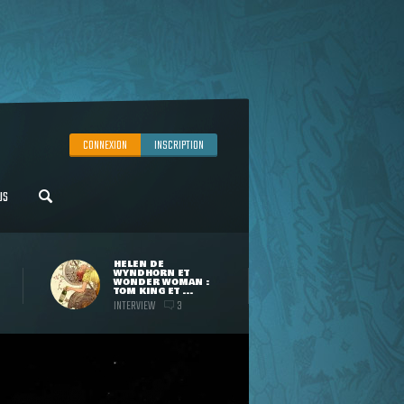
CONNEXION
INSCRIPTION
US
HELEN DE
WYNDHORN ET
WONDER WOMAN :
TOM KING ET ...
INTERVIEW
3