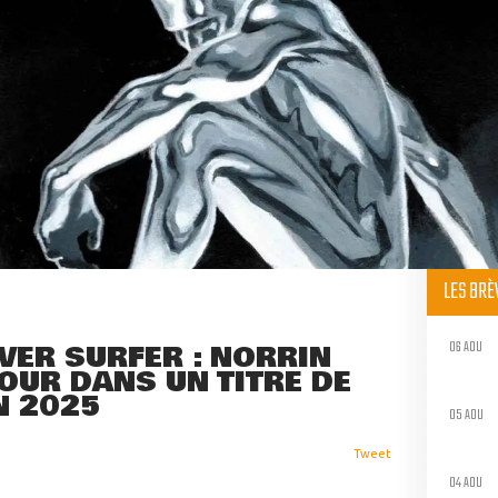
LES BR
06 AOU
LVER SURFER : NORRIN
OUR DANS UN TITRE DE
N 2025
05 AOU
Tweet
04 AOU