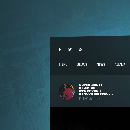
HOME
BRÈVES
NEWS
AGENDA
SUPERGIRL ET
HELEN DE
WYNDHORN :
RENCONTRE AVEC ...
INTERVIEW
4