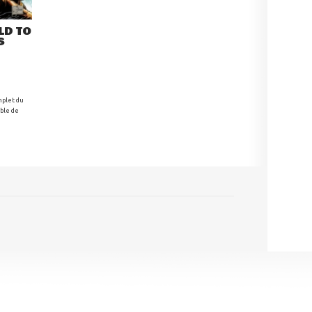
LD TO
S
mplet du
ible de