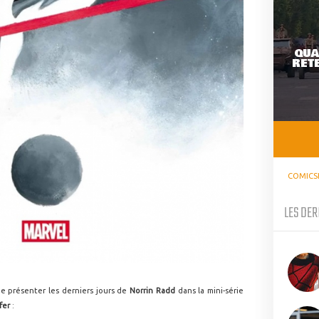
QUA
RETE
COMICS
LES DER
 de présenter les derniers jours de
Norrin Radd
dans la mini-série
fer
: