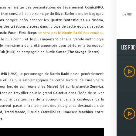
noncés en marge des présentations de l'événement
ComicsPRO
,
04 AOU
 titre consacré au personnage du
Silver Surfer
dans les bagages.
ios
compte enfin adapter les
Quatre Fantastiques
au cinéma,
nes des créations placées dans l'orbite de cette équipe vedette.
astic Four : First Steps
ne sera pas le
Norrin Radd
des comics
...
e le plus connu et le plus important dans la grande mythologie
LES PO
le mini-série a donc été annoncée pour célébrer le baroudeur
Pak
(
Hulk
) en compagnie de
Sumit Kumar
(
The Savage Shores
).
r #48
(1966), le personnage de
Norrin Radd
passe généralement
es et les plus emblématiques de cette lecture de l'imaginaire
eur lors de son règne chez
Marvel
. Né sur la planète
Zenn-La
,
ptant de travailler pour le grand
Galactus
dans l'idée de sauver
e l'une des gemmes de la couronne dans le catalogue de la
ouvent passé entre les mains des plus grands dessinateurs de
ed
,
Tradd Moore
,
Claudio Castellini
et l'immense
Moebius
, entre
re.