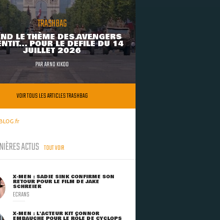
TRASHBAG
ND LE THÈME DES AVENGERS
NTIT... POUR LE DÉFILÉ DU 14
JUILLET 2026
PAR
ARNO KIKOO
VOIR TOUS LES ARTICLES TRASHBAG
BLOG.fr
NIÈRES ACTUS
TOUT VOIR
X-MEN : SADIE SINK CONFIRME SON
RETOUR POUR LE FILM DE JAKE
SCHREIER
ECRANS
X-MEN : L'ACTEUR KIT CONNOR
EMBAUCHÉ POUR LE RÔLE DE CYCLOPS