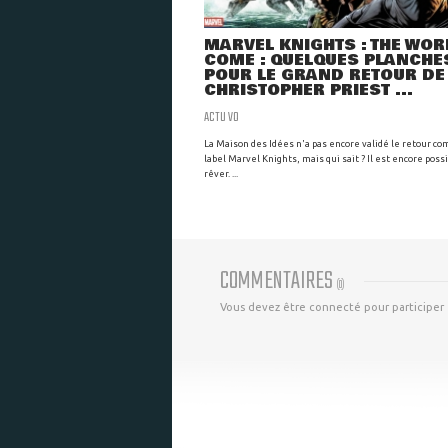
MARVEL KNIGHTS : THE WOR
COME : QUELQUES PLANCHE
POUR LE GRAND RETOUR DE
CHRISTOPHER PRIEST ...
ACTU VO
La Maison des Idées n'a pas encore validé le retour co
label Marvel Knights, mais qui sait ? Il est encore poss
rêver. ...
COMMENTAIRES
(
0
)
Vous devez être connecté pour participer