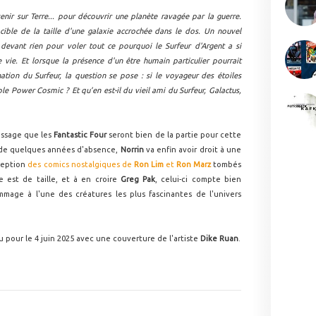
venir sur Terre... pour découvrir une planète ravagée par la guerre.
 cible de la taille d'une galaxie accrochée dans le dos. Un nouvel
 devant rien pour voler tout ce pourquoi le Surfeur d'Argent a si
 vie. Et lorsque la présence d'un être humain particulier pourrait
ation du Surfeur, la question se pose : si le voyageur des étoiles
le Power Cosmic ? Et qu’en est-il du vieil ami du Surfeur, Galactus,
assage que les
Fantastic Four
seront bien de la partie pour cette
 de quelques années d'absence,
Norrin
va enfin avoir droit à une
xception
des comics nostalgiques de
Ron Lim
et
Ron Marz
tombés
 est de taille, et à en croire
Greg Pak
, celui-ci compte bien
mmage à l'une des créatures les plus fascinantes de l'univers
 pour le 4 juin 2025 avec une couverture de l'artiste
Dike Ruan
.