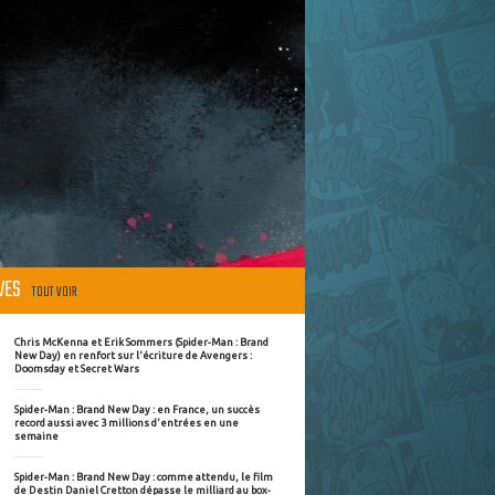
ÈVES
TOUT VOIR
Chris McKenna et Erik Sommers (Spider-Man : Brand
New Day) en renfort sur l'écriture de Avengers :
Doomsday et Secret Wars
Spider-Man : Brand New Day : en France, un succès
record aussi avec 3 millions d'entrées en une
semaine
Spider-Man : Brand New Day : comme attendu, le film
de Destin Daniel Cretton dépasse le milliard au box-