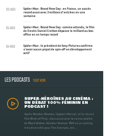
05 AOU
Spider-Man : Brand New Day : en France, un succès
record aussi avec 3 millions d'entrées en une
semaine
04 AOU
Spider-Man : Brand New Day : comme attendu, le film
de Destin Daniel Cretton dépasse le milliard au box-
office en un temps record
04 AOU
Spider-Man : le président de Sony Pictures confirme
n'avoir aucun projet de spin-off en développement
actif
LES PODCASTS
TOUT VOIR
SUPER-HÉROÏNES AU CINÉMA :
UN DÉBAT 100% FÉMININ EN
PODCAST !
Après Wonder Woman, Captain Marvel, et le récent
film Birds of Prey, mais aussi avec la venue proche
de Black Widow, Wonder Woman 1984 et un casting
très diversifié pour The Eternals, les ...