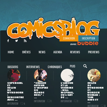
CONNEXION
INSCRIPTION
HOME
BRÈVES
NEWS
AGENDA
REVIEWS
PREVIEWS
PLUS
DOSSIERS
INTERVIEWS
CHRONIQUES
SUPERGIRL
"CHAQUE
L'AMOUR
HELEN
ET
AUTEUR
ET LA
DE
HELEN
S'INSPIRE
VERMINE
WYNDHORN
DE
DU
: WILL
ET
WYNDHORN
MONDE
MCPHAIL,
WONDER
:
RÉEL" :
OU L'ART
WOMAN :
RENCONTRE
...
DE ...
TOM
AVEC ...
KING ET
INTERVIEW
INTERVIEW
1
1
...
INTERVIEW
4
INTERVIEW
3