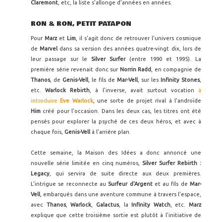
Claremont
, etc, la liste s'allonge d'années en années.
RON & RON, PETIT PATAPON
Pour
Marz
et
Lim
, il s'agit donc de retrouver l'univers cosmique
de
Marvel
dans sa version des années quatre-vingt dix, lors de
leur passage sur le
Silver Surfer
(entre 1990 et 1995). La
première série revenait donc sur
Norrin Radd
, en compagnie de
Thanos
, de
Genis-Vell
, le fils de
Mar-Vell
, sur les
Infinity Stones
,
etc.
Warlock Rebirth
, à l'inverse, avait surtout vocation
à
introduire
Eve Warlock
, une sorte de projet rival à l'androïde
Him
créé pour l'occasion. Dans les deux cas, les titres ont été
pensés pour explorer la psyché de ces deux héros, et avec à
chaque fois,
Genis-Vell
à l'arrière plan.
Cette semaine, la Maison des Idées a donc annoncé une
nouvelle série limitée en cinq numéros,
Silver Surfer Rebirth :
Legacy
, qui servira de suite directe aux deux premières.
L'intrigue se reconnecte au
Surfeur d'Argent
et au fils de
Mar-
Vell
, embarqués dans une aventure commune à travers l'espace,
avec
Thanos
,
Warlock
,
Galactus
, la
Infinity Watch
, etc.
Marz
explique que cette troisième sortie est plutôt à l'initiative de