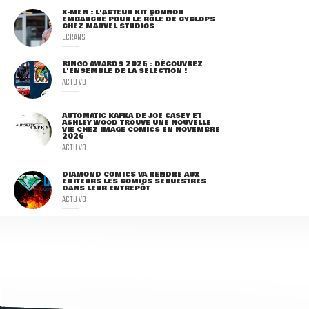
X-MEN : L'ACTEUR KIT CONNOR
EMBAUCHÉ POUR LE RÔLE DE CYCLOPS
CHEZ MARVEL STUDIOS
ECRANS
RINGO AWARDS 2026 : DÉCOUVREZ
L'ENSEMBLE DE LA SÉLECTION !
ACTU VO
AUTOMATIC KAFKA DE JOE CASEY ET
ASHLEY WOOD TROUVE UNE NOUVELLE
VIE CHEZ IMAGE COMICS EN NOVEMBRE
2026
ACTU VO
DIAMOND COMICS VA RENDRE AUX
ÉDITEURS LES COMICS SÉQUESTRÉS
DANS LEUR ENTREPÔT
ACTU VO