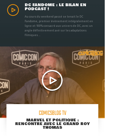
DC FANDOME : LE BILAN EN
PODCAST !
Au cours du weekend passé se tenait le DC
Fandome, premier évènement intégralement en
ligne et 100% consacré aux univers de DC, avec un
angle définitivement axé sur les adaptations
filmiques ...
COMICSBLOG TV
MARVEL ET POLITIQUE :
RENCONTRE AVEC LE GRAND ROY
THOMAS