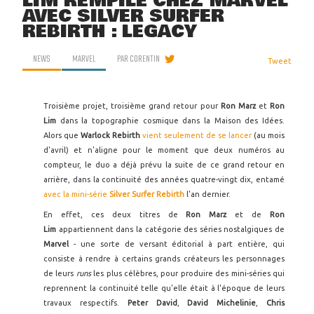
LIM REMPILE CHEZ MARVEL
AVEC SILVER SURFER
REBIRTH : LEGACY
NEWS
MARVEL
PAR
CORENTIN
Tweet
Troisième projet, troisième grand retour pour
Ron Marz
et
Ron
Lim
dans la topographie cosmique dans la Maison des Idées.
Alors que
Warlock Rebirth
vient seulement de se lancer
(au mois
d'avril) et n'aligne pour le moment que deux numéros au
compteur, le duo a déjà prévu la suite de ce grand retour en
arrière, dans la continuité des années quatre-vingt dix, entamé
avec la mini-série
Silver Surfer Rebirth
l'an dernier.
En effet, ces deux titres de
Ron Marz
et de
Ron
Lim
appartiennent dans la catégorie des séries nostalgiques de
Marvel
- une sorte de versant éditorial à part entière, qui
consiste à rendre à certains grands créateurs les personnages
de leurs
runs
les plus célèbres, pour produire des mini-séries qui
reprennent la continuité telle qu'elle était à l'époque de leurs
travaux respectifs.
Peter David
,
David Michelinie
,
Chris