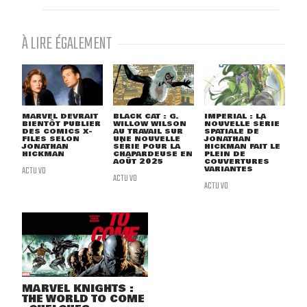
À LIRE ÉGALEMENT
MARVEL DEVRAIT
BLACK CAT : G.
IMPERIAL : LA
BIENTÔT PUBLIER
WILLOW WILSON
NOUVELLE SÉRIE
DES COMICS X-
AU TRAVAIL SUR
SPATIALE DE
FILES SELON
UNE NOUVELLE
JONATHAN
JONATHAN
SÉRIE POUR LA
HICKMAN FAIT LE
HICKMAN
CHAPARDEUSE EN
PLEIN DE
AOÛT 2025
COUVERTURES
ACTU VO
VARIANTES
ACTU VO
ACTU VO
MARVEL KNIGHTS :
THE WORLD TO COME