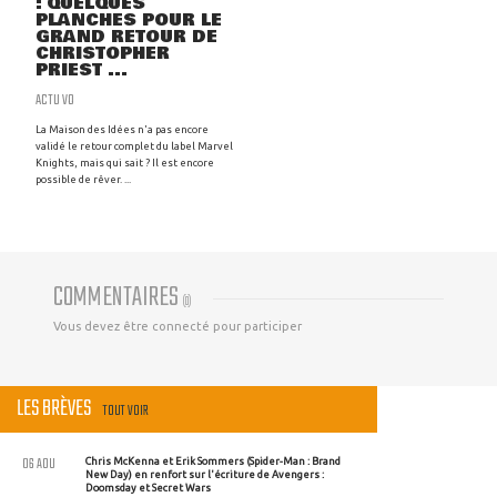
: QUELQUES
PLANCHES POUR LE
GRAND RETOUR DE
CHRISTOPHER
PRIEST ...
ACTU VO
La Maison des Idées n'a pas encore
validé le retour complet du label Marvel
Knights, mais qui sait ? Il est encore
possible de rêver. ...
COMMENTAIRES
(
0
)
Vous devez être connecté pour participer
LES BRÈVES
TOUT VOIR
06 AOU
Chris McKenna et Erik Sommers (Spider-Man : Brand
New Day) en renfort sur l'écriture de Avengers :
Doomsday et Secret Wars