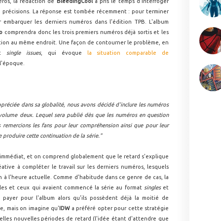
éros, la rédaction de
BleedingCool
a pris le temps d'interroger
 de précisions. La réponse est tombée récemment : pour terminer
ur embarquer les derniers numéros dans l'édition TPB. L'album
o
comprendra donc les trois premiers numéros déjà sortis et les
tion au même endroit. Une façon de contourner le problème, en
at
single issues
, qui évoque
la situation comparable de
l'époque.
appréciée dans sa globalité, nous avons décidé d'inclure les numéros
 volume deux. Lequel sera publié dès que les numéros en question
s remercions les fans pour leur compréhension ainsi que pour leur
 produire cette continuation de la série."
l'immédiat, et on comprend globalement que le retard s'explique
éative à compléter le travail sur les derniers numéros, lesquels
on à l'heure actuelle. Comme d'habitude dans ce genre de cas, la
lles et ceux qui avaient commencé la série au format
singles
et
 payer pour l'album alors qu'ils possèdent déjà la moitié de
le, mais on imagine qu'
IDW
a préféré opter pour cette stratégie
lles nouvelles périodes de retard (l'idée étant d'attendre que