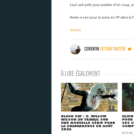
tout soit prêt pour publier d'un coup, e
Reste à voir pour la suite en VF dans la 
Source
CORENTIN
EST SUR TWITTER
À LIRE ÉGALEMENT
BLACK CAT : G. WILLOW
ALIEN
WILSON AU TRAVAIL SUR
POUR 
UNE NOUVELLE SÉRIE POUR
SES C
LA CHAPARDEUSE EN AOÛT
COMP
2025
ACTU VO