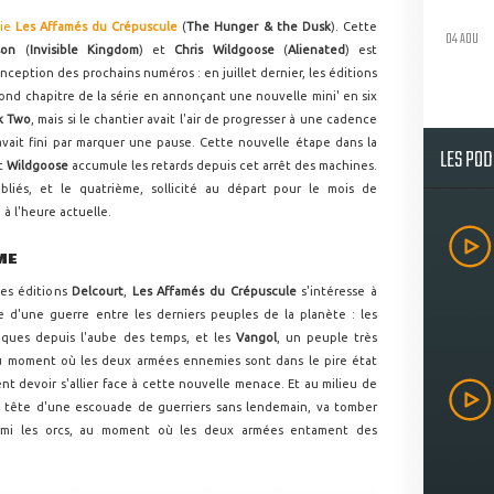
rie
Les Affamés du Crépuscule
(
The Hunger & the Dusk
). Cette
04 AOU
son
(
Invisible Kingdom
) et
Chris Wildgoose
(
Alienated
) est
ception des prochains numéros : en juillet dernier, les éditions
cond chapitre de la série en annonçant une nouvelle mini' en six
k Two
, mais si le chantier avait l'air de progresser à une cadence
 avait fini par marquer une pause. Cette nouvelle étape dans la
LES PO
t
Wildgoose
accumule les retards depuis cet arrêt des machines.
liés, et le quatrième, sollicité au départ pour le mois de
à l'heure actuelle.
ME
des éditions
Delcourt
,
Les Affamés du Crépuscule
s'intéresse à
 d'une guerre entre les derniers peuples de la planète : les
riques depuis l'aube des temps, et les
Vangol
, un peuple très
au moment où les deux armées ennemies sont dans le pire état
nt devoir s'allier face à cette nouvelle menace. Et au milieu de
 tête d'une escouade de guerriers sans lendemain, va tomber
armi les orcs, au moment où les deux armées entament des