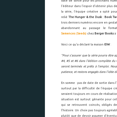
date de sortie pour les prochains num
l'éditeur dans l'espoir d'obtenir plus
la série, l'équipe créative a opté po
relié
The Hunger & the Dusk : Book Tw
trois derniers numéros encore en gesta
abandonnant au passage le form
Semences
(
Seeds
)
chez
Berger Books
à 
Voici ce qu'a déclaré la maison
IDW
:
"Pour s'assurer que la série pourra être 
#4, #5 et #6 dans l'édition complète du
seront terminés et prêts à l'emploi. Nou
patience, et restons engagés dans l'idée de
En somme : pas de date de sortie dans 
surtout par la difficulté de l'équipe cr
seraient toujours en cours de réalisati
situation est surtout gênante pour ce
qui se retrouvent coincés, obligés de
l'histoire. Un choix pas toujours agréab
plutôt que de devoir assumer d'éventue