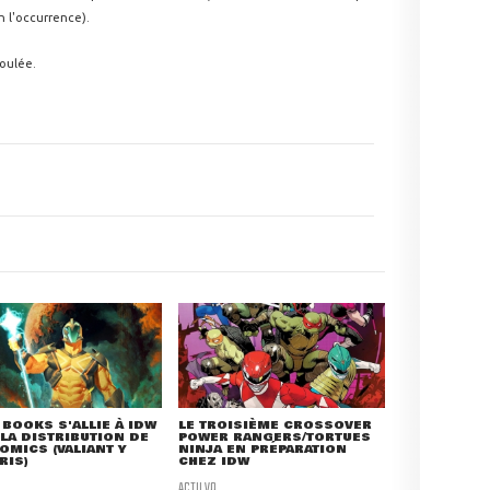
n l'occurrence).
foulée.
 BOOKS S'ALLIE À IDW
LE TROISIÈME CROSSOVER
LA DISTRIBUTION DE
POWER RANGERS/TORTUES
OMICS (VALIANT Y
NINJA EN PRÉPARATION
RIS)
CHEZ IDW
ACTU VO