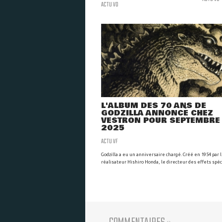
ACTU VO
L'ALBUM DES 70 ANS DE
GODZILLA ANNONCÉ CHEZ
VESTRON POUR SEPTEMBRE
2025
ACTU VF
Godzilla a eu un anniversaire chargé. Créé en 1954 par 
réalisateur Hishiro Honda, le directeur des effets spécia