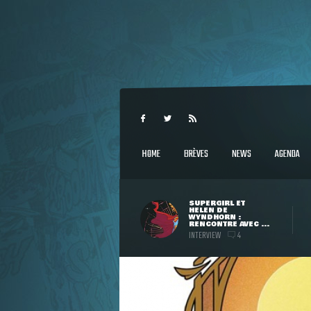
HOME
BRÈVES
NEWS
AGENDA
SUPERGIRL ET
HELEN DE
WYNDHORN :
RENCONTRE AVEC ...
INTERVIEW
4