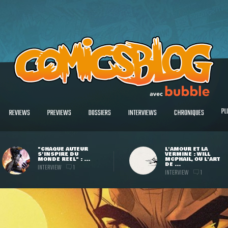
PL
REVIEWS
PREVIEWS
DOSSIERS
INTERVIEWS
CHRONIQUES
"CHAQUE AUTEUR
L'AMOUR ET LA
S'INSPIRE DU
VERMINE : WILL
MONDE RÉEL" : ...
MCPHAIL, OU L'ART
DE ...
INTERVIEW
1
INTERVIEW
1