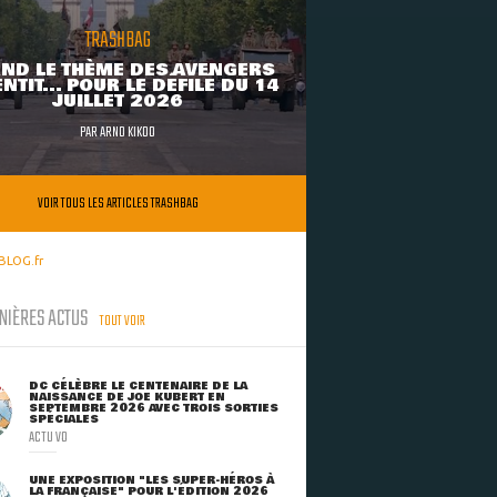
TRASHBAG
ND LE THÈME DES AVENGERS
NTIT... POUR LE DÉFILÉ DU 14
JUILLET 2026
PAR
ARNO KIKOO
VOIR TOUS LES ARTICLES TRASHBAG
BLOG.fr
NIÈRES ACTUS
TOUT VOIR
DC CÉLÈBRE LE CENTENAIRE DE LA
NAISSANCE DE JOE KUBERT EN
SEPTEMBRE 2026 AVEC TROIS SORTIES
SPÉCIALES
ACTU VO
UNE EXPOSITION "LES SUPER-HÉROS À
LA FRANÇAISE" POUR L'ÉDITION 2026