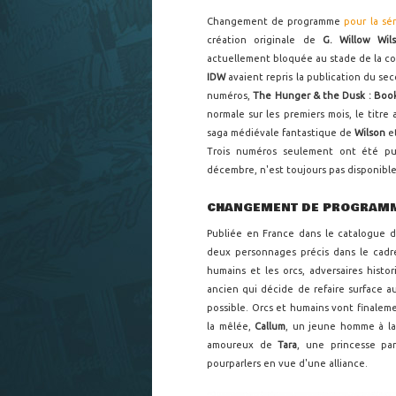
Changement de programme
pour la sé
création originale de
G. Willow Wil
actuellement bloquée au stade de la con
IDW
avaient repris la publication du se
numéros,
The Hunger & the Dusk : Boo
normale sur les premiers mois, le titre
saga médiévale fantastique de
Wilson
e
Trois numéros seulement ont été pub
décembre, n'est toujours pas disponible 
CHANGEMENT DE PROGRAM
Publiée en France dans le catalogue 
deux personnages précis dans le cadre
humains et les orcs, adversaires histo
ancien qui décide de refaire surface 
possible. Orcs et humains vont finaleme
la mêlée,
Callum
, un jeune homme à la
amoureux de
Tara
, une princesse p
pourparlers en vue d'une alliance.