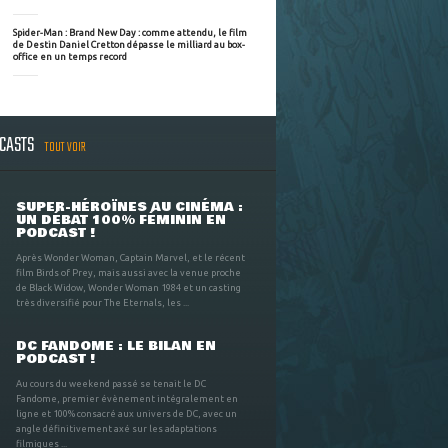
Spider-Man : Brand New Day : comme attendu, le film
de Destin Daniel Cretton dépasse le milliard au box-
office en un temps record
DCASTS
TOUT VOIR
SUPER-HÉROÏNES AU CINÉMA :
UN DÉBAT 100% FÉMININ EN
PODCAST !
Après Wonder Woman, Captain Marvel, et le récent
film Birds of Prey, mais aussi avec la venue proche
de Black Widow, Wonder Woman 1984 et un casting
très diversifié pour The Eternals, les ...
DC FANDOME : LE BILAN EN
PODCAST !
Au cours du weekend passé se tenait le DC
Fandome, premier évènement intégralement en
ligne et 100% consacré aux univers de DC, avec un
angle définitivement axé sur les adaptations
filmiques ...