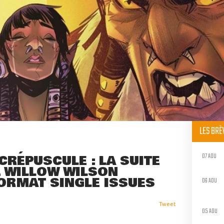
LES BR
07 AOU
CRÉPUSCULE : LA SUITE
G. WILLOW WILSON
ORMAT SINGLE ISSUES
06 AOU
Tweet
05 AOU