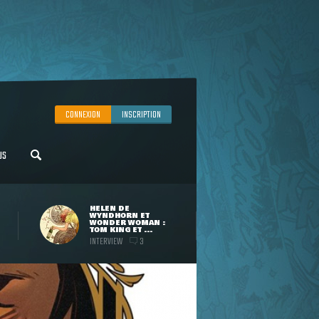
CONNEXION
INSCRIPTION
US
HELEN DE
WYNDHORN ET
WONDER WOMAN :
TOM KING ET ...
INTERVIEW
3