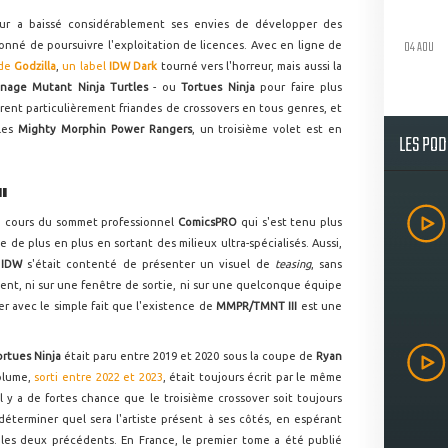
eur a baissé considérablement ses envies de développer des
04 AOU
donné de poursuivre l'exploitation de licences. Avec en ligne de
 de
Godzilla
,
un label
IDW Dark
tourné vers l'horreur, mais aussi la
nage Mutant Ninja Turtles
- ou
Tortues Ninja
pour faire plus
rent particulièrement friandes de crossovers en tous genres, et
 les
Mighty Morphin Power Rangers
, un troisième volet est en
LES PO
I
au cours du sommet professionnel
ComicsPRO
qui s'est tenu plus
e de plus en plus en sortant des milieux ultra-spécialisés. Aussi,
t
IDW
s'était contenté de présenter un visuel de
teasing
, sans
ent, ni sur une fenêtre de sortie, ni sur une quelconque équipe
er avec le simple fait que l'existence de
MMPR/TMNT III
est une
ortues Ninja
était paru entre 2019 et 2020 sous la coupe de
Ryan
olume,
sorti entre 2022 et 2023
, était toujours écrit par le même
 Il y a de fortes chance que le troisième crossover soit toujours
 déterminer quel sera l'artiste présent à ses côtés, en espérant
 les deux précédents. En France, le premier tome a été publié