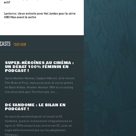
actif
Lanterns : deux extraits avec Hal Jordan pour la série
HBO Max avant la sortie
DCASTS
TOUT VOIR
SUPER-HÉROÏNES AU CINÉMA :
UN DÉBAT 100% FÉMININ EN
PODCAST !
Après Wonder Woman, Captain Marvel, et le récent
film Birds of Prey, mais aussi avec la venue proche
de Black Widow, Wonder Woman 1984 et un casting
très diversifié pour The Eternals, les ...
DC FANDOME : LE BILAN EN
PODCAST !
Au cours du weekend passé se tenait le DC
Fandome, premier évènement intégralement en
ligne et 100% consacré aux univers de DC, avec un
angle définitivement axé sur les adaptations
filmiques ...