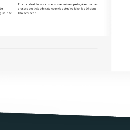
En attendant de lancer son propre univers partagé autour des
 du
grosses bestioles du catalogue des studios Toho, les éditions
iginale de
IDW occupent ...