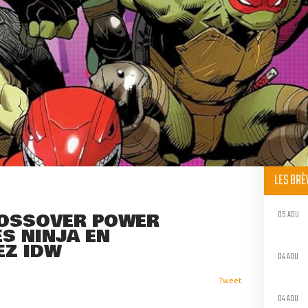
LES BR
05 AOU
ROSSOVER POWER
S NINJA EN
EZ IDW
04 AOU
Tweet
04 AOU