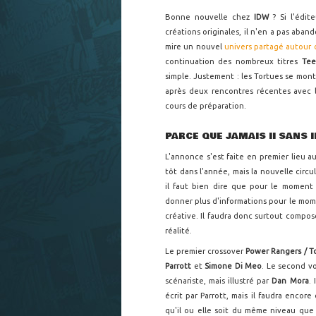
Bonne nouvelle chez
IDW
? Si l'édit
créations originales, il n'en a pas aban
mire un nouvel
univers partagé autour
continuation des nombreux titres
Tee
simple. Justement : les Tortues se mont
après deux rencontres récentes avec
cours de préparation.
PARCE QUE JAMAIS II SANS II
L'annonce s'est faite en premier lieu 
tôt dans l'année, mais la nouvelle circul
il faut bien dire que pour le momen
donner plus d'informations pour le mom
créative. Il faudra donc surtout compos
réalité.
Le premier crossover
Power Rangers / T
Parrott
et
Simone Di Meo
. Le second v
scénariste, mais illustré par
Dan Mora
.
écrit par Parrott, mais il faudra encore
qu'il ou elle soit du même niveau que