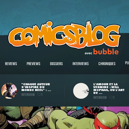
PL
REVIEWS
PREVIEWS
DOSSIERS
INTERVIEWS
CHRONIQUES
"CHAQUE AUTEUR
L'AMOUR ET LA
S'INSPIRE DU
VERMINE : WILL
MONDE RÉEL" : ...
MCPHAIL, OU L'ART
DE ...
INTERVIEW
1
INTERVIEW
1