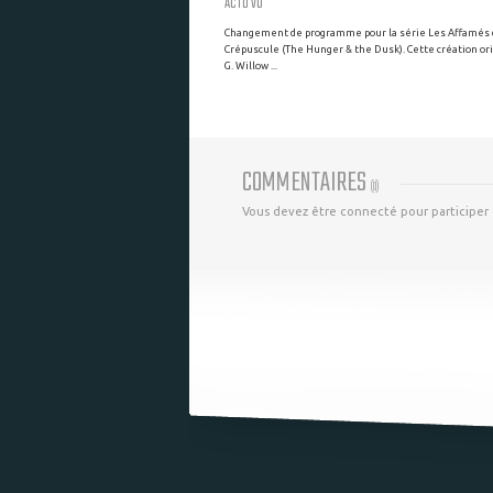
ACTU VO
Changement de programme pour la série Les Affamés
Crépuscule (The Hunger & the Dusk). Cette création or
G. Willow ...
COMMENTAIRES
(
0
)
Vous devez être connecté pour participer