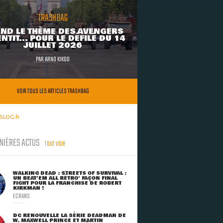
TRASHBAG
ND LE THÈME DES AVENGERS
NTIT... POUR LE DÉFILÉ DU 14
JUILLET 2026
PAR
ARNO KIKOO
VOIR TOUS LES ARTICLES TRASHBAG
BLOG.fr
NIÈRES ACTUS
TOUT VOIR
WALKING DEAD : STREETS OF SURVIVAL :
UN BEAT'EM ALL RÉTRO' FAÇON FINAL
FIGHT POUR LA FRANCHISE DE ROBERT
KIRKMAN !
ECRANS
DC RENOUVELLE LA SÉRIE DEADMAN DE
W. MAXWELL PRINCE ET MARTIN