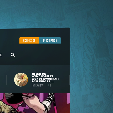
CONNEXION
INSCRIPTION
US
HELEN DE
WYNDHORN ET
WONDER WOMAN :
TOM KING ET ...
INTERVIEW
3