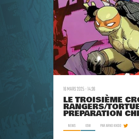
16 MARS 2025 - 14:36
LE TROISIÈME C
RANGERS/TORTUE
PRÉPARATION CH
NEWS
IDW
PAR
ARNO KIKOO