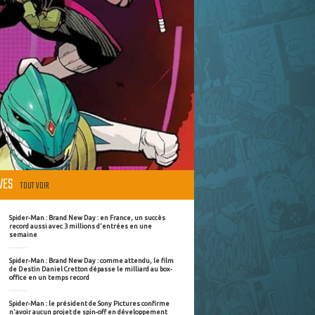
ÈVES
TOUT VOIR
Spider-Man : Brand New Day : en France, un succès
record aussi avec 3 millions d'entrées en une
semaine
Spider-Man : Brand New Day : comme attendu, le film
de Destin Daniel Cretton dépasse le milliard au box-
office en un temps record
Spider-Man : le président de Sony Pictures confirme
n'avoir aucun projet de spin-off en développement