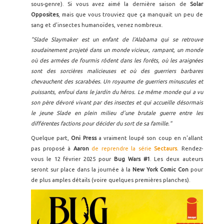
sous-genre). Si vous avez aimé la dernière saison de
Solar
Opposites
, mais que vous trouviez que ça manquait un peu de
sang et d'insectes humanoïdes, venez nombreux.
"Slade Slaymaker est un enfant de l'Alabama qui se retrouve
soudainement projeté dans un monde vicieux, rampant, un monde
où des armées de fourmis rôdent dans les forêts, où les araignées
sont des sorcières malicieuses et où des guerriers barbares
chevauchent des scarabées. Un royaume de guerriers minuscules et
puissants, enfoui dans le jardin du héros. Le même monde qui a vu
son père dévoré vivant par des insectes et qui accueille désormais
le jeune Slade en plein milieu d'une brutale guerre entre les
différentes factions pour décider du sort de sa famille."
Quelque part,
Oni Press
a vraiment loupé son coup en n'allant
pas proposé à
Aaron
de reprendre la série
Sectaurs
. Rendez-
vous le 12 février 2025 pour
Bug Wars #1
. Les deux auteurs
seront sur place dans la journée à la
New York Comic Con
pour
de plus amples détails (voire quelques premières planches).