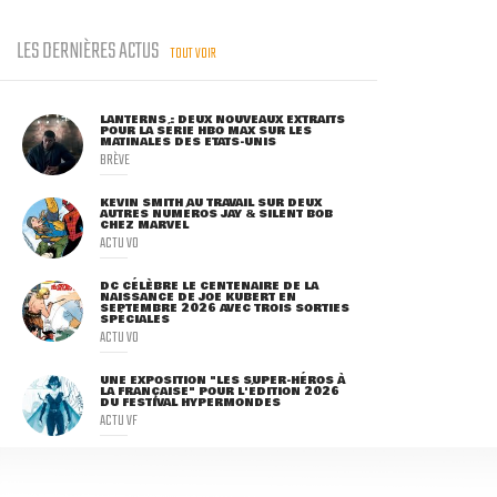
LES DERNIÈRES ACTUS
TOUT VOIR
LANTERNS : DEUX NOUVEAUX EXTRAITS
POUR LA SÉRIE HBO MAX SUR LES
MATINALES DES ETATS-UNIS
BRÈVE
KEVIN SMITH AU TRAVAIL SUR DEUX
AUTRES NUMÉROS JAY & SILENT BOB
CHEZ MARVEL
ACTU VO
DC CÉLÈBRE LE CENTENAIRE DE LA
NAISSANCE DE JOE KUBERT EN
SEPTEMBRE 2026 AVEC TROIS SORTIES
SPÉCIALES
ACTU VO
UNE EXPOSITION "LES SUPER-HÉROS À
LA FRANÇAISE" POUR L'ÉDITION 2026
DU FESTIVAL HYPERMONDES
ACTU VF