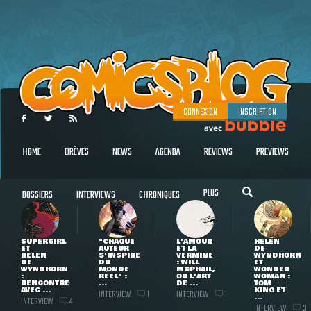
CONNEXION
INSCRIPTION
HOME
BRÈVES
NEWS
AGENDA
REVIEWS
PREVIEWS
PLUS
DOSSIERS
INTERVIEWS
CHRONIQUES
SUPERGIRL
"CHAQUE
L'AMOUR
HELEN
ET
AUTEUR
ET LA
DE
HELEN
S'INSPIRE
VERMINE
WYNDHORN
DE
DU
: WILL
ET
WYNDHORN
MONDE
MCPHAIL,
WONDER
:
RÉEL" :
OU L'ART
WOMAN :
RENCONTRE
...
DE ...
TOM
AVEC ...
KING ET
INTERVIEW
INTERVIEW
1
1
...
INTERVIEW
4
INTERVIEW
3