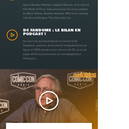
Après Wonder Woman, Captain Marvel, et le récent
film Birds of Prey, mais aussi avec la venue proche
de Black Widow, Wonder Woman 1984 et un casting
très diversifié pour The Eternals, les ...
DC FANDOME : LE BILAN EN
PODCAST !
Au cours du weekend passé se tenait le DC
Fandome, premier évènement intégralement en
ligne et 100% consacré aux univers de DC, avec un
angle définitivement axé sur les adaptations
filmiques ...