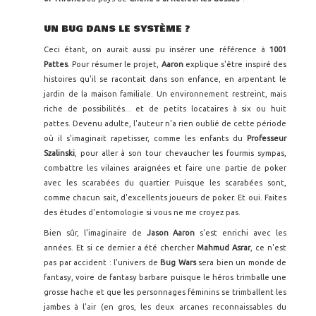
UN BUG DANS LE SYSTÈME ?
Ceci étant, on aurait aussi pu insérer une référence à
1001
Pattes
. Pour résumer le projet,
Aaron
explique s'être inspiré des
histoires qu'il se racontait dans son enfance, en arpentant le
jardin de la maison familiale. Un environnement restreint, mais
riche de possibilités... et de petits locataires à six ou huit
pattes. Devenu adulte, l'auteur n'a rien oublié de cette période
où il s'imaginait rapetisser, comme les enfants du
Professeur
Szalinski
, pour aller à son tour chevaucher les fourmis sympas,
combattre les vilaines araignées et faire une partie de poker
avec les scarabées du quartier. Puisque les scarabées sont,
comme chacun sait, d'excellents joueurs de poker. Et oui. Faites
des études d'entomologie si vous ne me croyez pas.
Bien sûr, l'imaginaire de
Jason Aaron
s'est enrichi avec les
années. Et si ce dernier a été chercher
Mahmud Asrar
, ce n'est
pas par accident : l'univers de
Bug Wars
sera bien un monde de
fantasy, voire de fantasy barbare puisque le héros trimballe une
grosse hache et que les personnages féminins se trimballent les
jambes à l'air (en gros, les deux arcanes reconnaissables du