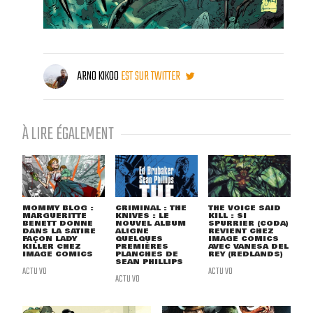
ARNO KIKOO
EST SUR TWITTER
À LIRE ÉGALEMENT
MOMMY BLOG :
CRIMINAL : THE
THE VOICE SAID
MARGUERITTE
KNIVES : LE
KILL : SI
BENETT DONNE
NOUVEL ALBUM
SPURRIER (CODA)
DANS LA SATIRE
ALIGNE
REVIENT CHEZ
FAÇON LADY
QUELQUES
IMAGE COMICS
KILLER CHEZ
PREMIÈRES
AVEC VANESA DEL
IMAGE COMICS
PLANCHES DE
REY (REDLANDS)
SEAN PHILLIPS
ACTU VO
ACTU VO
ACTU VO