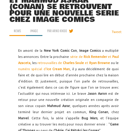
ET MAHMUD ASRAR
(CONAN) SE RETROUVENT
POUR UNE NOUVELLE SÉRIE
CHEZ IMAGE COMICS
NEWS
IMAGE
PAR
ARNO KIKOO
Tweet
En amont de la
New York Comic Con
,
Image Comics
a multiplié
les annonces. Entre la prochaine
série de
Rick Remender
et
Paul
Azaceta
, les
retrouvailles de
Charles Soule
et
Ryan Browne
ou le
numéro spécial d'
Ice Cream Man
, il y aura décidément de quoi
faire et de quoi lire en début d'année prochaine chez la maison
d'édition. Et justement, puisque l'on parle de retrouvailles,
c'est également dans ce cas de figure que l'on se trouve avec
l'actualité qui nous intéresse ici. Le brave
Jason Aaron
est de
retour pour une nouvelle création originale en compagnie de
son vieux copain
Mahmud Asrar
, quelques années après avoir
terminé leur dernier projet en commun,
King Conan
, chez
Marvel
. Cette fois, la série s'appelle
Bug Wars
, et l'équipe
créative a su trouver les mots pour nous donner envie : "
Game
of Thrones
au pays de
Chérie J'ai Rétréci les Gosses
".