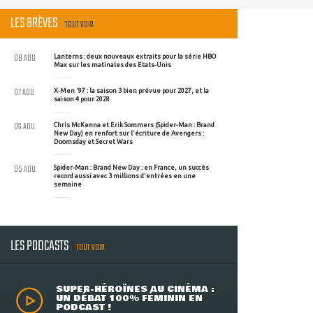
LES BRÈVES
TOUT VOIR
08 AOU
Lanterns : deux nouveaux extraits pour la série HBO
Max sur les matinales des Etats-Unis
07 AOU
X-Men '97 : la saison 3 bien prévue pour 2027, et la
saison 4 pour 2028
06 AOU
Chris McKenna et Erik Sommers (Spider-Man : Brand
New Day) en renfort sur l'écriture de Avengers :
Doomsday et Secret Wars
05 AOU
Spider-Man : Brand New Day : en France, un succès
record aussi avec 3 millions d'entrées en une
semaine
LES PODCASTS
TOUT VOIR
SUPER-HÉROÏNES AU CINÉMA :
UN DÉBAT 100% FÉMININ EN
PODCAST !