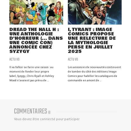
DREAD THE HALL H :
I, TYRANT : IMAGE
UNE ANTHOLOGIE
COMICS PROPOSE
D'HORREUR (... DANS
UNE RELECTURE DE
UNE COMIC CON)
LA MYTHOLOGIE
ANNONCÉE CHEZ
PERSE EN JUILLET
SYZYGY
2025
ACTU VO
ACTU VO
Il va falloir se faire une raison : au
Les annonces de nouveautés continuent
moment de fonder leur propre
de tomber du côté des éditions Image
label, Syzygy, Chris Ryall et Ashley
Comics pour habiller les catalogues de
Wood n'avaient pas prévu de ...
commande en amont de ...
COMMENTAIRES
(
0
)
Vous devez être connecté pour participer