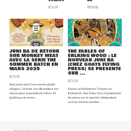
COMICS
BA
ACTU VF
PREVIEW
JUNI BA DE RETOUR
THE FABLES OF
SUR MONKEY MEAT
ERLKING WOOD : LE
AVEC LA SÉRIE THE
NOUVEAU JUNI BA
SUMMER BATCH EN
(CHEZ GOATS FLYING
MARS 2025
PRESS) SE PRÉSENTE
SUR ...
ACTU VO
ACTU VO
Tout juste sorti d'une année plutôt
chargée, l'artiste Juni Ba prépare ses
Encore un Kickstarter ? Encore un
valises pour la période des fêtes. Et
Kickstarter. Aux Etats-Unis, la production
plutôt que de miser ...
de comics sur le marché indépendant
suit les mêmes courbes ...