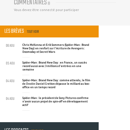
COMMENTAIRES
(
0
)
Vous devez être connecté pour participer
LES BRÈVES
TOUT VOIR
06 AOU
Chris McKenna et Erik Sommers (Spider-Man : Brand
New Day) en renfort sur l'écriture de Avengers :
Doomsday et Secret Wars
05 AOU
Spider-Man : Brand New Day : en France, un succès
record aussi avec 3 millions d'entrées en une
semaine
04 AOU
Spider-Man : Brand New Day : comme attendu, le film
de Destin Daniel Cretton dépasse le milliard au box-
office en un temps record
04 AOU
Spider-Man : le président de Sony Pictures confirme
n'avoir aucun projet de spin-off en développement
actif