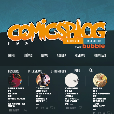
CONNEXION
INSCRIPTION
HOME
BRÈVES
NEWS
AGENDA
REVIEWS
PREVIEWS
PLUS
DOSSIERS
INTERVIEWS
CHRONIQUES
SUPERGIRL
"CHAQUE
L'AMOUR
HELEN
ET
AUTEUR
ET LA
DE
HELEN
S'INSPIRE
VERMINE
WYNDHORN
DE
DU
: WILL
ET
WYNDHORN
MONDE
MCPHAIL,
WONDER
:
RÉEL" :
OU L'ART
WOMAN :
RENCONTRE
...
DE ...
TOM
AVEC ...
KING ET
INTERVIEW
INTERVIEW
1
1
...
INTERVIEW
4
INTERVIEW
3