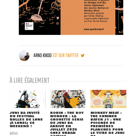
ARNO KIKOO
EST SUR TWITTER
À LIRE ÉGALEMENT
JUNI BA INVITÉ
ROBIN : THE BOY
MONKEY MEAT :
DU FESTIVAL
WONDER : LA
THE SUMMER
BULLES DE LUNE
CHOUETTE SÉRIE
BATCH #1 : UNE
(À LUNEL) CE
DE JUNI BA
POIGNÉE DE
WEEKEND !
ARRIVE EN
PREMIÈRES
JUILLET 2025
PLANCHES POUR
BRÈVE
CHEZ URBAN
LE TITRE DE JUNI