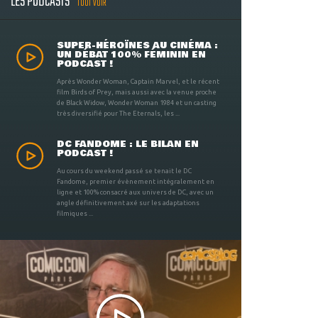
LES PODCASTS
TOUT VOIR
SUPER-HÉROÏNES AU CINÉMA :
UN DÉBAT 100% FÉMININ EN
PODCAST !
Après Wonder Woman, Captain Marvel, et le récent
film Birds of Prey, mais aussi avec la venue proche
de Black Widow, Wonder Woman 1984 et un casting
très diversifié pour The Eternals, les ...
DC FANDOME : LE BILAN EN
PODCAST !
Au cours du weekend passé se tenait le DC
Fandome, premier évènement intégralement en
ligne et 100% consacré aux univers de DC, avec un
angle définitivement axé sur les adaptations
filmiques ...