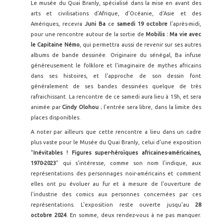
Le musée du Quai Branly, spécialisé dans la mise en avant des
arts et civilisations d'Afrique, d'Océanie, d'Asie et des
Amériques, recevra
Juni Ba
ce
samedi 19 octobre
l'après-midi,
pour une rencontre autour de la sortie de
Mobilis : Ma vie avec
le Capitaine Némo
, qui permettra aussi de revenir sur ses autres
albums de bande dessinée. Originaire du sénégal, Ba infuse
généreusement le folklore et l'imaginaire de mythes africains
dans ses histoires, et l'approche de son dessin font
généralement de ses bandes dessinées quelque de très
rafraichissant. La rencontre de ce samedi aura lieu à 15h, et sera
animée par
Cindy Olohou
; l'entrée sera libre, dans la limite des
places disponibles.
A noter par ailleurs que cette rencontre a lieu dans un cadre
plus vaste pour le Musée du Quai Branly, celui d'une exposition
"
Inévitables ! Figures super-héroïques africaines-américaines,
1970-2023
" qui s'intéresse, comme son nom l'indique, aux
représentations des personnages noir-américains et comment
elles ont pu évoluer au fur et à mesure de l'ouverture de
l'industrie des comics aux personnes concernées par ces
représentations. L'exposition reste ouverte jusqu'au
28
octobre
2024
. En somme, deux rendez-vous à ne pas manquer.