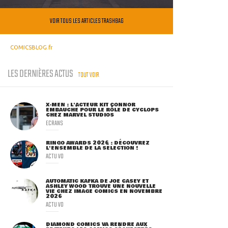
VOIR TOUS LES ARTICLES TRASHBAG
COMICSBLOG.fr
LES DERNIÈRES ACTUS
TOUT VOIR
X-MEN : L'ACTEUR KIT CONNOR
EMBAUCHÉ POUR LE RÔLE DE CYCLOPS
CHEZ MARVEL STUDIOS
ECRANS
RINGO AWARDS 2026 : DÉCOUVREZ
L'ENSEMBLE DE LA SÉLECTION !
ACTU VO
AUTOMATIC KAFKA DE JOE CASEY ET
ASHLEY WOOD TROUVE UNE NOUVELLE
VIE CHEZ IMAGE COMICS EN NOVEMBRE
2026
ACTU VO
DIAMOND COMICS VA RENDRE AUX