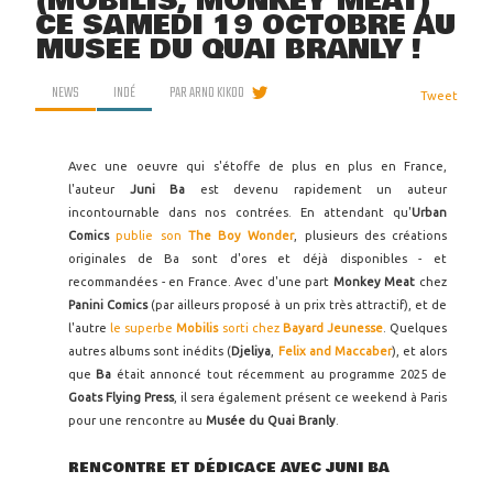
(MOBILIS, MONKEY MEAT)
CE SAMEDI 19 OCTOBRE AU
MUSÉE DU QUAI BRANLY !
NEWS
INDÉ
PAR
ARNO KIKOO
Tweet
Avec une oeuvre qui s'étoffe de plus en plus en France,
l'auteur
Juni Ba
est devenu rapidement un auteur
incontournable dans nos contrées. En attendant qu'
Urban
Comics
publie son
The Boy Wonder
, plusieurs des créations
originales de Ba sont d'ores et déjà disponibles - et
recommandées - en France. Avec d'une part
Monkey Meat
chez
Panini Comics
(par ailleurs proposé à un prix très attractif), et de
l'autre
le superbe
Mobilis
sorti chez
Bayard Jeunesse
. Quelques
autres albums sont inédits (
Djeliya
,
Felix and Maccaber
), et alors
que
Ba
était annoncé tout récemment au programme 2025 de
Goats Flying Press
, il sera également présent ce weekend à Paris
pour une rencontre au
Musée du Quai Branly
.
RENCONTRE ET DÉDICACE AVEC JUNI BA