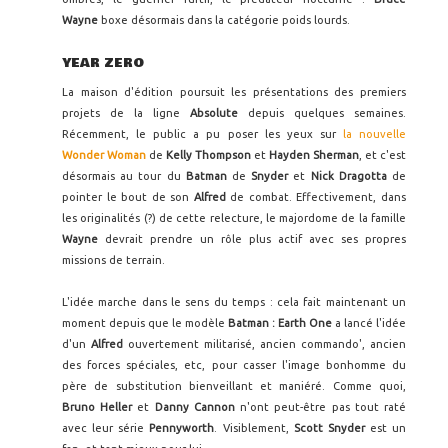
Wayne
boxe désormais dans la catégorie poids lourds.
YEAR ZERO
La maison d'édition poursuit les présentations des premiers
projets de la ligne
Absolute
depuis quelques semaines.
Récemment, le public a pu poser les yeux sur
la nouvelle
Wonder Woman
de
Kelly Thompson
et
Hayden Sherman
, et c'est
désormais au tour du
Batman
de
Snyder
et
Nick Dragotta
de
pointer le bout de son
Alfred
de combat. Effectivement, dans
les originalités (?) de cette relecture, le majordome de la famille
Wayne
devrait prendre un rôle plus actif avec ses propres
missions de terrain.
L'idée marche dans le sens du temps : cela fait maintenant un
moment depuis que le modèle
Batman : Earth One
a lancé l'idée
d'un
Alfred
ouvertement militarisé, ancien commando', ancien
des forces spéciales, etc, pour casser l'image bonhomme du
père de substitution bienveillant et maniéré. Comme quoi,
Bruno Heller
et
Danny Cannon
n'ont peut-être pas tout raté
avec leur série
Pennyworth
. Visiblement,
Scott Snyder
est un