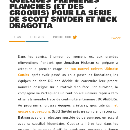
QUELQUES PREMIÈRES
PLANCHES (ET DES
CROQUIS) POUR LA SÉRIE
DE SCOTT SNYDER ET NICK
DRAGOTTA
NEWS
DC COMICS
PAR
CORENTIN
Tweet
Dans les comics, l'humeur du moment est aux grandes
réinventions. Pendant que
Jonathan Hickman
se prépare à
attaquer le premier étage
de son nouvel univers
Ultimate
Comics
, après avoir passé un an à poser les fondations, les
équipes de chez
DC
ont décidé de construire leur propre
nouvelle enseigne sur le trottoir d'en face. Cet automne, la
compagnie va s'attaquer à un tout nouvel univers, repris à zéro
et sans la moindre trace de continuité antérieure :
DC Absolute
.
Au programme, grosses équipes créatives, gros talents...
et
grosse chauve-souris
.
Scott Snyder
prépare son grand retour sur
Batman
avec une relecture musclée du personnage, en accord
avec sa subtilité légendaire. Oubliez le héros tapi dans les
ombres, le guerrier furtif, le prédateur nocturne :
Bruce