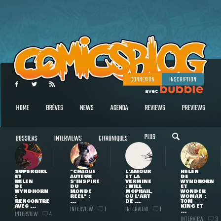
CONNEXION
INSCRIPTION
HOME
BRÈVES
NEWS
AGENDA
REVIEWS
PREVIEWS
PLUS
DOSSIERS
INTERVIEWS
CHRONIQUES
SUPERGIRL
"CHAQUE
L'AMOUR
HELEN
ET
AUTEUR
ET LA
DE
HELEN
S'INSPIRE
VERMINE
WYNDHORN
DE
DU
: WILL
ET
WYNDHORN
MONDE
MCPHAIL,
WONDER
:
RÉEL" :
OU L'ART
WOMAN :
RENCONTRE
...
DE ...
TOM
AVEC ...
KING ET
INTERVIEW
INTERVIEW
1
1
...
INTERVIEW
4
INTERVIEW
3