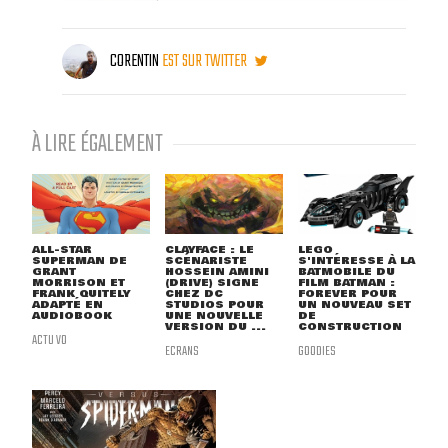
CORENTIN
EST SUR TWITTER
À LIRE ÉGALEMENT
ALL-STAR
CLAYFACE : LE
LEGO
SUPERMAN DE
SCÉNARISTE
S'INTÉRESSE À LA
GRANT
HOSSEIN AMINI
BATMOBILE DU
MORRISON ET
(DRIVE) SIGNE
FILM BATMAN :
FRANK QUITELY
CHEZ DC
FOREVER POUR
ADAPTÉ EN
STUDIOS POUR
UN NOUVEAU SET
AUDIOBOOK
UNE NOUVELLE
DE
VERSION DU ...
CONSTRUCTION
ACTU VO
ECRANS
GOODIES