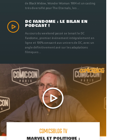
de Black Widow, Wonder Woman 1984 et un casting
très diversifié pour The Eternals, les ...
DC FANDOME : LE BILAN EN
PODCAST !
Au cours du weekend passé se tenait le DC
Fandome, premier évènement intégralement en
ligne et 100% consacré aux univers de DC, avec un
angle définitivement axé sur les adaptations
filmiques ...
COMICSBLOG TV
MARVEL ET POLITIQUE :