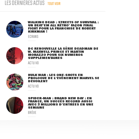
LES DERNIÈRES ACTUS
TOUT VOIR
WALKING DEAD : STREETS OF SURVIVAL :
UN BEAT'EM ALL RÉTRO' FAÇON FINAL
FIGHT POUR LA FRANCHISE DE ROBERT
KIRKMAN !
ECRANS
DC RENOUVELLE LA SÉRIE DEADMAN DE
W. MAXWELL PRINCE ET MARTIN
MORAZZO POUR SIX NUMÉROS
SUPPLÉMENTAIRES
ACTU VO
HULK WAR : LES ONE-SHOTS EN
PROLOGUE DE L'ÉVÈNEMENT MARVEL SE
DÉVOILENT
ACTU VO
SPIDER-MAN : BRAND NEW DAY : EN
FRANCE, UN SUCCÈS RECORD AUSSI
AVEC 3 MILLIONS D'ENTRÉES EN UNE
SEMAINE
BRÈVE