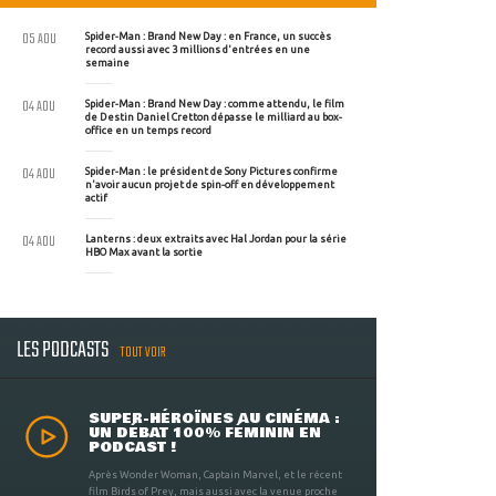
05 AOU
Spider-Man : Brand New Day : en France, un succès
record aussi avec 3 millions d'entrées en une
semaine
04 AOU
Spider-Man : Brand New Day : comme attendu, le film
de Destin Daniel Cretton dépasse le milliard au box-
office en un temps record
04 AOU
Spider-Man : le président de Sony Pictures confirme
n'avoir aucun projet de spin-off en développement
actif
04 AOU
Lanterns : deux extraits avec Hal Jordan pour la série
HBO Max avant la sortie
LES PODCASTS
TOUT VOIR
SUPER-HÉROÏNES AU CINÉMA :
UN DÉBAT 100% FÉMININ EN
PODCAST !
Après Wonder Woman, Captain Marvel, et le récent
film Birds of Prey, mais aussi avec la venue proche