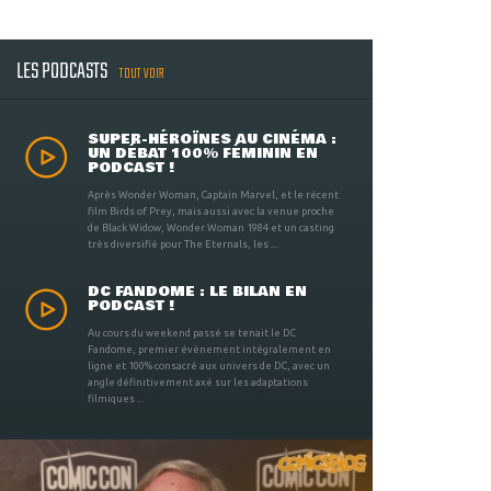
LES PODCASTS
TOUT VOIR
SUPER-HÉROÏNES AU CINÉMA :
UN DÉBAT 100% FÉMININ EN
PODCAST !
Après Wonder Woman, Captain Marvel, et le récent
film Birds of Prey, mais aussi avec la venue proche
de Black Widow, Wonder Woman 1984 et un casting
très diversifié pour The Eternals, les ...
DC FANDOME : LE BILAN EN
PODCAST !
Au cours du weekend passé se tenait le DC
Fandome, premier évènement intégralement en
ligne et 100% consacré aux univers de DC, avec un
angle définitivement axé sur les adaptations
filmiques ...