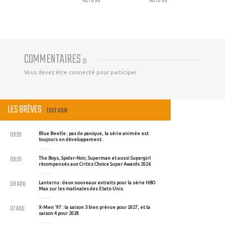
COMMENTAIRES
(
0
)
Vous devez être connecté pour participer
LES BRÈVES
TOUT VOIR
09:20
Blue Beetle : pas de panique, la série animée est
toujours en développement.
09:01
The Boys, Spider-Noir, Superman et aussi Supergirl
récompensés aux Critics Choice Super Awards 2026
08 AOU
Lanterns : deux nouveaux extraits pour la série HBO
Max sur les matinales des Etats-Unis
07 AOU
X-Men '97 : la saison 3 bien prévue pour 2027, et la
saison 4 pour 2028