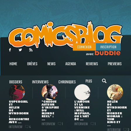
CONNEXION
INSCRIPTION
HOME
BRÈVES
NEWS
AGENDA
REVIEWS
PREVIEWS
PLUS
DOSSIERS
INTERVIEWS
CHRONIQUES
SUPERGIRL
"CHAQUE
L'AMOUR
HELEN
ET
AUTEUR
ET LA
DE
HELEN
S'INSPIRE
VERMINE
WYNDHORN
DE
DU
: WILL
ET
WYNDHORN
MONDE
MCPHAIL,
WONDER
:
RÉEL" :
OU L'ART
WOMAN :
RENCONTRE
...
DE ...
TOM
AVEC ...
KING ET
INTERVIEW
INTERVIEW
1
1
...
INTERVIEW
4
INTERVIEW
3