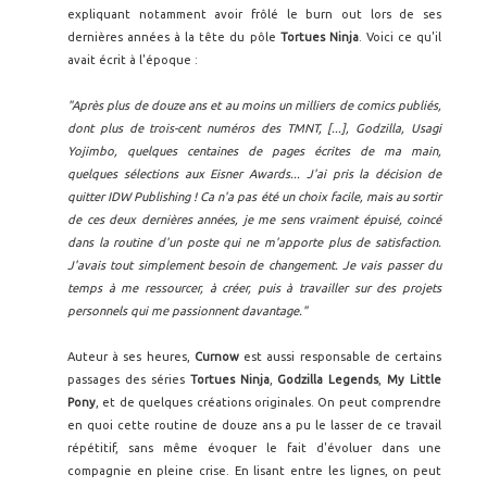
expliquant notamment avoir frôlé le burn out lors de ses
dernières années à la tête du pôle
Tortues Ninja
. Voici ce qu'il
avait écrit à l'époque :
"Après plus de douze ans et au moins un milliers de comics publiés,
dont plus de trois-cent numéros des TMNT, [...], Godzilla, Usagi
Yojimbo, quelques centaines de pages écrites de ma main,
quelques sélections aux Eisner Awards... J'ai pris la décision de
quitter IDW Publishing ! Ca n'a pas été un choix facile, mais au sortir
de ces deux dernières années, je me sens vraiment épuisé, coincé
dans la routine d'un poste qui ne m'apporte plus de satisfaction.
J'avais tout simplement besoin de changement. Je vais passer du
temps à me ressourcer, à créer, puis à travailler sur des projets
personnels qui me passionnent davantage."
Auteur à ses heures,
Curnow
est aussi responsable de certains
passages des séries
Tortues Ninja
,
Godzilla Legends
,
My Little
Pony
, et de quelques créations originales. On peut comprendre
en quoi cette routine de douze ans a pu le lasser de ce travail
répétitif, sans même évoquer le fait d'évoluer dans une
compagnie en pleine crise. En lisant entre les lignes, on peut