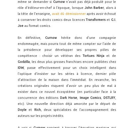
même se demander si
Curnow
n'avait pas déjà postulé pour le
rôle d'éditeur-en-chef à l'époque, lorsque
John Barber
, alors à
la tête de l'enseigne,
avait dû démissionner
après avoir échoué
à conserver les droits comics deux licences
Transformers
et
G.I.
Joe
au format comics.
En définitive,
Curnow
hérite donc d'une compagnie
endommagée, mais pourra tout de même compter sur l'aide de
la présidence pour développer ses propres pôles de
compétence : choisir un vétéran des
Tortues Ninja
et de
Godzilla
, les deux plus grosses franchises encore publiées chez
IDW
, passe effectivement pour un choix intelligent dans
l'optique d'insister sur les séries à licence, dernier pôle
d'attraction de la maison dans l'immédiat. En revanche, les
créations originales risquent d'avoir un peu plus de mal à
exister dans ce nouvel écosystème (en particulier face à la
concurrence des éditions
Dark Horse
,
Image Comics
,
DSTLRY
,
etc). Une nouvelle direction déjà amorcée par le départ de
Doyle
et
Rich
, deux spécialistes de l'accompagnement des
auteurs sur les projets inédits.
A voir si
Curnow
parvient à trouver l'équation magique qui