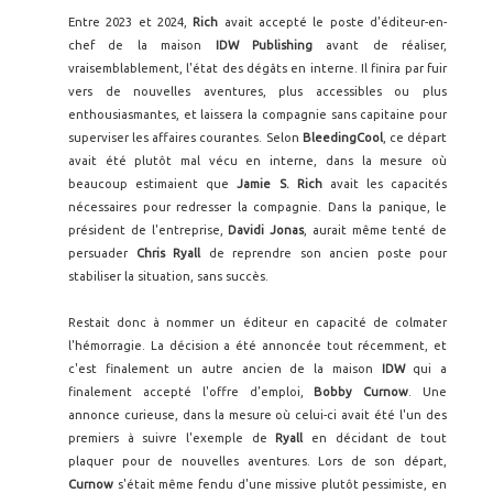
Entre 2023 et 2024,
Rich
avait accepté le poste d'éditeur-en-
chef de la maison
IDW Publishing
avant de réaliser,
vraisemblablement, l'état des dégâts en interne. Il finira par fuir
vers de nouvelles aventures, plus accessibles ou plus
enthousiasmantes, et laissera la compagnie sans capitaine pour
superviser les affaires courantes. Selon
BleedingCool
, ce départ
avait été plutôt mal vécu en interne, dans la mesure où
beaucoup estimaient que
Jamie S. Rich
avait les capacités
nécessaires pour redresser la compagnie. Dans la panique, le
président de l'entreprise,
Davidi Jonas
, aurait même tenté de
persuader
Chris Ryall
de reprendre son ancien poste pour
stabiliser la situation, sans succès.
Restait donc à nommer un éditeur en capacité de colmater
l'hémorragie. La décision a été annoncée tout récemment, et
c'est finalement un autre ancien de la maison
IDW
qui a
finalement accepté l'offre d'emploi,
Bobby Curnow
. Une
annonce curieuse, dans la mesure où celui-ci avait été l'un des
premiers à suivre l'exemple de
Ryall
en décidant de tout
plaquer pour de nouvelles aventures. Lors de son départ,
Curnow
s'était même fendu d'une missive plutôt pessimiste, en