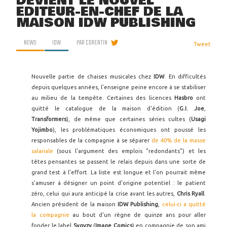
DEVIENT LE NOUVEL
ÉDITEUR-EN-CHEF DE LA
MAISON IDW PUBLISHING
NEWS
IDW
PAR
CORENTIN
Tweet
Nouvelle partie de chaises musicales chez
IDW
. En difficultés
depuis quelques années, l'enseigne peine encore à se stabiliser
au milieu de la tempête. Certaines des licences
Hasbro
ont
quitté le catalogue de la maison d'édition (
G.I. Joe
,
Transformers
), de même que certaines séries cultes (
Usagi
Yojimbo
), les problématiques économiques ont poussé les
responsables de la compagnie à se séparer
de 40% de la masse
salariale
(sous l'argument des emplois "redondants") et les
têtes pensantes se passent le relais depuis dans une sorte de
grand test à l'effort. La liste est longue et l'on pourrait même
s'amuser à désigner un point d'origine potentiel : le patient
zéro, celui qui aura anticipé la crise avant les autres,
Chris Ryall
.
Ancien président de la maison
IDW Publishing
,
celui-ci a quitté
la compagnie
au bout d'un règne de quinze ans pour aller
fonder le label
Sygyzy
(
Image Comics
) en compagnie de son ami