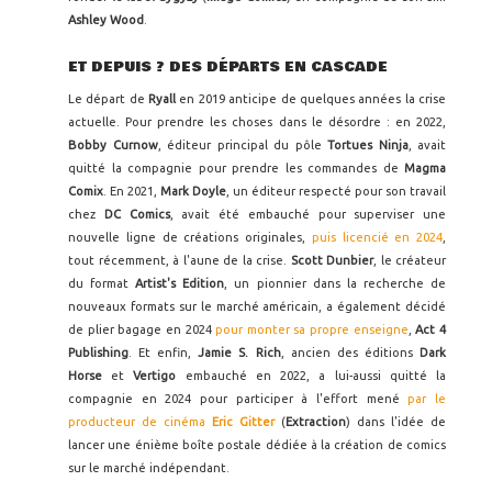
Ashley Wood
.
ET DEPUIS ? DES DÉPARTS EN CASCADE
Le départ de
Ryall
en 2019 anticipe de quelques années la crise
actuelle. Pour prendre les choses dans le désordre : en 2022,
Bobby Curnow
, éditeur principal du pôle
Tortues Ninja
, avait
quitté la compagnie pour prendre les commandes de
Magma
Comix
. En 2021,
Mark Doyle
, un éditeur respecté pour son travail
chez
DC Comics
, avait été embauché pour superviser une
nouvelle ligne de créations originales,
puis licencié en 2024
,
tout récemment, à l'aune de la crise.
Scott Dunbier
, le créateur
du format
Artist's Edition
, un pionnier dans la recherche de
nouveaux formats sur le marché américain, a également décidé
de plier bagage en 2024
pour monter sa propre enseigne
,
Act 4
Publishing
. Et enfin,
Jamie S. Rich
, ancien des éditions
Dark
Horse
et
Vertigo
embauché en 2022, a lui-aussi quitté la
compagnie en 2024 pour participer à l'effort mené
par le
producteur de cinéma
Eric Gitter
(
Extraction
) dans l'idée de
lancer une énième boîte postale dédiée à la création de comics
sur le marché indépendant.