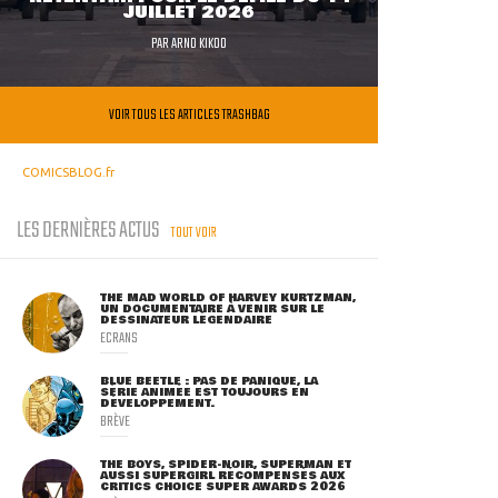
JUILLET 2026
PAR
ARNO KIKOO
VOIR TOUS LES ARTICLES TRASHBAG
COMICSBLOG.fr
LES DERNIÈRES ACTUS
TOUT VOIR
THE MAD WORLD OF HARVEY KURTZMAN,
UN DOCUMENTAIRE À VENIR SUR LE
DESSINATEUR LÉGENDAIRE
ECRANS
BLUE BEETLE : PAS DE PANIQUE, LA
SÉRIE ANIMÉE EST TOUJOURS EN
DÉVELOPPEMENT.
BRÈVE
THE BOYS, SPIDER-NOIR, SUPERMAN ET
AUSSI SUPERGIRL RÉCOMPENSÉS AUX
CRITICS CHOICE SUPER AWARDS 2026