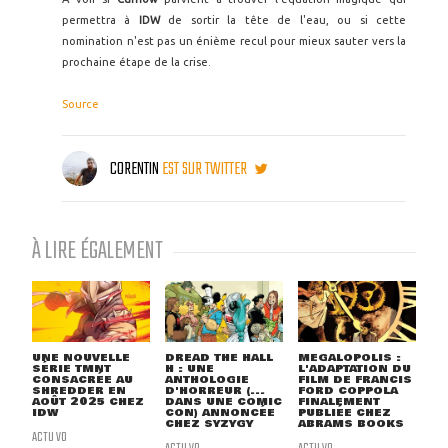
permettra à
IDW
de sortir la tête de l'eau, ou si cette
nomination n'est pas un énième recul pour mieux sauter vers la
prochaine étape de la crise.
Source
CORENTIN
EST SUR TWITTER
À LIRE ÉGALEMENT
UNE NOUVELLE
DREAD THE HALL
MEGALOPOLIS :
SÉRIE TMNT
H : UNE
L'ADAPTATION DU
CONSACRÉE AU
ANTHOLOGIE
FILM DE FRANCIS
SHREDDER EN
D'HORREUR (...
FORD COPPOLA
AOÛT 2025 CHEZ
DANS UNE COMIC
FINALEMENT
IDW
CON) ANNONCÉE
PUBLIÉE CHEZ
CHEZ SYZYGY
ABRAMS BOOKS
ACTU VO
ACTU VO
ACTU VO