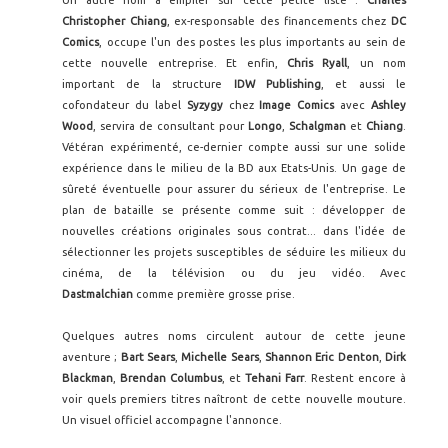
Un autre nom à empiler sur cette petite liste :
Charles
Christopher Chiang
, ex-responsable des financements chez
DC
Comics
, occupe l'un des postes les plus importants au sein de
cette nouvelle entreprise. Et enfin,
Chris Ryall
, un nom
important de la structure
IDW Publishing
, et aussi le
cofondateur du label
Syzygy
chez
Image Comics
avec
Ashley
Wood
, servira de consultant pour
Longo
,
Schalgman
et
Chiang
.
Vétéran expérimenté, ce-dernier compte aussi sur une solide
expérience dans le milieu de la BD aux Etats-Unis. Un gage de
sûreté éventuelle pour assurer du sérieux de l'entreprise. Le
plan de bataille se présente comme suit : développer de
nouvelles créations originales sous contrat... dans l'idée de
sélectionner les projets susceptibles de séduire les milieux du
cinéma, de la télévision ou du jeu vidéo. Avec
Dastmalchian
comme première grosse prise.
Quelques autres noms circulent autour de cette jeune
aventure ;
Bart Sears
,
Michelle Sears
,
Shannon Eric Denton
,
Dirk
Blackman
,
Brendan Columbus
, et
Tehani Farr
. Restent encore à
voir quels premiers titres naîtront de cette nouvelle mouture.
Un visuel officiel accompagne l'annonce.