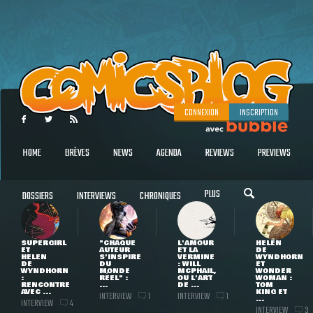
CONNEXION
INSCRIPTION
HOME
BRÈVES
NEWS
AGENDA
REVIEWS
PREVIEWS
PLUS
DOSSIERS
INTERVIEWS
CHRONIQUES
SUPERGIRL
"CHAQUE
L'AMOUR
HELEN
ET
AUTEUR
ET LA
DE
HELEN
S'INSPIRE
VERMINE
WYNDHORN
DE
DU
: WILL
ET
WYNDHORN
MONDE
MCPHAIL,
WONDER
:
RÉEL" :
OU L'ART
WOMAN :
RENCONTRE
...
DE ...
TOM
AVEC ...
KING ET
INTERVIEW
INTERVIEW
1
1
...
INTERVIEW
4
INTERVIEW
3