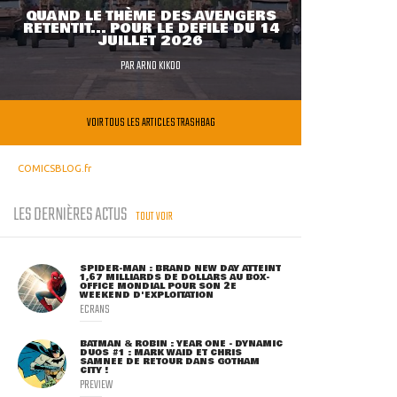
QUAND LE THÈME DES AVENGERS
RETENTIT... POUR LE DÉFILÉ DU 14
JUILLET 2026
PAR
ARNO KIKOO
VOIR TOUS LES ARTICLES TRASHBAG
COMICSBLOG.fr
LES DERNIÈRES ACTUS
TOUT VOIR
SPIDER-MAN : BRAND NEW DAY ATTEINT
1,67 MILLIARDS DE DOLLARS AU BOX-
OFFICE MONDIAL POUR SON 2E
WEEKEND D'EXPLOITATION
ECRANS
BATMAN & ROBIN : YEAR ONE - DYNAMIC
DUOS #1 : MARK WAID ET CHRIS
SAMNEE DE RETOUR DANS GOTHAM
CITY !
PREVIEW