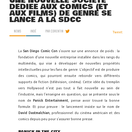
UNE NOUVELLE SOCIÉTÉ
DÉDIÉE AUX COMICS (ET
AUX FILMS) DE GENRE SE
LANCE À LA SDCC
NEWS
INDÉ
PAR
CORENTIN
Tweet
La
San Diego Comic Con
s'ouvre sur une annonce de poids : la
fondation d'une nouvelle entreprise installée dans les rangs du
multimédia, qui vise à développer de nouvelles propriétés
intellectuelles pour les fans de genre. L'objectif est de produire
des comics, qui pourront ensuite rebondir vers différents
supports de fiction (télévision, cinéma). Cette idée du tremplin
vers Hollywood n'est pas tout à fait nouvelle au sein de
l'industrie, mais l'enseigne en question, qui se présente sous le
nom de
Panick Entertainment
, pense avoir trouvé la bonne
formule. Et pour preuve : le lancement insiste sur le nom de
David Dastmalchian
, professionnel du cinéma américain et des
comics depuis peu pour s'assurer bonne presse.
PANICK IN THE CITY