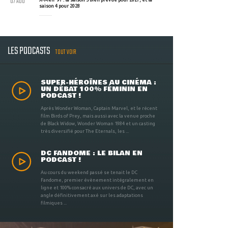
07 AOU
saison 4 pour 2028
LES PODCASTS
TOUT VOIR
SUPER-HÉROÏNES AU CINÉMA :
UN DÉBAT 100% FÉMININ EN
PODCAST !
Après Wonder Woman, Captain Marvel, et le récent
film Birds of Prey, mais aussi avec la venue proche
de Black Widow, Wonder Woman 1984 et un casting
très diversifié pour The Eternals, les ...
DC FANDOME : LE BILAN EN
PODCAST !
Au cours du weekend passé se tenait le DC
Fandome, premier évènement intégralement en
ligne et 100% consacré aux univers de DC, avec un
angle définitivement axé sur les adaptations
filmiques ...