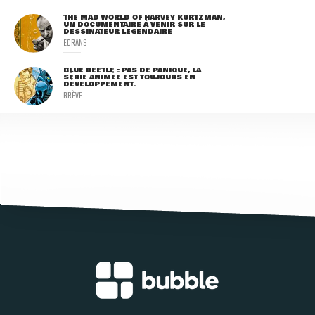
THE MAD WORLD OF HARVEY KURTZMAN,
UN DOCUMENTAIRE À VENIR SUR LE
DESSINATEUR LÉGENDAIRE
ECRANS
BLUE BEETLE : PAS DE PANIQUE, LA
SÉRIE ANIMÉE EST TOUJOURS EN
DÉVELOPPEMENT.
BRÈVE