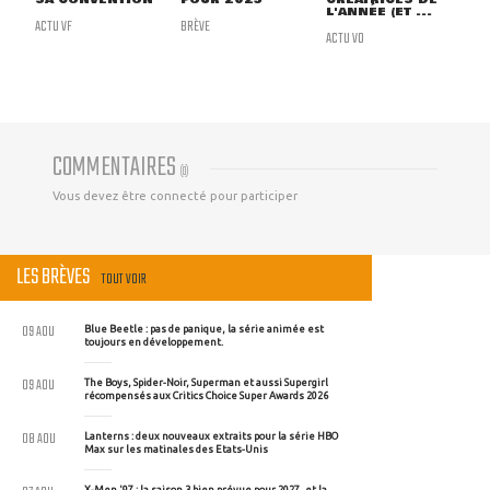
L'ANNÉE (ET ...
ACTU VF
BRÈVE
ACTU VO
COMMENTAIRES
(
0
)
Vous devez être connecté pour participer
LES BRÈVES
TOUT VOIR
09 AOU
Blue Beetle : pas de panique, la série animée est
toujours en développement.
09 AOU
The Boys, Spider-Noir, Superman et aussi Supergirl
récompensés aux Critics Choice Super Awards 2026
08 AOU
Lanterns : deux nouveaux extraits pour la série HBO
Max sur les matinales des Etats-Unis
X-Men '97 : la saison 3 bien prévue pour 2027, et la