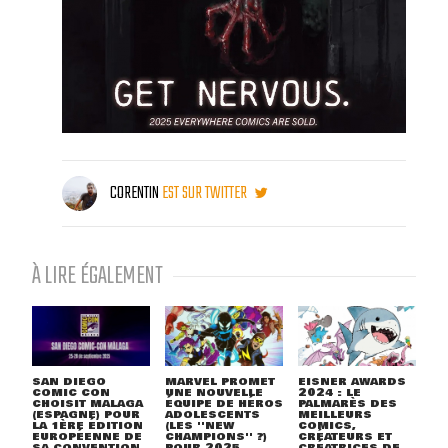
CORENTIN
EST SUR TWITTER
À LIRE ÉGALEMENT
SAN DIEGO
MARVEL PROMET
EISNER AWARDS
COMIC CON
UNE NOUVELLE
2024 : LE
CHOISIT MALAGA
ÉQUIPE DE HÉROS
PALMARÈS DES
(ESPAGNE) POUR
ADOLESCENTS
MEILLEURS
LA 1ÈRE ÉDITION
(LES ''NEW
COMICS,
EUROPÉENNE DE
CHAMPIONS'' ?)
CRÉATEURS ET
SA CONVENTION
POUR 2025
CRÉATRICES DE