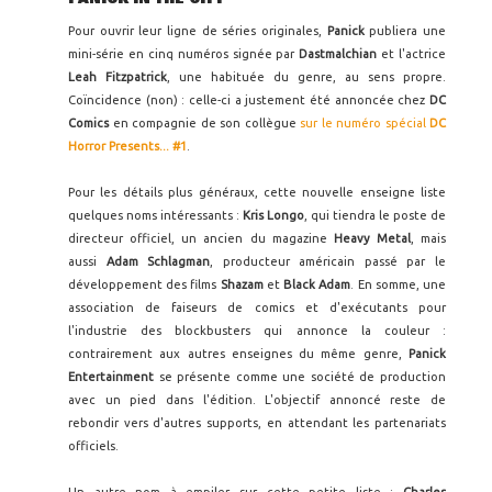
Pour ouvrir leur ligne de séries originales,
Panick
publiera une
mini-série en cinq numéros signée par
Dastmalchian
et l'actrice
Leah Fitzpatrick
, une habituée du genre, au sens propre.
Coïncidence (non) : celle-ci a justement été annoncée chez
DC
Comics
en compagnie de son collègue
sur le numéro spécial
DC
Horror Presents... #1
.
Pour les détails plus généraux, cette nouvelle enseigne liste
quelques noms intéressants :
Kris Longo
, qui tiendra le poste de
directeur officiel, un ancien du magazine
Heavy Metal
, mais
aussi
Adam Schlagman
, producteur américain passé par le
développement des films
Shazam
et
Black Adam
. En somme, une
association de faiseurs de comics et d'exécutants pour
l'industrie des blockbusters qui annonce la couleur :
contrairement aux autres enseignes du même genre,
Panick
Entertainment
se présente comme une société de production
avec un pied dans l'édition. L'objectif annoncé reste de
rebondir vers d'autres supports, en attendant les partenariats
officiels.