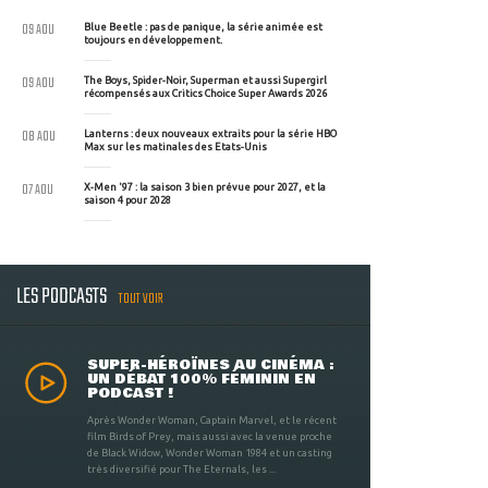
09 AOU
Blue Beetle : pas de panique, la série animée est
toujours en développement.
09 AOU
The Boys, Spider-Noir, Superman et aussi Supergirl
récompensés aux Critics Choice Super Awards 2026
08 AOU
Lanterns : deux nouveaux extraits pour la série HBO
Max sur les matinales des Etats-Unis
07 AOU
X-Men '97 : la saison 3 bien prévue pour 2027, et la
saison 4 pour 2028
LES PODCASTS
TOUT VOIR
SUPER-HÉROÏNES AU CINÉMA :
UN DÉBAT 100% FÉMININ EN
PODCAST !
Après Wonder Woman, Captain Marvel, et le récent
film Birds of Prey, mais aussi avec la venue proche
de Black Widow, Wonder Woman 1984 et un casting
très diversifié pour The Eternals, les ...