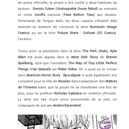
de proue officielle, le projet a été confié à deux habitués du
secteur :
Dennis Culver
(
Unstoppable Doom Patrol
) au scénario
et notre
Geoffo
national (
Time Before Time
) aux dessins.
Partenaires de longue date, les deux copains s'étaient déjà
associés au moment de concevoir la série
Burnouts
(
Image
Comics
) ou sur le titre
Future State : Gotham
(
DC Comics
).
Cocorico.
Connu pour sa prestation dans la série
The Path
(
Hulu
),
Kyle
Allen
est aussi apparu dans le
West Side Story
de
Steven
Spielberg
, ainsi que l'excellent
The Map of Tiny Little Perfect
Things
d'
Ian Samuels
sur
Prime Video
. On a aussi pu le croiser
dans
American Horror Story : Apocalypse
. Il avait également été
considéré pour le rôle de
Musclor
dans l'adaptation des
Maîtres
de l'Univers
avant que le projet ne se transforme une fois de
plus, pour lui préférer
Nicholas Galitzine
en vedette officielle.
La série est née d'une envie personnelle de sa part, en
compagnie de son ami
Anders Ravenstad
.