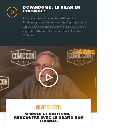
DC FANDOME : LE BILAN EN
PODCAST !
Au cours du weekend passé se tenait le DC
Fandome, premier évènement intégralement en
ligne et 100% consacré aux univers de DC, avec un
angle définitivement axé sur les adaptations
filmiques ...
COMICSBLOG TV
MARVEL ET POLITIQUE :
RENCONTRE AVEC LE GRAND ROY
THOMAS