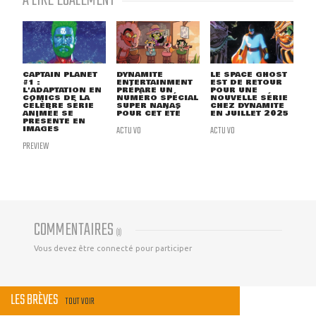
À LIRE ÉGALEMENT
CAPTAIN PLANET
DYNAMITE
LE SPACE GHOST
#1 :
ENTERTAINMENT
EST DE RETOUR
L'ADAPTATION EN
PRÉPARE UN
POUR UNE
COMICS DE LA
NUMÉRO SPÉCIAL
NOUVELLE SÉRIE
CÉLÈBRE SÉRIE
SUPER NANAS
CHEZ DYNAMITE
ANIMÉE SE
POUR CET ÉTÉ
EN JUILLET 2025
PRÉSENTE EN
IMAGES
ACTU VO
ACTU VO
PREVIEW
COMMENTAIRES
(
0
)
Vous devez être connecté pour participer
LES BRÈVES
TOUT VOIR