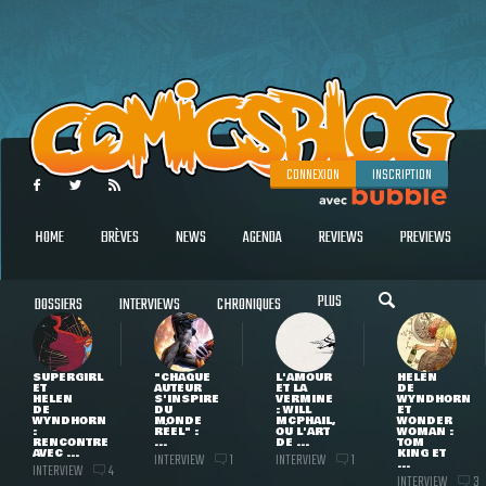
CONNEXION
INSCRIPTION
HOME
BRÈVES
NEWS
AGENDA
REVIEWS
PREVIEWS
PLUS
DOSSIERS
INTERVIEWS
CHRONIQUES
SUPERGIRL
"CHAQUE
L'AMOUR
HELEN
ET
AUTEUR
ET LA
DE
HELEN
S'INSPIRE
VERMINE
WYNDHORN
DE
DU
: WILL
ET
WYNDHORN
MONDE
MCPHAIL,
WONDER
:
RÉEL" :
OU L'ART
WOMAN :
RENCONTRE
...
DE ...
TOM
AVEC ...
KING ET
INTERVIEW
INTERVIEW
1
1
...
INTERVIEW
4
INTERVIEW
3