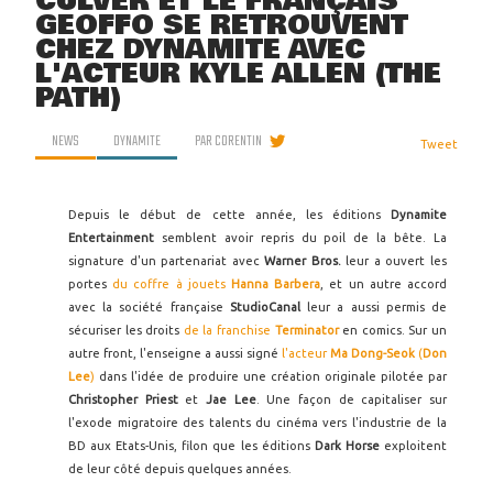
CULVER ET LE FRANÇAIS
GEOFFO SE RETROUVENT
CHEZ DYNAMITE AVEC
L'ACTEUR KYLE ALLEN (THE
PATH)
NEWS
DYNAMITE
PAR
CORENTIN
Tweet
Depuis le début de cette année, les éditions
Dynamite
Entertainment
semblent avoir repris du poil de la bête. La
signature d'un partenariat avec
Warner Bros.
leur a ouvert les
portes
du coffre à jouets
Hanna Barbera
, et un autre accord
avec la société française
StudioCanal
leur a aussi permis de
sécuriser les droits
de la franchise
Terminator
en comics. Sur un
autre front, l'enseigne a aussi signé
l'acteur
Ma Dong-Seok
(
Don
Lee
)
dans l'idée de produire une création originale pilotée par
Christopher Priest
et
Jae Lee
. Une façon de capitaliser sur
l'exode migratoire des talents du cinéma vers l'industrie de la
BD aux Etats-Unis, filon que les éditions
Dark Horse
exploitent
de leur côté depuis quelques années.