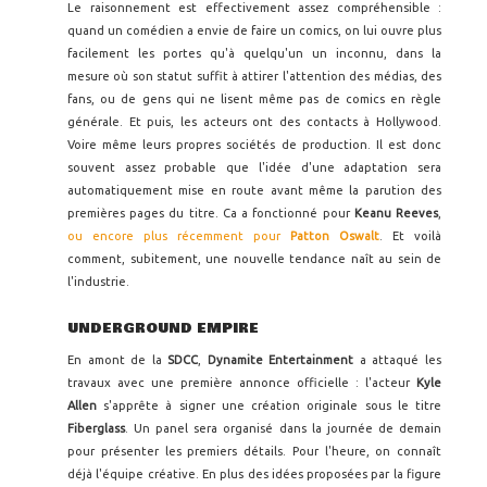
Le raisonnement est effectivement assez compréhensible :
quand un comédien a envie de faire un comics, on lui ouvre plus
facilement les portes qu'à quelqu'un un inconnu, dans la
mesure où son statut suffit à attirer l'attention des médias, des
fans, ou de gens qui ne lisent même pas de comics en règle
générale. Et puis, les acteurs ont des contacts à Hollywood.
Voire même leurs propres sociétés de production. Il est donc
souvent assez probable que l'idée d'une adaptation sera
automatiquement mise en route avant même la parution des
premières pages du titre. Ca a fonctionné pour
Keanu Reeves
,
ou encore plus récemment pour
Patton Oswalt
. Et voilà
comment, subitement, une nouvelle tendance naît au sein de
l'industrie.
UNDERGROUND EMPIRE
En amont de la
SDCC
,
Dynamite Entertainment
a attaqué les
travaux avec une première annonce officielle : l'acteur
Kyle
Allen
s'apprête à signer une création originale sous le titre
Fiberglass
. Un panel sera organisé dans la journée de demain
pour présenter les premiers détails. Pour l'heure, on connaît
déjà l'équipe créative. En plus des idées proposées par la figure