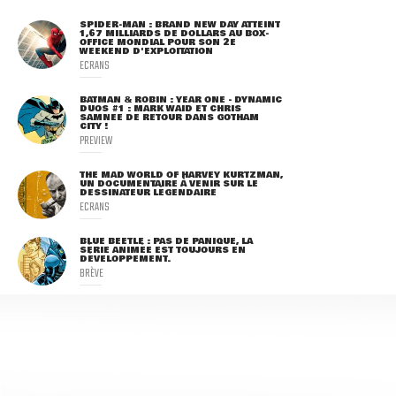
SPIDER-MAN : BRAND NEW DAY ATTEINT
1,67 MILLIARDS DE DOLLARS AU BOX-
OFFICE MONDIAL POUR SON 2E
WEEKEND D'EXPLOITATION
ECRANS
BATMAN & ROBIN : YEAR ONE - DYNAMIC
DUOS #1 : MARK WAID ET CHRIS
SAMNEE DE RETOUR DANS GOTHAM
CITY !
PREVIEW
THE MAD WORLD OF HARVEY KURTZMAN,
UN DOCUMENTAIRE À VENIR SUR LE
DESSINATEUR LÉGENDAIRE
ECRANS
BLUE BEETLE : PAS DE PANIQUE, LA
SÉRIE ANIMÉE EST TOUJOURS EN
DÉVELOPPEMENT.
BRÈVE