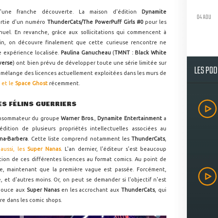
d'une franche découverte. La maison d'édition
Dynamite
04 AOU
ortie d'un numéro
ThunderCats/The PowerPuff Girls #0
pour les
uel. En revanche, grâce aux sollicitations qui commencent à
uin, on découvre finalement que cette curieuse rencontre ne
te expérience localisée.
Paulina Ganucheau
(
TMNT : Black White
verse
) ont bien prévu de développer toute une série limitée sur
LES PO
e mélange des licences actuellement exploitées dans les murs de
et le
Space Ghost
récemment.
DES FÉLINS GUERRIERS
consommateur du groupe
Warner Bros.
,
Dynamite Entertainment
a
édition de plusieurs propriétés intellectuelles associées au
na-Barbera
. Cette liste comprend notamment les
ThunderCats
,
 aussi, les
Super Nanas
. L'an dernier, l'éditeur s'est beaucoup
ction de ces différentes licences au format comics. Au point de
ite, maintenant que la première vague est passée. Forcément,
, et d'autres moins. Or, on peut se demander si l'objectif n'est
pouce aux
Super Nanas
en les accrochant aux
ThunderCats
, qui
ire dans les comic shops.