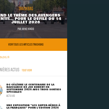
TRASHBAG
ND LE THÈME DES AVENGERS
NTIT... POUR LE DÉFILÉ DU 14
JUILLET 2026
PAR
ARNO KIKOO
VOIR TOUS LES ARTICLES TRASHBAG
BLOG.fr
NIÈRES ACTUS
TOUT VOIR
DC CÉLÈBRE LE CENTENAIRE DE LA
NAISSANCE DE JOE KUBERT EN
SEPTEMBRE 2026 AVEC TROIS SORTIES
SPÉCIALES
ACTU VO
UNE EXPOSITION "LES SUPER-HÉROS À
LA FRANÇAISE" POUR L'ÉDITION 2026