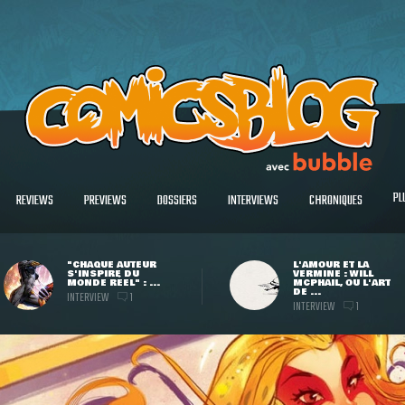
PL
REVIEWS
PREVIEWS
DOSSIERS
INTERVIEWS
CHRONIQUES
"CHAQUE AUTEUR
L'AMOUR ET LA
S'INSPIRE DU
VERMINE : WILL
MONDE RÉEL" : ...
MCPHAIL, OU L'ART
DE ...
INTERVIEW
1
INTERVIEW
1