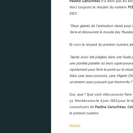
Paulina Ganucheau
n'a donc pas eu beso
Voici toujours le résumé du numéro
FC
2025 :
"Deux géants de l'animation réunis pour 
Terre et découvrent le monde des Thunder
Et voici le résumé du premier numéro de 
"Après avoir été piégées dans une fusée 
une planète planète où leurs super-pouvoi
rapidement pour faire le point sur la situa
Mais sans leurs pouvoirs, sans l'Agent Ch
un ennemi aussi puissant que Mumm-Ra ?
Oui, que ? Que vont elles pouvoir faire 
ça. Rendez-vous le 4 juin 2025 pour le 
couvertures de
Paulina Ganucheau
,
Col
le premier numéro.
Source