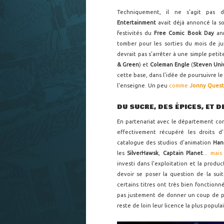
Techniquement, il ne s'agit pas 
Entertainment
avait déjà annoncé la s
festivités du
Free Comic Book Day
ann
tomber pour les sorties du mois de j
devrait pas s'arrêter à une simple peti
& Green
) et
Coleman Engle
(
Steven Uni
cette base, dans l'idée de poursuivre l
l'enseigne. Un peu
comme
Jonny Quest
DU SUCRE, DES ÉPICES, ET 
En partenariat avec le département 
effectivement récupéré les droits d'
catalogue des studios d'animation
Han
les
SilverHawsk
,
Captain Planet
...
mais
investi dans l'exploitation et la produ
devoir se poser la question de la su
certains titres ont très bien fonctionné
pas justement de donner un coup de 
reste de loin leur licence la plus popula