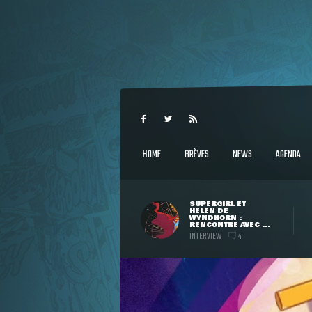
HOME
BRÈVES
NEWS
AGENDA
SUPERGIRL ET
HELEN DE
WYNDHORN :
RENCONTRE AVEC ...
INTERVIEW
4