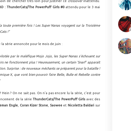
in de chercher très loin pour justifier ce
crossover
inattendu.
BD : ThunderCats/The PowerPuff Girls #0
attendu pour le 3 mai
la toute première fois ! Les Super Nanas voyagent sur la Troisième
Cats !"
la série annoncée pour le mois de juin :
pilotée par le maléfique Mojo Jojo, les Super Nanas s'échouent sur
rs ne fonctionnent plus ! Heureusement, un certain 'Snarf' apparaît
tion. Surprise : de nouveaux méchants se préparent pour la bataille !
imique X, que vont bien pouvoir faire Belle, Bulle et Rebelle contre
"
? Hein ? On ne sait pas. On n'a pas encore lu la série, c'est pour
lancement de la série
ThunderCats/The PowerPuff Girls
avec des
eman Engle
,
Coran Kizer
Stone
,
Saowee
et
Nicoletta Baldari
sur