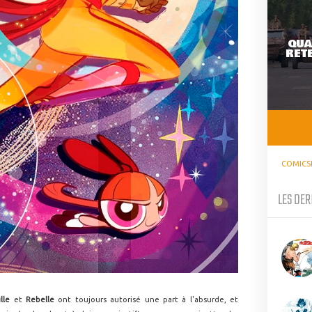
QUA
RETE
COMICS
LES DER
lle
et
Rebelle
ont toujours autorisé une part à l'absurde, et