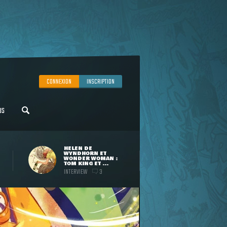
CONNEXION
INSCRIPTION
US
HELEN DE
WYNDHORN ET
WONDER WOMAN :
TOM KING ET ...
INTERVIEW
3