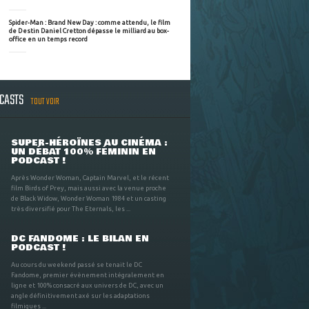
Spider-Man : Brand New Day : comme attendu, le film
de Destin Daniel Cretton dépasse le milliard au box-
office en un temps record
DCASTS
TOUT VOIR
SUPER-HÉROÏNES AU CINÉMA :
UN DÉBAT 100% FÉMININ EN
PODCAST !
Après Wonder Woman, Captain Marvel, et le récent
film Birds of Prey, mais aussi avec la venue proche
de Black Widow, Wonder Woman 1984 et un casting
très diversifié pour The Eternals, les ...
DC FANDOME : LE BILAN EN
PODCAST !
Au cours du weekend passé se tenait le DC
Fandome, premier évènement intégralement en
ligne et 100% consacré aux univers de DC, avec un
angle définitivement axé sur les adaptations
filmiques ...