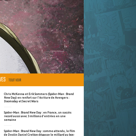
ÈVES
TOUT VOIR
Chris McKenna et Erik Sommers (Spider-Man : Brand
New Day) en renfort sur l'écriture de Avengers :
Doomsday et Secret Wars
Spider-Man : Brand New Day : en France, un succès
record aussi avec 3 millions d'entrées en une
semaine
Spider-Man : Brand New Day : comme attendu, le film
de Destin Daniel Cretton dépasse le milliard au box-