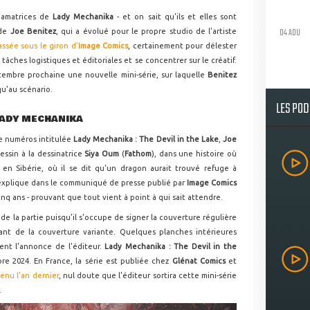
 amatrices de
Lady Mechanika
- et on sait qu'ils et elles sont
04 AOU
 de
Joe Benitez
, qui a évolué pour le propre studio de l'artiste
ssée sous le giron d'
Image Comics
, certainement pour délester
tâches logistiques et éditoriales et se concentrer sur le créatif.
embre prochaine une nouvelle mini-série, sur laquelle
Benitez
qu'au scénario.
LES PO
LADY MECHANIKA
re numéros intitulée
Lady Mechanika : The Devil in the Lake
,
Joe
essin à la dessinatrice
Siya Oum
(
Fathom
), dans une histoire où
 en Sibérie, où il se dit qu'un dragon aurait trouvé refuge à
explique dans le communiqué de presse publié par
Image Comics
inq ans - prouvant que tout vient à point à qui sait attendre.
de la partie puisqu'il s'occupe de signer la couverture régulière
ant de la couverture variante. Quelques planches intérieures
ent l'annonce de l'éditeur.
Lady Mechanika : The Devil in the
re 2024. En France, la série est publiée chez
Glénat Comics
et
enu l'an dernier
, nul doute que l'éditeur sortira cette mini-série
.