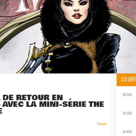
LES BR
06 AOU
 DE RETOUR EN
AVEC LA MINI-SÉRIE THE
E
05 AOU
Tweet
04 AOU