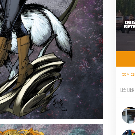
QUA
RETE
COMICS
LES DER