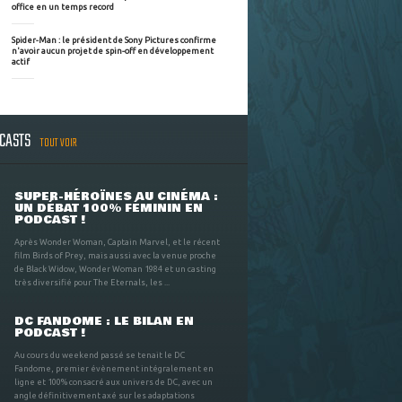
office en un temps record
Spider-Man : le président de Sony Pictures confirme
n'avoir aucun projet de spin-off en développement
actif
DCASTS
TOUT VOIR
SUPER-HÉROÏNES AU CINÉMA :
UN DÉBAT 100% FÉMININ EN
PODCAST !
Après Wonder Woman, Captain Marvel, et le récent
film Birds of Prey, mais aussi avec la venue proche
de Black Widow, Wonder Woman 1984 et un casting
très diversifié pour The Eternals, les ...
DC FANDOME : LE BILAN EN
PODCAST !
Au cours du weekend passé se tenait le DC
Fandome, premier évènement intégralement en
ligne et 100% consacré aux univers de DC, avec un
angle définitivement axé sur les adaptations