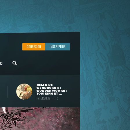
CONNEXION
INSCRIPTION
US
HELEN DE
WYNDHORN ET
WONDER WOMAN :
TOM KING ET ...
INTERVIEW
3