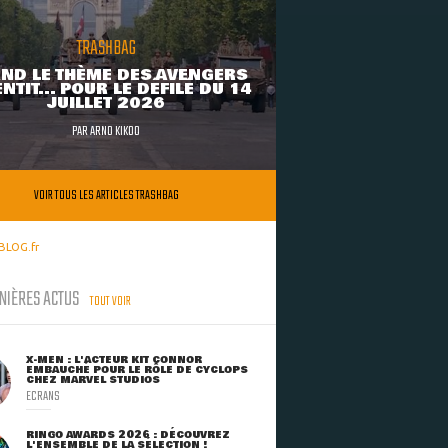
TRASHBAG
ND LE THÈME DES AVENGERS
NTIT... POUR LE DÉFILÉ DU 14
JUILLET 2026
PAR
ARNO KIKOO
VOIR TOUS LES ARTICLES TRASHBAG
BLOG.fr
NIÈRES ACTUS
TOUT VOIR
X-MEN : L'ACTEUR KIT CONNOR
EMBAUCHÉ POUR LE RÔLE DE CYCLOPS
CHEZ MARVEL STUDIOS
ECRANS
RINGO AWARDS 2026 : DÉCOUVREZ
L'ENSEMBLE DE LA SÉLECTION !