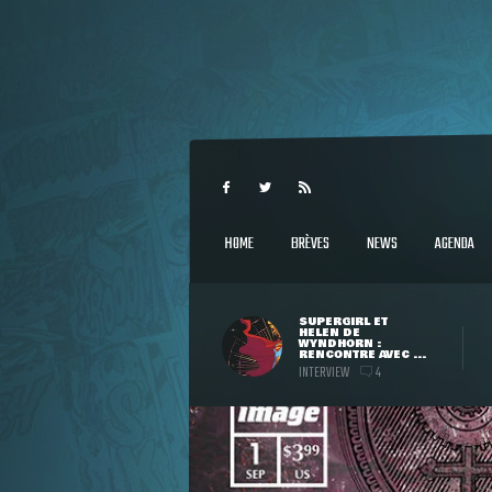
HOME
BRÈVES
NEWS
AGENDA
SUPERGIRL ET
HELEN DE
WYNDHORN :
RENCONTRE AVEC ...
INTERVIEW
4