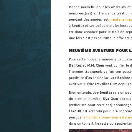
Bonne nouvelle pour les amateurs et
nombreux(ses) en France. La création
pendant des années, est
maintenant pa
à Benitez et ses coéquipiers les lourdes 
Est donc annoncé pour le mois de sept
une fois n'est pas coutume, n'officiera 
NEUVIÈME AVENTURE POUR 
Pour cette nouvelle mini-série de quat
Benitez
et
M.M. Chen
vont confier le d
l'héroïne steampunk va fuir son passé
proximité d'un ancien lac.
Joe Benitez
avait voulu faire travailler
Oum
depuis c
Bien entendu,
Joe Benitez
sera un peu 
du premier numéro,
Siya Oum
s'occup
(verbeuses pour certaines) accompagn
Lake #1
est attendu pour le 4 septemb
puisque
le huitième tome nous est parv
dans un tome 9. Ne reste qu'à patienter