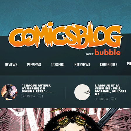
PL
REVIEWS
PREVIEWS
DOSSIERS
INTERVIEWS
CHRONIQUES
"CHAQUE AUTEUR
L'AMOUR ET LA
S'INSPIRE DU
VERMINE : WILL
MONDE RÉEL" : ...
MCPHAIL, OU L'ART
DE ...
INTERVIEW
1
INTERVIEW
1