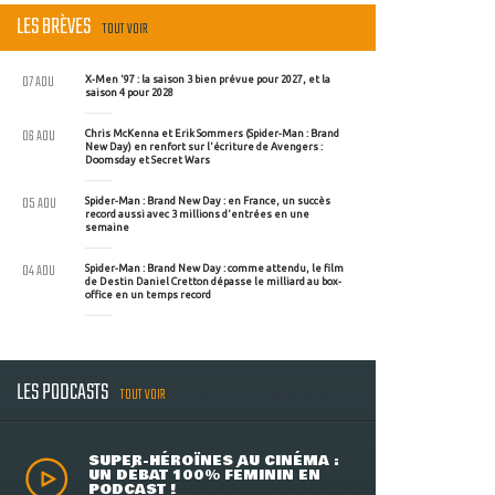
LES BRÈVES
TOUT VOIR
07 AOU
X-Men '97 : la saison 3 bien prévue pour 2027, et la
saison 4 pour 2028
06 AOU
Chris McKenna et Erik Sommers (Spider-Man : Brand
New Day) en renfort sur l'écriture de Avengers :
Doomsday et Secret Wars
05 AOU
Spider-Man : Brand New Day : en France, un succès
record aussi avec 3 millions d'entrées en une
semaine
04 AOU
Spider-Man : Brand New Day : comme attendu, le film
de Destin Daniel Cretton dépasse le milliard au box-
office en un temps record
LES PODCASTS
TOUT VOIR
SUPER-HÉROÏNES AU CINÉMA :
UN DÉBAT 100% FÉMININ EN
PODCAST !