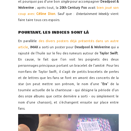
et pourquoi pas d'une bon
single
pour accompagner
Deadpool &
Wolverine
; après tout, la
20th Century Fox
avait
bien joué son
coup avec
Céline Dion
. Sauf que :
Entertainment Weekly
vient
faire taire tous ces espoirs.
POURTANT, LES INDICES SONT LÀ
En parallèle
des divers posters déjà présentés dans un autre
article
,
IMAX
a sorti un poster pour
Deadpool & Wolverine
qui a
rajouté de l'huile sur le feu des rumeurs autour de
Taylor Swift
.
En cause, le fait que l'on voit les poignets des deux
personnages principaux portant un bracelet de l'amitié. Pour les
non-fans de Taylor Swift, il s'agit de petits bracelets de perles
et de lettres que les fans se font en amont des concerts de la
star (on peut mettre son prénom, le nom d'une "
Era
" de la
tournée actuelle de la chanteuse - qui désigne la période d'un
des onze albums que cette dernière a sorti - ou simplement le
nom d'une chanson), et s'échangent ensuite sur place entre
fans.