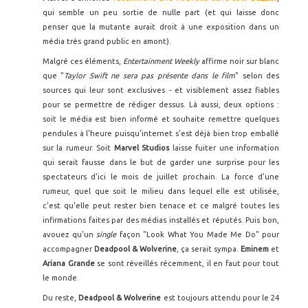
qui semble un peu sortie de nulle part (et qui laisse donc
penser que la mutante aurait droit à une exposition dans un
média très grand public en amont).
Malgré ces éléments,
Entertainment Weekly
affirme noir sur blanc
que "
Taylor Swift ne sera pas présente dans le film
" selon des
sources qui leur sont exclusives - et visiblement assez fiables
pour se permettre de rédiger dessus. Là aussi, deux options :
soit le média est bien informé et souhaite remettre quelques
pendules à l'heure puisqu'internet s'est déjà bien trop emballé
sur la rumeur. Soit
Marvel Studios
laisse fuiter une information
qui serait fausse dans le but de garder une surprise pour les
spectateurs d'ici le mois de juillet prochain. La force d'une
rumeur, quel que soit le milieu dans lequel elle est utilisée,
c'est qu'elle peut rester bien tenace et ce malgré toutes les
infirmations faites par des médias installés et réputés. Puis bon,
avouez qu'un
single
façon "Look What You Made Me Do" pour
accompagner
Deadpool & Wolverine
, ça serait sympa.
Eminem
et
Ariana Grande
se sont réveillés récemment, il en faut pour tout
le monde.
Du reste,
Deadpool & Wolverine
est toujours attendu pour le 24