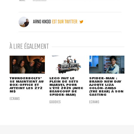
ARNO KIKOO
EST SUR TWITTER
À LIRE ÉGALEMENT
THUNDERBOLTS*
LEGO FAIT LE
SPIDER-MAN :
SE MAINTIENT AU
PLEIN DE SETS
BRAND NEW DAY
BOX-OFFICE ET
MARVEL POUR
AJOUTE LIZA
ATTEINT LES 272
L'ÉTÉ 2025 (AVEC
COLÓN-ZAYAS
M$
BEAUCOUP DE
(THE BEAR) À SON
SPIDER-MAN)
CASTING
ECRANS
GOODIES
ECRANS