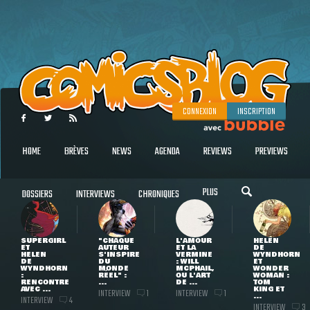
CONNEXION
INSCRIPTION
HOME
BRÈVES
NEWS
AGENDA
REVIEWS
PREVIEWS
PLUS
DOSSIERS
INTERVIEWS
CHRONIQUES
SUPERGIRL
"CHAQUE
L'AMOUR
HELEN
ET
AUTEUR
ET LA
DE
HELEN
S'INSPIRE
VERMINE
WYNDHORN
DE
DU
: WILL
ET
WYNDHORN
MONDE
MCPHAIL,
WONDER
:
RÉEL" :
OU L'ART
WOMAN :
RENCONTRE
...
DE ...
TOM
AVEC ...
KING ET
INTERVIEW
INTERVIEW
1
1
...
INTERVIEW
4
INTERVIEW
3