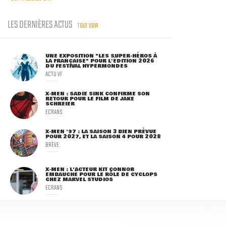
LES DERNIÈRES ACTUS
TOUT VOIR
UNE EXPOSITION "LES SUPER-HÉROS À
LA FRANÇAISE" POUR L'ÉDITION 2026
DU FESTIVAL HYPERMONDES
ACTU VF
X-MEN : SADIE SINK CONFIRME SON
RETOUR POUR LE FILM DE JAKE
SCHREIER
ECRANS
X-MEN '97 : LA SAISON 3 BIEN PRÉVUE
POUR 2027, ET LA SAISON 4 POUR 2028
BRÈVE
X-MEN : L'ACTEUR KIT CONNOR
EMBAUCHÉ POUR LE RÔLE DE CYCLOPS
CHEZ MARVEL STUDIOS
ECRANS