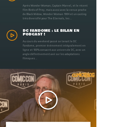
Après Wonder Woman, Captain Marvel, et le récent
film Birds of Prey, mais aussi avec la venue proche
de Black Widow, Wonder Woman 1984 et un casting
très diversifié pour The Eternals, les ...
DC FANDOME : LE BILAN EN
PODCAST !
Au cours du weekend passé se tenait le DC
Fandome, premier évènement intégralement en
ligne et 100% consacré aux univers de DC, avec un
angle définitivement axé sur les adaptations
filmiques ...