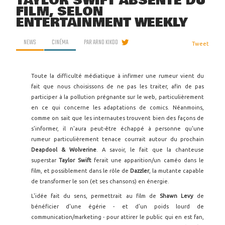
TAYLOR SWIFT ABSENTE DU
FILM, SELON
ENTERTAINMENT WEEKLY
NEWS
CINÉMA
PAR
ARNO KIKOO
Tweet
Toute la difficulté médiatique à infirmer une rumeur vient du
fait que nous choisissons de ne pas les traiter, afin de pas
participer à la pollution prégnante sur le web, particulièrement
en ce qui concerne les adaptations de comics. Néanmoins,
comme on sait que les internautes trouvent bien des façons de
s'informer, il n'aura peut-être échappé à personne qu'une
rumeur particulièrement tenace courrait autour du prochain
Deapdool & Wolverine
. A savoir, le fait que la chanteuse
superstar
Taylor Swift
ferait une apparition/un caméo dans le
film, et possiblement dans le rôle de
Dazzler
, la mutante capable
de transformer le son (et ses chansons) en énergie.
L'idée fait du sens, permettrait au film de
Shawn Levy
de
bénéficier d'une égérie - et d'un poids lourd de
communication/marketing - pour attirer le public qui en est fan,