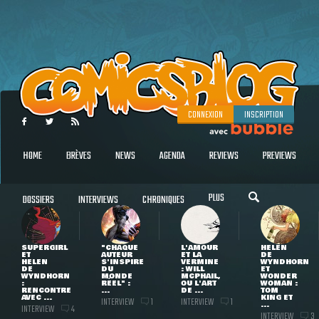
CONNEXION
INSCRIPTION
HOME
BRÈVES
NEWS
AGENDA
REVIEWS
PREVIEWS
PLUS
DOSSIERS
INTERVIEWS
CHRONIQUES
SUPERGIRL
"CHAQUE
L'AMOUR
HELEN
ET
AUTEUR
ET LA
DE
HELEN
S'INSPIRE
VERMINE
WYNDHORN
DE
DU
: WILL
ET
WYNDHORN
MONDE
MCPHAIL,
WONDER
:
RÉEL" :
OU L'ART
WOMAN :
RENCONTRE
...
DE ...
TOM
AVEC ...
KING ET
INTERVIEW
INTERVIEW
1
1
...
INTERVIEW
4
INTERVIEW
3