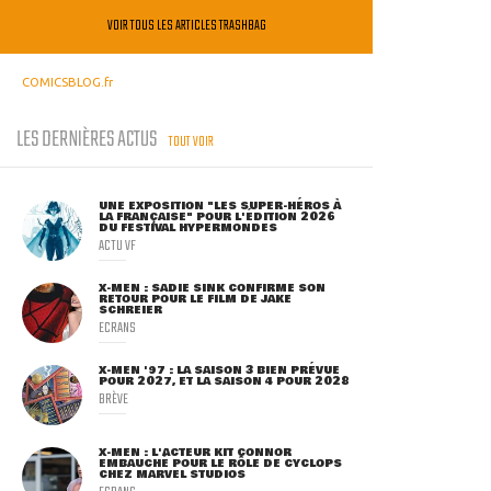
VOIR TOUS LES ARTICLES TRASHBAG
COMICSBLOG.fr
LES DERNIÈRES ACTUS
TOUT VOIR
UNE EXPOSITION "LES SUPER-HÉROS À
LA FRANÇAISE" POUR L'ÉDITION 2026
DU FESTIVAL HYPERMONDES
ACTU VF
X-MEN : SADIE SINK CONFIRME SON
RETOUR POUR LE FILM DE JAKE
SCHREIER
ECRANS
X-MEN '97 : LA SAISON 3 BIEN PRÉVUE
POUR 2027, ET LA SAISON 4 POUR 2028
BRÈVE
X-MEN : L'ACTEUR KIT CONNOR
EMBAUCHÉ POUR LE RÔLE DE CYCLOPS
CHEZ MARVEL STUDIOS