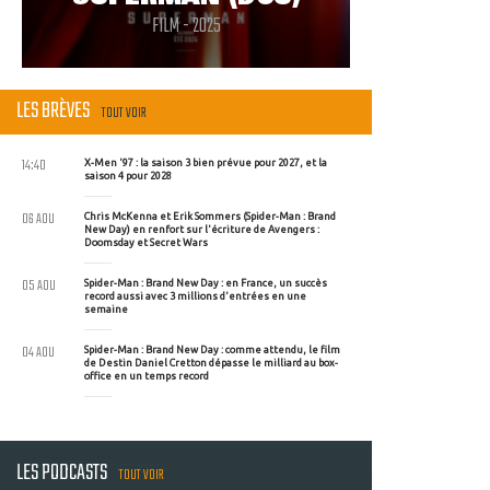
FILM - 2025
LES BRÈVES
TOUT VOIR
14:40
X-Men '97 : la saison 3 bien prévue pour 2027, et la
saison 4 pour 2028
06 AOU
Chris McKenna et Erik Sommers (Spider-Man : Brand
New Day) en renfort sur l'écriture de Avengers :
Doomsday et Secret Wars
05 AOU
Spider-Man : Brand New Day : en France, un succès
record aussi avec 3 millions d'entrées en une
semaine
04 AOU
Spider-Man : Brand New Day : comme attendu, le film
de Destin Daniel Cretton dépasse le milliard au box-
office en un temps record
LES PODCASTS
TOUT VOIR