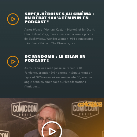
SUPER-HÉROÏNES AU CINÉMA :
UN DÉBAT 100% FÉMININ EN
PODCAST !
Après Wonder Woman, Captain Marvel, et le récent
film Birds of Prey, mais aussi avec la venue proche
de Black Widow, Wonder Woman 1984 et un casting
très diversifié pour The Eternals, les ...
DC FANDOME : LE BILAN EN
PODCAST !
Au cours du weekend passé se tenait le DC
Fandome, premier évènement intégralement en
ligne et 100% consacré aux univers de DC, avec un
angle définitivement axé sur les adaptations
filmiques ...