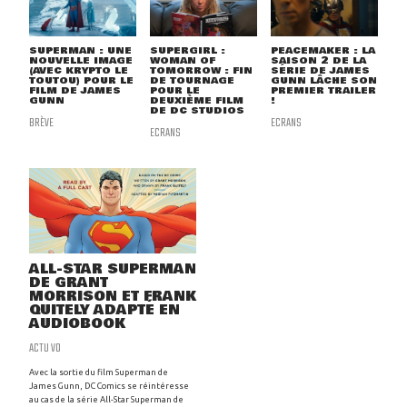
SUPERMAN : UNE
SUPERGIRL :
PEACEMAKER : LA
NOUVELLE IMAGE
WOMAN OF
SAISON 2 DE LA
(AVEC KRYPTO LE
TOMORROW : FIN
SÉRIE DE JAMES
TOUTOU) POUR LE
DE TOURNAGE
GUNN LÂCHE SON
FILM DE JAMES
POUR LE
PREMIER TRAILER
GUNN
DEUXIÈME FILM
!
DE DC STUDIOS
BRÈVE
ECRANS
ECRANS
ALL-STAR SUPERMAN
DE GRANT
MORRISON ET FRANK
QUITELY ADAPTÉ EN
AUDIOBOOK
ACTU VO
Avec la sortie du film Superman de
James Gunn, DC Comics se réintéresse
au cas de la série All-Star Superman de