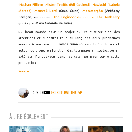
(
Nathan Fillion
),
Mister Terrific
(
Edi Gathegi
),
Hawkgirl
(
Isabela
Merced
)
,
Maxwell Lord
(
Sean Gunn
),
Metamorpho
(
Anthony
Carrigan
) ou encore
The Engineer
du groupe
The Authority
(jouée par
Maria Gabriela de Faria
).
Du beau monde pour un projet qui va susciter bien des
attentions et curiosités tout au long des deux prochaines
années. A voir comment
James Gunn
réussira à gérer le secret
autour du projet en fonction des tournages en studios ou en
extérieur. Rendez-vous dans nos colonnes pour suivre cette
production.
Source
ARNO KIKOO
EST SUR TWITTER
À LIRE ÉGALEMENT