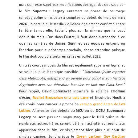
mais qui reste sujet aux modifications des agendas des studios -
le film
Superma : Legacy
entamera sa phase de tournage
(photographie principale) à compter du début du mois de
mars
2024
. En parallèle, le média
Collider
a également confirmé cette
fenêtre temporelle, tablant plus sur la mi-mars que le tout
début du mois. L'un dans l'autre, il faut donc s'attendre à ce
que les caméras de
James Gunn
et ses équipes entrent en
fonction pour le printemps prochain, chose attendue puisque
le film doit toujours sortir en salles en juillet 2025.
Un très court synopsis du film est également apparu en ligne, et
se veut le plus laconique possible : "
Superman, jeune reporter
dans Metropolis, entreprend un périple pour concilier son héritage
Kryptonien avec son éducation humaine en tant que Clark Kent.
"
Pour rappel,
David Corenswet
incarnera le rôle de l'
Homme
d'Acier
,
Rachel Brosnahan
sera
Lois Lane
et
Nicoholas Hoult
a
été choisi pour camper la prochaine
version grand écran de
Lex
Luthor
. A l'inverse des débuts du
MCU
ou du
DCEU
,
Superman :
Legacy
ne sera pas une
origin story
pour le
DCU
puisque de
nombreux autres héros seront déjà en activité et feront leur
apparition dans le film, et visiblement bien plus que pour de
simples caméos. Sont prévus le
Green Lantern Guy Gardner