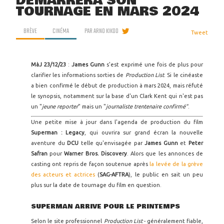
DÉMARRERA SON
TOURNAGE EN MARS 2024
BRÈVE
CINÉMA
PAR
ARNO KIKOO
Tweet
MàJ 23/12/23
:
James Gunn
s'est exprimé une fois de plus pour
clarifier les informations sorties de
Production List
. Si le cinéaste
a bien confirmé le début de production à mars 2024, mais réfuté
le synopsis, notamment sur la base d'un Clark Kent qui n'est pas
un "
jeune reporter
" mais un "
journaliste trentenaire confirmé"
.
Une petite mise à jour dans l'agenda de production du film
Superman : Legacy
, qui ouvrira sur grand écran la nouvelle
aventure du
DCU
telle qu'envisagée par
James Gunn
et
Peter
Safran
pour
Warner Bros. Discovery
. Alors que les annonces de
casting ont repris de façon soutenue après
la levée de la grève
des acteurs et actrices
(
SAG-AFTRA
), le public en sait un peu
plus sur la date de tournage du film en question.
SUPERMAN ARRIVE POUR LE PRINTEMPS
Selon le site professionnel
Production List
- généralement fiable,