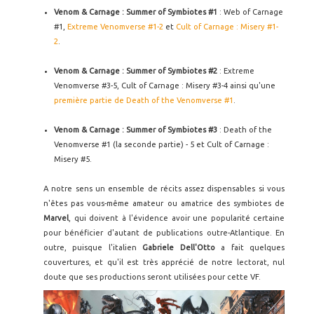
Venom & Carnage : Summer of Symbiotes #1
: Web of Carnage
#1,
Extreme Venomverse #1-2
et
Cult of Carnage : Misery #1-
2
.
Venom & Carnage : Summer of Symbiotes #2
: Extreme
Venomverse #3-5, Cult of Carnage : Misery #3-4 ainsi qu'une
première partie de Death of the Venomverse #1
.
Venom & Carnage : Summer of Symbiotes #3
: Death of the
Venomverse #1 (la seconde partie) - 5 et Cult of Carnage :
Misery #5.
A notre sens un ensemble de récits assez dispensables si vous
n'êtes pas vous-même amateur ou amatrice des symbiotes de
Marvel
, qui doivent à l'évidence avoir une popularité certaine
pour bénéficier d'autant de publications outre-Atlantique. En
outre, puisque l'italien
Gabriele Dell'Otto
a fait quelques
couvertures, et qu'il est très apprécié de notre lectorat, nul
doute que ses productions seront utilisées pour cette VF.