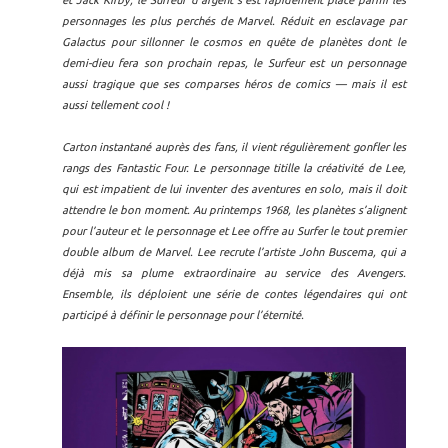
et Jack Kirby, le Surfeur d’argent s’est rapidement placé parmi les
personnages les plus perchés de Marvel. Réduit en esclavage par
Galactus pour sillonner le cosmos en quête de planètes dont le
demi-dieu fera son prochain repas, le Surfeur est un personnage
aussi tragique que ses comparses héros de comics — mais il est
aussi tellement cool !
Carton instantané auprès des fans, il vient régulièrement gonfler les
rangs des Fantastic Four. Le personnage titille la créativité de Lee,
qui est impatient de lui inventer des aventures en solo, mais il doit
attendre le bon moment. Au printemps 1968, les planètes s’alignent
pour l’auteur et le personnage et Lee offre au Surfer le tout premier
double album de Marvel. Lee recrute l’artiste John Buscema, qui a
déjà mis sa plume extraordinaire au service des Avengers.
Ensemble, ils déploient une série de contes légendaires qui ont
participé à définir le personnage pour l’éternité.