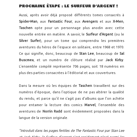
PROCHAINE ÉTAPE : LE SURFEUR D'ARGENT !
Aussi, après avoir déjà proposé différents tomes consacrés à
Spider-Man
, aux
Fantastic Four
, aux
Avengers
et aux
X-Men
,
Taschen
opte pour un personnage plus anodin avec cette
nouvelle entrée en matière. A savoir, le
Surfeur d'Argent
(ou le
Silver Surfer
), pour un tome qui comprendra les premières
aventures du héros de l'espace en solitaire, entre 1968 et 1970.
Ce qui signifie, donc, beaucoup de
Stan Lee
, beaucoup de
Sal
Buscmea
, et un numéro de clôture réalisé par
Jack Kirby
.
L'ensemble compilé représente 706 pages, soit 18 numéros en
plus des parties consacrées à l'éditorial et aux couvertures.
Dans la mesure où les équipes de
Taschen
travaillent sur des
numéros d'époque, dans l'optique de ne pas altérer la qualité
du rendu, et parce qu'il ne s'agit pas d'albums que l'on achète
pour entamer la lecture des comics
Marvel
, l'ensemble des
aventures de
Norrin Radd
sont évidemment proposées dans la
langue de la version originale.
"
Introduit dans les pages fertiles de The Fantastic Four par Stan Lee