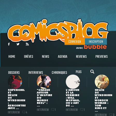
CONNEXION
INSCRIPTION
HOME
BRÈVES
NEWS
AGENDA
REVIEWS
PREVIEWS
PLUS
DOSSIERS
INTERVIEWS
CHRONIQUES
SUPERGIRL
"CHAQUE
L'AMOUR
HELEN
ET
AUTEUR
ET LA
DE
HELEN
S'INSPIRE
VERMINE
WYNDHORN
DE
DU
: WILL
ET
WYNDHORN
MONDE
MCPHAIL,
WONDER
:
RÉEL" :
OU L'ART
WOMAN :
RENCONTRE
...
DE ...
TOM
AVEC ...
KING ET
INTERVIEW
INTERVIEW
1
1
...
INTERVIEW
4
INTERVIEW
3