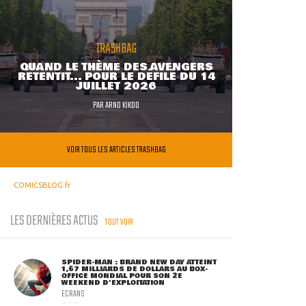
TRASHBAG
QUAND LE THÈME DES AVENGERS
RETENTIT... POUR LE DÉFILÉ DU 14
JUILLET 2026
PAR
ARNO KIKOO
VOIR TOUS LES ARTICLES TRASHBAG
COMICSBLOG.fr
LES DERNIÈRES ACTUS
TOUT VOIR
SPIDER-MAN : BRAND NEW DAY ATTEINT
1,67 MILLIARDS DE DOLLARS AU BOX-
OFFICE MONDIAL POUR SON 2E
WEEKEND D'EXPLOITATION
ECRANS