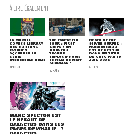
À LIRE ÉGALEMENT
LA MARVEL
THE FANTASTIC
DEATH OF THE
COMICS LIBRARY
FOUR : FIRST
SILVER SURFER :
DES ÉDITIONS
STEPS : UN
NORRIN RADD
TASCHEN
NOUVEAU
EST DE RETOUR
ACCUEILLE LA
TRAILER
DANS UN TITRE
SÉRIE
EXPLOSIF POUR
DE GREG PAK EN
INCREDIBLE HULK
LE FILM DE MATT
JUIN 2025
SHAKMAN !
ACTU VO
ACTU VO
ECRANS
MARC SPECTOR EST
LE HÉRAUT DE
GALACTUS DANS LES
PAGES DE WHAT IF...?
GALACTUS