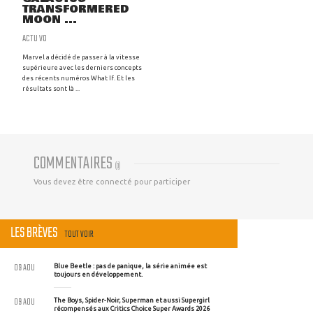
TRANSFORMERED
MOON ...
ACTU VO
Marvel a décidé de passer à la vitesse
supérieure avec les derniers concepts
des récents numéros What If. Et les
résultats sont là ...
COMMENTAIRES
(
0
)
Vous devez être connecté pour participer
LES BRÈVES
TOUT VOIR
09 AOU
Blue Beetle : pas de panique, la série animée est
toujours en développement.
09 AOU
The Boys, Spider-Noir, Superman et aussi Supergirl
récompensés aux Critics Choice Super Awards 2026