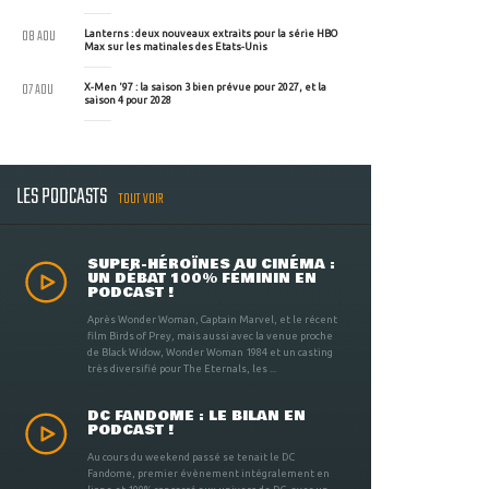
08 AOU
Lanterns : deux nouveaux extraits pour la série HBO
Max sur les matinales des Etats-Unis
07 AOU
X-Men '97 : la saison 3 bien prévue pour 2027, et la
saison 4 pour 2028
LES PODCASTS
TOUT VOIR
SUPER-HÉROÏNES AU CINÉMA :
UN DÉBAT 100% FÉMININ EN
PODCAST !
Après Wonder Woman, Captain Marvel, et le récent
film Birds of Prey, mais aussi avec la venue proche
de Black Widow, Wonder Woman 1984 et un casting
très diversifié pour The Eternals, les ...
DC FANDOME : LE BILAN EN
PODCAST !
Au cours du weekend passé se tenait le DC
Fandome, premier évènement intégralement en