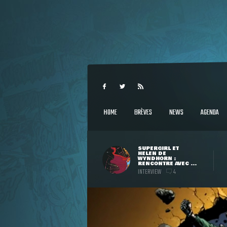
HOME
BRÈVES
NEWS
AGENDA
SUPERGIRL ET
HELEN DE
WYNDHORN :
RENCONTRE AVEC ...
INTERVIEW
4