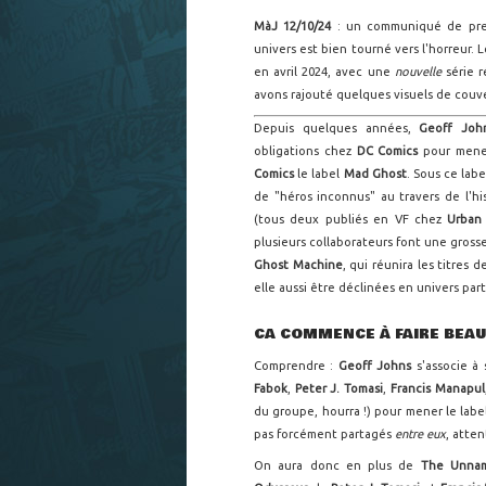
MàJ 12/10/24
: un communiqué de pre
univers est bien tourné vers l'horreur. L
en avril 2024, avec une
nouvelle
série 
avons rajouté quelques visuels de couver
Depuis quelques années,
Geoff Jo
obligations chez
DC Comics
pour mene
Comics
le label
Mad Ghost
. Sous ce labe
de "héros inconnus" au travers de l'hi
(tous deux publiés en VF chez
Urban
plusieurs collaborateurs font une gross
Ghost Machine
, qui réunira les titres 
elle aussi être déclinées en univers par
CA COMMENCE À FAIRE BEAU
Comprendre :
Geoff Johns
s'associe à 
Fabok
,
Peter J. Tomasi
,
Francis Manapul
du groupe, hourra !) pour mener le lab
pas forcément partagés
entre eux
, atten
On aura donc en plus de
The Unna