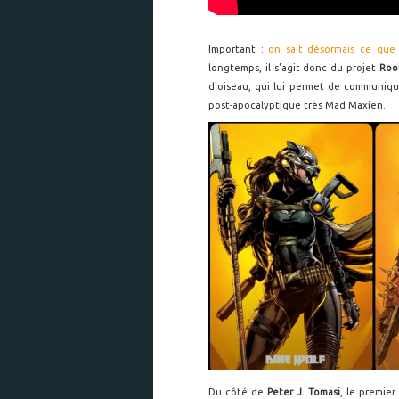
Important :
on sait désormais ce qu
longtemps, il s'agit donc du projet
Roo
d'oiseau, qui lui permet de communique
post-apocalyptique très Mad Maxien.
Du côté de
Peter J. Tomasi
, le premie