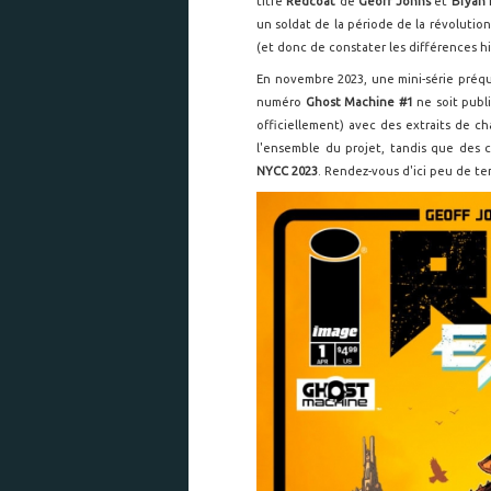
titre
Redcoat
de
Geoff Johns
et
Bryan 
un soldat de la période de la révolution
(et donc de constater les différences hi
En novembre 2023, une mini-série préq
numéro
Ghost Machine #1
ne soit publ
officiellement) avec des extraits de cha
l'ensemble du projet, tandis que des 
NYCC 2023
. Rendez-vous d'ici peu de te