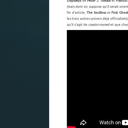
Odysseys
de
Peter J. Tomasi
et
Francis
(mais dont on suppose qu'il serait orien
fin d'article,
The Soulless
et
First Ghos
les trois autres univers déjà officialisé
qu'il s'agit de
creator-owned
et que cha