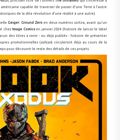
Hitch
, prochain titre de l'univers
The Unnamed
qui s'intéresse à
 américaine capable de traverser de passer d'une Terre à l'autre
storiques de la dite révolution d'une réalité à une autre).
uelle
Geiger: Ground Zero
en deux numéros sortira, avant qu'un
ié chez
Image Comics
en janvier 2024 (histoire de lancer le label
cun des titres à venir - ou déjà publiés - histoire de présenter
copies promotionnelles (
ashcan
) circuleront déjà au cours de la
mps pour découvrir le reste des détails de ces projets.