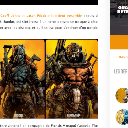
QUA
RETE
e
Geoff Johns
et
Jason Fabok
préparaient ensemble
depuis si
k: Exodus
, qui s'intéresse à un héros portant un masque à tête
r avec les oiseaux, et qu'il utilise pour s'extirper d'un monde
COMICS
LES DER
r titre annoncé en compagnie de
Francis Manapul
s'appelle
The