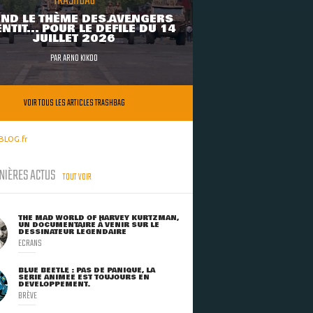
TRASHBAG
ND LE THÈME DES AVENGERS
NTIT... POUR LE DÉFILÉ DU 14
JUILLET 2026
PAR
ARNO KIKOO
VOIR TOUS LES ARTICLES TRASHBAG
BLOG.fr
NIÈRES ACTUS
TOUT VOIR
THE MAD WORLD OF HARVEY KURTZMAN,
UN DOCUMENTAIRE À VENIR SUR LE
DESSINATEUR LÉGENDAIRE
ECRANS
BLUE BEETLE : PAS DE PANIQUE, LA
SÉRIE ANIMÉE EST TOUJOURS EN
DÉVELOPPEMENT.
BRÈVE