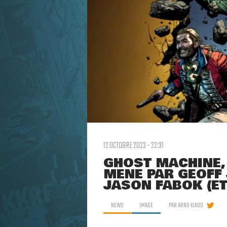
12 OCTOBRE 2023 - 22:31
GHOST MACHINE,
MENÉ PAR GEOFF 
JASON FABOK (E
NEWS
IMAGE
PAR
ARNO KIKOO