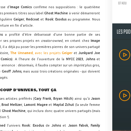
07 AOU
sse d'
Image Comics
confirme nos suppositions : le quatrième
es premiers titres sous label
Ghost Machine
à venir démarreront
régulière
Geiger
,
Redcoat
et
Rook: Exodus
au programme. Nous
ture en fin d'article.
LES PO
hns
a profité d'être débarrassé d'une bonne partie de ses
r ses propres projets en
creator-owned
, en créant chez
Image
l, il a déjà pu poser les premières pierres de son univers partagé
stoire,
The Unnamed
, avec les projets
Geiger
et
Junkyard Joe
 Comics
). A l'heure de l'ouverture de la
NYCC 2023
,
Johns
et
e annonce : désormais, il faudra compter sur un
imprint
plus gros,
de
Geoff Johns
, mais aussi trois créations originales - qui doivent
tagés.
COUP D'UNIVERS, TOUT ÇA
ses artistes préférés (
Gary Frank
,
Bryan Hitch
) ainsi qu'à
Jason
,
Brad Meltzer
,
Lamont Magee
et
Maytal Zchut
(la seule femme
el
Ghost Machine
, qui inclura donc quatre univers partagés (mais
tion !).
med
l'univers
Rook: Exodus
de
Johns
et
Jason Fabok
,
Family