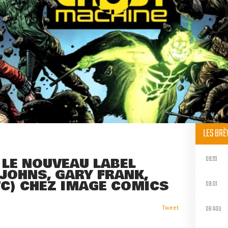
LES BR
09:20
 LE NOUVEAU LABEL
JOHNS, GARY FRANK,
TC) CHEZ IMAGE COMICS
09:01
08 AOU
Tweet