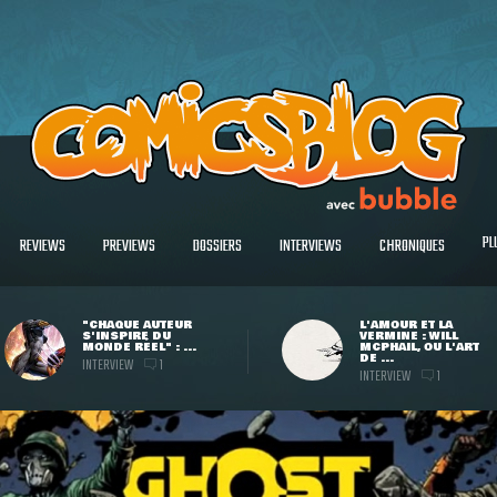
PL
REVIEWS
PREVIEWS
DOSSIERS
INTERVIEWS
CHRONIQUES
"CHAQUE AUTEUR
L'AMOUR ET LA
S'INSPIRE DU
VERMINE : WILL
MONDE RÉEL" : ...
MCPHAIL, OU L'ART
DE ...
INTERVIEW
1
INTERVIEW
1