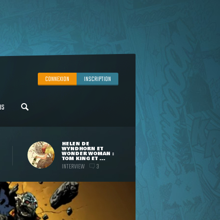
CONNEXION
INSCRIPTION
US
HELEN DE
WYNDHORN ET
WONDER WOMAN :
TOM KING ET ...
INTERVIEW
3