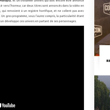
 Manapul
, et un troisième univers qui doit encore être annoncé
té vers l'horreur, car deux titres sont annoncés dans la vidéo en
t
, qui renvoient à un registre horrifique, et ne collent pas avec
s). Un gros programme, vous l'aurez compris, la particularité étant
cun développe ces univers en partant de ses personnages.
R