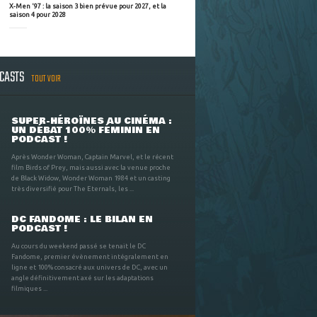
X-Men '97 : la saison 3 bien prévue pour 2027, et la
saison 4 pour 2028
DCASTS
TOUT VOIR
SUPER-HÉROÏNES AU CINÉMA :
UN DÉBAT 100% FÉMININ EN
PODCAST !
Après Wonder Woman, Captain Marvel, et le récent
film Birds of Prey, mais aussi avec la venue proche
de Black Widow, Wonder Woman 1984 et un casting
très diversifié pour The Eternals, les ...
DC FANDOME : LE BILAN EN
PODCAST !
Au cours du weekend passé se tenait le DC
Fandome, premier évènement intégralement en
ligne et 100% consacré aux univers de DC, avec un
angle définitivement axé sur les adaptations
filmiques ...