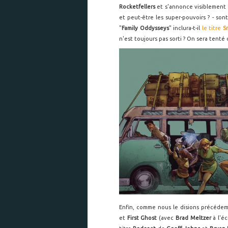
Rocketfellers
et s'annonce visiblement 
et peut-être les super-pouvoirs ? - son
"
Family Oddysseys
" inclura-t-il
le titre
S
n'est toujours pas sorti ? On sera tenté d
Enfin, comme nous le disions précédem
et
First Ghost
(avec
Brad Meltzer
à l'é