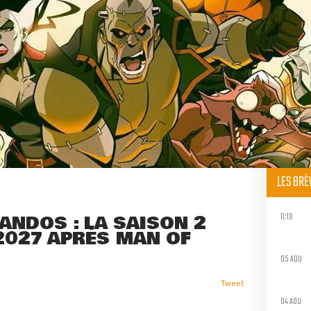
LES BR
11:19
NDOS : LA SAISON 2
2027 APRÈS MAN OF
05 AOU
Tweet
04 AOU