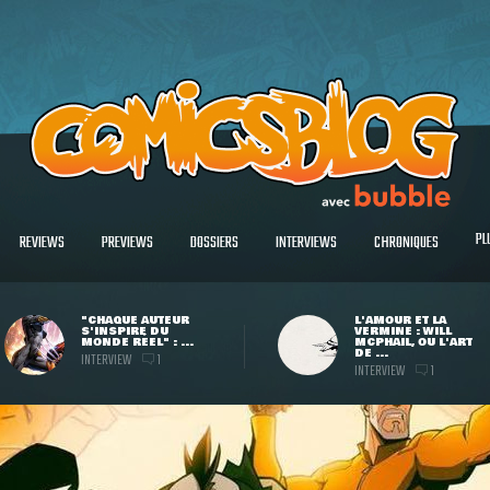
PL
REVIEWS
PREVIEWS
DOSSIERS
INTERVIEWS
CHRONIQUES
"CHAQUE AUTEUR
L'AMOUR ET LA
S'INSPIRE DU
VERMINE : WILL
MONDE RÉEL" : ...
MCPHAIL, OU L'ART
DE ...
INTERVIEW
1
INTERVIEW
1