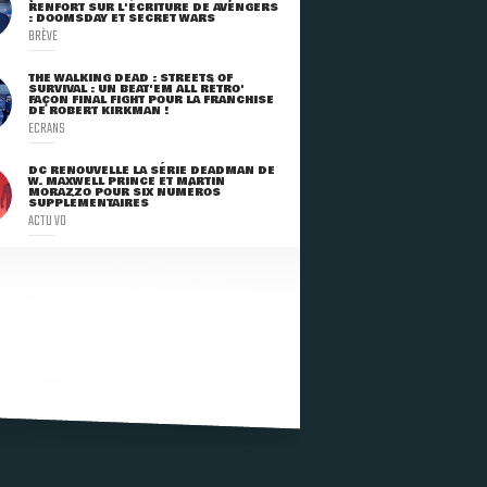
RENFORT SUR L'ÉCRITURE DE AVENGERS
: DOOMSDAY ET SECRET WARS
BRÈVE
THE WALKING DEAD : STREETS OF
SURVIVAL : UN BEAT'EM ALL RÉTRO'
FAÇON FINAL FIGHT POUR LA FRANCHISE
DE ROBERT KIRKMAN !
ECRANS
DC RENOUVELLE LA SÉRIE DEADMAN DE
W. MAXWELL PRINCE ET MARTIN
MORAZZO POUR SIX NUMÉROS
SUPPLÉMENTAIRES
ACTU VO