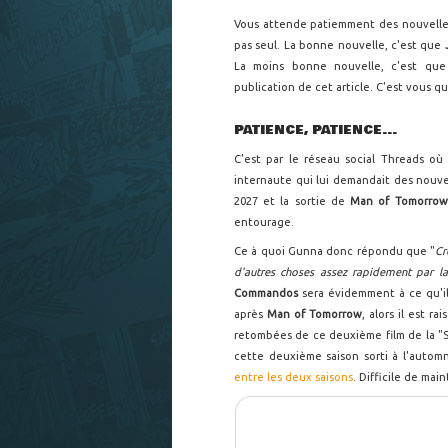
Vous attende patiemment des nouvell
pas seul. La bonne nouvelle, c'est que
La moins bonne nouvelle, c'est que 
publication de cet article. C'est vous qu
PATIENCE, PATIENCE...
C'est par le réseau social Threads o
internaute qui lui demandait des nouvel
2027 et la sortie de
Man of Tomorrow
entourage.
Ce à quoi Gunna donc répondu que "
Cr
d'autres choses assez rapidement par la 
Commandos
sera évidemment à ce qu'i
après
Man of Tomorrow
, alors il est r
retombées de ce deuxième film de la "Su
cette deuxième saison sorti à l'autom
entre les deux saisons
. Difficile de mai