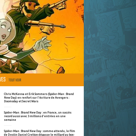
ÈVES
TOUT VOIR
Chris McKenna et Erik Sommers (Spider-Man : Brand
New Day) en renfort sur l'écriture de Avengers :
Doomsday et Secret Wars
Spider-Man : Brand New Day : en France, un succès
record aussi avec 3 millions d'entrées en une
semaine
Spider-Man : Brand New Day : comme attendu, le film
de Destin Daniel Cretton dépasse le milliard au box-