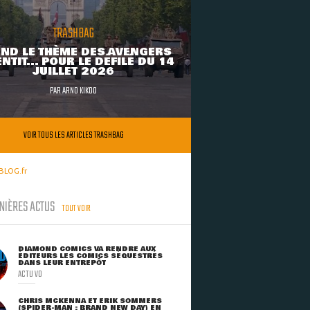
TRASHBAG
ND LE THÈME DES AVENGERS
NTIT... POUR LE DÉFILÉ DU 14
JUILLET 2026
PAR
ARNO KIKOO
VOIR TOUS LES ARTICLES TRASHBAG
BLOG.fr
NIÈRES ACTUS
TOUT VOIR
DIAMOND COMICS VA RENDRE AUX
ÉDITEURS LES COMICS SÉQUESTRÉS
DANS LEUR ENTREPÔT
ACTU VO
CHRIS MCKENNA ET ERIK SOMMERS
(SPIDER-MAN : BRAND NEW DAY) EN