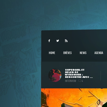
HOME
BRÈVES
NEWS
AGENDA
SUPERGIRL ET
HELEN DE
WYNDHORN :
RENCONTRE AVEC ...
INTERVIEW
4