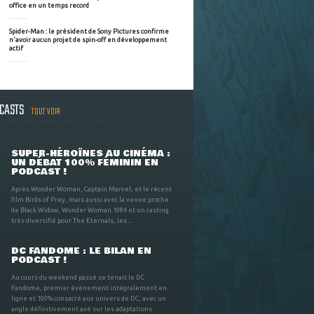
office en un temps record
Spider-Man : le président de Sony Pictures confirme
n'avoir aucun projet de spin-off en développement
actif
DCASTS
TOUT VOIR
SUPER-HÉROÏNES AU CINÉMA :
UN DÉBAT 100% FÉMININ EN
PODCAST !
Après Wonder Woman, Captain Marvel, et le récent
film Birds of Prey, mais aussi avec la venue proche
de Black Widow, Wonder Woman 1984 et un casting
très diversifié pour The Eternals, les ...
DC FANDOME : LE BILAN EN
PODCAST !
Au cours du weekend passé se tenait le DC
Fandome, premier évènement intégralement en
ligne et 100% consacré aux univers de DC, avec un
angle définitivement axé sur les adaptations