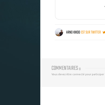
ARNO KIKOO
EST SUR TWITTER
COMMENTAIRES
(
0
)
Vous devez être connecté pour participer