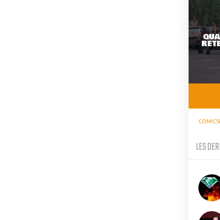
QUA
RETE
COMICS
LES DER