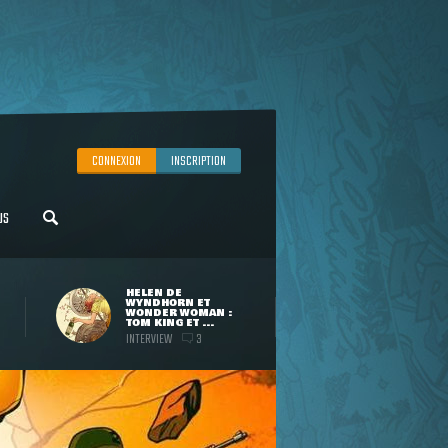
CONNEXION
INSCRIPTION
US
HELEN DE
WYNDHORN ET
WONDER WOMAN :
TOM KING ET ...
INTERVIEW
3