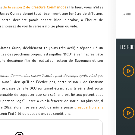
es
de la saison 2 de
Creature Commandos
? Hé bien, vous n'êtes
04 AOU
James Gunn
a donné tout récemment une fenêtre de diffusion.
cette dernière paraît encore bien lointaine, à l'heure de
i choisirez de voir le verre à moitié plein ou vide.
LES PO
ù
James Gunn
, décidément toujours très actif, a répondu à un
les des prochains projest estampillés "
DCU
" à venir après l'été
, le deuxième film du réalisateur autour de
Superman
et son
eature Commandos saison 2 sortira peut de temps après. Ainsi que
suite.
" Bien qu'il ne l'écrive pas, cette saison 2 de
Creature
l se passe dans le
DCU
sur grand écran, et si la série doit sortir
aisonnable de supposer que son scénario est lié aux potentielles
perman Saga". Reste à voir la fenêtre de sortie. Au plus tôt, si
ne 2027, alors il se sera tout de même passé
presque trois ans
ntenir l'intérêt du public dans ces conditions.