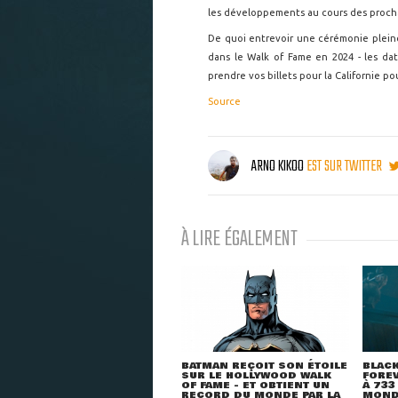
les développements au cours des proch
De quoi entrevoir une cérémonie plei
dans le Walk of Fame en 2024 - les da
prendre vos billets pour la Californie p
Source
ARNO KIKOO
EST SUR TWITTER
À LIRE ÉGALEMENT
BATMAN REÇOIT SON ÉTOILE
BLACK
SUR LE HOLLYWOOD WALK
FORE
OF FAME - ET OBTIENT UN
À 733
RECORD DU MONDE PAR LA
MOND