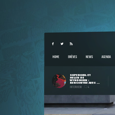
HOME
BRÈVES
NEWS
AGENDA
SUPERGIRL ET
HELEN DE
WYNDHORN :
RENCONTRE AVEC ...
INTERVIEW
4