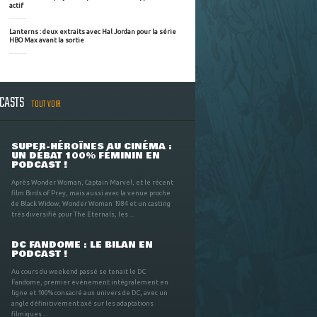
actif
Lanterns : deux extraits avec Hal Jordan pour la série
HBO Max avant la sortie
DCASTS
TOUT VOIR
SUPER-HÉROÏNES AU CINÉMA :
UN DÉBAT 100% FÉMININ EN
PODCAST !
Après Wonder Woman, Captain Marvel, et le récent
film Birds of Prey, mais aussi avec la venue proche
de Black Widow, Wonder Woman 1984 et un casting
très diversifié pour The Eternals, les ...
DC FANDOME : LE BILAN EN
PODCAST !
Au cours du weekend passé se tenait le DC
Fandome, premier évènement intégralement en
ligne et 100% consacré aux univers de DC, avec un
angle définitivement axé sur les adaptations
filmiques ...