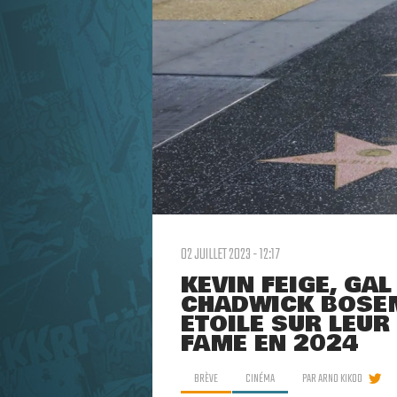
02 JUILLET 2023 - 12:17
KEVIN FEIGE, GA
CHADWICK BOSE
ÉTOILE SUR LEU
FAME EN 2024
BRÈVE
CINÉMA
PAR
ARNO KIKOO