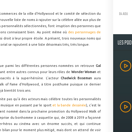
04 AOU
mmerces de la ville d'Hollywood et le comité de sélection du
uvelle liste de noms à rajouter sur la célèbre allée aux plus de
es personnalités sélectionnées, font irruption des personnes que
tions connaissent bien. Au point même où
des personnages de
ssi droit à leur propre étoile. A présent, trois nouveaux noms qui
LES PO
ial se rajoutent à une liste désormais très, très longue.
" que parmi les différentes personnes nommées on retrouve
Gal
tant entre autres connus pour leurs rôles de
Wonder Woman
et
nsacrés à la super-héroïne. L'acteur
Chadwick Boseman
aura
alk of Fame d'Hollywood, à titre posthume puisque ce dernier
jà bientôt trois ans.
mite pas qu'à des acteurs mais célèbre toutes les personnalités
a musique en passant par le sport
et la bande dessinée
), c'est le
ment nommé dans la prochaine promotion du Hollywood Walk of
eprise du bonhomme à casquette qui, de 2008 à 2019 a façonné
per-héros au cinéma avec un énorme succès, et qui continue
n bilan pour le moment plus mitigé, mais dont on attend de voir