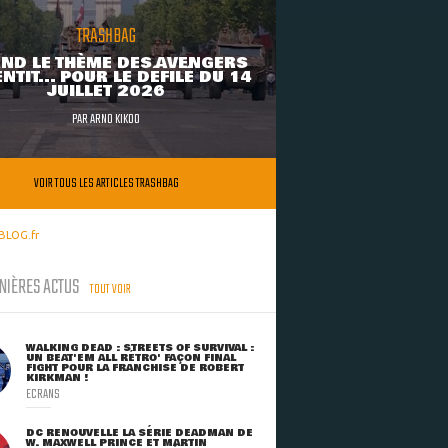
TRASHBAG
ND LE THÈME DES AVENGERS
NTIT... POUR LE DÉFILÉ DU 14
JUILLET 2026
PAR
ARNO KIKOO
VOIR TOUS LES ARTICLES TRASHBAG
BLOG.fr
NIÈRES ACTUS
TOUT VOIR
WALKING DEAD : STREETS OF SURVIVAL :
UN BEAT'EM ALL RÉTRO' FAÇON FINAL
FIGHT POUR LA FRANCHISE DE ROBERT
KIRKMAN !
ECRANS
DC RENOUVELLE LA SÉRIE DEADMAN DE
W. MAXWELL PRINCE ET MARTIN