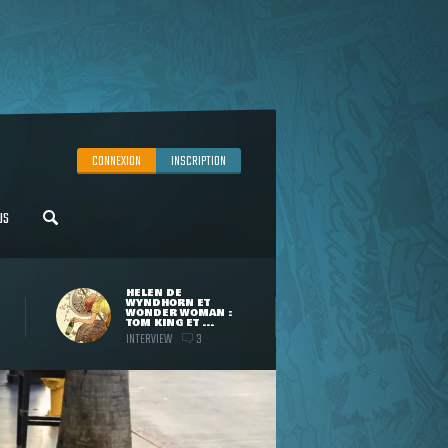
CONNEXION
INSCRIPTION
US
HELEN DE
WYNDHORN ET
WONDER WOMAN :
TOM KING ET ...
INTERVIEW
3