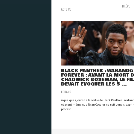
...
BRÈVE
ACTU VO
BLACK PANTHER : WAKANDA
FOREVER : AVANT LA MORT 
CHADWICK BOSEMAN, LE FI
DEVAIT ÉVOQUER LES 5 ...
ECRANS
A quelques jours de la sortie de Black Panther : Wakan
et avant même que Ryan Coogler ne soit venu s'exprim
podcast ...