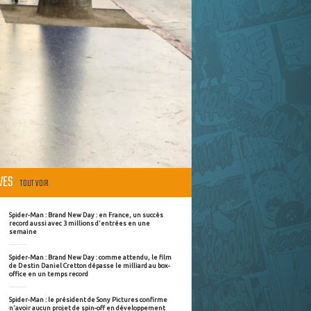
ÈVES
TOUT VOIR
Spider-Man : Brand New Day : en France, un succès
record aussi avec 3 millions d'entrées en une
semaine
Spider-Man : Brand New Day : comme attendu, le film
de Destin Daniel Cretton dépasse le milliard au box-
office en un temps record
Spider-Man : le président de Sony Pictures confirme
n'avoir aucun projet de spin-off en développement