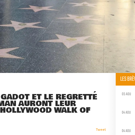
LES BR
05 AOU
L GADOT ET LE REGRETTÉ
MAN AURONT LEUR
R HOLLYWOOD WALK OF
04 AOU
04 AOU
Tweet