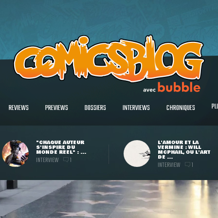
PL
REVIEWS
PREVIEWS
DOSSIERS
INTERVIEWS
CHRONIQUES
"CHAQUE AUTEUR
L'AMOUR ET LA
S'INSPIRE DU
VERMINE : WILL
MONDE RÉEL" : ...
MCPHAIL, OU L'ART
DE ...
INTERVIEW
1
INTERVIEW
1