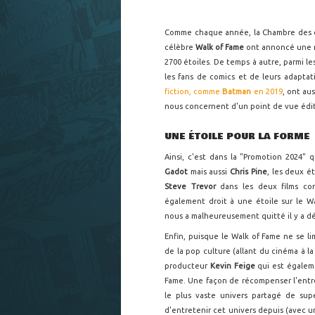
Comme chaque année, la Chambre des co
célèbre
Walk of Fame
ont annoncé une no
2700 étoiles. De temps à autre, parmi l
les fans de comics et de leurs adapta
fiction, comme
Batman
en 2019
, ont au
nous concernent d'un point de vue éditor
UNE ÉTOILE POUR LA FORME
Ainsi, c'est dans la "Promotion 2024
Gadot
mais aussi
Chris Pine
, les deux é
Steve Trevor
dans les deux films co
également droit à une étoile sur le W
nous a malheureusement quitté il y a dé
Enfin, puisque le Walk of Fame ne se li
de la pop culture (allant du cinéma à l
producteur
Kevin Feige
qui est égale
Fame. Une façon de récompenser l'entr
le plus vaste univers partagé de su
d'entretenir cet univers depuis (avec u