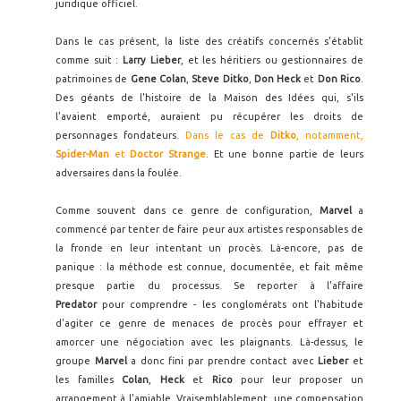
juridique officiel.
Dans le cas présent, la liste des créatifs concernés s'établit
comme suit :
Larry Lieber
, et les héritiers ou gestionnaires de
patrimoines de
Gene Colan
,
Steve Ditko
,
Don Heck
et
Don Rico
.
Des géants de l'histoire de la Maison des Idées qui, s'ils
l'avaient emporté, auraient pu récupérer les droits de
personnages fondateurs.
Dans le cas de
Ditko
, notamment,
Spider-Man
et
Doctor Strange
. Et une bonne partie de leurs
adversaires dans la foulée.
Comme souvent dans ce genre de configuration,
Marvel
a
commencé par tenter de faire peur aux artistes responsables de
la fronde en leur intentant un procès. Là-encore, pas de
panique : la méthode est connue, documentée, et fait même
presque partie du processus. Se reporter à l'affaire
Predator
pour comprendre - les conglomérats ont l'habitude
d'agiter ce genre de menaces de procès pour effrayer et
amorcer une négociation avec les plaignants. Là-dessus, le
groupe
Marvel
a donc fini par prendre contact avec
Lieber
et
les familles
Colan
,
Heck
et
Rico
pour leur proposer un
arrangement à l'amiable. Vraisemblablement, une compensation