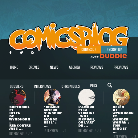
CONNEXION
INSCRIPTION
HOME
BRÈVES
NEWS
AGENDA
REVIEWS
PREVIEWS
PLUS
DOSSIERS
INTERVIEWS
CHRONIQUES
SUPERGIRL
"CHAQUE
L'AMOUR
HELEN
ET
AUTEUR
ET LA
DE
HELEN
S'INSPIRE
VERMINE
WYNDHORN
DE
DU
: WILL
ET
WYNDHORN
MONDE
MCPHAIL,
WONDER
:
RÉEL" :
OU L'ART
WOMAN :
RENCONTRE
...
DE ...
TOM
AVEC ...
KING ET
INTERVIEW
INTERVIEW
1
1
...
INTERVIEW
4
INTERVIEW
3