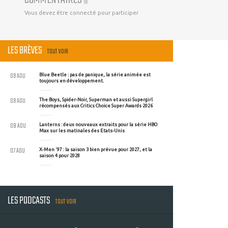
(
0
)
Vous devez être connecté pour participer
LES BRÈVES
TOUT VOIR
09 AOU
Blue Beetle : pas de panique, la série animée est
toujours en développement.
09 AOU
The Boys, Spider-Noir, Superman et aussi Supergirl
récompensés aux Critics Choice Super Awards 2026
08 AOU
Lanterns : deux nouveaux extraits pour la série HBO
Max sur les matinales des Etats-Unis
07 AOU
X-Men '97 : la saison 3 bien prévue pour 2027, et la
saison 4 pour 2028
LES PODCASTS
TOUT VOIR