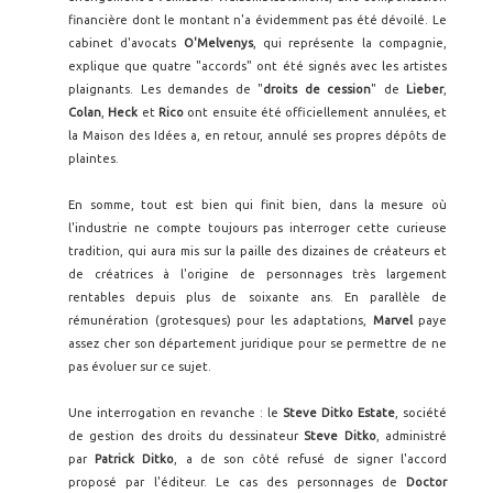
financière dont le montant n'a évidemment pas été dévoilé. Le
cabinet d'avocats
O'Melvenys
, qui représente la compagnie,
explique que quatre "accords" ont été signés avec les artistes
plaignants. Les demandes de "
droits de cession
" de
Lieber
,
Colan
,
Heck
et
Rico
ont ensuite été officiellement annulées, et
la Maison des Idées a, en retour, annulé ses propres dépôts de
plaintes.
En somme, tout est bien qui finit bien, dans la mesure où
l'industrie ne compte toujours pas interroger cette curieuse
tradition, qui aura mis sur la paille des dizaines de créateurs et
de créatrices à l'origine de personnages très largement
rentables depuis plus de soixante ans. En parallèle de
rémunération (grotesques) pour les adaptations,
Marvel
paye
assez cher son département juridique pour se permettre de ne
pas évoluer sur ce sujet.
Une interrogation en revanche : le
Steve Ditko Estate
, société
de gestion des droits du dessinateur
Steve Ditko
, administré
par
Patrick Ditko
, a de son côté refusé de signer l'accord
proposé par l'éditeur. Le cas des personnages de
Doctor