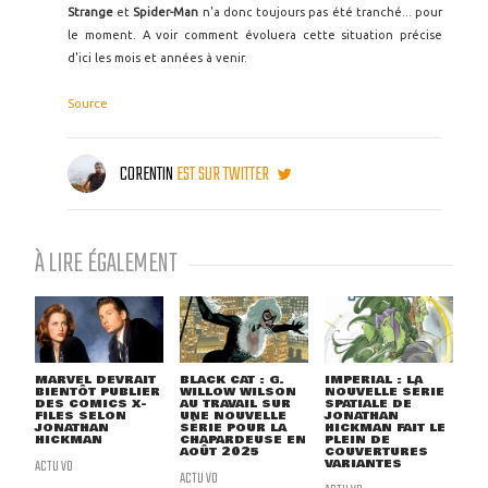
Strange
et
Spider-Man
n'a donc toujours pas été tranché... pour
le moment. A voir comment évoluera cette situation précise
d'ici les mois et années à venir.
Source
CORENTIN
EST SUR TWITTER
À LIRE ÉGALEMENT
MARVEL DEVRAIT
BLACK CAT : G.
IMPERIAL : LA
BIENTÔT PUBLIER
WILLOW WILSON
NOUVELLE SÉRIE
DES COMICS X-
AU TRAVAIL SUR
SPATIALE DE
FILES SELON
UNE NOUVELLE
JONATHAN
JONATHAN
SÉRIE POUR LA
HICKMAN FAIT LE
HICKMAN
CHAPARDEUSE EN
PLEIN DE
AOÛT 2025
COUVERTURES
ACTU VO
VARIANTES
ACTU VO