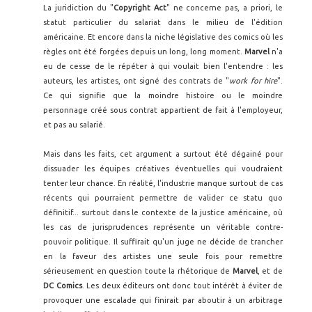
La juridiction du "
Copyright Act
" ne concerne pas, a priori, le
statut particulier du salariat dans le milieu de l'édition
américaine. Et encore dans la niche législative des comics où les
règles ont été forgées depuis un long, long moment.
Marvel
n'a
eu de cesse de le répéter à qui voulait bien l'entendre : les
auteurs, les artistes, ont signé des contrats de "
work for hire
".
Ce qui signifie que la moindre histoire ou le moindre
personnage créé sous contrat appartient de fait à l'employeur,
et pas au salarié.
Mais dans les faits, cet argument a surtout été dégainé pour
dissuader les équipes créatives éventuelles qui voudraient
tenter leur chance. En réalité, l'industrie manque surtout de cas
récents qui pourraient permettre de valider ce statu quo
définitif... surtout dans le contexte de la justice américaine, où
les cas de jurisprudences représente un véritable contre-
pouvoir politique. Il suffirait qu'un juge ne décide de trancher
en la faveur des artistes une seule fois pour remettre
sérieusement en question toute la rhétorique de
Marvel
, et de
DC Comics
. Les deux éditeurs ont donc tout intérêt à éviter de
provoquer une escalade qui finirait par aboutir à un arbitrage