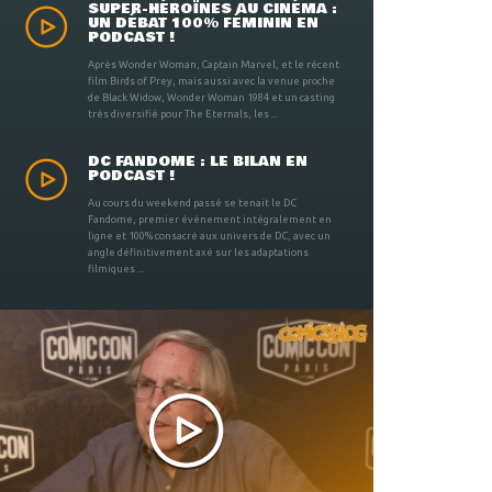
SUPER-HÉROÏNES AU CINÉMA :
UN DÉBAT 100% FÉMININ EN
PODCAST !
Après Wonder Woman, Captain Marvel, et le récent
film Birds of Prey, mais aussi avec la venue proche
de Black Widow, Wonder Woman 1984 et un casting
très diversifié pour The Eternals, les ...
DC FANDOME : LE BILAN EN
PODCAST !
Au cours du weekend passé se tenait le DC
Fandome, premier évènement intégralement en
ligne et 100% consacré aux univers de DC, avec un
angle définitivement axé sur les adaptations
filmiques ...