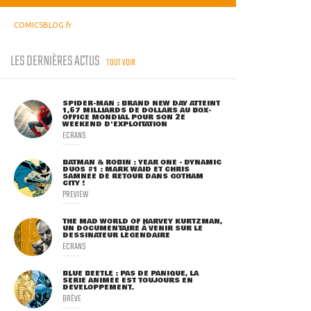
COMICSBLOG.fr
LES DERNIÈRES ACTUS
TOUT VOIR
SPIDER-MAN : BRAND NEW DAY ATTEINT
1,67 MILLIARDS DE DOLLARS AU BOX-
OFFICE MONDIAL POUR SON 2E
WEEKEND D'EXPLOITATION
ECRANS
BATMAN & ROBIN : YEAR ONE - DYNAMIC
DUOS #1 : MARK WAID ET CHRIS
SAMNEE DE RETOUR DANS GOTHAM
CITY !
PREVIEW
THE MAD WORLD OF HARVEY KURTZMAN,
UN DOCUMENTAIRE À VENIR SUR LE
DESSINATEUR LÉGENDAIRE
ECRANS
BLUE BEETLE : PAS DE PANIQUE, LA
SÉRIE ANIMÉE EST TOUJOURS EN
DÉVELOPPEMENT.
BRÈVE