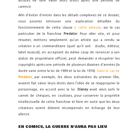
artistes de faire valoir leurs droits après une période de
carence.
Afin d'éviter d'entrer dans les détails complexes de ce dossier,
vous pourrez retrouver une explication détaillée du
fonctionnement de cette clause
à cette adresse
, sur le cas
particulier de la franchise
Predator
. Pour aller vite, et pour
résumer, mettons simplement qu'un artiste qui a vendu sa
création à un commanditaire (quel qu'il soit : studio, éditeur,
label musical), en acceptant du même coup de renoncer à son
statut de propriétaire officiel, peut demander à récupérer les
copyrights après une période de plusieurs dizaines d'années (la
durée varie entre la loi de 1909 et la loi de 1976).
Dans le cas de
Predator
, par exemple, les deux scénaristes du premier film,
avaient fait valoir leurs droits dans l'idée de se réapproprier le
personnage, en accord avec la loi.
Disney
avait alors sorti le
carnet de chèques, en coulisses, pour conserver la propriété
intellectuelle de cette franchise et faire en sorte que les deux
créateurs soient dûment récompensés en échange de leur
silence.
EN COMICS, LA GUERRE N'AURA PAS LIEU