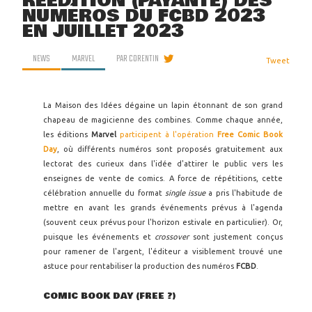
RÉÉDITION (PAYANTE) DES
NUMÉROS DU FCBD 2023
EN JUILLET 2023
NEWS
MARVEL
PAR
CORENTIN
Tweet
La Maison des Idées dégaine un lapin étonnant de son grand
chapeau de magicienne des combines. Comme chaque année,
les éditions
Marvel
participent à l'opération
Free Comic Book
Day
, où différents numéros sont proposés gratuitement aux
lectorat des curieux dans l'idée d'attirer le public vers les
enseignes de vente de comics. A force de répétitions, cette
célébration annuelle du format
single issue
a pris l'habitude de
mettre en avant les grands événements prévus à l'agenda
(souvent ceux prévus pour l'horizon estivale en particulier). Or,
puisque les événements et
crossover
sont justement conçus
pour ramener de l'argent, l'éditeur a visiblement trouvé une
astuce pour rentabiliser la production des numéros
FCBD
.
COMIC BOOK DAY (FREE ?)