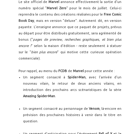
Le site officiel de
Marvel
annonce effectivement la sortie d'un
numéro spécial "
Marvel Zero
" pour le mois de juillet. Celui-ci
reprendra le contenu des créations réalisées pour le
Free Comic
Book Day
, mais en version "deluxe". Autrement dit, en version
payante. L'enseigne annonce que ce paquet de projets, prévus
au départ pour être distribués gratuitement, sera agrémenté de
bonus ("
pages de preview, recherches graphiques, et bien plus
encore !
" selon la maison d'édition - reste seulement à statuer
sur le "
bien plus encore
" qui motive cette curieuse opération
commerciale).
Pour rappel, au menu du
FCDB
de
Marvel
pour cette année :
Un segment consacré à
Spider-Man
, avec l'arrivée d'un
nouveau vilain, le retour de deux anciens vilains, en
introduction des prochains arcs scénaristiques de la série
Amazing Spider-Man
.
Un segment consacré au personnage de
Venom
, là-encore en
prévision des prochaines histoires à venir dans le titre en
question.
Un segment d'anticipation pour l'événement
Fall of X
et le