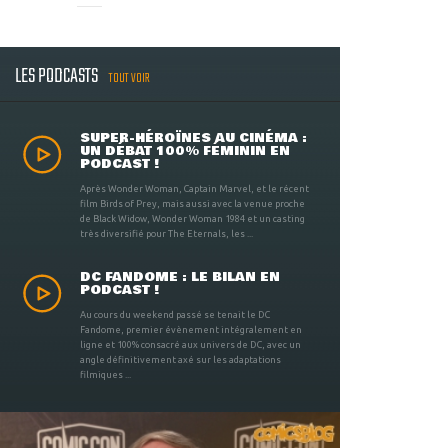
LES PODCASTS
TOUT VOIR
SUPER-HÉROÏNES AU CINÉMA :
UN DÉBAT 100% FÉMININ EN
PODCAST !
Après Wonder Woman, Captain Marvel, et le récent
film Birds of Prey, mais aussi avec la venue proche
de Black Widow, Wonder Woman 1984 et un casting
très diversifié pour The Eternals, les ...
DC FANDOME : LE BILAN EN
PODCAST !
Au cours du weekend passé se tenait le DC
Fandome, premier évènement intégralement en
ligne et 100% consacré aux univers de DC, avec un
angle définitivement axé sur les adaptations
filmiques ...