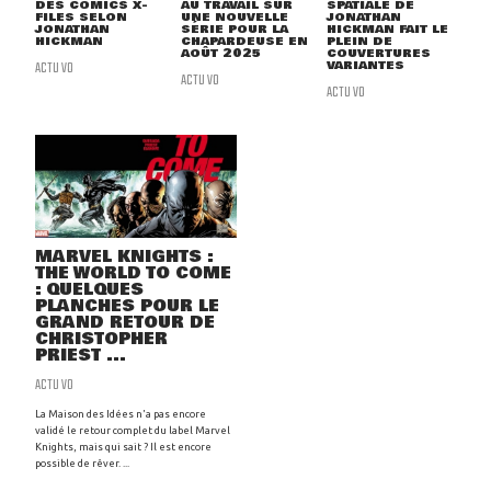
DES COMICS X-
AU TRAVAIL SUR
SPATIALE DE
FILES SELON
UNE NOUVELLE
JONATHAN
JONATHAN
SÉRIE POUR LA
HICKMAN FAIT LE
HICKMAN
CHAPARDEUSE EN
PLEIN DE
AOÛT 2025
COUVERTURES
ACTU VO
VARIANTES
ACTU VO
ACTU VO
MARVEL KNIGHTS :
THE WORLD TO COME
: QUELQUES
PLANCHES POUR LE
GRAND RETOUR DE
CHRISTOPHER
PRIEST ...
ACTU VO
La Maison des Idées n'a pas encore
validé le retour complet du label Marvel
Knights, mais qui sait ? Il est encore
possible de rêver. ...