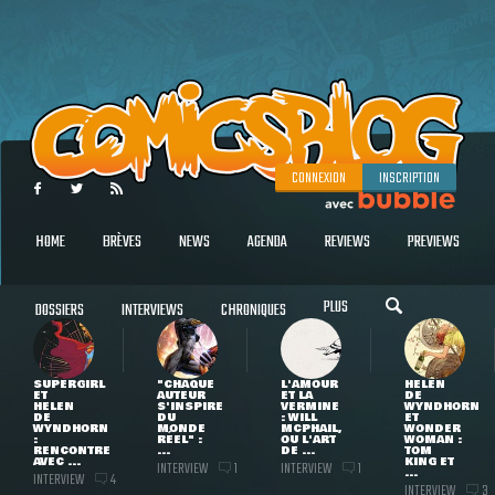
CONNEXION
INSCRIPTION
HOME
BRÈVES
NEWS
AGENDA
REVIEWS
PREVIEWS
PLUS
DOSSIERS
INTERVIEWS
CHRONIQUES
SUPERGIRL
"CHAQUE
L'AMOUR
HELEN
ET
AUTEUR
ET LA
DE
HELEN
S'INSPIRE
VERMINE
WYNDHORN
DE
DU
: WILL
ET
WYNDHORN
MONDE
MCPHAIL,
WONDER
:
RÉEL" :
OU L'ART
WOMAN :
RENCONTRE
...
DE ...
TOM
AVEC ...
KING ET
INTERVIEW
INTERVIEW
1
1
...
INTERVIEW
4
INTERVIEW
3