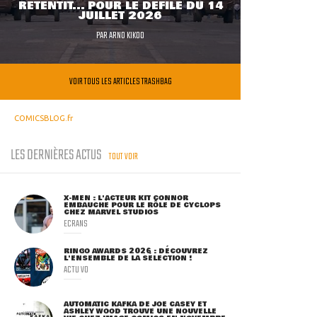
RETENTIT... POUR LE DÉFILÉ DU 14
JUILLET 2026
PAR
ARNO KIKOO
VOIR TOUS LES ARTICLES TRASHBAG
COMICSBLOG.fr
LES DERNIÈRES ACTUS
TOUT VOIR
X-MEN : L'ACTEUR KIT CONNOR
EMBAUCHÉ POUR LE RÔLE DE CYCLOPS
CHEZ MARVEL STUDIOS
ECRANS
RINGO AWARDS 2026 : DÉCOUVREZ
L'ENSEMBLE DE LA SÉLECTION !
ACTU VO
AUTOMATIC KAFKA DE JOE CASEY ET
ASHLEY WOOD TROUVE UNE NOUVELLE