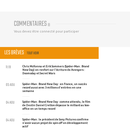
COMMENTAIRES
(
0
)
Vous devez être connecté pour participer
LES BRÈVES
TOUT VOIR
11:19
Chris McKenna et Erik Sommers (Spider-Man : Brand
New Day) en renfort sur l'écriture de Avengers :
Doomsday et Secret Wars
05 AOU
Spider-Man : Brand New Day : en France, un succès
record aussi avec 3 millions d'entrées en une
semaine
04 AOU
Spider-Man : Brand New Day : comme attendu, le film
de Destin Daniel Cretton dépasse le milliard au box-
office en un temps record
04 AOU
Spider-Man : le président de Sony Pictures confirme
n'avoir aucun projet de spin-off en développement
actif