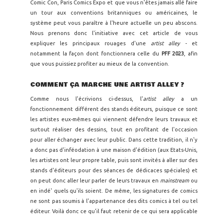
Comic Con, Paris Comics Expo et que vous n'êtes jamais allé faire
un tour aux conventions britanniques ou américaines, le
système peut vous paraître à l'heure actuelle un peu abscons.
Nous prenons donc l'initiative avec cet article de vous
expliquer les principaux rouages d'une
artist alley
- et
notamment la façon dont fonctionnera celle du
PFF 2023
, afin
que vous puissiez profiter au mieux de la convention.
COMMENT ÇA MARCHE UNE ARTIST ALLEY ?
Comme nous l'écrivions ci-dessus, l'
artist alley
a un
fonctionnement différent des stands éditeurs, puisque ce sont
les artistes eux-mêmes qui viennent défendre leurs travaux et
surtout réaliser des dessins, tout en profitant de l'occasion
pour aller échanger avec leur public. Dans cette tradition, il n'y
a donc pas d'inféodation à une maison d'édition (aux Etats-Unis,
les artistes ont leur propre table, puis sont invités à aller sur des
stands d'éditeurs pour des séances de dédicaces spéciales) et
on peut donc aller leur parler de leurs travaux en
mainstream
ou
en indé' quels qu'ils soient. De même, les signatures de comics
ne sont pas soumis à l'appartenance des dits comics à tel ou tel
éditeur. Voilà donc ce qu'il faut retenir de ce qui sera applicable