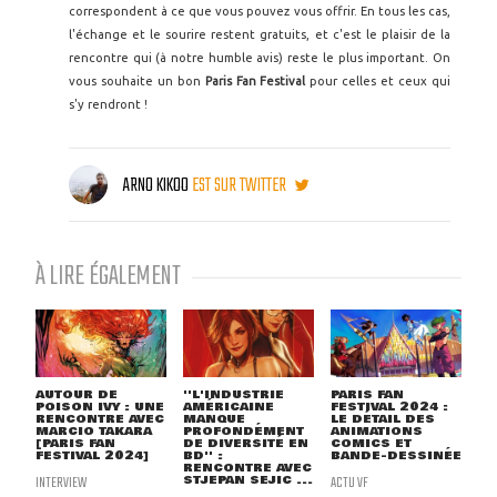
correspondent à ce que vous pouvez vous offrir. En tous les cas,
l'échange et le sourire restent gratuits, et c'est le plaisir de la
rencontre qui (à notre humble avis) reste le plus important. On
vous souhaite un bon
Paris Fan Festival
pour celles et ceux qui
s'y rendront !
ARNO KIKOO
EST SUR TWITTER
À LIRE ÉGALEMENT
AUTOUR DE
''L'INDUSTRIE
PARIS FAN
POISON IVY : UNE
AMÉRICAINE
FESTIVAL 2024 :
RENCONTRE AVEC
MANQUE
LE DÉTAIL DES
MARCIO TAKARA
PROFONDÉMENT
ANIMATIONS
[PARIS FAN
DE DIVERSITÉ EN
COMICS ET
FESTIVAL 2024]
BD'' :
BANDE-DESSINÉE
RENCONTRE AVEC
INTERVIEW
STJEPAN SEJIC ...
ACTU VF