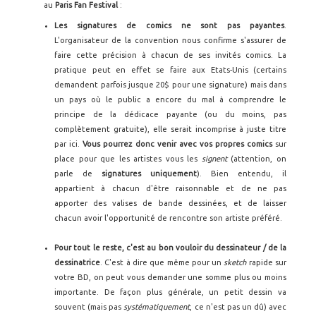
au
Paris Fan Festival
:
Les signatures de comics ne sont pas payantes
.
L'organisateur de la convention nous confirme s'assurer de
faire cette précision à chacun de ses invités comics. La
pratique peut en effet se faire aux Etats-Unis (certains
demandent parfois jusque 20$ pour une signature) mais dans
un pays où le public a encore du mal à comprendre le
principe de la dédicace payante (ou du moins, pas
complètement gratuite), elle serait incomprise à juste titre
par ici.
Vous pourrez donc venir avec vos propres comics
sur
place pour que les artistes vous les
signent
(attention, on
parle de
signatures uniquement
). Bien entendu, il
appartient à chacun d'être raisonnable et de ne pas
apporter des valises de bande dessinées, et de laisser
chacun avoir l'opportunité de rencontre son artiste préféré.
Pour tout le reste, c'est au bon vouloir du dessinateur / de la
dessinatrice
. C'est à dire que même pour un
sketch
rapide sur
votre BD, on peut vous demander une somme plus ou moins
importante. De façon plus générale, un petit dessin va
souvent (mais pas
systématiquement
, ce n'est pas un dû) avec