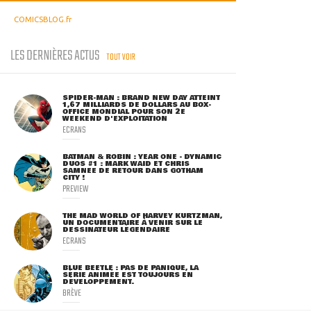
COMICSBLOG.fr
LES DERNIÈRES ACTUS
TOUT VOIR
SPIDER-MAN : BRAND NEW DAY ATTEINT
1,67 MILLIARDS DE DOLLARS AU BOX-
OFFICE MONDIAL POUR SON 2E
WEEKEND D'EXPLOITATION
ECRANS
BATMAN & ROBIN : YEAR ONE - DYNAMIC
DUOS #1 : MARK WAID ET CHRIS
SAMNEE DE RETOUR DANS GOTHAM
CITY !
PREVIEW
THE MAD WORLD OF HARVEY KURTZMAN,
UN DOCUMENTAIRE À VENIR SUR LE
DESSINATEUR LÉGENDAIRE
ECRANS
BLUE BEETLE : PAS DE PANIQUE, LA
SÉRIE ANIMÉE EST TOUJOURS EN
DÉVELOPPEMENT.
BRÈVE