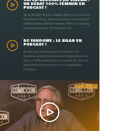
UN DÉBAT 100% FÉMININ EN
PODCAST !
Après Wonder Woman, Captain Marvel, et le récent
film Birds of Prey, mais aussi avec la venue proche
de Black Widow, Wonder Woman 1984 et un casting
très diversifié pour The Eternals, les ...
DC FANDOME : LE BILAN EN
PODCAST !
Au cours du weekend passé se tenait le DC
Fandome, premier évènement intégralement en
ligne et 100% consacré aux univers de DC, avec un
angle définitivement axé sur les adaptations
filmiques ...