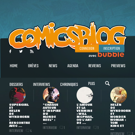
CONNEXION
INSCRIPTION
HOME
BRÈVES
NEWS
AGENDA
REVIEWS
PREVIEWS
PLUS
DOSSIERS
INTERVIEWS
CHRONIQUES
SUPERGIRL
"CHAQUE
L'AMOUR
HELEN
ET
AUTEUR
ET LA
DE
HELEN
S'INSPIRE
VERMINE
WYNDHORN
DE
DU
: WILL
ET
WYNDHORN
MONDE
MCPHAIL,
WONDER
:
RÉEL" :
OU L'ART
WOMAN :
RENCONTRE
...
DE ...
TOM
AVEC ...
KING ET
INTERVIEW
INTERVIEW
1
1
...
INTERVIEW
4
INTERVIEW
3