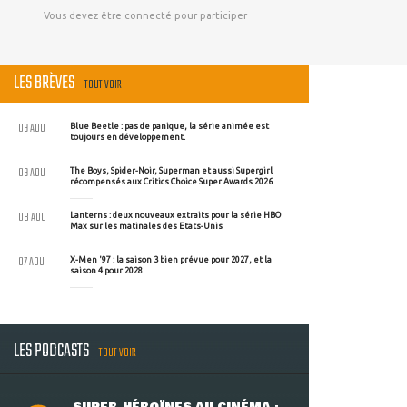
Vous devez être connecté pour participer
LES BRÈVES
TOUT VOIR
09 AOU
Blue Beetle : pas de panique, la série animée est
toujours en développement.
09 AOU
The Boys, Spider-Noir, Superman et aussi Supergirl
récompensés aux Critics Choice Super Awards 2026
08 AOU
Lanterns : deux nouveaux extraits pour la série HBO
Max sur les matinales des Etats-Unis
07 AOU
X-Men '97 : la saison 3 bien prévue pour 2027, et la
saison 4 pour 2028
LES PODCASTS
TOUT VOIR
SUPER-HÉROÏNES AU CINÉMA :