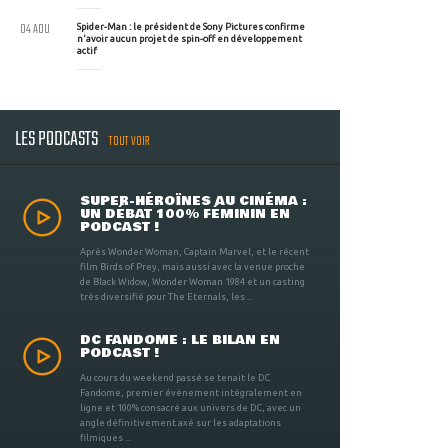
04 AOU
Spider-Man : le président de Sony Pictures confirme
n'avoir aucun projet de spin-off en développement
actif
LES PODCASTS
TOUT VOIR
SUPER-HÉROÏNES AU CINÉMA :
UN DÉBAT 100% FÉMININ EN
PODCAST !
Après Wonder Woman, Captain Marvel, et le récent
film Birds of Prey, mais aussi avec la venue proche
de Black Widow, Wonder Woman 1984 et un casting
très diversifié pour The Eternals, les ...
DC FANDOME : LE BILAN EN
PODCAST !
Au cours du weekend passé se tenait le DC
Fandome, premier évènement intégralement en
ligne et 100% consacré aux univers de DC, avec un
angle définitivement axé sur les adaptations
filmiques ...