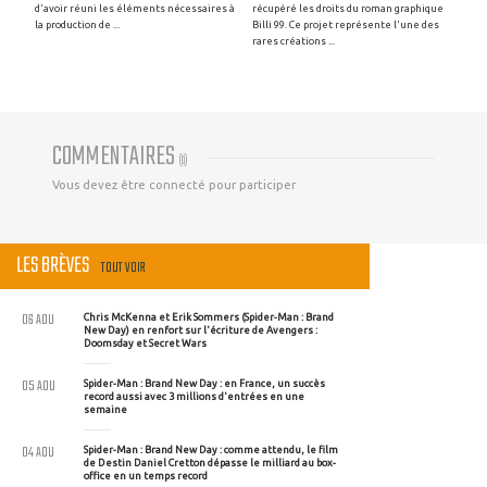
d'avoir réuni les éléments nécessaires à
récupéré les droits du roman graphique
la production de ...
Billi 99. Ce projet représente l'une des
rares créations ...
COMMENTAIRES
(
0
)
Vous devez être connecté pour participer
LES BRÈVES
TOUT VOIR
06 AOU
Chris McKenna et Erik Sommers (Spider-Man : Brand
New Day) en renfort sur l'écriture de Avengers :
Doomsday et Secret Wars
05 AOU
Spider-Man : Brand New Day : en France, un succès
record aussi avec 3 millions d'entrées en une
semaine
04 AOU
Spider-Man : Brand New Day : comme attendu, le film
de Destin Daniel Cretton dépasse le milliard au box-
office en un temps record