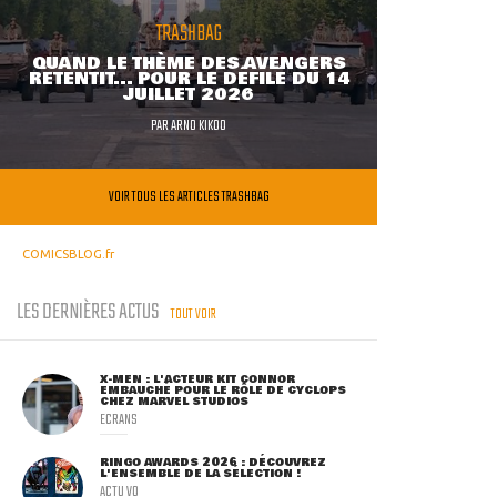
TRASHBAG
QUAND LE THÈME DES AVENGERS
RETENTIT... POUR LE DÉFILÉ DU 14
JUILLET 2026
PAR
ARNO KIKOO
VOIR TOUS LES ARTICLES TRASHBAG
COMICSBLOG.fr
LES DERNIÈRES ACTUS
TOUT VOIR
X-MEN : L'ACTEUR KIT CONNOR
EMBAUCHÉ POUR LE RÔLE DE CYCLOPS
CHEZ MARVEL STUDIOS
ECRANS
RINGO AWARDS 2026 : DÉCOUVREZ
L'ENSEMBLE DE LA SÉLECTION !
ACTU VO