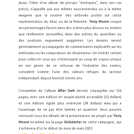
Aussi, l'idée d'un album de pin-ups "érotiques", dans son cas
précis, n'appelle pas aux mêmes sous-entendus ou à la même
imagerie que la routine des artbooks portés sur cette
représentation du désir ou de la féminité.
Terry Moore
croque
ses personnages favoris dans des scènes plus douces ou intimes
que réellement sensuelles, dans des scènes du quotidien ou
des postures vaguement suggérées. Les dessins seront
généralement accompagnés de commentaires explicatifs sur les
méthodes ou les composition du dessinateur. Un intérêt certain
pour celles et ceux qui s'intéressent au coup de crayon unique
en son genre de ce virtuose de l'industrie des comics,
considéré comme l'une des valeurs refuges du secteur
indépendant depuis bientôt trente ans.
L'ensemble de l'album
After Dark
devrait s'éparpiller sur 120
pages, avec une édition en souple plutôt accessible (25 dollars)
et une édition rigide plus onéreuse (38 dollars) mais qui a
l'avantage de ne pas être limitée en quantité. Vous pourrez
retrouver tous les détails de la présentation du projet par
Terry
Moore
lui-même sur la page
Kickstarter
de cette campagne, qui
s'achèvera d'ici le début du mois de mars 2023.