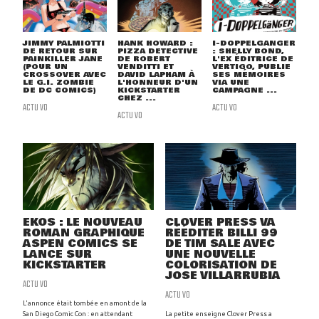
JIMMY PALMIOTTI
HANK HOWARD :
I-DOPPELGANGER
DE RETOUR SUR
PIZZA DETECTIVE
: SHELLY BOND,
PAINKILLER JANE
DE ROBERT
L'EX ÉDITRICE DE
(POUR UN
VENDITTI ET
VERTIGO, PUBLIE
CROSSOVER AVEC
DAVID LAPHAM À
SES MÉMOIRES
LE G.I. ZOMBIE
L'HONNEUR D'UN
VIA UNE
DE DC COMICS)
KICKSTARTER
CAMPAGNE ...
CHEZ ...
ACTU VO
ACTU VO
ACTU VO
EKOS : LE NOUVEAU
CLOVER PRESS VA
ROMAN GRAPHIQUE
RÉÉDITER BILLI 99
ASPEN COMICS SE
DE TIM SALE AVEC
LANCE SUR
UNE NOUVELLE
KICKSTARTER
COLORISATION DE
JOSE VILLARRUBIA
ACTU VO
ACTU VO
L'annonce était tombée en amont de la
San Diego Comic Con : en attendant
La petite enseigne Clover Press a