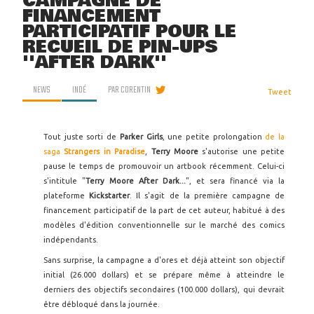
CAMPAGNE DE
FINANCEMENT
PARTICIPATIF POUR LE
RECUEIL DE PIN-UPS
''AFTER DARK''
NEWS
INDÉ
PAR
CORENTIN
Tweet
Tout juste sorti de
Parker Girls
, une petite prolongation
de la
saga
Strangers in Paradise
,
Terry Moore
s'autorise une petite
pause le temps de promouvoir un artbook récemment. Celui-ci
s'intitule "
Terry Moore After Dark...
", et sera financé via la
plateforme
Kickstarter
. Il s'agit de la première campagne de
financement participatif de la part de cet auteur, habitué à des
modèles d'édition conventionnelle sur le marché des comics
indépendants.
Sans surprise, la campagne a d'ores et déjà atteint son objectif
initial (26.000 dollars) et se prépare même à atteindre le
derniers des objectifs secondaires (100.000 dollars), qui devrait
être débloqué dans la journée.