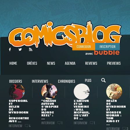
CONNEXION
INSCRIPTION
HOME
BRÈVES
NEWS
AGENDA
REVIEWS
PREVIEWS
PLUS
DOSSIERS
INTERVIEWS
CHRONIQUES
SUPERGIRL
"CHAQUE
L'AMOUR
HELEN
ET
AUTEUR
ET LA
DE
HELEN
S'INSPIRE
VERMINE
WYNDHORN
DE
DU
: WILL
ET
WYNDHORN
MONDE
MCPHAIL,
WONDER
:
RÉEL" :
OU L'ART
WOMAN :
RENCONTRE
...
DE ...
TOM
AVEC ...
KING ET
INTERVIEW
INTERVIEW
1
1
...
INTERVIEW
4
INTERVIEW
3