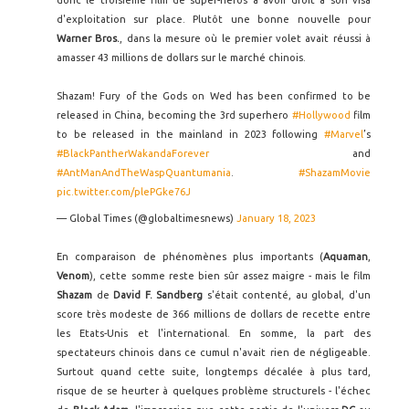
donc le troisième film de super-héros à avoir droit à son visa
d'exploitation sur place. Plutôt une bonne nouvelle pour
Warner Bros.
, dans la mesure où le premier volet avait réussi à
amasser 43 millions de dollars sur le marché chinois.
Shazam! Fury of the Gods on Wed has been confirmed to be
released in China, becoming the 3rd superhero
#Hollywood
film
to be released in the mainland in 2023 following
#Marvel
’s
#BlackPantherWakandaForever
and
#AntManAndTheWaspQuantumania
.
#ShazamMovie
pic.twitter.com/plePGke76J
— Global Times (@globaltimesnews)
January 18, 2023
En comparaison de phénomènes plus importants (
Aquaman
,
Venom
), cette somme reste bien sûr assez maigre - mais le film
Shazam
de
David F. Sandberg
s'était contenté, au global, d'un
score très modeste de 366 millions de dollars de recette entre
les Etats-Unis et l'international. En somme, la part des
spectateurs chinois dans ce cumul n'avait rien de négligeable.
Surtout quand cette suite, longtemps décalée à plus tard,
risque de se heurter à quelques problème structurels - l'échec