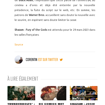
de
Black Adam
, l'impression que cette partie de l'univers
DC
au
cinéma a d'ores et déjà été enterrée par la nouvelle
présidence, la fuite du script sur le web, etc. En somme, les
patrons de
Warner Bros.
accueillent sans doute la nouvelle avec
le sourire, en espérant sans doute limiter la casse.
Shazam : Fury of the Gods
est attendu pour le 29 mars 2023 dans
les salles françaises.
Source
CORENTIN
EST SUR TWITTER
À LIRE ÉGALEMENT
THUNDERBOLTS* :
DC COMICS MET
SHAZAM : JOSIE