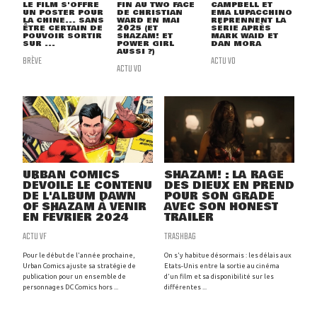
LE FILM S'OFFRE
FIN AU TWO FACE
CAMPBELL ET
UN POSTER POUR
DE CHRISTIAN
EMA LUPACCHINO
LA CHINE... SANS
WARD EN MAI
REPRENNENT LA
ÊTRE CERTAIN DE
2025 (ET
SÉRIE APRÈS
POUVOIR SORTIR
SHAZAM! ET
MARK WAID ET
SUR ...
POWER GIRL
DAN MORA
AUSSI ?)
BRÈVE
ACTU VO
ACTU VO
URBAN COMICS
SHAZAM! : LA RAGE
DÉVOILE LE CONTENU
DES DIEUX EN PREND
DE L'ALBUM DAWN
POUR SON GRADE
OF SHAZAM À VENIR
AVEC SON HONEST
EN FÉVRIER 2024
TRAILER
ACTU VF
TRASHBAG
Pour le début de l'année prochaine,
On s'y habitue désormais : les délais aux
Urban Comics ajuste sa stratégie de
Etats-Unis entre la sortie au cinéma
publication pour un ensemble de
d'un film et sa disponibilité sur les
personnages DC Comics hors ...
différentes ...