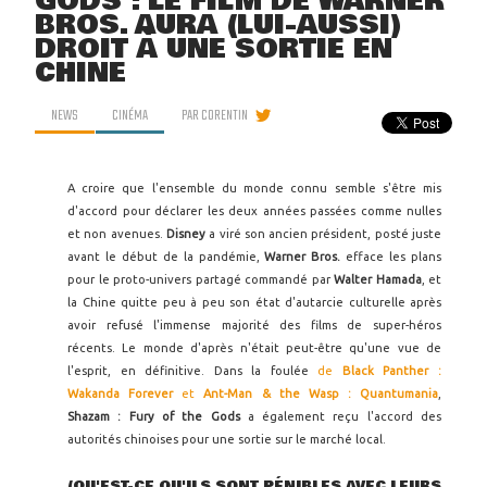
GODS : LE FILM DE WARNER
BROS. AURA (LUI-AUSSI)
DROIT À UNE SORTIE EN
CHINE
NEWS
CINÉMA
PAR
CORENTIN
A croire que l'ensemble du monde connu semble s'être mis
d'accord pour déclarer les deux années passées comme nulles
et non avenues.
Disney
a viré son ancien président, posté juste
avant le début de la pandémie,
Warner Bros.
efface les plans
pour le proto-univers partagé commandé par
Walter Hamada
, et
la Chine quitte peu à peu son état d'autarcie culturelle après
avoir refusé l'immense majorité des films de super-héros
récents. Le monde d'après n'était peut-être qu'une vue de
l'esprit, en définitive. Dans la foulée
de
Black Panther :
Wakanda Forever
et
Ant-Man & the Wasp : Quantumania
,
Shazam : Fury of the Gods
a également reçu l'accord des
autorités chinoises pour une sortie sur le marché local.
(QU'EST-CE QU'ILS SONT PÉNIBLES AVEC LEURS