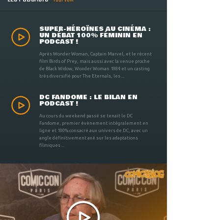
SUPER-HÉROÏNES AU CINÉMA :
UN DÉBAT 100% FÉMININ EN
PODCAST !
Après Wonder Woman, Captain Marvel, et le récent
film Birds of Prey, mais aussi avec la venue proche
de Black Widow, Wonder Woman 1984 et un casting
très diversifié pour The Eternals, les ...
DC FANDOME : LE BILAN EN
PODCAST !
Au cours du weekend passé se tenait le DC
Fandome, premier évènement intégralement en
ligne et 100% consacré aux univers de DC, avec un
angle définitivement axé sur les adaptations
filmiques ...