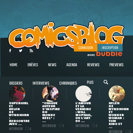
CONNEXION
INSCRIPTION
HOME
BRÈVES
NEWS
AGENDA
REVIEWS
PREVIEWS
PLUS
DOSSIERS
INTERVIEWS
CHRONIQUES
SUPERGIRL
"CHAQUE
L'AMOUR
HELEN
ET
AUTEUR
ET LA
DE
HELEN
S'INSPIRE
VERMINE
WYNDHORN
DE
DU
: WILL
ET
WYNDHORN
MONDE
MCPHAIL,
WONDER
:
RÉEL" :
OU L'ART
WOMAN :
RENCONTRE
...
DE ...
TOM
AVEC ...
KING ET
INTERVIEW
INTERVIEW
1
1
...
INTERVIEW
4
INTERVIEW
3