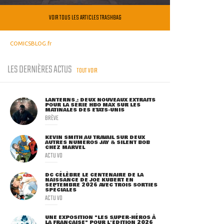
VOIR TOUS LES ARTICLES TRASHBAG
COMICSBLOG.fr
LES DERNIÈRES ACTUS
TOUT VOIR
LANTERNS : DEUX NOUVEAUX EXTRAITS
POUR LA SÉRIE HBO MAX SUR LES
MATINALES DES ETATS-UNIS
BRÈVE
KEVIN SMITH AU TRAVAIL SUR DEUX
AUTRES NUMÉROS JAY & SILENT BOB
CHEZ MARVEL
ACTU VO
DC CÉLÈBRE LE CENTENAIRE DE LA
NAISSANCE DE JOE KUBERT EN
SEPTEMBRE 2026 AVEC TROIS SORTIES
SPÉCIALES
ACTU VO
UNE EXPOSITION "LES SUPER-HÉROS À
LA FRANÇAISE" POUR L'ÉDITION 2026