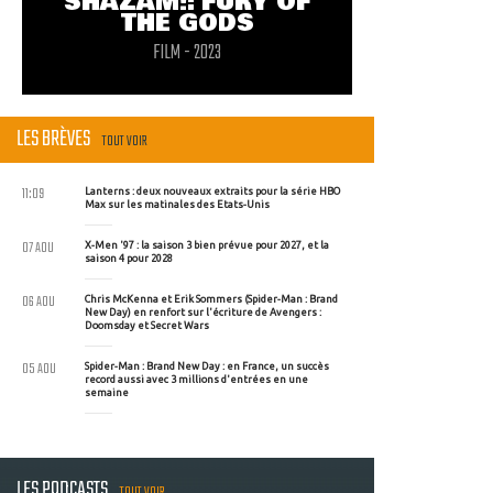
SHAZAM!: FURY OF
THE GODS
FILM - 2023
LES BRÈVES
TOUT VOIR
11:09
Lanterns : deux nouveaux extraits pour la série HBO
Max sur les matinales des Etats-Unis
07 AOU
X-Men '97 : la saison 3 bien prévue pour 2027, et la
saison 4 pour 2028
06 AOU
Chris McKenna et Erik Sommers (Spider-Man : Brand
New Day) en renfort sur l'écriture de Avengers :
Doomsday et Secret Wars
05 AOU
Spider-Man : Brand New Day : en France, un succès
record aussi avec 3 millions d'entrées en une
semaine
LES PODCASTS
TOUT VOIR