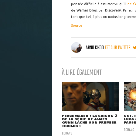
pensée difficile à assumer vu qu'il
ne s'
de
Warner Bros.
par
Discovery
. Par ici
tant que tel, à plus ou moins long terme.
Source
ARNO KIKOO
EST SUR TWITTER
À LIRE ÉGALEMENT
PEACEMAKER : LA SAISON 2
SGT. 
DE LA SÉRIE DE JAMES
LUCA
GUNN LÂCHE SON PREMIER
PAUSE
TRAILER !
ECRANS
ECRANS