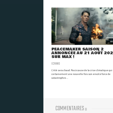
PEACEMAKER SAISON 2
ANNONCÉE AU 21 AOÛT 20
SUR MAX !
ECRANS
L'été sera chaud. Pas à cause de la crise climatique qui
certainement une nouvelle fois son envol à force de
catastrophes ...
COMMENTAIRES
(
0
)