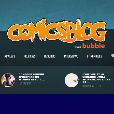
PL
REVIEWS
PREVIEWS
DOSSIERS
INTERVIEWS
CHRONIQUES
"CHAQUE AUTEUR
L'AMOUR ET LA
S'INSPIRE DU
VERMINE : WILL
MONDE RÉEL" : ...
MCPHAIL, OU L'ART
DE ...
INTERVIEW
1
INTERVIEW
1