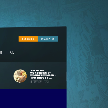
CONNEXION
INSCRIPTION
US
HELEN DE
WYNDHORN ET
WONDER WOMAN :
TOM KING ET ...
INTERVIEW
3