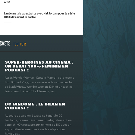
actif
Lanterns : deux extraits avec Hal Jordan pour la série
HBO Max avant la sortie
DCASTS
TOUT VOIR
SUPER-HÉROÏNES AU CINÉMA :
UN DÉBAT 100% FÉMININ EN
PODCAST !
Après Wonder Woman, Captain Marvel, et le récent
film Birds of Prey, mais aussi avec la venue proche
de Black Widow, Wonder Woman 1984 et un casting
très diversifié pour The Eternals, les ...
DC FANDOME : LE BILAN EN
PODCAST !
Au cours du weekend passé se tenait le DC
Fandome, premier évènement intégralement en
ligne et 100% consacré aux univers de DC, avec un
angle définitivement axé sur les adaptations
filmiques ...