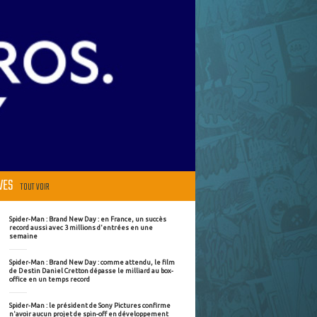
ÈVES
TOUT VOIR
Spider-Man : Brand New Day : en France, un succès
record aussi avec 3 millions d'entrées en une
semaine
Spider-Man : Brand New Day : comme attendu, le film
de Destin Daniel Cretton dépasse le milliard au box-
office en un temps record
Spider-Man : le président de Sony Pictures confirme
n'avoir aucun projet de spin-off en développement