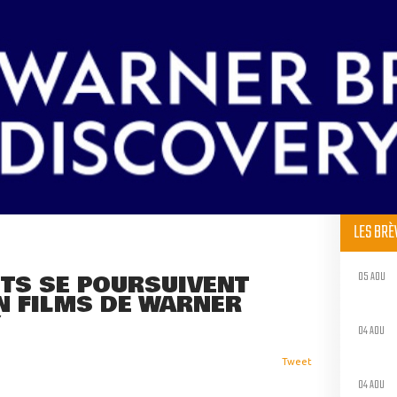
LES BR
05 AOU
NTS SE POURSUIVENT
N FILMS DE WARNER
Y
04 AOU
Tweet
04 AOU