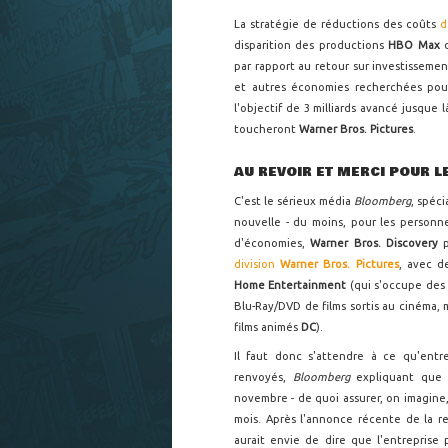
La stratégie de réductions des coûts
disparition des productions
HBO Max
par rapport au retour sur investissemen
et autres économies recherchées pour
l'objectif de 3 milliards avancé jusque
toucheront
Warner Bros. Pictures
.
AU REVOIR ET MERCI POUR L
C'est le sérieux média
Bloomberg
, spéci
nouvelle - du moins, pour les personn
d'économies,
Warner Bros. Discovery
division
Warner Bros. Pictures
, avec d
Home Entertainment
(qui s'occupe des 
Blu-Ray/DVD de films sortis au cinéma, 
films animés
DC
).
Il faut donc s'attendre à ce qu'ent
renvoyés,
Bloomberg
expliquant que 
novembre - de quoi assurer, on imagine
mois. Après l'annonce récente de la r
aurait envie de dire que l'entreprise