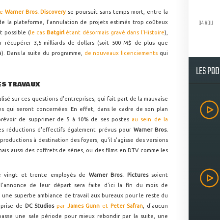
de
Warner Bros. Discovery
se poursuit sans temps mort, entre la
04 AOU
de la plateforme, l'annulation de projets estimés trop coûteux
t possible (
le cas
Batgirl
étant désormais gravé dans l'Histoire
),
 récupérer 3,5 milliards de dollars (soit 500 M$ de plus que
 là). Dans la suite du programme,
de nouveaux licenciements
qui
LES PO
ES TRAVAUX
alisé sur ces questions d'entreprises, qui fait part de la mauvaise
es qui seront concernées. En effet, dans le cadre de son plan
prévoir de supprimer de 5 à 10% de ses postes
au sein de la
es réductions d'effectifs également prévus pour
Warner Bros.
productions à destination des foyers, qu'il s'agisse des versions
mais aussi des coffrets de séries, ou des films en DTV comme les
re vingt et trente employés de
Warner Bros. Pictures
soient
l'annonce de leur départ sera faite d'ici la fin du mois de
, une superbe ambiance de travail aux bureaux pour le reste du
eprise de
DC Studios
par
James Gunn
et
Peter Safran
, d'aucun
 passe une sale période pour mieux rebondir par la suite, une