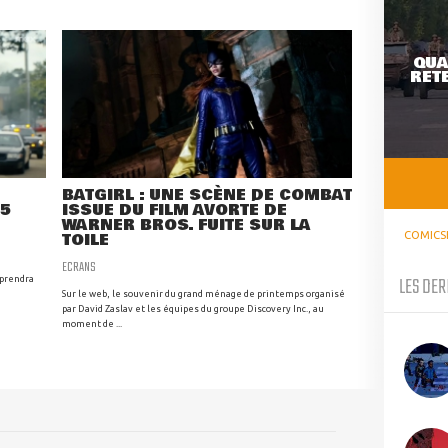
QUA
RETE
BATGIRL : UNE SCÈNE DE COMBAT
25
ISSUE DU FILM AVORTÉ DE
WARNER BROS. FUITE SUR LA
TOILE
COMICS
ECRANS
LES DER
 prendra
Sur le web, le souvenir du grand ménage de printemps organisé
par David Zaslav et les équipes du groupe Discovery Inc., au
moment de ...