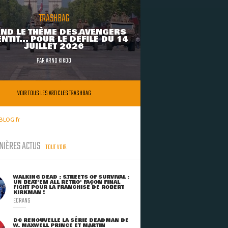
TRASHBAG
ND LE THÈME DES AVENGERS
NTIT... POUR LE DÉFILÉ DU 14
JUILLET 2026
PAR
ARNO KIKOO
VOIR TOUS LES ARTICLES TRASHBAG
BLOG.fr
NIÈRES ACTUS
TOUT VOIR
WALKING DEAD : STREETS OF SURVIVAL :
UN BEAT'EM ALL RÉTRO' FAÇON FINAL
FIGHT POUR LA FRANCHISE DE ROBERT
KIRKMAN !
ECRANS
DC RENOUVELLE LA SÉRIE DEADMAN DE
W. MAXWELL PRINCE ET MARTIN