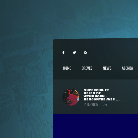
HOME
BRÈVES
NEWS
AGENDA
SUPERGIRL ET
HELEN DE
WYNDHORN :
RENCONTRE AVEC ...
INTERVIEW
4