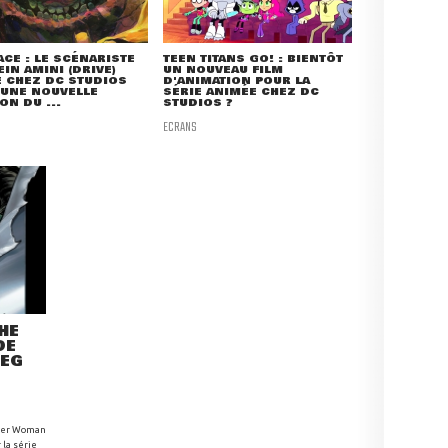
ACE : LE SCÉNARISTE
TEEN TITANS GO! : BIENTÔT
IN AMINI (DRIVE)
UN NOUVEAU FILM
 CHEZ DC STUDIOS
D'ANIMATION POUR LA
 UNE NOUVELLE
SÉRIE ANIMÉE CHEZ DC
ON DU ...
STUDIOS ?
ECRANS
HE
DE
REG
nder Woman
 la série