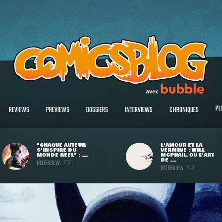
PL
REVIEWS
PREVIEWS
DOSSIERS
INTERVIEWS
CHRONIQUES
"CHAQUE AUTEUR
L'AMOUR ET LA
S'INSPIRE DU
VERMINE : WILL
MONDE RÉEL" : ...
MCPHAIL, OU L'ART
DE ...
INTERVIEW
1
INTERVIEW
1