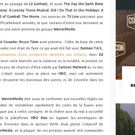
rant au passage de
Lil Gotham
), et aussi
The Day the Earth Blew
nny: A Looney Toons Musical
,
Did I Do That to the Holidays: A
d of Gumball: The Movie
. Les sources de
TV Line
précisent que
officiellement annulés, et que certains d'entre eux devraient se
 sur une autre antenne du groupe
WarnerMedia
.
d Crusader
,
Bruce Timm
avait prévenu : l'idée de base de cette
lier noir était de faire ce qui avait été fait avec
Batman T.A.S.
,
ontraintes d'une production destinée aux enfants
. Avec
Ed
d'avoir carte blanche sur la violence ou la tonalité, le produit en
ès peu de chances d'être validé par
Cartoon Network
au vu des
 L'objet aurait plus sa place sur
HBO
, mais cet autrement
 récupérer les morceaux des autres, ni de s'investir dans les
R
e
WarnerMedia
doit aussi se conformer aux nouvelles règles sur
idée de rentabiliser rapidement les coûts de la fusion avec
pe pas à cette consigne, et la chaîne aura du mal à accueillir
 de la plateforme
HBO Max
en égalant les enveloppes de
e d'investir dans le secteur SVOD était plutôt l'objectif de
erMedia
, et la plupart de ces produits avaient été commandés