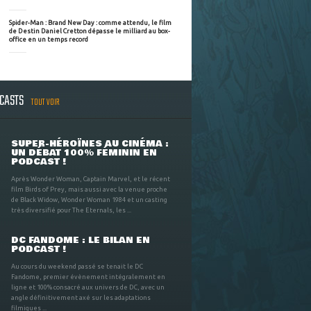
Spider-Man : Brand New Day : comme attendu, le film
de Destin Daniel Cretton dépasse le milliard au box-
office en un temps record
DCASTS
TOUT VOIR
SUPER-HÉROÏNES AU CINÉMA :
UN DÉBAT 100% FÉMININ EN
PODCAST !
Après Wonder Woman, Captain Marvel, et le récent
film Birds of Prey, mais aussi avec la venue proche
de Black Widow, Wonder Woman 1984 et un casting
très diversifié pour The Eternals, les ...
DC FANDOME : LE BILAN EN
PODCAST !
Au cours du weekend passé se tenait le DC
Fandome, premier évènement intégralement en
ligne et 100% consacré aux univers de DC, avec un
angle définitivement axé sur les adaptations
filmiques ...