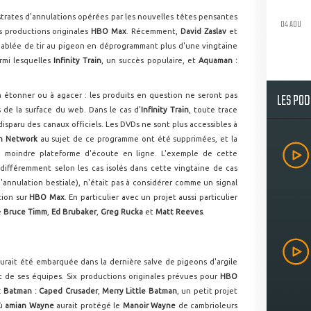
strates d'annulations opérées par les nouvelles têtes pensantes
04 AOU
 productions originales
HBO Max
. Récemment,
David Zaslav
et
ndiablée de tir au pigeon en déprogrammant plus d'une vingtaine
rmi lesquelles
Infinity Train
, un succès populaire, et
Aquaman :
LES PO
 étonner ou à agacer : les produits en question ne seront pas
 de la surface du web. Dans le cas d'
Infinity Train
, toute trace
disparu des canaux officiels. Les DVDs ne sont plus accessibles à
n Network
au sujet de ce programme ont été supprimées, et la
la moindre plateforme d'écoute en ligne. L'exemple de cette
 différemment selon les cas isolés dans cette vingtaine de cas
annulation bestiale), n'était pas à considérer comme un signal
ation sur
HBO Max
. En particulier avec un projet aussi particulier
e
Bruce Timm
,
Ed Brubaker
,
Greg Rucka
et
Matt Reeves
.
 aurait été embarquée dans la dernière salve de pigeons d'argile
 de ses équipes. Six productions originales prévues pour
HBO
:
Batman : Caped Crusader
,
Merry Little Batman
, un petit projet
où
amian Wayne
aurait protégé le
Manoir Wayne
de cambrioleurs