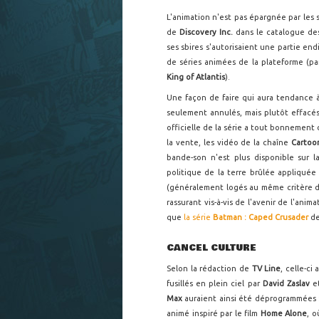
L'animation n'est pas épargnée par les 
de
Discovery Inc.
dans le catalogue des
ses sbires s'autorisaient une partie e
de séries animées de la plateforme (pa
King of Atlantis
).
Une façon de faire qui aura tendance à
seulement annulés, mais plutôt effacés
officielle de la série a tout bonnement 
la vente, les vidéo de la chaîne
Cartoo
bande-son n'est plus disponible sur 
politique de la terre brûlée appliquée
(généralement logés au même critère d'
rassurant vis-à-vis de l'avenir de l'anim
que
la série
Batman : Caped Crusader
d
CANCEL CULTURE
Selon la rédaction de
TV Line
, celle-ci
fusillés en plein ciel par
David Zaslav
et
Max
auraient ainsi été déprogrammées 
animé inspiré par le film
Home Alone
, 