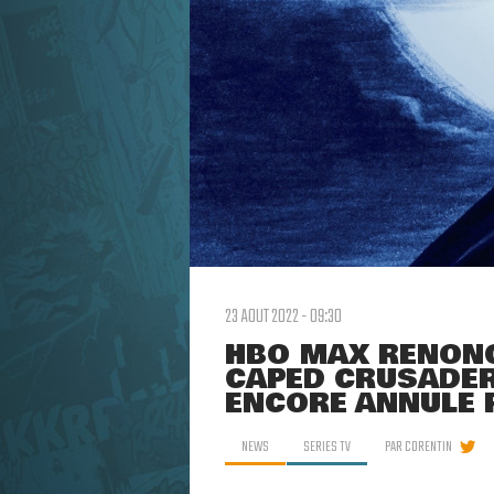
23 AOUT 2022 - 09:30
HBO MAX RENONCE
CAPED CRUSADER 
ENCORE ANNULÉ 
NEWS
SERIES TV
PAR
CORENTIN