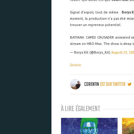
Signal d'espoir, tout de même :
Borys K
moment, la production n'a pas été mi
trouver un repreneur potentiel.
BATMAN: CAPED CRUSADER animated serie
stream on HBO Max. The show is deep in
— Borys Kit (@Borys_Kit)
August 23, 20
Source
CORENTIN
EST SUR TWITTER
À LIRE ÉGALEMENT