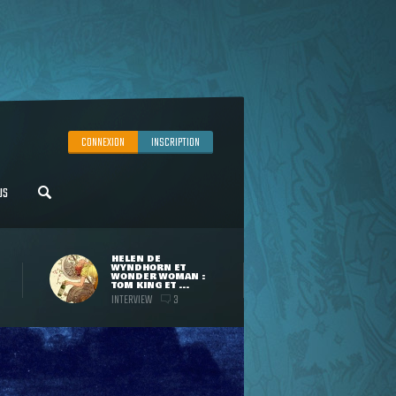
CONNEXION
INSCRIPTION
US
HELEN DE
WYNDHORN ET
WONDER WOMAN :
TOM KING ET ...
INTERVIEW
3