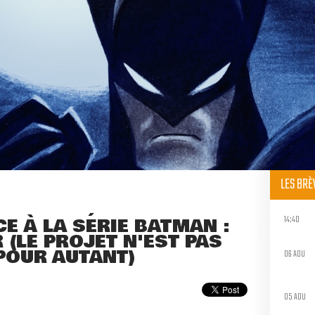
LES BR
14:40
 À LA SÉRIE BATMAN :
(LE PROJET N'EST PAS
POUR AUTANT)
06 AOU
05 AOU