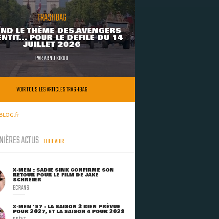
TRASHBAG
ND LE THÈME DES AVENGERS
NTIT... POUR LE DÉFILÉ DU 14
JUILLET 2026
PAR
ARNO KIKOO
VOIR TOUS LES ARTICLES TRASHBAG
BLOG.fr
NIÈRES ACTUS
TOUT VOIR
X-MEN : SADIE SINK CONFIRME SON
RETOUR POUR LE FILM DE JAKE
SCHREIER
ECRANS
X-MEN '97 : LA SAISON 3 BIEN PRÉVUE
POUR 2027, ET LA SAISON 4 POUR 2028