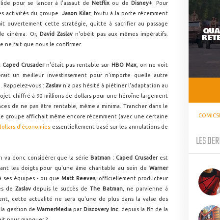
lide pour se lancer à l'assaut de
Netflix
ou de
Disney+
. Pour
es activités du groupe.
Jason Kilar
, foutu à la porte récemment
it ouvertement cette stratégie, quitte à sacrifier au passage
QUA
 de cinéma. Or,
David Zaslav
n'obéit pas aux mêmes impératifs.
RETE
ne fait que nous le confirmer.
: Caped Crusader
n'était pas rentable sur
HBO Max
, on ne voit
ait un meilleur investissement pour n'importe quelle autre
. Rappelez-vous :
Zaslav
n'a pas hésité à piétiner l'adaptation au
rojet chiffré à 90 millions de dollars pour une héroïne largement
nces de ne pas être rentable, même a minima. Trancher dans le
COMICS
et le groupe affichait même encore récemment (avec une certaine
 dollars d'économies
essentiellement basé sur les annulations de
LES DER
on va donc considérer que la série
Batman : Caped Crusader
est
sant les doigts pour qu'une âme charitable au sein de
Warner
à ses équipes - ou que
Matt Reeves
, officiellement producteur
ces de
Zaslav
depuis le succès de
The Batman
, ne parvienne à
nt, cette actualité ne sera qu'une de plus dans la valse des
 la gestion de
WarnerMedia
par
Discovery Inc.
depuis la fin de la
ait nous manquer ?