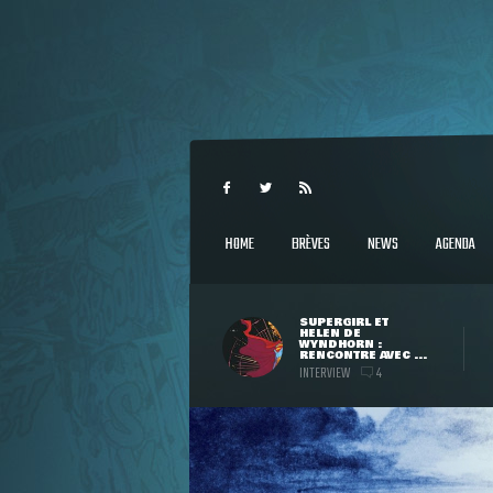
HOME
BRÈVES
NEWS
AGENDA
SUPERGIRL ET
HELEN DE
WYNDHORN :
RENCONTRE AVEC ...
INTERVIEW
4