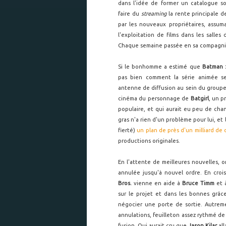
dans l'idée de former un catalogue so
faire du
streaming
la rente principale d
par les nouveaux propriétaires, assuma
l'exploitation de films dans les salles
Chaque semaine passée en sa compagnie 
Si le bonhomme a estimé que
Batman 
pas bien comment la série animée ser
antenne de diffusion au sein du groupe
cinéma du personnage de
Batgirl
, un p
populaire, et qui aurait eu peu de cha
gras n'a rien d'un problème pour lui, 
fierté)
un plan de près d'un milliard de
productions originales.
En l'attente de meilleures nouvelles, 
annulée jusqu'à nouvel ordre. En croi
Bros.
vienne en aide à
Bruce Timm
et 
sur le projet et dans les bonnes grâ
négocier une porte de sortie. Autreme
annulations, feuilleton assez rythmé de
fusion. Qui aurait cru que
Jason Kilar
all