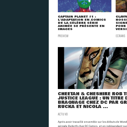
CAPTAIN PLANET #1 :
CLAYF
L'ADAPTATION EN COMICS
HOSSE
DE LA CÉLÈBRE SÉRIE
SIGNE
ANIMÉE SE PRÉSENTE EN
POUR
IMAGES
VERSI
PREVIEW
ECRANS
CHEETAH & CHESHIRE ROB T
JUSTICE LEAGUE : UN TITRE 
BRAQUAGE CHEZ DC PAR G
RUCKA ET NICOLA ...
ACTU VO
Après avoir travaillé ensemble sur les débuts de Wo
période Rebirth chez DC Comics, et en indépendant sur