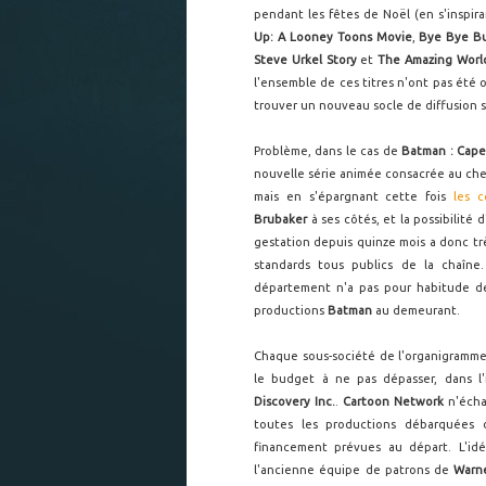
pendant les fêtes de Noël (en s'inspi
Up: A Looney Toons Movie
,
Bye Bye Bu
Steve Urkel Story
et
The Amazing Worl
l'ensemble de ces titres n'ont pas été 
trouver un nouveau socle de diffusion
Problème, dans le cas de
Batman : Cape
nouvelle série animée consacrée au cheva
mais en s'épargnant cette fois
les c
Brubaker
à ses côtés, et la possibilité 
gestation depuis quinze mois a donc tr
standards tous publics de la chaîne.
département
n'a pas pour habitude de
productions
Batman
au demeurant.
Chaque sous-société de l'organigramm
le budget à ne pas dépasser, dans l'
Discovery Inc.
.
Cartoon Network
n'échap
toutes les productions débarquées
financement prévues au départ. L'idé
l'ancienne équipe de patrons de
Warn