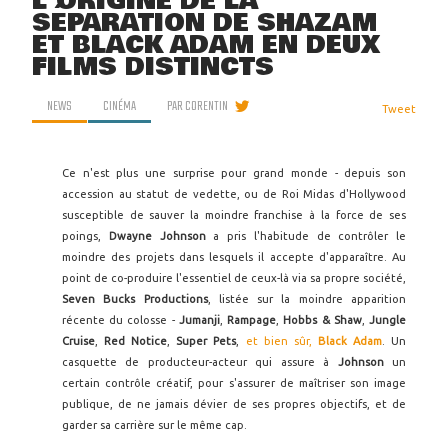
L'ORIGINE DE LA
SÉPARATION DE SHAZAM
ET BLACK ADAM EN DEUX
FILMS DISTINCTS
NEWS
CINÉMA
PAR
CORENTIN
Tweet
Ce n'est plus une surprise pour grand monde - depuis son
accession au statut de vedette, ou de Roi Midas d'Hollywood
susceptible de sauver la moindre franchise à la force de ses
poings,
Dwayne Johnson
a pris l'habitude de contrôler le
moindre des projets dans lesquels il accepte d'apparaître. Au
point de co-produire l'essentiel de ceux-là via sa propre société,
Seven Bucks Productions
, listée sur la moindre apparition
récente du colosse -
Jumanji
,
Rampage
,
Hobbs & Shaw
,
Jungle
Cruise
,
Red Notice
,
Super Pets
,
et bien sûr,
Black Adam
. Un
casquette de producteur-acteur qui assure à
Johnson
un
certain contrôle créatif, pour s'assurer de maîtriser son image
publique, de ne jamais dévier de ses propres objectifs, et de
garder sa carrière sur le même cap.