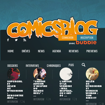
CONNEXION
INSCRIPTION
HOME
BRÈVES
NEWS
AGENDA
REVIEWS
PREVIEWS
PLUS
DOSSIERS
INTERVIEWS
CHRONIQUES
SUPERGIRL
"CHAQUE
L'AMOUR
HELEN
ET
AUTEUR
ET LA
DE
HELEN
S'INSPIRE
VERMINE
WYNDHORN
DE
DU
: WILL
ET
WYNDHORN
MONDE
MCPHAIL,
WONDER
:
RÉEL" :
OU L'ART
WOMAN :
RENCONTRE
...
DE ...
TOM
AVEC ...
KING ET
INTERVIEW
INTERVIEW
1
1
...
INTERVIEW
4
INTERVIEW
3