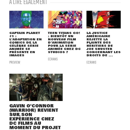
À LIRE ÉGALEMENT
CAPTAIN PLANET
TEEN TITANS GO!
LA JUSTICE
#1 :
: BIENTÔT UN
AMÉRICAINE
L'ADAPTATION EN
NOUVEAU FILM
REJETTE LA
COMICS DE LA
D'ANIMATION
PLAINTE DES
CÉLÈBRE SÉRIE
POUR LA SÉRIE
HÉRITIERS DE
ANIMÉE SE
ANIMÉE CHEZ DC
JOE SHUSTER
PRÉSENTE EN
STUDIOS ?
CONCERNANT LES
IMAGES
DROITS DE ...
ECRANS
PREVIEW
ECRANS
GAVIN O'CONNOR
(WARRIOR) REVIENT
SUR SON
EXPÉRIENCE CHEZ
DC FILMS AU
MOMENT DU PROJET