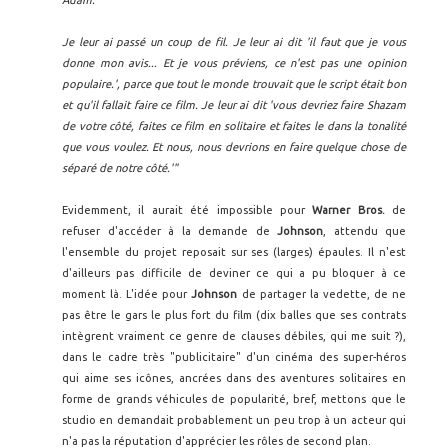
Adam.
Je leur ai passé un coup de fil. Je leur ai dit 'il faut que je vous
donne mon avis... Et je vous préviens, ce n'est pas une opinion
populaire.', parce que tout le monde trouvait que le script était bon
et qu'il fallait faire ce film. Je leur ai dit 'vous devriez faire Shazam
de votre côté, faites ce film en solitaire et faites le dans la tonalité
que vous voulez. Et nous, nous devrions en faire quelque chose de
séparé de notre côté.'"
Evidemment, il aurait été impossible pour
Warner Bros.
de
refuser d'accéder à la demande de
Johnson
, attendu que
l'ensemble du projet reposait sur ses (larges) épaules. Il n'est
d'ailleurs pas difficile de deviner ce qui a pu bloquer à ce
moment là. L'idée pour
Johnson
de partager la vedette, de ne
pas être le gars le plus fort du film (dix balles que ses contrats
intègrent vraiment ce genre de clauses débiles, qui me suit ?),
dans le cadre très "publicitaire" d'un cinéma des super-héros
qui aime ses icônes, ancrées dans des aventures solitaires en
forme de grands véhicules de popularité, bref, mettons que le
studio en demandait probablement un peu trop à un acteur qui
n'a pas la réputation d'apprécier les rôles de second plan.