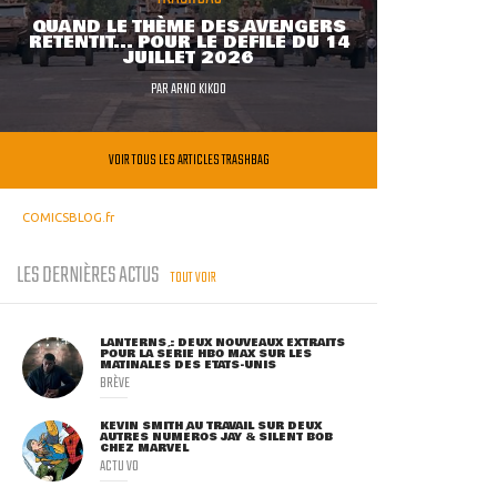
QUAND LE THÈME DES AVENGERS
RETENTIT... POUR LE DÉFILÉ DU 14
JUILLET 2026
PAR
ARNO KIKOO
VOIR TOUS LES ARTICLES TRASHBAG
COMICSBLOG.fr
LES DERNIÈRES ACTUS
TOUT VOIR
LANTERNS : DEUX NOUVEAUX EXTRAITS
POUR LA SÉRIE HBO MAX SUR LES
MATINALES DES ETATS-UNIS
BRÈVE
KEVIN SMITH AU TRAVAIL SUR DEUX
AUTRES NUMÉROS JAY & SILENT BOB
CHEZ MARVEL
ACTU VO