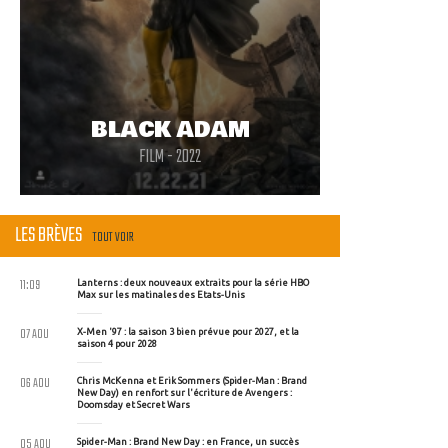
BLACK ADAM
FILM - 2022
LES BRÈVES
TOUT VOIR
11:09
Lanterns : deux nouveaux extraits pour la série HBO
Max sur les matinales des Etats-Unis
07 AOU
X-Men '97 : la saison 3 bien prévue pour 2027, et la
saison 4 pour 2028
06 AOU
Chris McKenna et Erik Sommers (Spider-Man : Brand
New Day) en renfort sur l'écriture de Avengers :
Doomsday et Secret Wars
05 AOU
Spider-Man : Brand New Day : en France, un succès