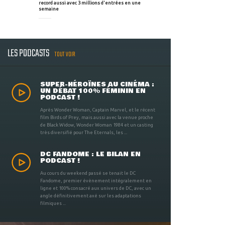
record aussi avec 3 millions d'entrées en une
semaine
LES PODCASTS
TOUT VOIR
SUPER-HÉROÏNES AU CINÉMA :
UN DÉBAT 100% FÉMININ EN
PODCAST !
Après Wonder Woman, Captain Marvel, et le récent
film Birds of Prey, mais aussi avec la venue proche
de Black Widow, Wonder Woman 1984 et un casting
très diversifié pour The Eternals, les ...
DC FANDOME : LE BILAN EN
PODCAST !
Au cours du weekend passé se tenait le DC
Fandome, premier évènement intégralement en
ligne et 100% consacré aux univers de DC, avec un
angle définitivement axé sur les adaptations
filmiques ...