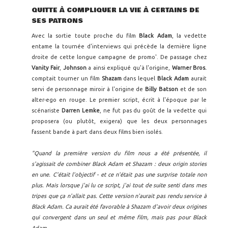
QUITTE À COMPLIQUER LA VIE À CERTAINS DE
SES PATRONS
Avec la sortie toute proche du film
Black Adam
, la vedette
entame la tournée d'interviews qui précède la dernière ligne
droite de cette longue campagne de promo'. De passage chez
Vanity Fair
,
Johnson
a ainsi expliqué qu'à l'origine,
Warner Bros.
comptait tourner un film
Shazam
dans lequel
Black Adam
aurait
servi de personnage miroir à l'origine de
Billy Batson
et de son
alter-ego en rouge. Le premier script, écrit à l'époque par le
scénariste
Darren Lemke
, ne fut pas du goût de la vedette qui
proposera (ou plutôt, exigera) que les deux personnages
fassent bande à part dans deux films bien isolés.
"Quand la première version du film nous a été présentée, il
s'agissait de combiner Black Adam et Shazam : deux origin stories
en une. C'était l'objectif - et ce n'était pas une surprise totale non
plus. Mais lorsque j'ai lu ce script, j'ai tout de suite senti dans mes
tripes que ça n'allait pas. Cette version n'aurait pas rendu service à
Black Adam. Ca aurait été favorable à Shazam d'avoir deux origines
qui convergent dans un seul et même film, mais pas pour Black