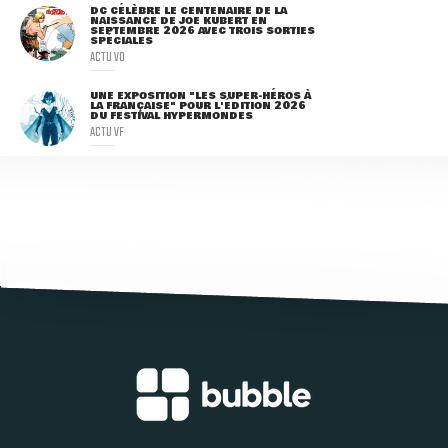
DC CÉLÈBRE LE CENTENAIRE DE LA
NAISSANCE DE JOE KUBERT EN
SEPTEMBRE 2026 AVEC TROIS SORTIES
SPÉCIALES
ACTU VO
UNE EXPOSITION "LES SUPER-HÉROS À
LA FRANÇAISE" POUR L'ÉDITION 2026
DU FESTIVAL HYPERMONDES
ACTU VF