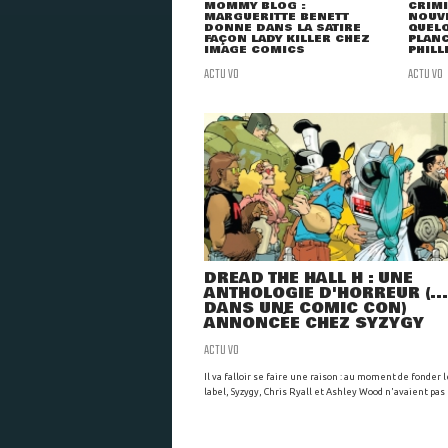
MOMMY BLOG :
CRIMI
MARGUERITTE BENETT
NOUVE
DONNE DANS LA SATIRE
QUEL
FAÇON LADY KILLER CHEZ
PLANC
IMAGE COMICS
PHILL
ACTU VO
ACTU VO
DREAD THE HALL H : UNE
ANTHOLOGIE D'HORREUR (...
DANS UNE COMIC CON)
ANNONCÉE CHEZ SYZYGY
ACTU VO
Il va falloir se faire une raison : au moment de fonder 
label, Syzygy, Chris Ryall et Ashley Wood n'avaient pas p