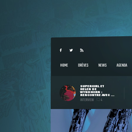
HOME
BRÈVES
NEWS
AGENDA
SUPERGIRL ET
HELEN DE
WYNDHORN :
RENCONTRE AVEC ...
INTERVIEW
4