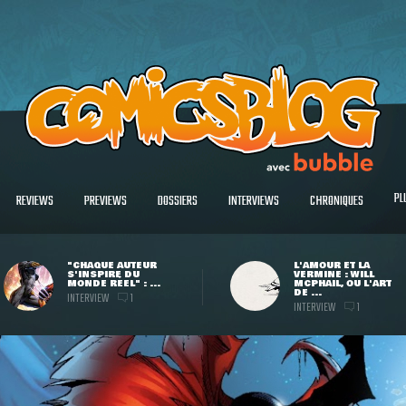
PL
REVIEWS
PREVIEWS
DOSSIERS
INTERVIEWS
CHRONIQUES
"CHAQUE AUTEUR
L'AMOUR ET LA
S'INSPIRE DU
VERMINE : WILL
MONDE RÉEL" : ...
MCPHAIL, OU L'ART
DE ...
INTERVIEW
1
INTERVIEW
1