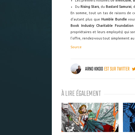
Les premiers volumes de
Invincible
,
B
Du
Rising Stars
, du
Bastard Samurai
, 
En somme, tout un tas de raisons de cé
d'autant plus que
Humble Bundle
vous
Book Industry Charitable Foundatio
propriétaires et leurs employés) qui son
l'offre, rendez-vous tout simplement au 
Source
ARNO KIKOO
EST SUR TWITTER
À LIRE ÉGALEMENT