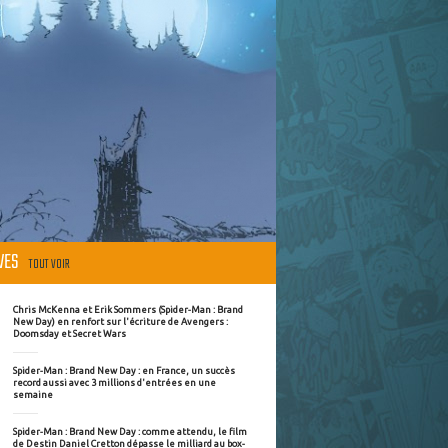
ÈVES
TOUT VOIR
Chris McKenna et Erik Sommers (Spider-Man : Brand
New Day) en renfort sur l'écriture de Avengers :
Doomsday et Secret Wars
Spider-Man : Brand New Day : en France, un succès
record aussi avec 3 millions d'entrées en une
semaine
Spider-Man : Brand New Day : comme attendu, le film
de Destin Daniel Cretton dépasse le milliard au box-