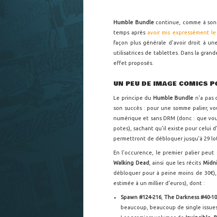
Humble Bundle
continue, comme à son 
temps après
avoir mis expressément l
façon plus générale d'avoir droit à une
utilisatrices de tablettes. Dans la gran
effet proposés.
UN PEU DE IMAGE COMICS P
Le principe du
Humble Bundle
n'a pas 
son succès : pour une somme palier, v
numérique et sans DRM (donc : que vous 
potes), sachant qu'il existe pour celui d
permettront de débloquer jusqu'à 29 lo
En l'occurence, le premier palier peut
Walking Dead
, ainsi que les récits
Midn
débloquer pour à peine moins de 30€), 
estimée à un millier d'euros), dont :
Spawn #124-216
,
The Darkness #40-1
beaucoup, beaucoup de single issue