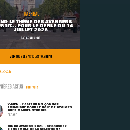
TRASHBAG
ND LE THÈME DES AVENGERS
NTIT... POUR LE DÉFILÉ DU 14
JUILLET 2026
PAR
ARNO KIKOO
VOIR TOUS LES ARTICLES TRASHBAG
BLOG.fr
NIÈRES ACTUS
TOUT VOIR
X-MEN : L'ACTEUR KIT CONNOR
EMBAUCHÉ POUR LE RÔLE DE CYCLOPS
CHEZ MARVEL STUDIOS
ECRANS
RINGO AWARDS 2026 : DÉCOUVREZ
L'ENSEMBLE DE LA SÉLECTION !