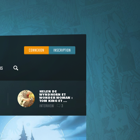
CONNEXION
INSCRIPTION
US
HELEN DE
WYNDHORN ET
WONDER WOMAN :
TOM KING ET ...
INTERVIEW
3