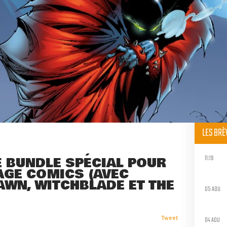
LES BR
11:19
 BUNDLE SPÉCIAL POUR
AGE COMICS (AVEC
AWN, WITCHBLADE ET THE
05 AOU
04 AOU
Tweet