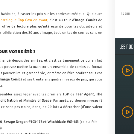
04 AOU
habitude, à casser les prix sur les comics numérique. Quelques
e catalogue
Top Cow
en avant
, c'est au tour d'
Image Comics
de
 offre de lecture plus qu'intéressante pour les utilisateurs et
de célébration des 30 ans d'Image, tout un tas de comics sont en
LES PO
OUR VOTRE ÉTÉ ?
changé depuis des années, et c'est certainement ce qui en fait
ous pouvez mettre la main sur un ensemble de comics au format
pouvez lire et garder à vie, et même en faire profiter tous vos
'
Image Comics
et ses trente ans quatre niveaux de prix, qui vous
ts.
 sembler assez léger avec les premiers TBP de
Fear Agent
,
The
ight Nation
et
Ministry of Space
. Par après, au dernier niveau (à
ce sont pas moins, donc, de 29 lots à décrocher (d'une valeur
00
,
Savage Dragon #103-178
et
Witchblade #62-153
(ce qui fait
s)