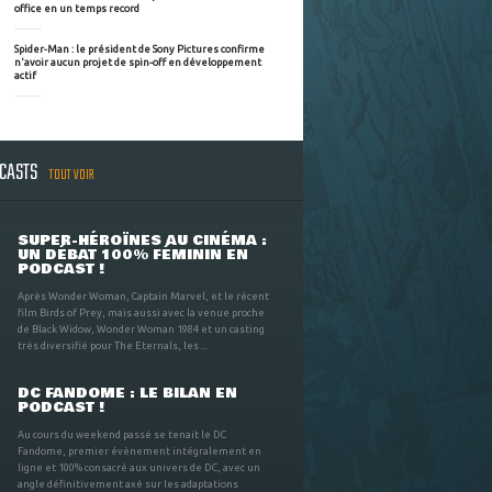
office en un temps record
Spider-Man : le président de Sony Pictures confirme
n'avoir aucun projet de spin-off en développement
actif
DCASTS
TOUT VOIR
SUPER-HÉROÏNES AU CINÉMA :
UN DÉBAT 100% FÉMININ EN
PODCAST !
Après Wonder Woman, Captain Marvel, et le récent
film Birds of Prey, mais aussi avec la venue proche
de Black Widow, Wonder Woman 1984 et un casting
très diversifié pour The Eternals, les ...
DC FANDOME : LE BILAN EN
PODCAST !
Au cours du weekend passé se tenait le DC
Fandome, premier évènement intégralement en
ligne et 100% consacré aux univers de DC, avec un
angle définitivement axé sur les adaptations