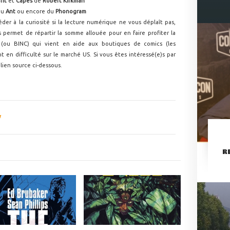
rit
et
Capes
de
Robert Kirkman
du
Ant
ou encore du
Phonogram
der à la curiosité si la lecture numérique ne vous déplaît pas,
 permet de répartir la somme allouée pour en faire profiter la
n
(ou BINC) qui vient en aide aux boutiques de comics (les
t en difficulté sur le marché US. Si vous êtes intéressé(e)s par
lien source ci-dessous.
R