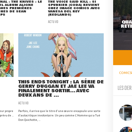
NAL : THE KNIVES : LE
THE VOICE SAID KILL : SI
L ALBUM ALIGNE
SPURRIER (CODA) REVIENT
QUES PREMIÈRES
CHEZ IMAGE COMICS AVEC
HES DE SEAN
VANESA DEL REY
IPS
(REDLANDS)
ACTU VO
QUA
RETE
COMICS
THIS ENDS TONIGHT : LA SÉRIE DE
GERRY DUGGAN ET JAE LEE VA
LES DER
FINALEMENT SORTIR... AVEC
DEUX ANS DE ...
ACTU VO
leur propre
Parfois, il arrive que le titre d'une œuvre encapsule une sorte
révu de ...
d'autocritique involontaire. Un peu comme L'Homme qui a Tué
Don Quichotte, ...