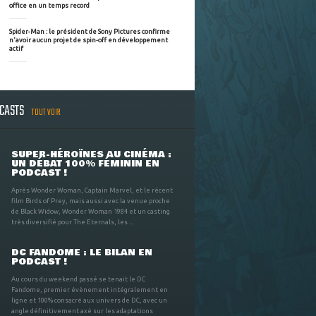
office en un temps record
Spider-Man : le président de Sony Pictures confirme
n'avoir aucun projet de spin-off en développement
actif
DCASTS
TOUT VOIR
SUPER-HÉROÏNES AU CINÉMA :
UN DÉBAT 100% FÉMININ EN
PODCAST !
Après Wonder Woman, Captain Marvel, et le récent
film Birds of Prey, mais aussi avec la venue proche
de Black Widow, Wonder Woman 1984 et un casting
très diversifié pour The Eternals, les ...
DC FANDOME : LE BILAN EN
PODCAST !
Au cours du weekend passé se tenait le DC
Fandome, premier évènement intégralement en
ligne et 100% consacré aux univers de DC, avec un
angle définitivement axé sur les adaptations