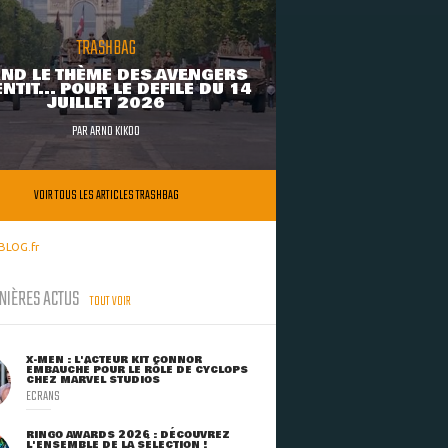
TRASHBAG
ND LE THÈME DES AVENGERS
NTIT... POUR LE DÉFILÉ DU 14
JUILLET 2026
PAR
ARNO KIKOO
VOIR TOUS LES ARTICLES TRASHBAG
BLOG.fr
NIÈRES ACTUS
TOUT VOIR
X-MEN : L'ACTEUR KIT CONNOR
EMBAUCHÉ POUR LE RÔLE DE CYCLOPS
CHEZ MARVEL STUDIOS
ECRANS
RINGO AWARDS 2026 : DÉCOUVREZ
L'ENSEMBLE DE LA SÉLECTION !