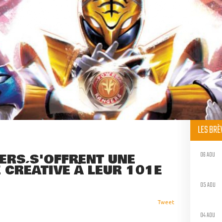
LES BR
06 AOU
ERS S'OFFRENT UNE
 CRÉATIVE À LEUR 101E
05 AOU
Tweet
04 AOU