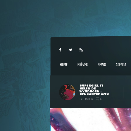
HOME
BRÈVES
NEWS
AGENDA
SUPERGIRL ET
HELEN DE
WYNDHORN :
RENCONTRE AVEC ...
INTERVIEW
4