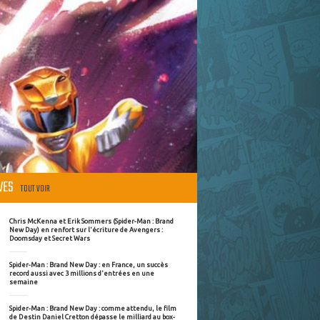
ÈVES
TOUT VOIR
Chris McKenna et Erik Sommers (Spider-Man : Brand
New Day) en renfort sur l'écriture de Avengers :
Doomsday et Secret Wars
Spider-Man : Brand New Day : en France, un succès
record aussi avec 3 millions d'entrées en une
semaine
Spider-Man : Brand New Day : comme attendu, le film
de Destin Daniel Cretton dépasse le milliard au box-