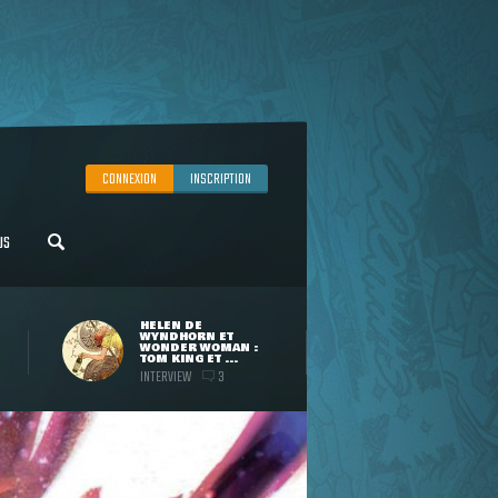
CONNEXION
INSCRIPTION
US
HELEN DE
WYNDHORN ET
WONDER WOMAN :
TOM KING ET ...
INTERVIEW
3