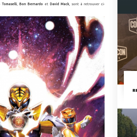
 Tomaselli
,
Bon Bernardo
et
David Mack
, sont à retrouver ci-
R