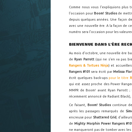
Comme nous vous l'expliquions plus t
l'occasion pour
Boom! Studios
de mettr
depuis quelques années. Une façon d
avec une nouvelle ère. A la façon de ce
numéro sera l'occasion pour les valeur
BIENVENUE DANS L'ÈRE REC
Au mois d'octobre, une nouvelle ère ba
de
Ryan Parrott
(qui ne s'en va pas b
Rangers & Tortues Ninja
) et accueille
Rangers #101
sera écrit par
Melissa Flo
écrit quelques back-ups
pour le titre
R
qui est assez proche des Power Ranger
MMPR de Boom! avant Ryan Parrott ; 
récemment annoncé de Radiant Black), 
Ce faisant,
Boom! Studios
continue de 
après les passages remarqués de
Sim
encreuse pour
Shattered Grid
, d'ailleu
de
Mighty Morphin Power Rangers #1
ne manqueront pas de tomber avec les p