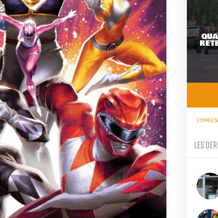
QUA
RETE
COMICS
LES DER