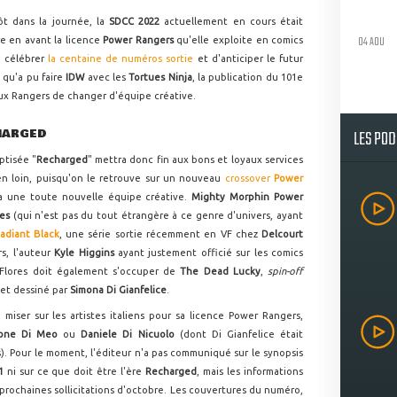
ôt dans la journée, la
SDCC 2022
actuellement en cours était
04 AOU
e en avant la licence
Power Rangers
qu'elle exploite en comics
e célébrer
la centaine de numéros sortie
et d'anticiper le futur
 qu'a pu faire
IDW
avec les
Tortues Ninja
, la publication du 101e
eux Rangers de changer d'équipe créative.
LES PO
HARGED
ptisée "
Recharged
" mettra donc fin aux bons et loyaux services
ien loin, puisqu'on le retrouve sur un nouveau
crossover
Power
ra une toute nouvelle équipe créative.
Mighty Morphin Power
res
(qui n'est pas du tout étrangère à ce genre d'univers, ayant
adiant Black
, une série sortie récemment en VF chez
Delcourt
s, l'auteur
Kyle Higgins
ayant justement officié sur les comics
Flores doit également s'occuper de
The Dead Lucky
,
spin-off
et dessiné par
Simona Di Gianfelice
.
miser sur les artistes italiens pour sa licence Power Rangers,
one Di Meo
ou
Daniele Di Nicuolo
(dont Di Gianfelice était
rs). Pour le moment, l'éditeur n'a pas communiqué sur le synopsis
01
ni sur ce que doit être l'ère
Recharged
, mais les informations
rochaines sollicitations d'octobre. Les couvertures du numéro,