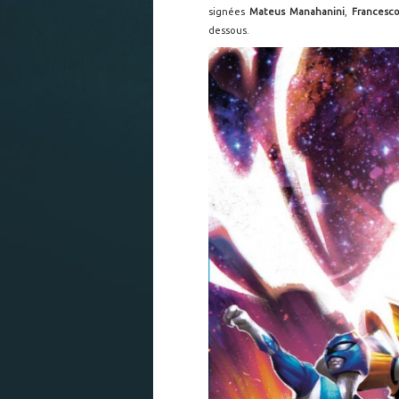
signées
Mateus Manahanini
,
Francesco
dessous.