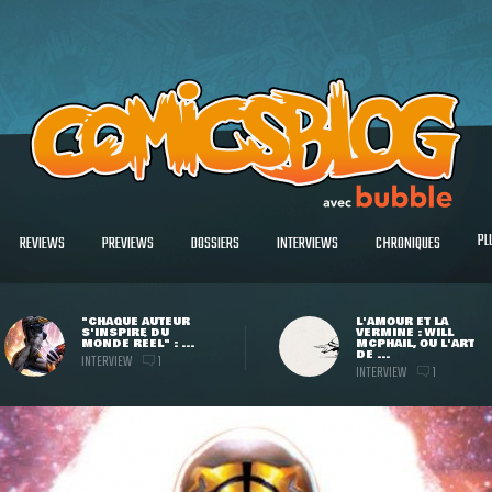
PL
REVIEWS
PREVIEWS
DOSSIERS
INTERVIEWS
CHRONIQUES
"CHAQUE AUTEUR
L'AMOUR ET LA
S'INSPIRE DU
VERMINE : WILL
MONDE RÉEL" : ...
MCPHAIL, OU L'ART
DE ...
INTERVIEW
1
INTERVIEW
1