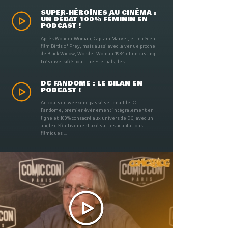
SUPER-HÉROÏNES AU CINÉMA :
UN DÉBAT 100% FÉMININ EN
PODCAST !
Après Wonder Woman, Captain Marvel, et le récent
film Birds of Prey, mais aussi avec la venue proche
de Black Widow, Wonder Woman 1984 et un casting
très diversifié pour The Eternals, les ...
DC FANDOME : LE BILAN EN
PODCAST !
Au cours du weekend passé se tenait le DC
Fandome, premier évènement intégralement en
ligne et 100% consacré aux univers de DC, avec un
angle définitivement axé sur les adaptations
filmiques ...