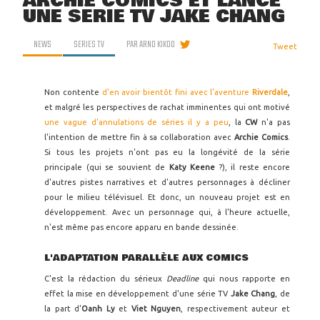
ARCHIE COMICS ET LANCE
UNE SÉRIE TV JAKE CHANG
NEWS
SERIES TV
PAR
ARNO KIKOO
Tweet
Non contente
d'en avoir bientôt fini avec l'aventure
Riverdale
,
et malgré les perspectives de rachat imminentes qui ont motivé
une vague d'annulations de séries il y a peu
, la
CW
n'a pas
l'intention de mettre fin à sa collaboration avec
Archie Comics
.
Si tous les projets n'ont pas eu la longévité de la série
principale (qui se souvient de
Katy Keene
?), il reste encore
d'autres pistes narratives et d'autres personnages à décliner
pour le milieu télévisuel. Et donc, un nouveau projet est en
développement. Avec un personnage qui, à l'heure actuelle,
n'est même pas encore apparu en bande dessinée.
L'ADAPTATION PARALLÈLE AUX COMICS
C'est la rédaction du sérieux
Deadline
qui nous rapporte en
effet la mise en développement d'une série TV
Jake Chang
, de
la part d'
Oanh Ly
et
Viet Nguyen
, respectivement auteur et