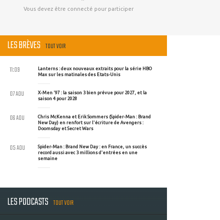
Vous devez être connecté pour participer
LES BRÈVES
TOUT VOIR
11:09
Lanterns : deux nouveaux extraits pour la série HBO
Max sur les matinales des Etats-Unis
07 AOU
X-Men '97 : la saison 3 bien prévue pour 2027, et la
saison 4 pour 2028
06 AOU
Chris McKenna et Erik Sommers (Spider-Man : Brand
New Day) en renfort sur l'écriture de Avengers :
Doomsday et Secret Wars
05 AOU
Spider-Man : Brand New Day : en France, un succès
record aussi avec 3 millions d'entrées en une
semaine
LES PODCASTS
TOUT VOIR