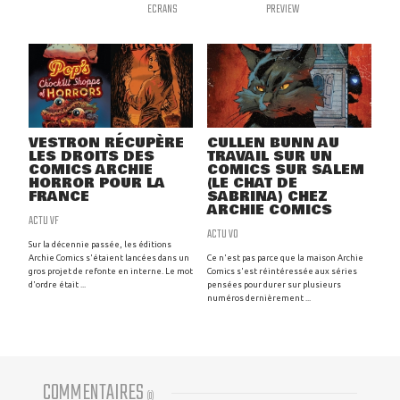
ECRANS
PREVIEW
VESTRON RÉCUPÈRE
CULLEN BUNN AU
LES DROITS DES
TRAVAIL SUR UN
COMICS ARCHIE
COMICS SUR SALEM
HORROR POUR LA
(LE CHAT DE
FRANCE
SABRINA) CHEZ
ARCHIE COMICS
ACTU VF
ACTU VO
Sur la décennie passée, les éditions
Archie Comics s'étaient lancées dans un
Ce n'est pas parce que la maison Archie
gros projet de refonte en interne. Le mot
Comics s'est réintéressée aux séries
d'ordre était ...
pensées pour durer sur plusieurs
numéros dernièrement ...
COMMENTAIRES
(
0
)