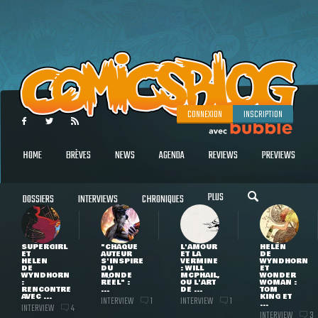
CONNEXION
INSCRIPTION
HOME
BRÈVES
NEWS
AGENDA
REVIEWS
PREVIEWS
PLUS
DOSSIERS
INTERVIEWS
CHRONIQUES
SUPERGIRL
"CHAQUE
L'AMOUR
HELEN
ET
AUTEUR
ET LA
DE
HELEN
S'INSPIRE
VERMINE
WYNDHORN
DE
DU
: WILL
ET
WYNDHORN
MONDE
MCPHAIL,
WONDER
:
RÉEL" :
OU L'ART
WOMAN :
RENCONTRE
...
DE ...
TOM
AVEC ...
KING ET
INTERVIEW
INTERVIEW
1
1
...
INTERVIEW
4
INTERVIEW
3