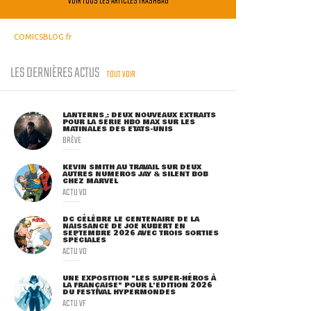
VOIR TOUS LES ARTICLES TRASHBAG
COMICSBLOG.fr
LES DERNIÈRES ACTUS
TOUT VOIR
LANTERNS : DEUX NOUVEAUX EXTRAITS
POUR LA SÉRIE HBO MAX SUR LES
MATINALES DES ETATS-UNIS
BRÈVE
KEVIN SMITH AU TRAVAIL SUR DEUX
AUTRES NUMÉROS JAY & SILENT BOB
CHEZ MARVEL
ACTU VO
DC CÉLÈBRE LE CENTENAIRE DE LA
NAISSANCE DE JOE KUBERT EN
SEPTEMBRE 2026 AVEC TROIS SORTIES
SPÉCIALES
ACTU VO
UNE EXPOSITION "LES SUPER-HÉROS À
LA FRANÇAISE" POUR L'ÉDITION 2026
DU FESTIVAL HYPERMONDES
ACTU VF