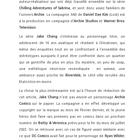
auteur-réalisateur qui ont déjà travaillé ensemble sur la série
Chilling Adventures of Sabrina
, et sont donc assez familiers de
l'univers
Archie
. La compagnie 3AD de
Daniel Dae Kim
(Lost) est
à la production en compagnie d'
Archie Studios
et
Warner Bros.
Television
.
La série
Jake Chang
s'intéresse au personnage titre, un
adolescent de 16 ans asiatique et résidant à Chinatown, qui
mêne des enquêtes tout en se confrontant à l'ensemble des
stéréotypes auxquels il peut être confronté dans un quartier
qui se gentrifie de plus en plus. Du mystère, un peu de soap,
une esthétique néon-noir revendiquée : en somme, une
ambiance assez proche de
Riverdale
, le côté ville reculée des
Etats-Unis en moins.
La chose la plus intéressante est qu'à l'heure de rédaction de
cet article,
Jake Chang
n'est pas
encore
un personnage
Archie
Comics
sur le papier. La compagnie a en effet développé un
copyright sur la marque au mois de février dernier, et le jeune
héros doit faire ses premiers pas en comics dans un prochain
numéro de
Betty & Veronica
prévu pour la fin du mois de juillet
2022. On se retrouve avec un cas de figure assez similaire avec
ce que
DC Comics
avait fait pour le personnage de
Ryan Wilder
,