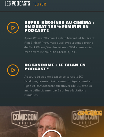
LES PODCASTS
TOUT VOIR
SUPER-HÉROÏNES AU CINÉMA :
UN DÉBAT 100% FÉMININ EN
PODCAST !
Après Wonder Woman, Captain Marvel, et le récent
film Birds of Prey, mais aussi avec la venue proche
de Black Widow, Wonder Woman 1984 et un casting
très diversifié pour The Eternals, les ...
DC FANDOME : LE BILAN EN
PODCAST !
Au cours du weekend passé se tenait le DC
Fandome, premier évènement intégralement en
ligne et 100% consacré aux univers de DC, avec un
angle définitivement axé sur les adaptations
filmiques ...