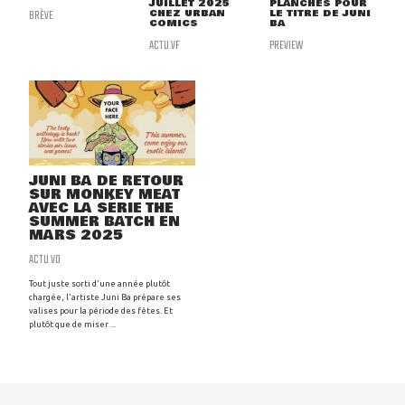
JUILLET 2025
PLANCHES POUR
BRÈVE
CHEZ URBAN
LE TITRE DE JUNI
COMICS
BA
ACTU VF
PREVIEW
JUNI BA DE RETOUR
SUR MONKEY MEAT
AVEC LA SÉRIE THE
SUMMER BATCH EN
MARS 2025
ACTU VO
Tout juste sorti d'une année plutôt
chargée, l'artiste Juni Ba prépare ses
valises pour la période des fêtes. Et
plutôt que de miser ...