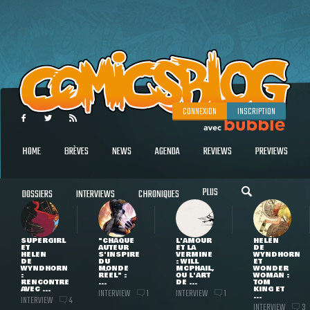
CONNEXION
INSCRIPTION
HOME
BRÈVES
NEWS
AGENDA
REVIEWS
PREVIEWS
PLUS
DOSSIERS
INTERVIEWS
CHRONIQUES
SUPERGIRL
"CHAQUE
L'AMOUR
HELEN
ET
AUTEUR
ET LA
DE
HELEN
S'INSPIRE
VERMINE
WYNDHORN
DE
DU
: WILL
ET
WYNDHORN
MONDE
MCPHAIL,
WONDER
:
RÉEL" :
OU L'ART
WOMAN :
RENCONTRE
...
DE ...
TOM
AVEC ...
KING ET
INTERVIEW
INTERVIEW
1
1
...
INTERVIEW
4
INTERVIEW
3