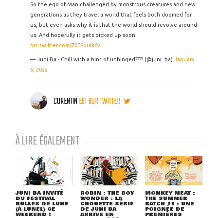
So the ego of Man challenged by monstrous creatures and new
generations as they travel a world that feels both doomed for
us, but even asks why it is that the world should revolve around
us. And hopefully it gets picked up soon!
pic.twitter.com/Z0EPouIk6v
— Juni Ba - Chill with a hint of unhinged???? (@juni_ba)
January
5, 2022
CORENTIN
EST SUR TWITTER
À LIRE ÉGALEMENT
JUNI BA INVITÉ
ROBIN : THE BOY
MONKEY MEAT :
DU FESTIVAL
WONDER : LA
THE SUMMER
BULLES DE LUNE
CHOUETTE SÉRIE
BATCH #1 : UNE
(À LUNEL) CE
DE JUNI BA
POIGNÉE DE
WEEKEND !
ARRIVE EN
PREMIÈRES