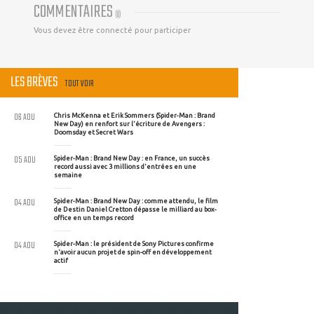
COMMENTAIRES
(
0
)
Vous devez être connecté pour participer
LES BRÈVES
TOUT VOIR
06 AOU
Chris McKenna et Erik Sommers (Spider-Man : Brand
New Day) en renfort sur l'écriture de Avengers :
Doomsday et Secret Wars
05 AOU
Spider-Man : Brand New Day : en France, un succès
record aussi avec 3 millions d'entrées en une
semaine
04 AOU
Spider-Man : Brand New Day : comme attendu, le film
de Destin Daniel Cretton dépasse le milliard au box-
office en un temps record
04 AOU
Spider-Man : le président de Sony Pictures confirme
n'avoir aucun projet de spin-off en développement
actif