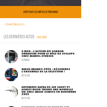
VOIR TOUS LES ARTICLES TRASHBAG
COMICSBLOG.fr
LES DERNIÈRES ACTUS
TOUT VOIR
X-MEN : L'ACTEUR KIT CONNOR
EMBAUCHÉ POUR LE RÔLE DE CYCLOPS
CHEZ MARVEL STUDIOS
ECRANS
RINGO AWARDS 2026 : DÉCOUVREZ
L'ENSEMBLE DE LA SÉLECTION !
ACTU VO
AUTOMATIC KAFKA DE JOE CASEY ET
ASHLEY WOOD TROUVE UNE NOUVELLE
VIE CHEZ IMAGE COMICS EN NOVEMBRE
2026
ACTU VO