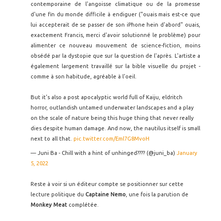
contemporaine de l'angoisse climatique ou de la promesse
d'une fin du monde difficile à endiguer ("ouais mais est-ce que
lui accepterait de se passer de son iPhone hein d'abord" ouais,
exactement Francis, merci d'avoir solutionné le problème) pour
alimenter ce nouveau mouvement de science-fiction, moins
obsédé par la dystopie que sur la question de l'après. L'artiste a
également largement travaillé sur la bible visuelle du projet -
comme à son habitude, agréable à l'oeil.
But it’s also a post apocalyptic world full of Kaiju, eldritch
horror, outlandish untamed underwater landscapes and a play
on the scale of nature being this huge thing that never really
dies despite human damage. And now, the nautilus itself is small
next to all that.
pic.twitter.com/Eml7G8MvoH
— Juni Ba - Chill with a hint of unhinged???? (@juni_ba)
January
5, 2022
Reste à voir si un éditeur compte se positionner sur cette
lecture politique du
Captaine Nemo
, une fois la parution de
Monkey Meat
complétée.