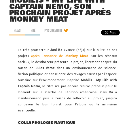
MOBILIS - MY LIFE WITH
CAPTAIN NEMO, SON
PROCHAIN PROJET APRÈS
MONKEY MEAT
NEWS
INDÉ
PAR
CORENTIN
Le très prometteur
Juni Ba
avance (déjà) sur la suite de ses
projets
après l'annonce de
Monkey Meat
. Sur les réseaux
sociaux, le dessinateur présente le projet, librement adapté du
roman de
Jules Verne
dans un environnement de science-
fiction politique et consciente des ravages causés par l'espèce
humaine sur l'environnement. Baptisé
Mobilis - My Life with
Captain Nemo
, le titre n'a pas encore trouvé preneur pour le
moment sur le marché de l'édition américaine, mais
Ba
a
manifestement pris le temps de réfléchir au projet, jusqu'à
concevoir le bon format pour l'album ou la mini-série
éventuelle.
COLLAPSOLOGIE NAUTIQUE