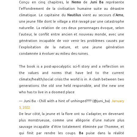
Conçu en cinq chapitres, le
Nemo
de
Juni Ba
représente
l'effondrement de la civilisation humaine suite au désastre
climatique. Le capitaine du
Nautilus
vient au secours d'
Arno
,
une jeune fille dont le village a été ravagé par une catastrophe
naturelle. La relation de ces deux personnages évoque, selon
l'auteur, le conflit entre ancien et nouveau monde, avec une
génération incapable de voir venir les problèmes causés par
l'exploitation de la nature, et une jeune génération
condamnée à évoluer au milieu des ruines.
The book is a post-apocalyptic sci-fi story and a reflection on
the values and norms that have led to the current
climate/health/social crisis the world is in. A clash between two
generations: the old one held responsible, and the new one
who has to live in a doomed place
— Juni Ba - Chill with a hint of unhinged???? (@juni_ba)
January
5, 2022
De leur côté, la jeune et la flore ont su s'adapter, en devenant
plus monstrueuse, comme une allégorie d'une nature plus
sauvage incapable d'être totalement éliminée par l'homme, et
qui finit par rendre les coups.
Ba
puise dans la réalité